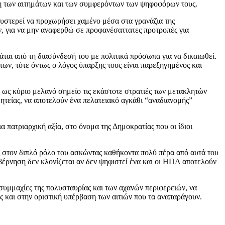
ση των αιτημάτων και των συμφερόντων των ψηφοφόρων τους.
θυστερεί να προχωρήσει χαμένο μέσα στα γρανάζια της
, για να μην αναφερθώ σε προφανέσαττατες προτροπές για
ται από τη διασύνδεσή του με πολιτικά πρόσωπα για να δικαιωθεί.
των, τότε όντως ο λόγος ύπαρξης τους είναι παρεξηγημένος και
ως κύριο μελανό σημείο τις εκάστοτε στρατιές των μετακλητών
ητείας, να αποτελούν ένα πελατειακό αγκάθι “αναδιανομής”
α πατριαρχική αξία, στο όνομα της Δημοκρατίας που οι ίδιοι
τως στον διπλό ρόλο του ασκώντας καθήκοντα πολύ πέρα από αυτά του
ρνηση δεν κλονίζεται αν δεν ψηφιστεί ένα και οι ΗΠΑ αποτελούν
 συμμαχίες της πολυσταυρίας και των αχανών περιφερειών, να
ς και στην οριστική υπέρβαση των αιτιών που τα αναπαράγουν.