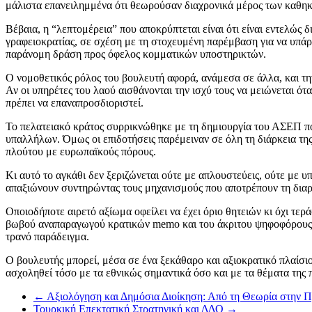
μάλιστα επανειλημμένα ότι θεωρούσαν διαχρονικά μέρος των καθη
Βέβαια, η “λεπτομέρεια” που αποκρύπτεται είναι ότι είναι εντελώς
γραφειοκρατίας, σε σχέση με τη στοχευμένη παρέμβαση για να υπάρ
παράνομη δράση προς όφελος κομματικών υποστηρικτών.
Ο νομοθετικός ρόλος του βουλευτή αφορά, ανάμεσα σε άλλα, και την
Αν οι υπηρέτες του λαού αισθάνονται την ισχύ τους να μειώνεται ότ
πρέπει να επαναπροσδιοριστεί.
Το πελατειακό κράτος συρρικνώθηκε με τη δημιουργία του ΑΣΕΠ πο
υπαλλήλων. Όμως οι επιδοτήσεις παρέμειναν σε όλη τη διάρκεια της
πλούτου με ευρωπαϊκούς πόρους.
Κι αυτό το αγκάθι δεν ξεριζώνεται ούτε με απλουστεύεις, ούτε με υ
απαξιώνουν συντηρώντας τους μηχανισμούς που αποτρέπουν τη δια
Οποιοδήποτε αιρετό αξίωμα οφείλει να έχει όριο θητειών κι όχι τε
βωβού αναπαραγωγού κρατικών memo και του άκριτου ψηφοφόρους οπ
τρανό παράδειγμα.
Ο βουλευτής μπορεί, μέσα σε ένα ξεκάθαρο και αξιοκρατικό πλαίσιο
ασχοληθεί τόσο με τα εθνικώς σημαντικά όσο και με τα θέματα της 
←
Αξιολόγηση και Δημόσια Διοίκηση: Από τη Θεωρία στην 
Τουρκική Επεκτατική Στρατηγική και ΔΔΟ
→