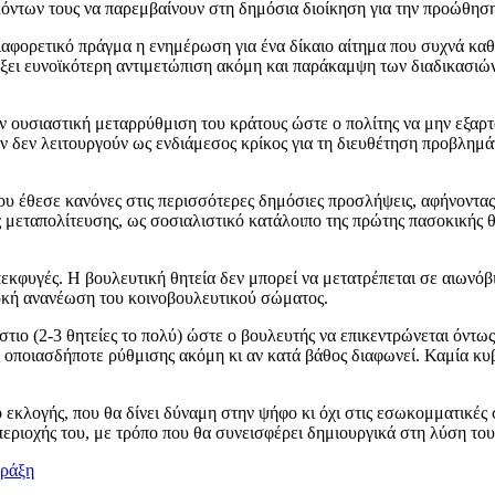
κόντων τους να παρεμβαίνουν στη δημόσια διοίκηση για την προώθη
 διαφορετικό πράγμα η ενημέρωση για ένα δίκαιο αίτημα που συχνά κα
ξει ευνοϊκότερη αντιμετώπιση ακόμη και παράκαμψη των διαδικασιών
 ουσιαστική μεταρρύθμιση του κράτους ώστε ο πολίτης να μην εξαρτά
αν δεν λειτουργούν ως ενδιάμεσος κρίκος για τη διευθέτηση προβλημά
υ έθεσε κανόνες στις περισσότερες δημόσιες προσλήψεις, αφήνοντας 
 μεταπολίτευσης, ως σοσιαλιστικό κατάλοιπο της πρώτης πασοκικής θ
πεκφυγές. Η βουλευτική θητεία δεν μπορεί να μετατρέπεται σε αιωνόβι
ρκή ανανέωση του κοινοβουλευτικού σώματος.
ράστιο (2-3 θητείες το πολύ) ώστε ο βουλευτής να επικεντρώνεται όν
οιασδήποτε ρύθμισης ακόμη κι αν κατά βάθος διαφωνεί. Καμία κυβέ
 εκλογής, που θα δίνει δύναμη στην ψήφο κι όχι στις εσωκομματικές
περιοχής του, με τρόπο που θα συνεισφέρει δημιουργικά στη λύση του
Πράξη