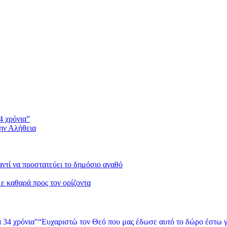
4 χρόνια”
την Αλήθεια
 αντί να προστατεύει το δημόσιο αγαθό
με καθαρά προς τον ορίζοντα
“Ευχαριστώ τον Θεό που μας έδωσε αυτό το δώρο έστω γ