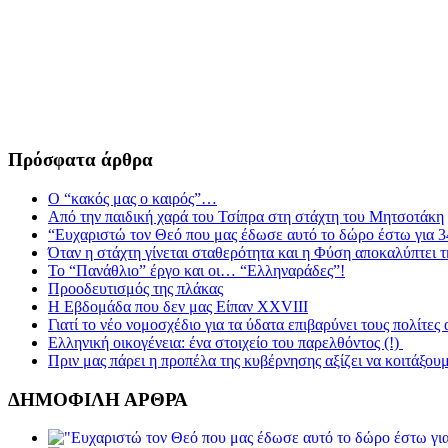
Πρόσφατα άρθρα
Ο “κακός μας ο καιρός”…
Από την παιδική χαρά του Τσίπρα στη στάχτη του Μητσοτάκη
“Ευχαριστώ τον Θεό που μας έδωσε αυτό το δώρο έστω για 3
Όταν η στάχτη γίνεται σταθερότητα και η Φύση αποκαλύπτει 
Το “Πανάθλιο” έργο και οι… “Ελληναράδες”!
Προοδευτισμός της πλάκας
Η Εβδομάδα που δεν μας Είπαν XXVIII
Γιατί το νέο νομοσχέδιο για τα ύδατα επιβαρύνει τους πολίτες
Ελληνική οικογένεια: ένα στοιχείο του παρελθόντος (!)
Πριν μας πάρει η προπέλα της κυβέρνησης αξίζει να κοιτάξου
ΔΗΜΟΦΙΛΗ ΑΡΘΡΑ