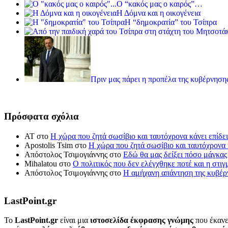
Ο “κακός μας ο καιρός”…
Η Δόμνα και η οικογένεια
Η “δημοκρατία” του Τσίπρα
Πριν μας πάρει η προπέλα της κυβέρνησης
Πρόσφατα σχόλια
ΑΤ
στο
Η χώρα που ζητά σωσίβιο και ταυτόχρονα κάνει επίδει
Apostolis Tsim
στο
Η χώρα που ζητά σωσίβιο και ταυτόχρονα κ
Απόστολος Τσιμογιάννης
στο
Εδώ θα μας δείξει πόσο μάγκας
Mihalatou
στο
Ο πολιτικός που δεν ελέγχθηκε ποτέ και η στιγ
Απόστολος Τσιμογιάννης
στο
Η αμήχανη απάντηση της κυβέρν
LastPoint.gr
To
LastPoint.gr
είναι μια
ιστοσελίδα έκφρασης γνώμης
που έκανε