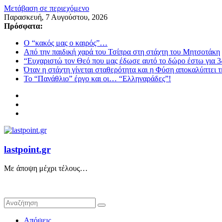
Μετάβαση σε περιεχόμενο
Παρασκευή, 7 Αυγούστου, 2026
Πρόσφατα:
Ο “κακός μας ο καιρός”…
Από την παιδική χαρά του Τσίπρα στη στάχτη του Μητσοτάκη
“Ευχαριστώ τον Θεό που μας έδωσε αυτό το δώρο έστω για 3
Όταν η στάχτη γίνεται σταθερότητα και η Φύση αποκαλύπτει 
Το “Πανάθλιο” έργο και οι… “Ελληναράδες”!
lastpoint.gr
Με άποψη μέχρι τέλους…
Απόψεις