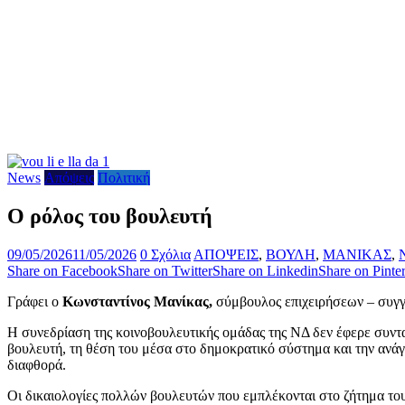
News
Απόψεις
Πολιτική
Ο ρόλος του βουλευτή
09/05/2026
11/05/2026
0 Σχόλια
ΑΠΟΨΕΙΣ
,
ΒΟΥΛΗ
,
ΜΑΝΙΚΑΣ
,
Share on Facebook
Share on Twitter
Share on Linkedin
Share on Pinter
Γράφει ο
Κωνσταντίνος Μανίκας,
σύμβουλος επιχειρήσεων – συγγ
Η συνεδρίαση της κοινοβουλευτικής ομάδας της ΝΔ δεν έφερε συνταρ
βουλευτή, τη θέση του μέσα στο δημοκρατικό σύστημα και την ανάγ
διαφθορά.
Οι δικαιολογίες πολλών βουλευτών που εμπλέκονται στο ζήτημα του