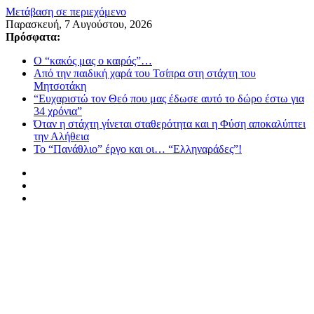
Μετάβαση σε περιεχόμενο
Παρασκευή, 7 Αυγούστου, 2026
Πρόσφατα:
Ο “κακός μας ο καιρός”…
Από την παιδική χαρά του Τσίπρα στη στάχτη του
Μητσοτάκη
“Ευχαριστώ τον Θεό που μας έδωσε αυτό το δώρο έστω για
34 χρόνια”
Όταν η στάχτη γίνεται σταθερότητα και η Φύση αποκαλύπτει
την Αλήθεια
Το “Πανάθλιο” έργο και οι… “Ελληναράδες”!