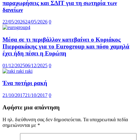
παραχωρήσεις και ΣΔΙΤ για τη σωτηρία των
δανείων
22/05/2026
24/05/2026
0
Μέσα σε τι περιβάλλον κατεβαίνει ο Κυριάκος
Πιερρακάκης για το Eurogroup και πόσο χαμηλά
έχει ήδη πέσει η Ευρώπη
01/12/2025
06/12/2025
0
Ένα ποτήρι ρακή
21/10/2017
21/10/2017
0
Αφήστε μια απάντηση
Η ηλ. διεύθυνση σας δεν δημοσιεύεται.
Τα υποχρεωτικά πεδία
σημειώνονται με
*