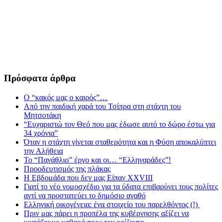
Πρόσφατα άρθρα
Ο “κακός μας ο καιρός”…
Από την παιδική χαρά του Τσίπρα στη στάχτη του
Μητσοτάκη
“Ευχαριστώ τον Θεό που μας έδωσε αυτό το δώρο έστω για
34 χρόνια”
Όταν η στάχτη γίνεται σταθερότητα και η Φύση αποκαλύπτει
την Αλήθεια
Το “Πανάθλιο” έργο και οι… “Ελληναράδες”!
Προοδευτισμός της πλάκας
Η Εβδομάδα που δεν μας Είπαν XXVIII
Γιατί το νέο νομοσχέδιο για τα ύδατα επιβαρύνει τους πολίτες
αντί να προστατεύει το δημόσιο αγαθό
Ελληνική οικογένεια: ένα στοιχείο του παρελθόντος (!)
Πριν μας πάρει η προπέλα της κυβέρνησης αξίζει να