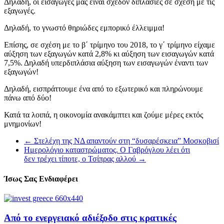
Δηλαδή, οι εισαγωγές μας είναι σχεδόν διπλάσιες σε σχέση με τις
εξαγωγές.
Δηλαδή, το γνωστό θηριώδες εμπορικό έλλειμμα!
Επίσης, σε σχέση με το β΄ τρίμηνο του 2018, το γ΄ τρίμηνο είχαμε
αύξηση των εξαγωγών κατά 2,8% κι αύξηση των εισαγωγών κατά
7,5%. Δηλαδή υπερδιπλάσια αύξηση των εισαγωγών έναντι των
εξαγωγών!
Δηλαδή, εισπράττουμε ένα από το εξωτερικό και πληρώνουμε
πάνω από δύο!
Κατά τα λοιπά, η οικονομία ανακάμπτει και ζούμε μέρες εκτός
μνημονίων!
←
Στελέχη της ΝΔ απαντούν στη “δυσαρέσκεια” Μοσκοβισί
Ημερολόγιο καταστρώματος. Ο Γαβρόγλου λέει ότι
δεν τρέχει τίποτε, ο Τσίπρας αλλού
→
Ίσως Σας Ενδιαφέρει
Από το ενεργειακό αδιέξοδο στις κρατικές