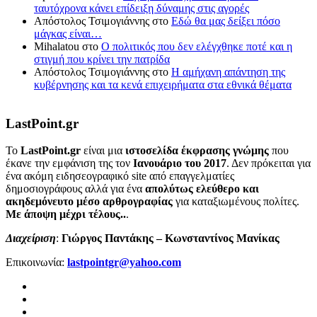
ταυτόχρονα κάνει επίδειξη δύναμης στις αγορές
Απόστολος Τσιμογιάννης
στο
Εδώ θα μας δείξει πόσο
μάγκας είναι…
Mihalatou
στο
Ο πολιτικός που δεν ελέγχθηκε ποτέ και η
στιγμή που κρίνει την πατρίδα
Απόστολος Τσιμογιάννης
στο
Η αμήχανη απάντηση της
κυβέρνησης και τα κενά επιχειρήματα στα εθνικά θέματα
LastPoint.gr
To
LastPoint.gr
είναι μια
ιστοσελίδα έκφρασης γνώμης
που
έκανε την εμφάνιση της τον
Ιανουάριο του 2017
. Δεν πρόκειται για
ένα ακόμη ειδησεογραφικό site από επαγγελματίες
δημοσιογράφους αλλά για ένα
απολύτως ελεύθερο και
ακηδεμόνευτο μέσο αρθρογραφίας
για καταξιωμένους πολίτες.
Με άποψη μέχρι τέλους..
.
Διαχείριση
:
Γιώργος Παντάκης – Κωνσταντίνος Μανίκας
Επικοινωνία:
lastpointgr@yahoo.com