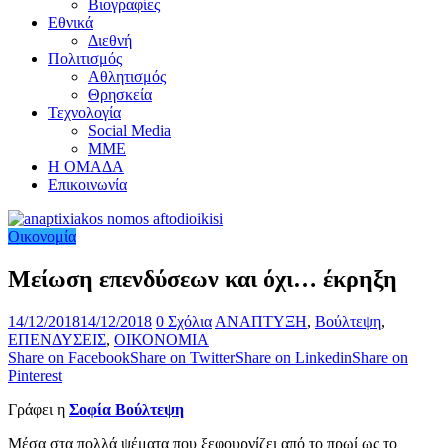
Βιογραφίες
Εθνικά
Διεθνή
Πολιτισμός
Αθλητισμός
Θρησκεία
Τεχνολογία
Social Media
ΜΜΕ
Η ΟΜΑΔΑ
Επικοινωνία
Οικονομία
Μείωση επενδύσεων και όχι… έκρηξη
14/12/2018
14/12/2018
0 Σχόλια
ΑΝΑΠΤΥΞΗ
,
Βούλτεψη
,
ΕΠΕΝΔΥΣΕΙΣ
,
ΟΙΚΟΝΟΜΙΑ
Share on Facebook
Share on Twitter
Share on Linkedin
Share on
Pinterest
Γράφει η
Σοφία Βούλτεψη
Μέσα στα πολλά ψέματα που ξεφουρνίζει από το πρωί ως το