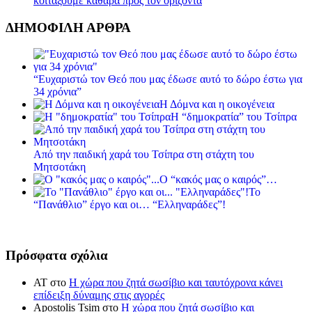
κοιτάξουμε καθαρά προς τον ορίζοντα
ΔΗΜΟΦΙΛΗ ΑΡΘΡΑ
“Ευχαριστώ τον Θεό που μας έδωσε αυτό το δώρο έστω για
34 χρόνια”
Η Δόμνα και η οικογένεια
Η “δημοκρατία” του Τσίπρα
Από την παιδική χαρά του Τσίπρα στη στάχτη του
Μητσοτάκη
Ο “κακός μας ο καιρός”…
Το
“Πανάθλιο” έργο και οι… “Ελληναράδες”!
Πρόσφατα σχόλια
ΑΤ
στο
Η χώρα που ζητά σωσίβιο και ταυτόχρονα κάνει
επίδειξη δύναμης στις αγορές
Apostolis Tsim
στο
Η χώρα που ζητά σωσίβιο και