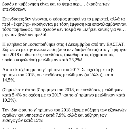
βράδυ η κυβέρνηση είναι και το ψέμα περί… έκρηξης των
επενδύσεων.
Επενδύσεις δεν γίνονται, ο κόσμος μπορεί να το μυριστεί, αλλά τα
περί «έκρηξης» ακούγονται με τόση έμφαση και επαναλαμβάνονται
τόσο πομπωδώς, που σχεδόν δεν τολμά να μιλήσει κανείς για να…
μην τον βγάλουν τρελό!
Η αλήθεια δημοσιοποιήθηκε στις 4 Δεκεμβρίου από την ΕΛΣΤΑΤ.
Σύμφωνα με την ανακοίνωση (που δεν διαψεύδεται) στο γ΄ τρίμηνο
του 2018 οι ιδιωτικές επενδύσεις (ακαθάριστος σχηματισμός
παγίου κεφαλαίου) μειώθηκαν κατά 23,2%!
Αυτό σε σχέση με το γ΄ τρίμηνο του 2017. Σε σχέση με το β΄
τρίμηνο του 2018, οι επενδύσεις μειώθηκαν (κι’ άλλο), κατά
14,5%.
(Σημειώστε ότι το β΄ τρίμηνο του 2018, οι επενδύσεις μειώθηκαν
κατά 5,4% σε σχέση με το 2017 και το α΄ τρίμηνο μειώθηκαν κατά
10,3%).
Την ίδια ώρα, το γ΄ τρίμηνο του 2018 είχαμε αύξηση των εξαγωγών
αγαθών και υπηρεσιών κατά 7,9%, αλλά και αύξηση των
εισαγωγών κατά 15%!