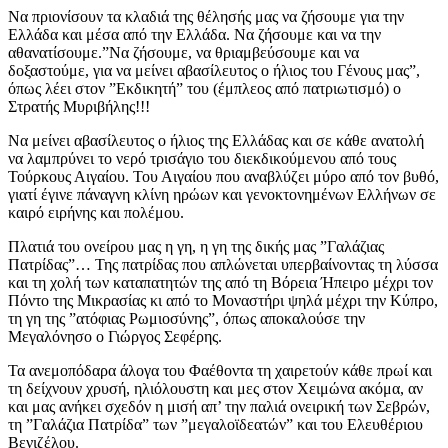
Να πριονίσουν τα κλαδιά της θέλησής μας να ζήσουμε για την
Ελλάδα και μέσα από την Ελλάδα. Να ζήσουμε και να την
αθανατίσουμε.”Να ζήσουμε, να θριαμβεύσουμε και να
δοξαστούμε, για να μείνει αβασίλευτος ο ήλιος του Γένους μας”,
όπως λέει στον ”Εκδικητή” του (έμπλεος από πατριωτισμό) ο
Στρατής Μυριβήλης!!!
Να μείνει αβασίλευτος ο ήλιος της Ελλάδας και σε κάθε ανατολή
να λαμπρύνει το νερό τρισάγιο του διεκδικούμενου από τους
Τούρκους Αιγαίου. Του Αιγαίου που αναβλύζει μύρο από τον βυθό,
γιατί έγινε πάναγνη κλίνη ηρώων και γενοκτονημένων Ελλήνων σε
καιρό ειρήνης και πολέμου.
Πλατιά του ονείρου μας η γη, η γη της δικής μας ”Γαλάζιας
Πατρίδας”… Της πατρίδας που απλώνεται υπερβαίνοντας τη λύσσα
και τη χολή των καταπατητών της από τη Βόρεια Ήπειρο μέχρι τον
Πόντο της Μικρασίας κι από το Μοναστήρι ψηλά μέχρι την Κύπρο,
τη γη της ”ατόφιας Ρωμιοσύνης”, όπως αποκαλούσε την
Μεγαλόνησο ο Γιώργος Σεφέρης.
Τα ανεμοπόδαρα άλογα του Φαέθοντα τη χαιρετούν κάθε πρωί και
τη δείχνουν χρυσή, ηλιόλουστη και μες στον Χειμώνα ακόμα, αν
και μας ανήκει σχεδόν η μισή απ’ την παλιά ονειρική των Σεβρών,
τη ”Γαλάζια Πατρίδα” των ”μεγαλοϊδεατών” και του Ελευθέριου
Βενιζέλου.