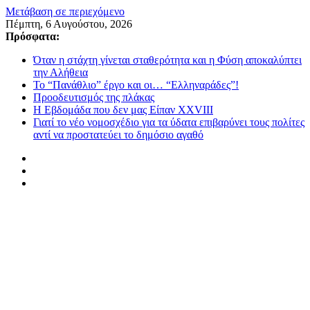
Μετάβαση σε περιεχόμενο
Πέμπτη, 6 Αυγούστου, 2026
Πρόσφατα:
Όταν η στάχτη γίνεται σταθερότητα και η Φύση αποκαλύπτει
την Αλήθεια
Το “Πανάθλιο” έργο και οι… “Ελληναράδες”!
Προοδευτισμός της πλάκας
Η Εβδομάδα που δεν μας Είπαν XXVIII
Γιατί το νέο νομοσχέδιο για τα ύδατα επιβαρύνει τους πολίτες
αντί να προστατεύει το δημόσιο αγαθό