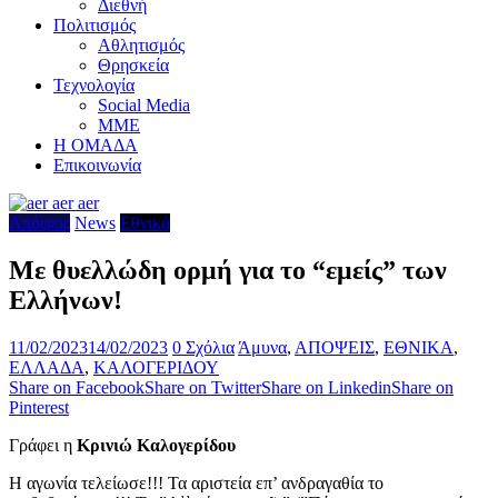
Διεθνή
Πολιτισμός
Αθλητισμός
Θρησκεία
Τεχνολογία
Social Media
ΜΜΕ
Η ΟΜΑΔΑ
Επικοινωνία
Απόψεις
News
Εθνικά
Με θυελλώδη ορμή για το “εμείς” των
Ελλήνων!
11/02/2023
14/02/2023
0 Σχόλια
Άμυνα
,
ΑΠΟΨΕΙΣ
,
ΕΘΝΙΚΑ
,
ΕΛΛΑΔΑ
,
ΚΑΛΟΓΕΡΙΔΟΥ
Share on Facebook
Share on Twitter
Share on Linkedin
Share on
Pinterest
Γράφει η
Κρινιώ Καλογερίδου
Η αγωνία τελείωσε!!! Τα αριστεία επ’ ανδραγαθία το