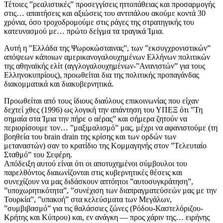
Τέτοιες ”ρεαλιστικές” προσεγγίσεις ηττοπάθειας και προσαρμογής
στις… απαιτήσεις και αξιώσεις του αντιπάλου ακούμε κοντά 30
χρόνια, όσο τροχοδρομούμε στις ράγες της στρατηγικής του
κατευνασμού με… πρώτο δείγμα τα τραγικά Ίμια.
Αυτή η ”Ελλάδα της Ψωροκώσταινας”, των ”εκσυγχρονιστικών”
απόψεων κάποιων αμερικανογαλουχημένων Ελλήνων πολιτικών
της αθηναϊκής ελίτ (αγγλογαλουχημένων-”Ανανιστών” για τους
Ελληνοκυπρίους), προωθείται δια της πολιτικής προπαγάνδας
διακομματικά και διακυβερνητικά.
Προωθείται από τους ίδιους διαύλους επικοινωνίας που είχαν
δεχτεί χθες (1996) ως λογική την απάντηση του ΥΠΕΞ ότι ”Τη
σημαία στα Ίμια την πήρε ο αέρας” και σήμερα ζητούν να
περιορίσουμε τον… ”μαξιμαλισμό” μας, μέχρι να αφανιστούμε (τη
βοηθεία του brain drain της κρίσης και των ορδών των
μεταναστών) σαν το κρατίδιο της Κομμαγηνής στον ”Τελευταίο
Σταθμό” του Σεφέρη.
Απόδειξη αυτού είναι ότι οι αποτυχημένοι σύμβουλοι του
παρελθόντος διαιωνίζονται στις κυβερνητικές θέσεις και
συνεχίζουν να μας διδάσκουν απτόητοι ”αυτοσυγκράτηση”,
”υποχωρητικότητα”, ”συνέχιση των διαπραγματεύσεών μας με την
Τουρκία”, ”υπακοή” στα κελεύσματα των Μεγάλων,
”συμβιβασμό” για τις θαλάσσιες ζώνες (Ρόδου-Καστελόριζου-
Κρήτης και Κύπρου) και, εν ανάγκη — προς χάριν της… ειρήνης