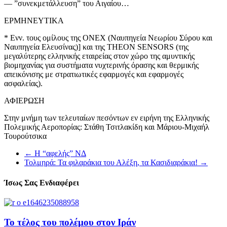
— ”συνεκμετάλλευση” του Αιγαίου…
ΕΡΜΗΝΕΥΤΙΚΑ
* Ενν. τους ομίλους της ΟΝΕΧ (Ναυπηγεία Νεωρίου Σύρου και
Ναυπηγεία Ελευσίνας)] και της THEON SENSORS (της
μεγαλύτερης ελληνικής εταιρείας στον χώρο της αμυντικής
βιομηχανίας για συστήματα νυχτερινής όρασης και θερμικής
απεικόνισης με στρατιωτικές εφαρμογές και εφαρμογές
ασφαλείας).
ΑΦΙΕΡΩΣΗ
Στην μνήμη των τελευταίων πεσόντων εν ειρήνη της Ελληνικής
Πολεμικής Αεροπορίας: Στάθη Τσιτλακίδη και Μάριου-Μιχαήλ
Τουρούτσικα
←
Η “αφελής” ΝΔ
Τολμηρά: Τα φιλαράκια του Αλέξη, τα Κασιδιαράκια!
→
Ίσως Σας Ενδιαφέρει
Το τέλος του πολέμου στον Ιράν