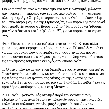
βιομηχανία της χώρας του να ετοιμάσει βεληνεκές των χιλίων…
Για να πληγώσει τον Χριστιανισμό και τον Ελληνισμό, μάλιστα,
πανηγυρίζει — έμπλεος από εθνικιστικό οίστρο — τη ”δεύτερη
άλωση” της Αγια Σοφιάς ευχαριστώντας τον Θεό που έκανε τζαμί
το μεγαλύτερο μνημείο της Ορθοδοξίας, ενώ παράλληλα διαλαλεί
(σαν απόδειξη ισχύος σε βάρος μας) το ” Μπορούμε να ‘ρθούμε
μια νύχτα ξαφνικά και θα ‘ρθούμε !!!”, για να πάρουμε τα νησιά
σας…
Φευ! Είμαστε μαθημένοι απ’ όλα αυτά ιστορικά. Κι από άλλα
χειρότερα, που φέραμε εις πέρας με επιτυχία. Γι’ αυτό δεν πρέπει
να μας τρομοκρατούν οι αγριάδες του, αφού είναι φανερό ότι
εκπορεύονται από τρεις λόγους, χωρίς να περιλαμβάνω σ’ αυτούς
τις επικείμενες τουρκικές εκλογές σαν δικαιολογία:
1. Ο Ταγίπ Ερντογάν δεν είναι διατεθειμένος να παραιτηθεί απ’ το
”σουλτανικό”, νεο-οθωμανικό όνειρό του, παρά τις συστάσεις και
τις πιέσεις πολλών ηγετών της Δύσης και της Ανατολής ‟να
εγκαταλείψει τις φαντασιώσεις του για ”Γαλάζια Πατρίδα”” και τις
προκλήσεις-αυθαιρεσίες του στη Μεσόγειο.
2. Ο Ταγίπ Ερντογάν μάς υποτιμά παρά την εντυπωσιακή
εξοπλιστική μας αναβάθμιση τα τελευταία χρόνια, γιατί γνωρίζει
καλά ότι οι πολιτικές ηγεσίες μας διαχρονικά ταυτίζουν τον
ρεαλισμό με την υποχωρητικότητα δια της στρατηγικής του