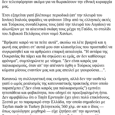
δεν τελεσφόρησαν ακόμα για να θωρακίσουν την εθνική κυριαρχία
μας.
Έτσι εξηγείται γιατί βλέπουμε περιοδικά (απ’ την πλευρά του
Ιονίου) Ιταλούς ψαράδες να φτάνουν 10νμ από τις ελληνικές ακτές
και Τούρκους συναδέλφους τους (από την πλευρά του Αιγαίου) να
αλωνίζουν με τα αλιευτικά σκάφη τους μέχρι τη Γαύδο, το στολίδι
του Λιβυκού Πελάγους στον νομό Χανίων.
”Βρήκατε καιρό να τα πείτε αυτά”, ακούω να λέτε βραχνά και η
φωνή σας φτάνει στ’ αυτιά μου σαν κλαυσίγελος που προσπαθεί να
συγκρατηθεί και να αρθρώσει επαρκή αιτιολογία. ”Η αντάρα της
Ουκρανίας θα πάρει και θα σηκώσει κι εμάς, αν δεν καθίσουμε
φρόνιμα”, συμπληρώνετε με νόημα. ”Δεν είναι καιρός για
παλικαρισμούς, όταν απ’ την απέναντι όχθη ο Τούρκος υψώνει
κύματα μίσους εναντίον μας και μας απειλεί με γιουρούσια…”.
Κατανοώ τη συλλογιστική σας εκτίμηση, αλλά δεν την υιοθετώ
γιατί ο ωμός ρεαλισμός της κατευναστικής πρακτικής στον οποίο
παραπέμπει (”Δεν είναι καιρός για παλικαρισμούς”) εμπνέει
ηττοπάθεια και φοβικότητα, που οδηγεί σε προεξοφλημένη ήττα.
Δεν αμφιβάλλω ότι ο Ταγίπ Ερντογάν έχει γίνει πολύ επικίνδυνος.
Ξεσπά με το παραμικρό στην Ελλάδα, την οποία σημαδεύει με
Tayfun made in Turkey βεληνεκούς 560 χλμ. αν και ο ίδιος —
όπως ομολόγησε μοχθηρά — είχε ζητήσει απ’ την αμυντική