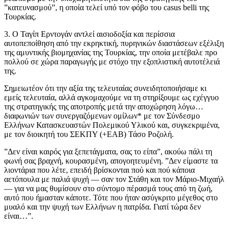
”κατευνασμού”, η οποία τελεί υπό τον φόβο του casus belli της
Τουρκίας.
3. Ο Ταγίπ Ερντογάν αντλεί αισιοδοξία και περίσσια
αυτοπεποίθηση από την εκρηκτική, πυρηνικών διαστάσεων εξέλιξη
της αμυντικής βιομηχανίας της Τουρκίας, την οποία μετέβαλε προ
πολλού σε χώρα παραγωγής με στόχο την εξοπλιστική αυτοτέλειά
της.
Σημειωτέον ότι την αξία της τελευταίας συνειδητοποιήσαμε κι
εμείς τελευταία, αλλά αγκομαχούμε να τη στηρίξουμε ως εχέγγυο
της στρατηγικής της αποτροπής μετά την αποχώρηση λόγω…
διαφωνιών των συνεργαζόμενων ομίλων* με τον Σύνδεσμο
Ελλήνων Κατασκευαστών Πολεμικού Υλικού και, συγκεκριμένα,
με τον διοικητή του ΣΕΚΠΥ (+ΕΑΒ) Τάσο Ροζολή.
”Δεν είναι καιρός για ξεπετάγματα, σας το είπα”, ακούω πάλι τη
φωνή σας βραχνή, κουρασμένη, απογοητευμένη. ”Δεν είμαστε τα
λιοντάρια που λέτε, επειδή βρίσκονται πού και πού κάποια
αετόπουλα με παλιά ψυχή — σαν τον Στάθη και τον Μάριο-Μιχαήλ
— για να μας θυμίσουν στο σύντομο πέρασμά τους από τη ζωή,
αυτό που ήμασταν κάποτε. Τότε που ήταν ασύγκριτο μέγεθος στο
μυαλό και την ψυχή των Ελλήνων η πατρίδα. Γιατί τώρα δεν
είναι…”.