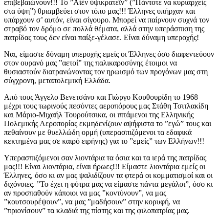
επιβεβαιώνουν!!! Το ”Αἰὲν ὑψικρατεῖν” (”Πάντοτε να κυριαρχείς
στα ύψη”) θριαμβεύει στον τόπο μας!!! Έλληνες υπήρχαν και
υπάρχουν σ’ αυτόν, είναι σίγουρο. Μπορεί να παίρνουν συχνά τον
στραβό τον δρόμο σε πολλά θέματα, αλλά στην υπεράσπιση της
πατρίδας τους δεν είναι παίξε-γέλασε. Είναι δύναμη υπεροχής!
Ναι, είμαστε δύναμη υπεροχής εμείς οι Έλληνες όσο διαφεντεύουν
στον ουρανό μας ”αετοί” της παλικαροσύνης έτοιμοι να
θυσιαστούν διατρανώνοντας τον ηρωισμό των προγόνων μας στη
σύγχρονη, μεταπολεμική Ελλάδα.
Από τους Άγγελο Βενετσάνο και Γιώργο Κουθουρίδη το 1968
μέχρι τους τωρινούς πεσόντες αεροπόρους μας Στάθη Τσιτλακίδη
και Μάριο-Μιχαήλ Τουρούτσικα, οι ιπτάμενοι της Ελληνικής
Πολεμικής Αεροπορίας εκμηδενίζουν αψήφιστα το ”εγώ” τους και
πεθαίνουν με θυελλώδη ορμή (υπερασπιζόμενοι τα εδαφικά
κεκτημένα μας σε καιρό ειρήνης) για το ”εμείς” των Ελλήνων!!!
Υπερασπιζόμενοι σαν λιοντάρια τα όσια και τα ιερά της πατρίδας
μας!!! Είναι λιοντάρια, είναι ήρωες!!! Είμαστε λιοντάρια εμείς οι
Έλληνες, όσο κι αν μας ψαλιδίζουν τα φτερά οι κομματισμοί και οι
διχόνοιες. ”Το έχει η φύτρα μας να είμαστε πάντα μεγάλοι”, όσο κι
αν προσπαθούν κάποιοι να μας ”κοντύνουν”, να μας
”κουτσουρέψουν”, να μας ”μαδήσουν” στην κορυφή, να
”πριονίσουν” τα κλαδιά της πίστης και της φιλοπατρίας μας.