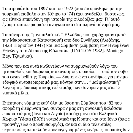
Το στραπάτσο του 1897 και του 1922 (που διευρύνθηκε με την
τουρκική εισβολή στην Κύπρο το ’74) έχει αναδείξει, δυστυχώς,
ως εθνικά επικίνδυνη την ιστορία της φιλοδοξίας μας. Γι’ αυτό
έχουμε αυτοπεριοριστεί αναγκαστικά στα τωρινά σύνορά μας.
Τα σύνορα της ”μινιμαλιστικής” Ελλάδας, που χαράχτηκαν (μετά
την Μικρασιατική Καταστροφή) από δύο Συνθήκες (Λωζάνης,
1923–Παρισίων 1947) και μία Σύμβαση (Σύμβαση των Ηνωμένων
Εθνών για το Δίκαιο της Θάλασσας [UNCLOS 1982]- Montego
Bay, Τζαμάικα).
Μόνο που και αυτά κινδυνεύουν να συρρικνωθούν λόγω του
ηττοπαθούς και διαρκούς κατευνασμού, ο οποίος — υπό τον φόβο
του casus belli της Τουρκίας — διαμορφώνει συνθήκες για μόνιμο
εδαφικό αυτοπεριορισμό μας, κόντρα στην… ”μαξιμαλιστική”
λογική της δικαιωματικής επέκτασης των συνόρων μας στα 12
ναυτικά μίλια.
Επέκτασης νόμιμης καθ’ όλα με βάση τη Σύμβαση του ’82 που
αφορά τη διεύρυνση των συνόρων μας στη συνολική θαλάσσια
επικράτειά μας (Ιόνιο και Αιγαίο) και όχι μόνο στα Ελληνικά
Χωρικά Ύδατα (ΕΧΥ) νοτιοδυτικά της Κρήτης και στο Ιόνιο (όπως
προανήγγειλε ο πρωθυπουργός), αν και οι δυο τελευταίες
περιπτώσεις αποτελούν προδιαγεγραμμένες κινήσεις, οι οποίες δεν