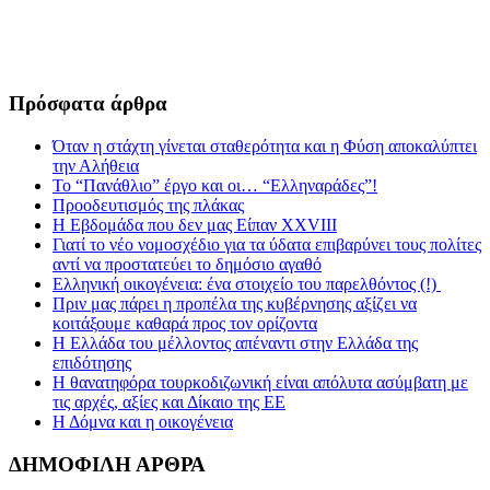
Πρόσφατα άρθρα
Όταν η στάχτη γίνεται σταθερότητα και η Φύση αποκαλύπτει
την Αλήθεια
Το “Πανάθλιο” έργο και οι… “Ελληναράδες”!
Προοδευτισμός της πλάκας
Η Εβδομάδα που δεν μας Είπαν XXVIII
Γιατί το νέο νομοσχέδιο για τα ύδατα επιβαρύνει τους πολίτες
αντί να προστατεύει το δημόσιο αγαθό
Ελληνική οικογένεια: ένα στοιχείο του παρελθόντος (!)
Πριν μας πάρει η προπέλα της κυβέρνησης αξίζει να
κοιτάξουμε καθαρά προς τον ορίζοντα
Η Ελλάδα του μέλλοντος απέναντι στην Ελλάδα της
επιδότησης
Η θανατηφόρα τουρκοδιζωνική είναι απόλυτα ασύμβατη με
τις αρχές, αξίες και Δίκαιο της ΕΕ
Η Δόμνα και η οικογένεια
ΔΗΜΟΦΙΛΗ ΑΡΘΡΑ