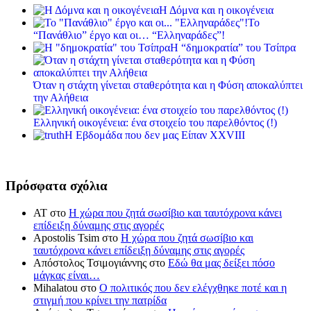
Η Δόμνα και η οικογένεια
Το
“Πανάθλιο” έργο και οι… “Ελληναράδες”!
Η “δημοκρατία” του Τσίπρα
Όταν η στάχτη γίνεται σταθερότητα και η Φύση αποκαλύπτει
την Αλήθεια
Ελληνική οικογένεια: ένα στοιχείο του παρελθόντος (!)
Η Εβδομάδα που δεν μας Είπαν XXVIII
Πρόσφατα σχόλια
ΑΤ
στο
Η χώρα που ζητά σωσίβιο και ταυτόχρονα κάνει
επίδειξη δύναμης στις αγορές
Apostolis Tsim
στο
Η χώρα που ζητά σωσίβιο και
ταυτόχρονα κάνει επίδειξη δύναμης στις αγορές
Απόστολος Τσιμογιάννης
στο
Εδώ θα μας δείξει πόσο
μάγκας είναι…
Mihalatou
στο
Ο πολιτικός που δεν ελέγχθηκε ποτέ και η
στιγμή που κρίνει την πατρίδα