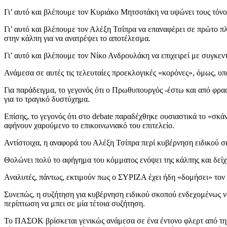
Γι’ αυτό και βλέπουμε τον Κυριάκο Μητσοτάκη να υψώνει τους τόνου
Γι’ αυτό και βλέπουμε τον Αλέξη Τσίπρα να επαναφέρει σε πρώτο π
στην κάλπη για να ανατρέψει το αποτέλεσμα.
Γι’ αυτό και βλέπουμε τον Νίκο Ανδρουλάκη να επιχειρεί με συγκεν
Ανάμεσα σε αυτές τις τελευταίες προεκλογικές «κορόνες», όμως, υπ
Για παράδειγμα, το γεγονός ότι ο Πρωθυπουργός -έστω και από φρασ
για το τραγικό δυστύχημα.
Επίσης, το γεγονός ότι στο debate παραδέχθηκε ουσιαστικά το «σ
αφήνουν χαρούμενο το επικοινωνιακό του επιτελείο.
Αντίστοιχα, η αναφορά του Αλέξη Τσίπρα περί κυβέρνηση ειδικού 
Θολώνει πολύ το αφήγημα του κόμματος ενόψει της κάλπης και δείχν
Αναλυτές, πάντως, εκτιμούν πως ο ΣΥΡΙΖΑ έχει ήδη «δομήσει» τον
Συνεπώς, η συζήτηση για κυβέρνηση ειδικού σκοπού ενδεχομένως ν
περίπτωση να μπει σε μία τέτοια συζήτηση.
Το ΠΑΣΟΚ βρίσκεται γενικώς ανάμεσα σε ένα έντονο φλερτ από τη μ