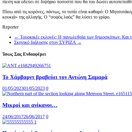
πίεση και οδεύει σε διψήφιο ποσοστό που θα του δώσει αυτοπεποίθ
Πίσω από τις κορόνες, πάντως, το τοπίο είναι καθαρό: Ο Μητσοτάκη
κουκιά» της αλλαγής. Ο “σοφός λαός” θα λύσει το γρίφο.
Reporter
←
Τουρκικές εκλογές: Η πανωλεθρία των δημοσκόπων. Και
Σκηνικό διάλυσης στον ΣΥΡΙΖΑ
→
Ίσως Σας Ενδιαφέρει
Το Χάρβαρντ βραβεύει τον Αντώνη Σαμαρά
01/05/2023
01/05/2023
0
Μικροί και ανίκανοι…
24/06/2017
26/06/2017
0