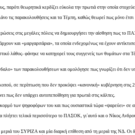
ς, παρότι θεωρητικά κερδίζει εύκολα την πρωτιά στην οποία στοχεύει
λάνο τις παρακολουθήσεις και τα Τέμπη, καθώς θεωρεί πως μόνο έτσι
τρώσεις στις μεγάλες πόλεις να δημιουργήσει την αίσθηση πως το ΠΑ
άρχουν και «μαργαριτάρια», τα οποία ενδεχομένως να έχουν αντίκτυπ
τικό λάθος- φάνηκε να κατηγορεί τους συγγενείς των θυμάτων στα Τέ
κάνδαλο» των παρακολουθήσεων και ομολόγησε πως γνωρίζει ότι δεν 
σκοπού, σε περίπτωση που δεν προκύψει «κανονική» κυβέρνηση στις 
ει πως δεν υπάρχει αυτοπεποίθηση για πρωτιά στις κάλπες.
 κορμό των ψηφοφόρων του και πως ουσιαστικά τώρα «ψαρεύει» σε αν
α πλήττει τελικά περισσότερο το ΠΑΣΟΚ, γι΄αυτό και ο Νίκος Ανδρου
εριά του ΣΥΡΙΖΑ και μία διαρκή επίθεση από τη μεριά της ΝΔ. Οι δ