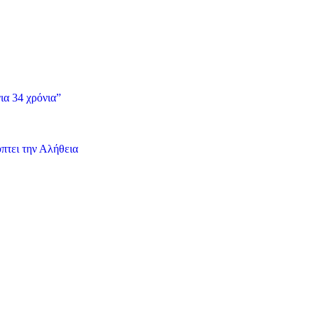
ια 34 χρόνια”
πτει την Αλήθεια