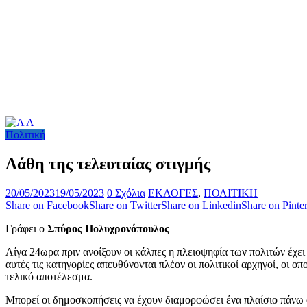
Πολιτική
Λάθη της τελευταίας στιγμής
20/05/2023
19/05/2023
0 Σχόλια
ΕΚΛΟΓΕΣ
,
ΠΟΛΙΤΙΚΗ
Share on Facebook
Share on Twitter
Share on Linkedin
Share on Pinter
Γράφει ο
Σπύρος Πολυχρονόπουλος
Λίγα 24ωρα πριν ανοίξουν οι κάλπες η πλειοψηφία των πολιτών έχ
αυτές τις κατηγορίες απευθύνονται πλέον οι πολιτικοί αρχηγοί, οι ο
τελικό αποτέλεσμα.
Μπορεί οι δημοσκοπήσεις να έχουν διαμορφώσει ένα πλαίσιο πάνω σ