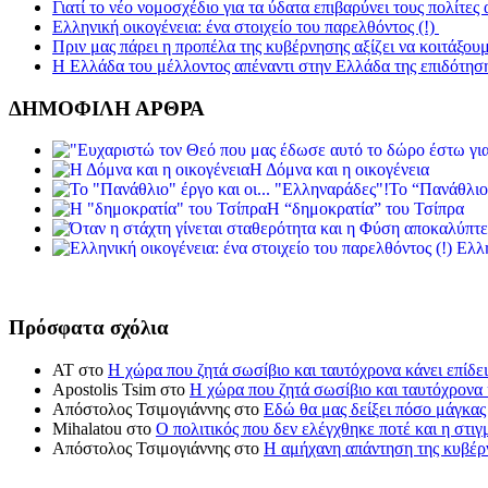
Γιατί το νέο νομοσχέδιο για τα ύδατα επιβαρύνει τους πολίτες
Ελληνική οικογένεια: ένα στοιχείο του παρελθόντος (!)
Πριν μας πάρει η προπέλα της κυβέρνησης αξίζει να κοιτάξου
Η Ελλάδα του μέλλοντος απέναντι στην Ελλάδα της επιδότησ
ΔΗΜΟΦΙΛΗ ΑΡΘΡΑ
Η Δόμνα και η οικογένεια
Το “Πανάθλιο
Η “δημοκρατία” του Τσίπρα
Ελλη
Πρόσφατα σχόλια
ΑΤ
στο
Η χώρα που ζητά σωσίβιο και ταυτόχρονα κάνει επίδει
Apostolis Tsim
στο
Η χώρα που ζητά σωσίβιο και ταυτόχρονα κ
Απόστολος Τσιμογιάννης
στο
Εδώ θα μας δείξει πόσο μάγκας
Mihalatou
στο
Ο πολιτικός που δεν ελέγχθηκε ποτέ και η στιγ
Απόστολος Τσιμογιάννης
στο
Η αμήχανη απάντηση της κυβέρν