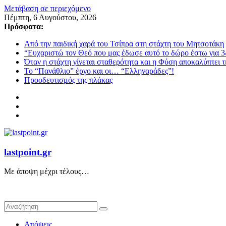
Μετάβαση σε περιεχόμενο
Πέμπτη, 6 Αυγούστου, 2026
Πρόσφατα:
Από την παιδική χαρά του Τσίπρα στη στάχτη του Μητσοτάκη
“Ευχαριστώ τον Θεό που μας έδωσε αυτό το δώρο έστω για 3
Όταν η στάχτη γίνεται σταθερότητα και η Φύση αποκαλύπτει 
Το “Πανάθλιο” έργο και οι… “Ελληναράδες”!
Προοδευτισμός της πλάκας
lastpoint.gr
Με άποψη μέχρι τέλους…
Απόψεις