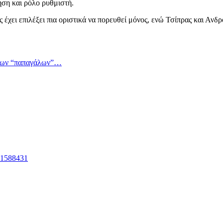
ηση και ρόλο ρυθμιστή.
ς έχει επιλέξει πια οριστικά να πορευθεί μόνος, ενώ Τσίπρας και Αν
 των “παπαγάλων”…