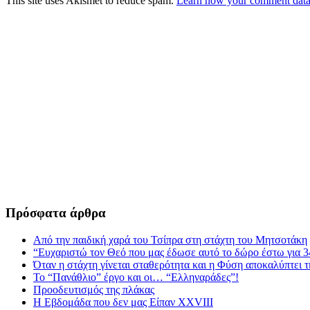
This site uses Akismet to reduce spam.
Learn how your comment data 
Πρόσφατα άρθρα
Από την παιδική χαρά του Τσίπρα στη στάχτη του Μητσοτάκη
“Ευχαριστώ τον Θεό που μας έδωσε αυτό το δώρο έστω για 3
Όταν η στάχτη γίνεται σταθερότητα και η Φύση αποκαλύπτει 
Το “Πανάθλιο” έργο και οι… “Ελληναράδες”!
Προοδευτισμός της πλάκας
Η Εβδομάδα που δεν μας Είπαν XXVIII