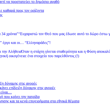
 αντί να προστατεύει το δημόσιο αγαθό
με καθαρά προς τον ορίζοντα
ης
“Ευχαριστώ τον Θεό που μας έδωσε αυτό το δώρο έστω γ
” έργο και οι… “Ελληναράδες”!
Όταν η στάχτη γίνεται σταθερότητα και η Φύση αποκαλύ
νική οικογένεια: ένα στοιχείο του παρελθόντος (!)
ξη δύναμης στις αγορές
άνει επίδειξη δύναμης στις αγορές
 είναι…
μή που κρίνει την πατρίδα
ησης και τα κενά επιχειρήματα στα εθνικά θέματα