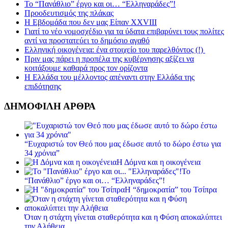
Το “Πανάθλιο” έργο και οι… “Ελληναράδες”!
Προοδευτισμός της πλάκας
Η Εβδομάδα που δεν μας Είπαν XXVIII
Γιατί το νέο νομοσχέδιο για τα ύδατα επιβαρύνει τους πολίτες
αντί να προστατεύει το δημόσιο αγαθό
Ελληνική οικογένεια: ένα στοιχείο του παρελθόντος (!)
Πριν μας πάρει η προπέλα της κυβέρνησης αξίζει να
κοιτάξουμε καθαρά προς τον ορίζοντα
Η Ελλάδα του μέλλοντος απέναντι στην Ελλάδα της
επιδότησης
ΔΗΜΟΦΙΛΗ ΑΡΘΡΑ
“Ευχαριστώ τον Θεό που μας έδωσε αυτό το δώρο έστω για
34 χρόνια”
Η Δόμνα και η οικογένεια
Το
“Πανάθλιο” έργο και οι… “Ελληναράδες”!
Η “δημοκρατία” του Τσίπρα
Όταν η στάχτη γίνεται σταθερότητα και η Φύση αποκαλύπτει
την Αλήθεια