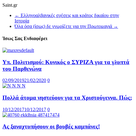
Saint.gr
←
Ελληνοαλβανικές σχέσεις και κράτος δικαίου στην
Ιστορία
Όλα όσα (ίσως) δε γνωρίζετε για την Πρωτομαγιά
→
Ίσως Σας Ενδιαφέρει
Υπ. Πολιτισμού: Κυνικός ο ΣΥΡΙΖΑ για τα γλυπτά
του Παρθενώνα
02/09/2019
21/02/2020
0
Πολλά άτομα νηστεύουν για τα Χριστούγεννα. Πώς;
10/12/2017
10/12/2017
0
Ας ξαναχτυπήσουν οι βουβές καμπάνες!