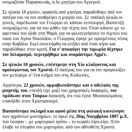
ονομαζόταν Παρασκευάς, η δε μητέρα του Αγγερού.
Σε ηλικία 18 μηνών, ορφανός από μητέρα, παραδόθηκε από τον
πατέρα του να τον αναθρέψει η μητριά του. Σε παιδική ηλικία οι
γονείς, παρέδωσαν τον Γεώργιο σε κάποιο λεπτουργό, Βισσετζή
ονομαζόμενο, για να του μάθει την τέχνη του. Όταν κάποτε με το
αφεντικό του ήλθε στα Ψαρά, για να φιλοτεχνήσουν το τέμπλο του
ναού του Αγίου Νικολάου, ο Γεώργιος έφυγε με ορισμένους νέους
στην Καβάλα. Εκεί συνελήφθη να κλέβει από έναν κήπο και
παραδόθηκε στον κριτή.
Για ν’ αποφύγει την τιμωρία δέχτηκε
τον Ισλαμισμό, περιτμήθηκε και ονομάστηκε Αχμέτ.
Σε ηλικία 10 χρονών, επέστρεψε στη Χίο κλαίγοντας και
ομολογώντας τον Χριστό.
Ο πατέρας του για να τον προφυλάξει
τον μετέφερε σ’ ένα κτήμα του στις Κυδωνιές.
Αργότερα,
22 χρονών, αρραβωνιάστηκε και ο αδελφός της
μνηστής του
, επειδή είχε μαζί του χρηματικές διαφορές,
τον
πρόδωσε στον Τούρκο
διοικητή, ότι ενώ έγινε Μουσουλμάνος
επανήλθε στον Χριστιανισμό.
Βασανίστηκε σκληρά και αφού μέσα στη φυλακή
κοινώνησε
των αχράντων μυστηρίων, το πρωί της
26ης Νοεμβρίου 1807 μ.Χ.
του έκοψαν – με μαρτυρικό τρόπο – το κεφάλι λίγο-λίγο. Έτσι
έλαβε το στεφάνι του μαρτυρίου, από τον αθλοθέτη Χριστό.