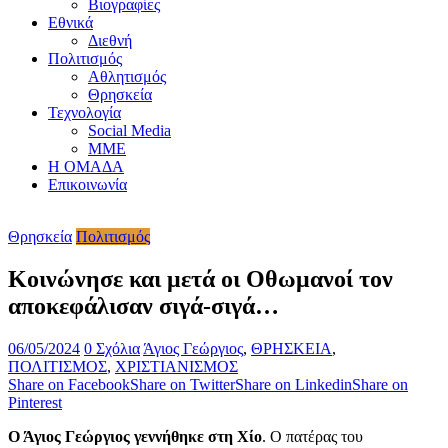
Βιογραφίες
Εθνικά
Διεθνή
Πολιτισμός
Αθλητισμός
Θρησκεία
Τεχνολογία
Social Media
ΜΜΕ
Η ΟΜΑΔΑ
Επικοινωνία
Θρησκεία
Πολιτισμός
Κοινώνησε και μετά οι Οθωμανοί τον
αποκεφάλισαν σιγά-σιγά…
06/05/2024
0 Σχόλια
Άγιος Γεώργιος
,
ΘΡΗΣΚΕΙΑ
,
ΠΟΛΙΤΙΣΜΟΣ
,
ΧΡΙΣΤΙΑΝΙΣΜΟΣ
Share on Facebook
Share on Twitter
Share on Linkedin
Share on
Pinterest
Ο Άγιος Γεώργιος γεννήθηκε στη Χίο
. Ο πατέρας του