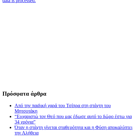
data is processed.
Πρόσφατα άρθρα
Από την παιδική χαρά του Τσίπρα στη στάχτη του
Μητσοτάκη
“Ευχαριστώ τον Θεό που μας έδωσε αυτό το δώρο έστω για
34 χρόνια”
Όταν η στάχτη γίνεται σταθερότητα και η Φύση αποκαλύπτει
την Αλήθεια