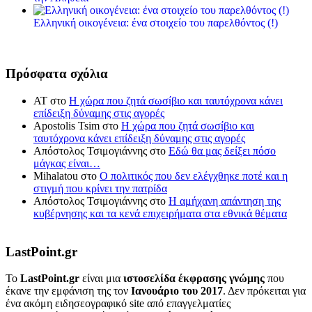
Ελληνική οικογένεια: ένα στοιχείο του παρελθόντος (!)
Πρόσφατα σχόλια
ΑΤ
στο
Η χώρα που ζητά σωσίβιο και ταυτόχρονα κάνει
επίδειξη δύναμης στις αγορές
Apostolis Tsim
στο
Η χώρα που ζητά σωσίβιο και
ταυτόχρονα κάνει επίδειξη δύναμης στις αγορές
Απόστολος Τσιμογιάννης
στο
Εδώ θα μας δείξει πόσο
μάγκας είναι…
Mihalatou
στο
Ο πολιτικός που δεν ελέγχθηκε ποτέ και η
στιγμή που κρίνει την πατρίδα
Απόστολος Τσιμογιάννης
στο
Η αμήχανη απάντηση της
κυβέρνησης και τα κενά επιχειρήματα στα εθνικά θέματα
LastPoint.gr
To
LastPoint.gr
είναι μια
ιστοσελίδα έκφρασης γνώμης
που
έκανε την εμφάνιση της τον
Ιανουάριο του 2017
. Δεν πρόκειται για
ένα ακόμη ειδησεογραφικό site από επαγγελματίες