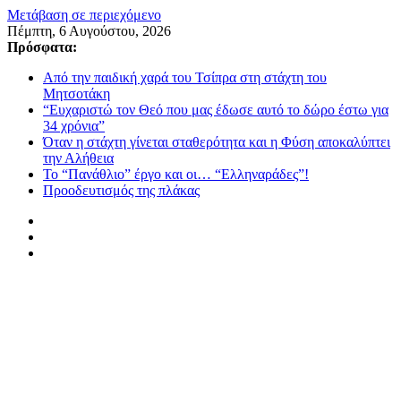
Μετάβαση σε περιεχόμενο
Πέμπτη, 6 Αυγούστου, 2026
Πρόσφατα:
Από την παιδική χαρά του Τσίπρα στη στάχτη του
Μητσοτάκη
“Ευχαριστώ τον Θεό που μας έδωσε αυτό το δώρο έστω για
34 χρόνια”
Όταν η στάχτη γίνεται σταθερότητα και η Φύση αποκαλύπτει
την Αλήθεια
Το “Πανάθλιο” έργο και οι… “Ελληναράδες”!
Προοδευτισμός της πλάκας