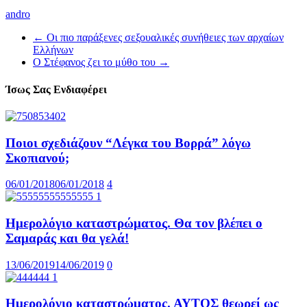
andro
←
Οι πιο παράξενες σεξουαλικές συνήθειες των αρχαίων
Ελλήνων
Ο Στέφανος ζει το μύθο του
→
Ίσως Σας Ενδιαφέρει
Ποιοι σχεδιάζουν “Λέγκα του Βορρά” λόγω
Σκοπιανού;
06/01/2018
06/01/2018
4
Ημερολόγιο καταστρώματος. Θα τον βλέπει ο
Σαμαράς και θα γελά!
13/06/2019
14/06/2019
0
Ημερολόγιο καταστρώματος. ΑΥΤΟΣ θεωρεί ως