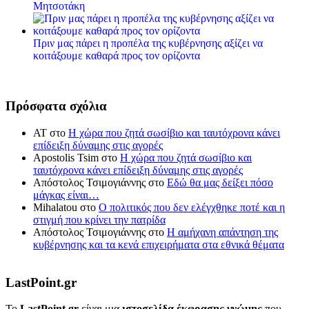
Μητσοτάκη
Πριν μας πάρει η προπέλα της κυβέρνησης αξίζει να
κοιτάξουμε καθαρά προς τον ορίζοντα
Πρόσφατα σχόλια
ΑΤ
στο
Η χώρα που ζητά σωσίβιο και ταυτόχρονα κάνει
επίδειξη δύναμης στις αγορές
Apostolis Tsim
στο
Η χώρα που ζητά σωσίβιο και
ταυτόχρονα κάνει επίδειξη δύναμης στις αγορές
Απόστολος Τσιμογιάννης
στο
Εδώ θα μας δείξει πόσο
μάγκας είναι…
Mihalatou
στο
Ο πολιτικός που δεν ελέγχθηκε ποτέ και η
στιγμή που κρίνει την πατρίδα
Απόστολος Τσιμογιάννης
στο
Η αμήχανη απάντηση της
κυβέρνησης και τα κενά επιχειρήματα στα εθνικά θέματα
LastPoint.gr
To
LastPoint.gr
είναι μια
ιστοσελίδα έκφρασης γνώμης
που