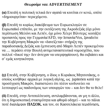
Θεωρούμε ναι: ADVERTISEMENT
(α)
Eπειδή η πολιτική τελικά δεν αγαπά να κινείται εν κενώ, οπότε
«δημιουργείται» περιεχόμενο.
(β)
Eπειδή το κυρίως διακύβευμα των Ευρωεκλογών σε
Ευρωπαϊκό επίπεδο, με την εκτόξευση της Ακροδεξιάς (όχι μόνο
περίπτωση Μελόνι και Λεπέν, όχι μόνο Χέερτ Βίλντερς: κοιτάξτε
προπαντός προς την Γερμανία/AFD, την Ισπανία/Vox, ξαναδείτε
την Κυβέρνηση Μακρόν να «δανείζεται» στήριξη της
παραδοσιακής Δεξιάς και έμπνευση από Μαρίν Λεπέν προκειμένου
να … περάσει στην Βουλή αντιμεταναστευτικά νομοσχέδιο, που
πολλοί «δικοί της» δεν άντεχαν να υπερψηφίσουν), θα εκβιάσει και
σ’ εμάς κινητικότητα.
(γ)
Eπειδή, στην Κυβέρνηση, ο ίδιος ο Κυριάκος Μητσοτάκης, ο
οποίος κινήθηκε αρχικά με λογική αίγλης, ως jupiterien κατά την
προσέγγιση Μακρόν, διαπιστώνει ότι πλέον κινδυνεύει να
λειτουργεί ως παιδονόμος των υπουργών του – και δεν θα τo θελε!
(δ)
Eπειδή, στην Αντιπολίτευση, αντιλαμβάνονται, αν μη τι άλλο,
ότι η δημοσκοπική στασιμότητα και φθορά οδηγεί – και το πάλαι
ποτέ διαλάμψαν
ΠΑΣΟΚ
, και τον, σε Κασσελάκεια περιδίνηση,