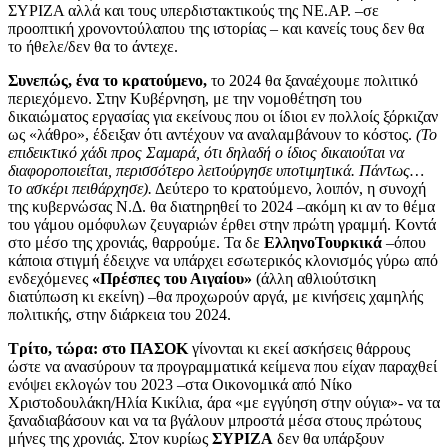
ΣΥΡΙΖΑ αλλά και τους υπερδιστακτικούς της ΝΕ.ΑΡ. –σε
προοπτική χρονοντούλαπου της ιστορίας – και κανείς τους δεν θα
τo ήθελε/δεν θα το άντεχε.
Συνεπώς, ένα το κρατούμενο,
το 2024 θα ξαναέχουμε πολιτικό
περιεχόμενο. Στην Κυβέρνηση, με την νομοθέτηση του
δικαιώματος εργασίας για εκείνους που οι ίδιοι εν πολλοίς ξόρκιζαν
ως «λάθρο», έδειξαν ότι αντέχουν να αναλαμβάνουν το κόστος.
(Το
επιδεικτικό χάδι προς Σαμαρά, ότι δηλαδή ο ίδιος δικαιούται να
διαφοροποιείται, περισσότερο λειτούργησε υποτιμητικά. Πάντως…
το ασκέρι πειθάρχησε).
Δεύτερο το κρατούμενο, λοιπόν, η συνοχή
της κυβερνώσας Ν.Δ. θα διατηρηθεί το 2024 –ακόμη κι αν το θέμα
του γάμου ομόφυλων ζευγαριών έρθει στην πρώτη γραμμή. Κοντά
στο μέσο της χρονιάς, θαρρούμε. Τα δε
ΕλληνοΤουρκικά
–όπου
κάποια στιγμή έδειχνε να υπάρχει εσωτερικός κλονισμός γύρω από
ενδεχόμενες
«Πρέσπες του Αιγαίου»
(άλλη αθλιούτσικη
διατύπωση κι εκείνη) –θα προχωρούν αργά, με κινήσεις χαμηλής
πολιτικής, στην διάρκεια του 2024.
Τρίτο,
τώρα: στο ΠΑΣΟΚ
γίνονται κι εκεί ασκήσεις θάρρους
ώστε να ανασύρουν τα προγραμματικά κείμενα που είχαν παραχθεί
ενόψει εκλογών του 2023 –στα Οικονομικά από Νίκο
Χριστοδουλάκη/Ηλία Κικίλια, άρα «με εγγύηση στην ούγια»- να τα
ξαναδιαβάσουν και να τα βγάλουν μπροστά μέσα στους πρώτους
μήνες της χρονιάς. Στον κυρίως
ΣΥΡΙΖΑ
δεν θα υπάρξουν