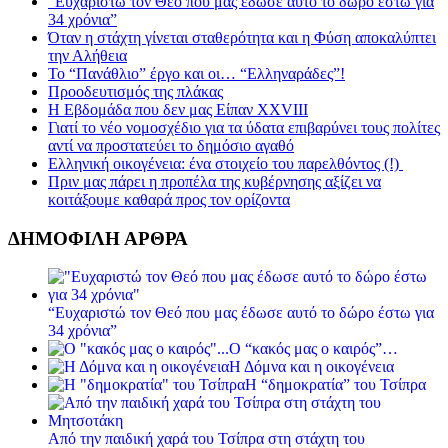
“Ευχαριστώ τον Θεό που μας έδωσε αυτό το δώρο έστω για
34 χρόνια”
Όταν η στάχτη γίνεται σταθερότητα και η Φύση αποκαλύπτει
την Αλήθεια
Το “Πανάθλιο” έργο και οι… “Ελληναράδες”!
Προοδευτισμός της πλάκας
Η Εβδομάδα που δεν μας Είπαν XXVIII
Γιατί το νέο νομοσχέδιο για τα ύδατα επιβαρύνει τους πολίτες
αντί να προστατεύει το δημόσιο αγαθό
Ελληνική οικογένεια: ένα στοιχείο του παρελθόντος (!)
Πριν μας πάρει η προπέλα της κυβέρνησης αξίζει να
κοιτάξουμε καθαρά προς τον ορίζοντα
ΔΗΜΟΦΙΛΗ ΑΡΘΡΑ
“Ευχαριστώ τον Θεό που μας έδωσε αυτό το δώρο έστω για
34 χρόνια”
Ο “κακός μας ο καιρός”…
Η Δόμνα και η οικογένεια
Η “δημοκρατία” του Τσίπρα
Από την παιδική χαρά του Τσίπρα στη στάχτη του