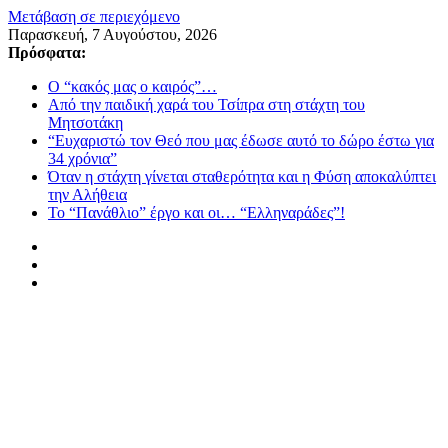
Μετάβαση σε περιεχόμενο
Παρασκευή, 7 Αυγούστου, 2026
Πρόσφατα:
Ο “κακός μας ο καιρός”…
Από την παιδική χαρά του Τσίπρα στη στάχτη του
Μητσοτάκη
“Ευχαριστώ τον Θεό που μας έδωσε αυτό το δώρο έστω για
34 χρόνια”
Όταν η στάχτη γίνεται σταθερότητα και η Φύση αποκαλύπτει
την Αλήθεια
Το “Πανάθλιο” έργο και οι… “Ελληναράδες”!