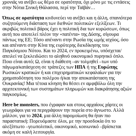
χρονιάς να ανέβει ως θέμα σε ορατότητα, όχι μόνο με τις εντάσεις
στην Νότια Σινική Θάλασσα, περί την Ταϊβάν…
Όπως σε ορατότητα
κινδυνεύει να ανέβει και η άλλη, σπανιότερα
συζητούμενη διάσταση των διεθνών πολιτικών εξελίξεων. Τι
ακριβώς πολιτικό βάρος έχει η πολιτική δια των κυρώσεων, όπως
αυτή που αποτελεί πλέον την «πατέντα» της Δύσης, σίγουρα
πάντως της ΕΕ; Τόσο απέναντι στην Ρωσία της ωμής ισχύος, όσο
και απέναντι στην Κίνα της ευρύτερης διεκδίκησης του
Παγκόσμιου Νότου. Και το 2024, εν προκειμένω, υπόσχεται/
απειλεί να ξεκλειδώσει το αληθινό οικονομικό πυρηνικό όπλο.
Ποιο είναι αυτό; Ω, είναι η διάθεση –αν τολμηθεί –των υπό
πάγωμα/κατάσχεση σε τράπεζες των
ΗΠΑ
ή της
Ευρώπης
Ρωσικών κρατικών ή και επιχειρηματικών κεφαλαίων για την
χρηματοδότηση του πολέμου ή/και την αποκατάσταση της
Ουκρανίας! Μια τέτοια κίνηση θα θέσει εν αμφιβόλω όλη την
αρχιτεκτονική των συστημάτων πληρωμών και διακράτησης αξιών
παγκοσμίως.
Here be monsters,
που έγραφαν και στους αρχαίους χάρτες οι
γεωγράφοι για να περιγράψουν την πορεία στο άγνωστο. Αλλά
μάλλον, για το
2024
, μια άλλη παρομοίωση θα ήταν πιο
παραστατική: Πορευόμαστε όλοι, με την προσδοκία ότι το
αλεξίπτωτο –γεωπολιτικό, οικονομικό, κοινωνικό –βρίσκεται
ακόμη σε καλή λειτουργία.