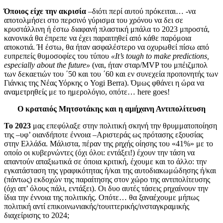
Όποιος είχε την ακρισία
–διότι περί αυτού πρόκειται… -να
αποτολμήσει στο περσινό γύρισμα του χρόνου να δει σε
κρυστάλλινη ή έστω διαφανή πλαστική μπάλα το 2023 μπροστά,
κανονικά θα έπρεπε να έχει παραιτηθεί από κάθε παρόμοια
αποκοτιά. Ή έστω, θα ήταν ασφαλέστερο να οχυρωθεί πίσω από
ευπρεπείς θυμοσοφίες του τύπου
«It’s tough to make predictions,
especially about the future»
(ναι, ήταν σταρ/MVP του μπέιζμπολ
των δεκαετιών του ΄50 και του ΄60 και εν συνεχεία προπονητής των
Γιάνκις της Νέας Υόρκης ο Yogi Berra). Όμως φθάνει η ώρα να
αναμετρηθείς με το ημερολόγιο, οπότε… here goes!
Ο κραταιός Μητσοτάκης και η αμήχανη Αντιπολίτευση
Το 2023
μας επεφύλαξε στην πολιτική σκηνή την θρυμματοποίηση
της –υφ’ οιανδήποτε έννοια –Αριστεράς ως πρότασης εξουσίας
στην Ελλάδα. Μάλιστα, πέραν της ρηχής οίησης του «41%» με το
οποίο οι κυβερνώντες (όχι όλοι: εντάξει!) έχουν την τάση να
απαντούν απαξιωτικά σε όποια κριτική, έχουμε και το άλλο: την
εγκατάσταση της γραφικότητας ή/και της αυτοδιακωμώδησης ή/και
(πάντως) εκδοχών της παραίτησης στον χώρο της αντιπολίτευσης
(όχι απ’ όλους πάλι, εντάξει). Οι δυο αυτές τάσεις ρηχαίνουν την
ίδια την έννοια της πολιτικής. Οπότε… θα ξαναέχουμε μήπως
πολιτική αντί επικοινωνιακής/τουιττερικής/ινσταγκραμικής
διαχείρισης το 2024;