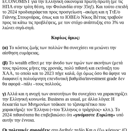
ECONOMIST για την Ελληνική οικονομία πρώτη-πρώτη (με τις
ΗΠΑ στην τρίτη θέση, την Φινλανδία στην 35η!). Και τούτο επειδή
το 2024 προδιαγράφεται προς προσγείωση –ακόμη και η ΤτΕ/ο
Γιάννης Στουρνάρας, όπως και το ΙΟΒΕ/ο Νίκος Βέττας τραβούν
προς τα κάτω τις προβλέψεις, με τον στόχο ανάπτυξης στο 3% να
λιώνει σιγά-σιγά.
Κυρίως όμως:
(α)
Το κόστος ζωής των πολλών θα συνεχίσει να μειώνει την
αίσθηση ευμάρειας.
(β)
Το wealth effect με την άνοδο των τιμών των ακινήτων (μετά
τους πρώτους μήνες της χρονιάς, πολύ πιθανή και εκτίναξη του
ΧΑΑ, το οποίο και το 2023 πήγε καλά, όχι όμως όσο θα άφηνε να
διαφανεί η πολυύμνητη επενδυτική βαθμίδα/investment grade δεν
θα αφορά –πάλι –τους πολλούς.
γ)
Αλλά και η ανοχή των ανισοτήτων θα συνεχίσει να χαρακτηρίζει
την Ελληνική κοινωνία. Business as usual, με άλλα λόγια: Η
δεκαετία των Μνημονίων τσάκισε το τζαναμπέτικο που
χαρακτήριζε τον Έλληνα («του Έλληνος ο τράχηλος» κλπ.). Το
2024 πιθανότατα θα επιβεβαιώσει ότι
«γινόμαστε Ευρώπη»
υπό
αυτήν την έννοια.
Οι πολεμικές συρράξεις
στο διεθνές πεδίο Και ο έξω κόσμος; (Ο