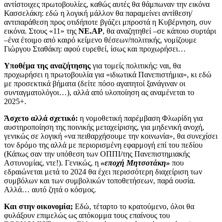
αντίστοιχες πρωτοβουλίες, καθώς αυτές θα θάμπωναν την εικόνα
Κασσελάκη: εδώ η λογική μάλλον θα παραμείνει αντίθεση/
αντιπαράθεση προς οτιδήποτε βγάζει μπροστά η Κυβέρνηση, συν
εικόνα. Στους «11» της
ΝΕ.ΑΡ
, θα αναζητηθεί –σε κάποιο συρτάρι
–ένα έτοιμο από καιρό κείμενο θέσεων/πολιτικής, νομίζουμε
Γιώργου Σταθάκη: αφού ευρεθεί, ίσως και προχωρήσει…
Υποθέμα της αναζήτησης
για τομείς πολιτικής: ναι, θα
προχωρήσει η πρωτοβουλία για «ιδιωτικά Πανεπιστήμια», κι εδώ
με προσεκτικά βήματα (δείτε πόσο αγαπητοί ξανάγιναν οι
συνταγματολόγοι…), αλλά από υλοποίηση ας αναμένεται το
2025+.
Άσχετο αλλά σχετικό:
η νομοθετική παρέμβαση Φλωρίδη για
αυστηροποίηση της ποινικής μεταχείρισης, για μηδενική ανοχή,
γενικώς σε λογική «να πειθαρχήσουμε την κοινωνία», θα συνεχίσει
τον δρόμο της αλλά με περιορισμένη εφαρμογή επί του πεδίου
(Κάπως σαν την υπόθεση των ΟΠΠΙ/της Πανεπιστημιακής
Αστυνομίας, ντε!). Γενικώς, η
«εποχή Μητσοτάκη»
που
εδραιώνεται μετά το 2024 θα έχει περισσότερη διαχείριση των
συμβόλων και των συμβολικών τοποθετήσεων, παρά ουσία.
Αλλά… αυτό ζητά ο κόσμος.
Και στην οικονομία;
Εδώ, τέταρτο το κρατούμενο, όλοι θα
φυλάξουν επιμελώς ως απόκομμα τους επαίνους του