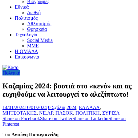
Βιογραφίες
Εθνικά
Διεθνή
Πολιτισμός
Αθλητισμός
Θρησκεία
Τεχνολογία
Social Media
ΜΜΕ
Η ΟΜΑΔΑ
Επικοινωνία
Πολιτική
Καζαμίας 2024: βουτιά στο «κενό» και ας
ευχηθούμε να λειτουργεί το αλεξίπτωτο!
14/01/2024
10/01/2024
0 Σχόλια
2024
,
ΕΛΛΑΔΑ
,
ΜΗΤΣΟΤΑΚΗΣ
,
ΝΕ.ΑΡ
,
ΠΑΣΟΚ
,
ΠΟΛΙΤΙΚΗ
,
ΣΥΡΙΖΑ
Share on Facebook
Share on Twitter
Share on Linkedin
Share on
Pinterest
Του
Αντώνη Παπαγιαννίδη