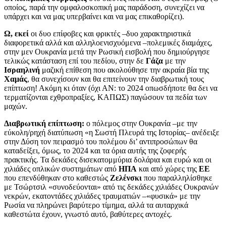
οποίος, παρά την ομφαλοσκοπική μας παράδοση, συνεχίζει να
υπάρχει και να μας υπερβαίνει και να μας επικαθορίζει).
Ω, εκεί
οι δυο επίφοβες και φρικτές –δυο χαρακτηριστικά
διαφορετικά αλλά και αλληλοενισχυόμενα –πολεμικές διαμάχες,
στην μεν Ουκρανία μετά την Ρωσική εισβολή που δημιούργησε
τελικώς κατάσταση επί του πεδίου, στην δε
Γάζα
με την
Ισραηλινή
μαζική επίθεση που ακολούθησε την ακραία βία της
Χαμάς
, θα συνεχίσουν και θα επιτείνουν την διαβρωτική τους
επίπτωση! Ακόμη κι όταν (όχι ΑΝ: το 2024 οπωσδήποτε θα δει να
τερματίζονται εχθροπραξίες, ΚΑΠΩΣ) παγώσουν τα πεδία των
μαχών.
Διαβρωτική επίπτωση:
ο πόλεμος στην Ουκρανία –με την
εύκολη/ρηχή διατύπωση «η Σωστή Πλευρά της Ιστορίας– ανέδειξε
στην Δύση τον πειρασμό του πολέμου δι’ αντιπροσώπων θα
καταδείξει, όμως, το 2024 και τα όρια αυτής της ζοφερής
πρακτικής. Τα δεκάδες δισεκατομμύρια δολάρια και ευρώ και οι
χιλιάδες οπλικών συστημάτων από
ΗΠΑ
και από χώρες της
ΕΕ
που επενδύθηκαν στο καθεστώς
Ζελένσκι
που παραλληλίσθηκε
με Τσώρτσιλ «συνοδεύονται» από τις δεκάδες χιλιάδες Ουκρανών
νεκρών, εκατοντάδες χιλιάδες τραυματιών –«φυσικά» με την
Ρωσία να πληρώνει βαρύτερο τίμημα, αλλά τα αυταρχικά
καθεστώτα έχουν, γνωστό αυτό, βαθύτερες αντοχές.