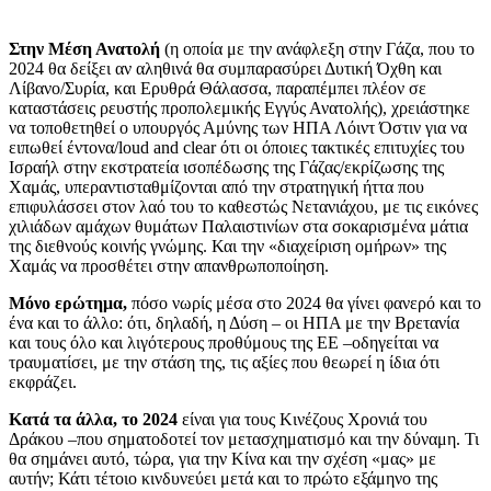
Στην Μέση Ανατολή
(η οποία με την ανάφλεξη στην Γάζα, που το
2024 θα δείξει αν αληθινά θα συμπαρασύρει Δυτική Όχθη και
Λίβανο/Συρία, και Ερυθρά Θάλασσα, παραπέμπει πλέον σε
καταστάσεις ρευστής προπολεμικής Εγγύς Ανατολής), χρειάστηκε
να τοποθετηθεί ο υπουργός Αμύνης των ΗΠΑ Λόιντ Όστιν για να
ειπωθεί έντονα/loud and clear ότι οι όποιες τακτικές επιτυχίες του
Ισραήλ στην εκστρατεία ισοπέδωσης της Γάζας/εκρίζωσης της
Χαμάς, υπεραντισταθμίζονται από την στρατηγική ήττα που
επιφυλάσσει στον λαό του το καθεστώς Νετανιάχου, με τις εικόνες
χιλιάδων αμάχων θυμάτων Παλαιστινίων στα σοκαρισμένα μάτια
της διεθνούς κοινής γνώμης. Και την «διαχείριση ομήρων» της
Χαμάς να προσθέτει στην απανθρωποποίηση.
Μόνο ερώτημα,
πόσο νωρίς μέσα στο 2024 θα γίνει φανερό και το
ένα και το άλλο: ότι, δηλαδή, η Δύση – οι ΗΠΑ με την Βρετανία
και τους όλο και λιγότερους προθύμους της ΕΕ –οδηγείται να
τραυματίσει, με την στάση της, τις αξίες που θεωρεί η ίδια ότι
εκφράζει.
Κατά τα άλλα,
το 2024
είναι για τους Κινέζους Χρονιά του
Δράκου –που σηματοδοτεί τον μετασχηματισμό και την δύναμη. Τι
θα σημάνει αυτό, τώρα, για την Κίνα και την σχέση «μας» με
αυτήν; Κάτι τέτοιο κινδυνεύει μετά και το πρώτο εξάμηνο της