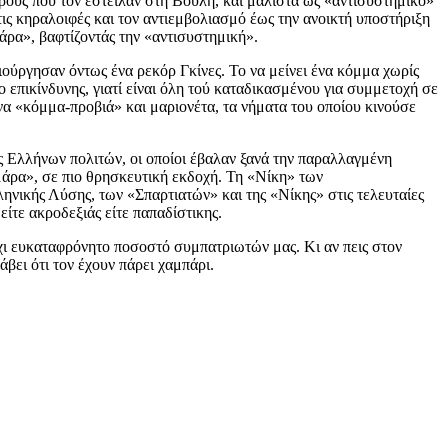
υς που τον έστειλαν στη Βουλή, και μάλιστα ως «αντισυστημικό»
 τις κηραλοιφές και τον αντιεμβολιασμό έως την ανοικτή υποστήριξη
μάρα», βαφτίζοντάς την «αντισυστημική».
ούργησαν όντως ένα ρεκόρ Γκίνες. Το να μείνει ένα κόμμα χωρίς
 επικίνδυνης, γιατί είναι όλη τού καταδικασμένου για συμμετοχή σε
α «κόμμα-προβιά» και μαριονέτα, τα νήματα του οποίου κινούσε
ς Ελλήνων πολιτών, οι οποίοι έβαλαν ξανά την παραλλαγμένη
μάρα», σε πιο θρησκευτική εκδοχή. Τη «Νίκη» των
ηνικής Λύσης, των «Σπαρτιατών» και της «Νίκης» στις τελευταίες
ίτε ακροδεξιάς είτε παπαδίστικης.
χι ευκαταφρόνητο ποσοστό συμπατριωτών μας. Κι αν πεις στον
άβει ότι τον έχουν πάρει χαμπάρι.