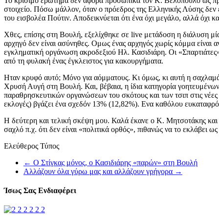
Το κρίσιμο ερώτημα δεν αφορά προσωπικά τον Κ. Βελόπουλο ως πρ
στοιχείο. Πόσω μάλλον, όταν ο πρόεδρος της Ελληνικής Λύσης δεν έκ
του εισβολέα Πούτιν. Αποδεικνύεται ότι ένα όχι μεγάλο, αλλά όχι κ
Χθες, επίσης στη Βουλή, εξελίχθηκε σε live μετάδοση η διάλυση μ
αρχηγό δεν είναι ασύνηθες. Ομως ένας αρχηγός χωρίς κόμμα είναι α
εγκληματική οργάνωση ακροδεξιού Ηλ. Κασιδιάρη. Οι «Σπαρτιάτες» 
από τη φυλακή ένας έγκλειστος για κακουργήματα.
Ηταν κρυφό αυτό; Μόνο για αόμματους. Κι όμως, κι αυτή η σαχλαμά
Χρυσή Αυγή στη Βουλή. Και, βέβαια, η ίδια κατηγορία γοητευμένω
παραθρησκευτικών οργανώσεων του σκότους και των τσιπ στις νέες 
εκλογές) βγάζει ένα σχεδόν 13% (12,82%). Ενα καθόλου ευκαταφρόνη
Η δεύτερη και τελική σκέψη μου. Καλά έκανε ο Κ. Μητσοτάκης και 
σαχλό π.χ. ότι δεν είναι «πολιτικά ορθός», πιθανώς να το εκλάβει ως
Ελεύθερος Τύπος
←
Ο Στίγκας μόνος, ο Κασιδιάρης «παρών» στη Βουλή
Αλλάζουν όλα γύρω μας και αλλάζουν γρήγορα
→
Ίσως Σας Ενδιαφέρει