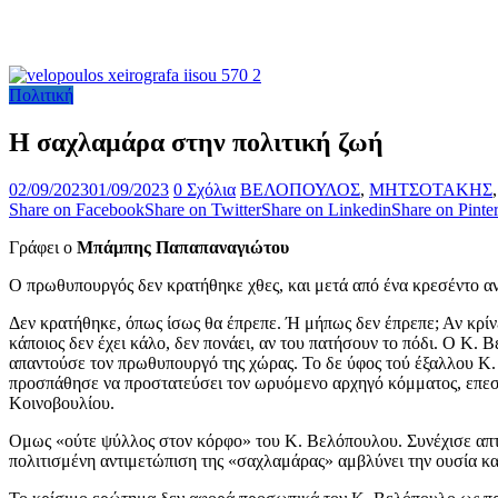
Πολιτική
Η σαχλαμάρα στην πολιτική ζωή
02/09/2023
01/09/2023
0 Σχόλια
ΒΕΛΟΠΟΥΛΟΣ
,
ΜΗΤΣΟΤΑΚΗΣ
Share on Facebook
Share on Twitter
Share on Linkedin
Share on Pinter
Γράφει ο
Μπάμπης Παπαπαναγιώτου
Ο πρωθυπουργός δεν κρατήθηκε χθες, και μετά από ένα κρεσέντο 
Δεν κρατήθηκε, όπως ίσως θα έπρεπε. Ή μήπως δεν έπρεπε; Αν κρίνε
κάποιος δεν έχει κάλο, δεν πονάει, αν του πατήσουν το πόδι. Ο Κ.
απαντούσε τον πρωθυπουργό της χώρας. Το δε ύφος τού έξαλλου Κ.
προσπάθησε να προστατεύσει τον ωρυόμενο αρχηγό κόμματος, επεσήμ
Κοινοβουλίου.
Ομως «ούτε ψύλλος στον κόρφο» του Κ. Βελόπουλου. Συνέχισε απτό
πολιτισμένη αντιμετώπιση της «σαχλαμάρας» αμβλύνει την ουσία και