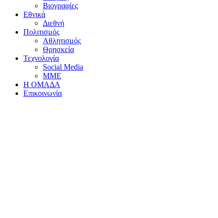
Βιογραφίες
Εθνικά
Διεθνή
Πολιτισμός
Αθλητισμός
Θρησκεία
Τεχνολογία
Social Media
ΜΜΕ
Η ΟΜΑΔΑ
Επικοινωνία