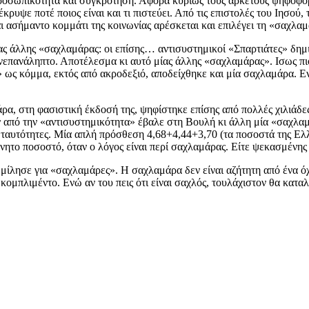
οσωπικότητα και συγκρότηση. Αφορά κυρίως τους αρκετούς ψηφοφόρο
ρυψε ποτέ ποιος είναι και τι πιστεύει. Από τις επιστολές του Ιησού,
αι ασήμαντο κομμάτι της κοινωνίας αρέσκεται και επιλέγει τη «σαχλα
ίας άλλης «σαχλαμάρας: οι επίσης… αντισυστημικοί «Σπαρτιάτες» δημι
νεπανάληπτο. Αποτέλεσμα κι αυτό μίας άλλης «σαχλαμάρας». Ισως πιο
ως κόμμα, εκτός από ακροδεξιό, αποδείχθηκε και μία σαχλαμάρα. Εν
ρα, στη φασιστική έκδοσή της, ψηφίστηκε επίσης από πολλές χιλιάδε
ν από την «αντισυστημικότητα» έβαλε στη Βουλή κι άλλη μία «σαχλα
ταυτότητες. Μία απλή πρόσθεση 4,68+4,44+3,70 (τα ποσοστά της Ελλ
το ποσοστό, όταν ο λόγος είναι περί σαχλαμάρας. Είτε ψεκασμένης ε
μίλησε για «σαχλαμάρες». Η σαχλαμάρα δεν είναι αζήτητη από ένα ό
 κομπλιμέντο. Ενώ αν του πεις ότι είναι σαχλός, τουλάχιστον θα καταλ