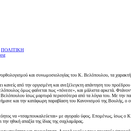
,
ΠΟΛΙΤΙΚΗ
est
ανορθολογισμού και συνωμοσιολογίας του Κ. Βελόπουλου, τα χαρακτ
ι κανείς από την οργισμένη και ανεξέλεγκτη απάντηση του προέδρου τ
 Βελόπουλος όμως φαίνεται πως «πόνεσε», και μάλιστα αρκετά. Φτάνον
 Βελόπουλου ίσως μαρτυρά περισσότερα από τα λόγια του. Με την πα
ανε και την κατάφωρη παραβίαση του Κανονισμού της Βουλής, ο οποίο
ητος να «τσαμπουκαλεύεται» με αγοραίο ύφος. Επομένως, ίσως ο Κ.
 την ηθική απαξία της ίδιας της σαχλαμάρας.