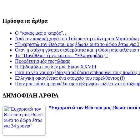
Πρόσφατα άρθρα
Ο “κακός μας ο καιρός”…
Από την παιδική χαρά του Τσίπρα στη στάχτη του Μητσοτάκη
“Ευχαριστώ τον Θεό που μας έδωσε αυτό το δώρο έστω για 3
Όταν η στάχτη γίνεται σταθερότητα και η Φύση αποκαλύπτει 
Το “Πανάθλιο” έργο και οι… “Ελληναράδες”!
Προοδευτισμός της πλάκας
Η Εβδομάδα που δεν μας Είπαν XXVIII
Γιατί το νέο νομοσχέδιο για τα ύδατα επιβαρύνει τους πολίτες
Ελληνική οικογένεια: ένα στοιχείο του παρελθόντος (!)
Πριν μας πάρει η προπέλα της κυβέρνησης αξίζει να κοιτάξου
ΔΗΜΟΦΙΛΗ ΑΡΘΡΑ
“Ευχαριστώ τον Θεό που μας έδωσε αυτό τ