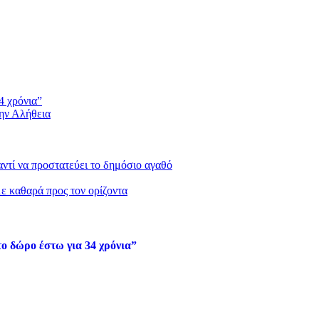
4 χρόνια”
την Αλήθεια
 αντί να προστατεύει το δημόσιο αγαθό
με καθαρά προς τον ορίζοντα
ο δώρο έστω για 34 χρόνια”