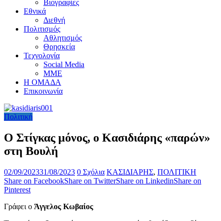
Βιογραφίες
Εθνικά
Διεθνή
Πολιτισμός
Αθλητισμός
Θρησκεία
Τεχνολογία
Social Media
ΜΜΕ
Η ΟΜΑΔΑ
Επικοινωνία
Πολιτική
Ο Στίγκας μόνος, ο Κασιδιάρης «παρών»
στη Βουλή
02/09/2023
31/08/2023
0 Σχόλια
ΚΑΣΙΔΙΑΡΗΣ
,
ΠΟΛΙΤΙΚΗ
Share on Facebook
Share on Twitter
Share on Linkedin
Share on
Pinterest
Γράφει ο
Άγγελος Κωβαίος