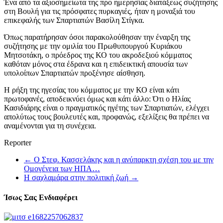
Ένα από τα αξιοσημείωτα της προ ημερησίας διατάξεως συζήτησης
στη Βουλή για τις πρόσφατες πυρκαγιές, ήταν η μοναξιά του
επικεφαλής των Σπαρτιατών Βασίλη Στίγκα.
Όπως παρατήρησαν όσοι παρακολούθησαν την έναρξη της
συζήτησης με την ομιλία του Πρωθυπουργού Κυριάκου
Μητσοτάκη, ο πρόεδρος της ΚΟ του ακροδεξιού κόμματος
καθόταν μόνος στα έδρανα και η επιδεικτική απουσία των
υπολοίπων Σπαρτιατών προξένησε αίσθηση.
Η ρήξη της ηγεσίας του κόμματος με την ΚΟ είναι κάτι
πρωτοφανές, αποδεικνύει όμως και κάτι άλλο: Ότι ο Ηλίας
Κασιδιάρης είναι ο πραγματικός ηγέτης των Σπαρτιατών, ελέγχει
απολύτως τους βουλευτές και, προφανώς, εξελίξεις θα πρέπει να
αναμένονται για τη συνέχεια.
Reporter
←
Ο Στεφ. Κασσελάκης και η ανύπαρκτη σχέση του με την
Ομογένεια των ΗΠΑ…
Η σαχλαμάρα στην πολιτική ζωή
→
Ίσως Σας Ενδιαφέρει