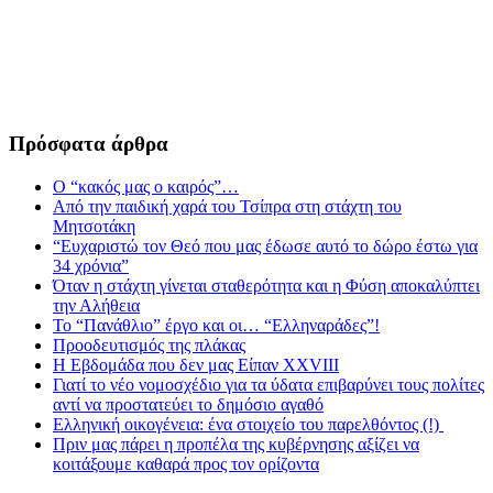
Πρόσφατα άρθρα
Ο “κακός μας ο καιρός”…
Από την παιδική χαρά του Τσίπρα στη στάχτη του
Μητσοτάκη
“Ευχαριστώ τον Θεό που μας έδωσε αυτό το δώρο έστω για
34 χρόνια”
Όταν η στάχτη γίνεται σταθερότητα και η Φύση αποκαλύπτει
την Αλήθεια
Το “Πανάθλιο” έργο και οι… “Ελληναράδες”!
Προοδευτισμός της πλάκας
Η Εβδομάδα που δεν μας Είπαν XXVIII
Γιατί το νέο νομοσχέδιο για τα ύδατα επιβαρύνει τους πολίτες
αντί να προστατεύει το δημόσιο αγαθό
Ελληνική οικογένεια: ένα στοιχείο του παρελθόντος (!)
Πριν μας πάρει η προπέλα της κυβέρνησης αξίζει να
κοιτάξουμε καθαρά προς τον ορίζοντα