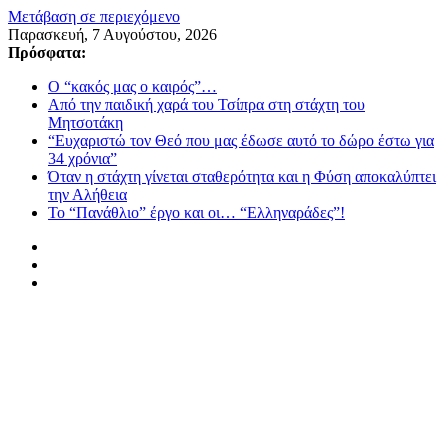
Μετάβαση σε περιεχόμενο
Παρασκευή, 7 Αυγούστου, 2026
Πρόσφατα:
Ο “κακός μας ο καιρός”…
Από την παιδική χαρά του Τσίπρα στη στάχτη του
Μητσοτάκη
“Ευχαριστώ τον Θεό που μας έδωσε αυτό το δώρο έστω για
34 χρόνια”
Όταν η στάχτη γίνεται σταθερότητα και η Φύση αποκαλύπτει
την Αλήθεια
Το “Πανάθλιο” έργο και οι… “Ελληναράδες”!