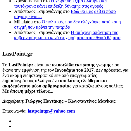
Apostolis Tsim
στο
Η χώρα που ζητά σωσίβιο και
ταυτόχρονα κάνει επίδειξη δύναμης στις αγορές
Απόστολος Τσιμογιάννης
στο
Εδώ θα μας δείξει πόσο
μάγκας είναι…
Mihalatou
στο
Ο πολιτικός που δεν ελέγχθηκε ποτέ και η
στιγμή που κρίνει την πατρίδα
Απόστολος Τσιμογιάννης
στο
Η αμήχανη απάντηση της
κυβέρνησης και τα κενά επιχειρήματα στα εθνικά θέματα
LastPoint.gr
To
LastPoint.gr
είναι μια
ιστοσελίδα έκφρασης γνώμης
που
έκανε την εμφάνιση της τον
Ιανουάριο του 2017
. Δεν πρόκειται για
ένα ακόμη ειδησεογραφικό site από επαγγελματίες
δημοσιογράφους αλλά για ένα
απολύτως ελεύθερο και
ακηδεμόνευτο μέσο αρθρογραφίας
για καταξιωμένους πολίτες.
Με άποψη μέχρι τέλους..
.
Διαχείριση
:
Γιώργος Παντάκης – Κωνσταντίνος Μανίκας
Επικοινωνία:
lastpointgr@yahoo.com