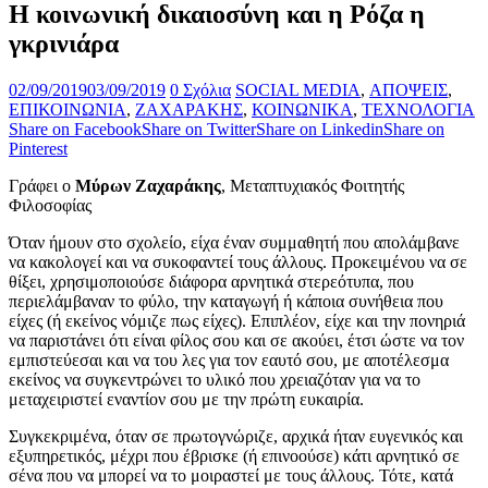
Η κοινωνική δικαιοσύνη και η Ρόζα η
γκρινιάρα
02/09/2019
03/09/2019
0 Σχόλια
SOCIAL MEDIA
,
ΑΠΟΨΕΙΣ
,
ΕΠΙΚΟΙΝΩΝΙΑ
,
ΖΑΧΑΡΑΚΗΣ
,
ΚΟΙΝΩΝΙΚΑ
,
ΤΕΧΝΟΛΟΓΙΑ
Share on Facebook
Share on Twitter
Share on Linkedin
Share on
Pinterest
Γράφει ο
Μύρων Ζαχαράκης
, Μεταπτυχιακός Φοιτητής
Φιλοσοφίας
Όταν ήμουν στο σχολείο, είχα έναν συμμαθητή που απολάμβανε
να κακολογεί και να συκοφαντεί τους άλλους. Προκειμένου να σε
θίξει, χρησιμοποιούσε διάφορα αρνητικά στερεότυπα, που
περιελάμβαναν το φύλο, την καταγωγή ή κάποια συνήθεια που
είχες (ή εκείνος νόμιζε πως είχες). Επιπλέον, είχε και την πονηριά
να παριστάνει ότι είναι φίλος σου και σε ακούει, έτσι ώστε να τον
εμπιστεύεσαι και να του λες για τον εαυτό σου, με αποτέλεσμα
εκείνος να συγκεντρώνει το υλικό που χρειαζόταν για να το
μεταχειριστεί εναντίον σου με την πρώτη ευκαιρία.
Συγκεκριμένα, όταν σε πρωτογνώριζε, αρχικά ήταν ευγενικός και
εξυπηρετικός, μέχρι που έβρισκε (ή επινοούσε) κάτι αρνητικό σε
σένα που να μπορεί να το μοιραστεί με τους άλλους. Τότε, κατά