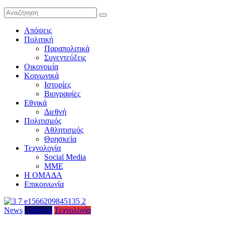
Απόψεις
Πολιτική
Παραπολιτικά
Συνεντεύξεις
Οικονομία
Κοινωνικά
Ιστορίες
Βιογραφίες
Εθνικά
Διεθνή
Πολιτισμός
Αθλητισμός
Θρησκεία
Τεχνολογία
Social Media
ΜΜΕ
Η ΟΜΑΔΑ
Επικοινωνία
News
Απόψεις
Τεχνολογία