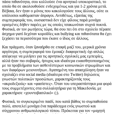
πάσα πιθανότητα, σου κολλούσε ένα αρνητικό υποκοριστικό, το
οποίο θα σε ακολουθούσε ενδεχομένως και για 1-2 χρόνια μετά.
Βέβαια, δεν ήταν ο μόνος που κακολογούσε τους άλλους, ούτε οι
υπόλοιποι καθόμασταν άπραγοι. Αντιθέτως, εξαιτίας της
συμπεριφοράς του, ουσιαστικά δεν είχε φίλους παρά μονάχα
ορισμένες δήθεν παρέες με τις οποίες τσακωνόταν συχνά πυκνά.
Φυσικά, αν τον ρωτήσεις τώρα, θα σου πει ότι στο σχολείο πέρασε
άσχημα γιατί δεχόταν κοροϊδίες και bullying και πιθανότατα θα έχει
ξεχάσει τα περισσότερα που έκανε ο ίδιος σε άλλους.
Και πράγματι, όταν ξαναήρθα σε επαφή μαζί του, μερικά χρόνια
αργότερα, η συμπεριφορά του έμοιαζε διαφορετική: όχι απλώς
απέφευγε να μιλήσει για τις αρνητικές σχολικές μας εμπειρίες,
αλλά ήταν πιο σοβαρός, ήσυχος και ιδιαίτερα ευαισθητοποιημένος
με τα προβλήματα των ασθενέστερων κοινωνικών στρωμάτων και
των διαφόρων μειονοτήτων. Αγαπημένη του απασχόληση ήταν να
σχολιάζει στα social media (ιδιαίτερα στο Twitter) δηλώσεις
γνωστών πολιτικών προσώπων, χαρακτηρίζοντάς τους
«ακροδεξιούς» και «φασίστες». Όταν του υπερασπίστηκα μια φορά
τους συμμετέχοντες στα συλλαλητήρια για τη Μακεδονία, με
χαρακτήρισε «χουντοβασιλικό» (;).
Φυσικά, το συγκεκριμένο παιδί, που κατά βάθος το συμπαθούσα
πολύ, αποτελεί μονάχα ένα παράδειγμα ενός γνωστού και
σύγχρονου ανθρωπολογικού τύπου. Πρόκειται για τον «μαχητή