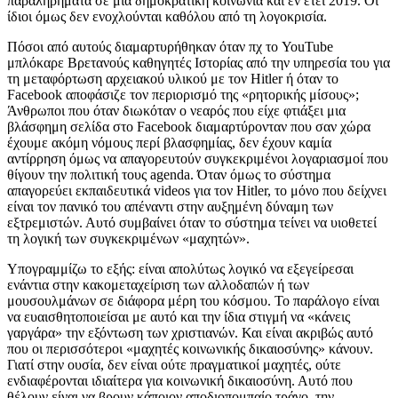
παραληρήματα σε μια δημοκρατική κοινωνία και εν έτει 2019. Οι
ίδιοι όμως δεν ενοχλούνται καθόλου από τη λογοκρισία.
Πόσοι από αυτούς διαμαρτυρήθηκαν όταν πχ το YouTube
μπλόκαρε Βρετανούς καθηγητές Ιστορίας από την υπηρεσία του για
τη μεταφόρτωση αρχειακού υλικού με τον Hitler ή όταν το
Facebook αποφάσιζε τον περιορισμό της «ρητορικής μίσους»;
Άνθρωποι που όταν διωκόταν ο νεαρός που είχε φτιάξει μια
βλάσφημη σελίδα στο Facebook διαμαρτύρονταν που σαν χώρα
έχουμε ακόμη νόμους περί βλασφημίας, δεν έχουν καμία
αντίρρηση όμως να απαγορευτούν συγκεκριμένοι λογαριασμοί που
θίγουν την πολιτική τους agenda. Όταν όμως το σύστημα
απαγορεύει εκπαιδευτικά videos για τον Hitler, το μόνο που δείχνει
είναι τον πανικό του απέναντι στην αυξημένη δύναμη των
εξτρεμιστών. Αυτό συμβαίνει όταν το σύστημα τείνει να υιοθετεί
τη λογική των συγκεκριμένων «μαχητών».
Υπογραμμίζω το εξής: είναι απολύτως λογικό να εξεγείρεσαι
ενάντια στην κακομεταχείριση των αλλοδαπών ή των
μουσουλμάνων σε διάφορα μέρη του κόσμου. Το παράλογο είναι
να ευαισθητοποιείσαι με αυτό και την ίδια στιγμή να «κάνεις
γαργάρα» την εξόντωση των χριστιανών. Και είναι ακριβώς αυτό
που οι περισσότεροι «μαχητές κοινωνικής δικαιοσύνης» κάνουν.
Γιατί στην ουσία, δεν είναι ούτε πραγματικοί μαχητές, ούτε
ενδιαφέρονται ιδιαίτερα για κοινωνική δικαιοσύνη. Αυτό που
θέλουν είναι να βρουν κάποιον αποδιοπομπαίο τράγο, την