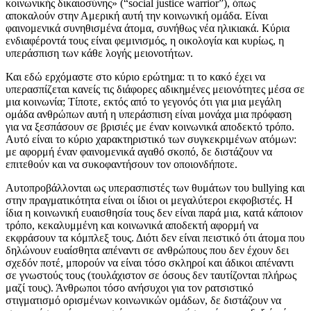
κοινωνικής δικαιοσύνης» (“social justice warrior”), όπως
αποκαλούν στην Αμερική αυτή την κοινωνική ομάδα. Είναι
φαινομενικά συνηθισμένα άτομα, συνήθως νέα ηλικιακά. Κύρια
ενδιαφέροντά τους είναι φεμινισμός, η οικολογία και κυρίως, η
υπεράσπιση των κάθε λογής μειονοτήτων.
Και εδώ ερχόμαστε στο κύριο ερώτημα: τι το κακό έχει να
υπερασπίζεται κανείς τις διάφορες αδικημένες μειονότητες μέσα σε
μια κοινωνία; Τίποτε, εκτός από το γεγονός ότι για μια μεγάλη
ομάδα ανθρώπων αυτή η υπεράσπιση είναι μονάχα μια πρόφαση
για να ξεσπάσουν σε βρισιές με έναν κοινωνικά αποδεκτό τρόπο.
Αυτό είναι το κύριο χαρακτηριστικό των συγκεκριμένων ατόμων:
με αφορμή έναν φαινομενικά αγαθό σκοπό, δε διστάζουν να
επιτεθούν και να συκοφαντήσουν τον οποιονδήποτε.
Αυτοπροβάλλονται ως υπερασπιστές των θυμάτων του bullying και
στην πραγματικότητα είναι οι ίδιοι οι μεγαλύτεροι εκφοβιστές. Η
ίδια η κοινωνική ευαισθησία τους δεν είναι παρά μια, κατά κάποιον
τρόπο, κεκαλυμμένη και κοινωνικά αποδεκτή αφορμή να
εκφράσουν τα κόμπλεξ τους. Διότι δεν είναι πειστικό ότι άτομα που
δηλώνουν ευαίσθητα απέναντι σε ανθρώπους που δεν έχουν δει
σχεδόν ποτέ, μπορούν να είναι τόσο σκληροί και άδικοι απέναντι
σε γνωστούς τους (τουλάχιστον σε όσους δεν ταυτίζονται πλήρως
μαζί τους). Άνθρωποι τόσο ανήσυχοι για τον ρατσιστικό
στιγματισμό ορισμένων κοινωνικών ομάδων, δε διστάζουν να