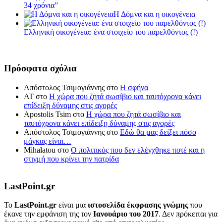
34 χρόνια”
Η Δόμνα και η οικογένεια
Ελληνική οικογένεια: ένα στοιχείο του παρελθόντος (!)
Πρόσφατα σχόλια
Απόστολος Τσιμογιάννης
στο
Η σφήνα
ΑΤ
στο
Η χώρα που ζητά σωσίβιο και ταυτόχρονα κάνει
επίδειξη δύναμης στις αγορές
Apostolis Tsim
στο
Η χώρα που ζητά σωσίβιο και
ταυτόχρονα κάνει επίδειξη δύναμης στις αγορές
Απόστολος Τσιμογιάννης
στο
Εδώ θα μας δείξει πόσο
μάγκας είναι…
Mihalatou
στο
Ο πολιτικός που δεν ελέγχθηκε ποτέ και η
στιγμή που κρίνει την πατρίδα
LastPoint.gr
To
LastPoint.gr
είναι μια
ιστοσελίδα έκφρασης γνώμης
που
έκανε την εμφάνιση της τον
Ιανουάριο του 2017
. Δεν πρόκειται για