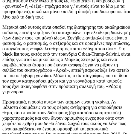
στιγματίσουν έναν γνωστό τους ως «φασίστα» ή «ακροδεξιό» ή
«χουντικό» ή «δεξιό» (πράγμα που γι’ αυτούς είναι το ίδιο με τα
προηγούμενα), απλά και μόνο επειδή η άποψή του διαφοροποιείται
λίγο από τη δική τους.
Μερικοί από αυτούς είναι οπαδοί της διατήρησης του ακαδημαϊκού
ασύλου, επειδή νομίζουν ότι κατοχυρώνει την ελεύθερη διακίνηση
(των δικών τους και μόνο) ιδεών. Συνήθεις αντίπαλοί τους είναι ο
φασισμός, ο ρατσισμός, ο σεξισμός και σε ορισμένες περιπτώσεις,
ο παγκόσμιος νεοφιλελευθερισμός και το «δόγμα του σοκ». Στη
black list τους, εκτός από την τριανδρία Orban-Trump-Salvini, είναι
επίσης γνωστοί κωμικοί όπως ο Μάρκος Σεφερλής και είναι
ακριβώς τέτοια άτομα που έκαναν αναφορές για να ρίξουν τη
σελίδα του σκιτσογράφου «Αρκά», επειδή παρουσίαζε ένα αστείο
με μια υπέρβαρη γυναίκα. Μάλιστα, ο σκιτσογράφος, που οι ίδιοι
τον έχουν κατηγορήσει μέχρι και για νεοναζισμό κατά καιρούς,
τους έχει σκιαγραφήσει στην πρόσφατη συλλογή του, «Ρόζα η
γκρινιάρα».
Πραγματικά, η ουσία αυτών των ατόμων είναι η γκρίνια. Αν
μάλιστα δοκιμάσεις να τους φέρεις αντίρρηση για οποιοδήποτε
θέμα, σου προσάπτουν διάφορους (όχι και τόσο κοσμητικούς)
χαρακτηρισμούς και σου δίνουν ορισμένες ευχές που ούτε στον
χειρότερο εχθρό μου δε θα έδινα. Συχνά τους ακούς να λένε πως
είναι απαράδεκτο να έχουμε ομοφοβικά και ρατσιστικά