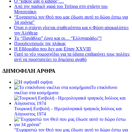
Ο “κακός μας ο καιρός”…
Από την παιδική χαρά του Τσίπρα στη στάχτη του
Μητσοτάκη
“Ευχαριστώ τον Θεό που μας έδωσε αυτό το δώρο έστω για
34 χρόνια”
Όταν η στάχτη γίνεται σταθερότητα και η Φύση αποκαλύπτει
την Αλήθεια
Το “Πανάθλιο” έργο και οι… “Ελληναράδες”!
Προοδευτισμός της πλάκας
Η Εβδομάδα που δεν μας Είπαν XXVIII
Γιατί το νέο νομοσχέδιο για τα ύδατα επιβαρύνει τους πολίτες
αντί να προστατεύει το δημόσιο αγαθό
ΔΗΜΟΦΙΛΗ ΑΡΘΡΑ
Η σφήνα
Το επικίνδυνο
νικέλιο στα κοσμήματα
Τουρκική Εισβολή – Ημερολογιακά τραγικός Ιούλιος και
Αύγουστος 1974
“Ευχαριστώ τον Θεό που μας έδωσε αυτό το δώρο έστω για