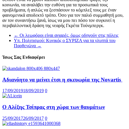
κοινωνία, να αναλάβει την ευθύνη για τα προσωπικά τους
προβλήματα, ή απλώς να ξεσπάσουν το κόμπλεξ τους με έναν
φαινομενικά αποδεκτό τρόπο. Όσο για τον παλιό συμμαθητή μου,
αν τον συναντήσω ξανά, ίσως να μου πει πόσο τον συγκινεί η
περιβαλλοντική δράση της νεαρής Γκρέτα Τούνμπεργκ.
←
Οι λεωφόροι είναι ανιαρές, όμως οδηγούν στις πόλεις
Υπ. Πολιτισμού: Κυνικός ο ΣΥΡΙΖΑ για τα γλυπτά του
Παρθενώνα
→
Ίσως Σας Ενδιαφέρει
Αδιανόητο να μείνει έτσι η σκευωρία της Novartis
17/09/2019
18/09/2019
0
Ο Αλέξης Τσίπρας στη χώρα των θαυμάτων
25/09/2017
26/09/2017
0