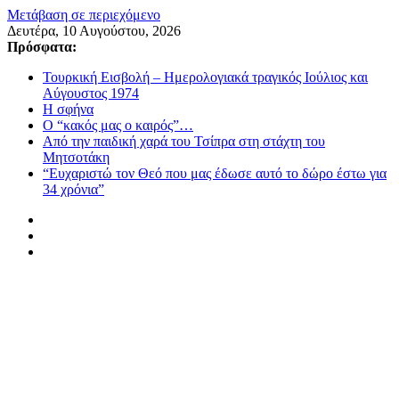
Μετάβαση σε περιεχόμενο
Δευτέρα, 10 Αυγούστου, 2026
Πρόσφατα:
Τουρκική Εισβολή – Ημερολογιακά τραγικός Ιούλιος και
Αύγουστος 1974
Η σφήνα
Ο “κακός μας ο καιρός”…
Από την παιδική χαρά του Τσίπρα στη στάχτη του
Μητσοτάκη
“Ευχαριστώ τον Θεό που μας έδωσε αυτό το δώρο έστω για
34 χρόνια”