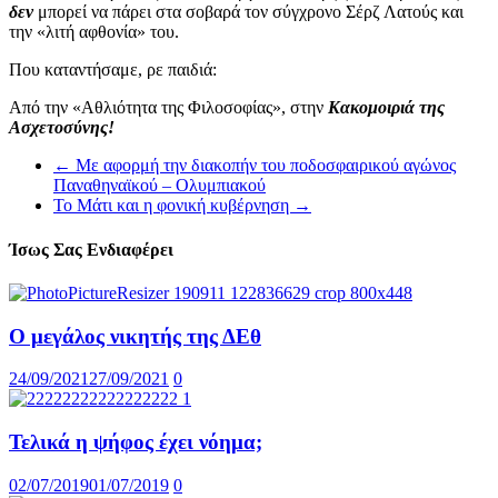
δεν
μπορεί να πάρει στα σοβαρά τον σύγχρονο Σέρζ Λατούς και
την «λιτή αφθονία» του.
Που καταντήσαμε, ρε παιδιά:
Από την «Αθλιότητα της Φιλοσοφίας», στην
Κακομοιριά της
Ασχετοσύνης!
←
Με αφορμή την διακοπήν του ποδοσφαιρικού αγώνος
Παναθηναϊκού – Ολυμπιακού
Το Μάτι και η φονική κυβέρνηση
→
Ίσως Σας Ενδιαφέρει
Ο μεγάλος νικητής της ΔΕθ
24/09/2021
27/09/2021
0
Τελικά η ψήφος έχει νόημα;
02/07/2019
01/07/2019
0