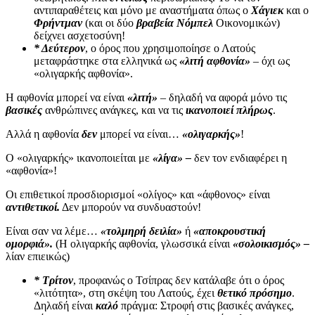
αντιπαραθέτεις και μόνο με αναστήματα όπως ο
Χάγιεκ
και ο
Φρήντμαν
(και οι δύο
βραβεία Νόμπελ
Οικονομικών)
δείχνει ασχετοσύνη!
* Δεύτερον
, ο όρος που χρησιμοποίησε ο Λατούς
μεταφράστηκε στα ελληνικά ως
«λιτή αφθονία»
– όχι ως
«ολιγαρκής αφθονία».
Η αφθονία μπορεί να είναι
«λιτή»
– δηλαδή να αφορά μόνο τις
βασικές
ανθρώπινες ανάγκες, και να τις
ικανοποιεί πλήρως
.
Αλλά η αφθονία
δεν
μπορεί να είναι…
«ολιγαρκής»
!
Ο «ολιγαρκής» ικανοποιείται με
«λίγα» –
δεν τον ενδιαφέρει η
«αφθονία»!
Οι επιθετικοί προσδιορισμοί «ολίγος» και «άφθονος» είναι
αντιθετικοί.
Δεν μπορούν να συνδυαστούν!
Είναι σαν να λέμε…
«τολμηρή δειλία»
ή
«αποκρουστική
ομορφιά».
(Η ολιγαρκής αφθονία, γλωσσικά είναι
«σολοικισμός» –
λίαν επιεικώς)
* Τρίτον
, προφανώς ο Τσίπρας δεν κατάλαβε ότι ο όρος
«λιτότητα», στη σκέψη του Λατούς, έχει
θετικό πρόσημο
.
Δηλαδή είναι
καλό
πράγμα: Στροφή στις βασικές ανάγκες,