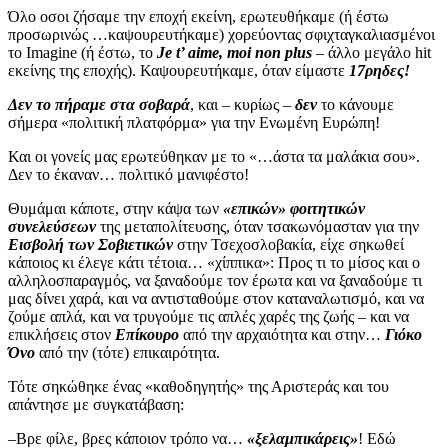
Όλο οσοι ζήσαμε την εποχή εκείνη, ερωτευθήκαμε (ή έστω
προσωρινώς …καψουρευτήκαμε) χορεύοντας σφιχταγκαλιασμένοι
το Imagine (ή έστω, το
Je
t’ aime, moi
non
plus
– άλλο μεγάλο hit
εκείνης της εποχής). Καψουρευτήκαμε, όταν είμαστε
17ρηδες!
Δεν το πήραμε στα σοβαρά
, και – κυρίως –
δεν
το κάνουμε
σήμερα «πολιτική πλατφόρμα» για την Ενωμένη Ευρώπη!
Και οι γονείς μας ερωτεύθηκαν με το «…άστα τα μαλάκια σου».
Δεν το έκαναν… πολιτικό μανιφέστο!
Θυμάμαι κάποτε, στην κάψα των
«επικών» φοιτητικών
συνελεύσεων
της μεταπολίτευσης, όταν τσακωνόμασταν για την
Εισβολή των Σοβιετικών
στην Τσεχοσλοβακία, είχε σηκωθεί
κάποιος κι έλεγε κάτι τέτοια… «χίππικα»: Προς τι το μίσος και ο
αλληλοσπαραγμός, να ξαναδούμε τον έρωτα και να ξαναδούμε τι
μας δίνει χαρά, και να αντισταθούμε στον καταναλωτισμό, και να
ζούμε απλά, και να τρυγούμε τις απλές χαρές της ζωής – και να
επικλήσεις στον
Επίκουρο
από την αρχαιότητα και στην…
Γιόκο
Όνο
από την (τότε) επικαιρότητα.
Τότε σηκώθηκε ένας «καθοδηγητής» της Αριστεράς και του
απάντησε με συγκατάβαση:
–Βρε φίλε, βρες κάποιον τρόπο να…
«ξελαμπικάρεις»
! Εδώ