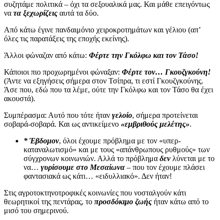
συζητάμε πολιτικά – όχι τα σεξουαλικά μας. Και μάθε επειγόντως
να
τα ξεχωρίζεις
αυτά τα δύο.
Από κάτω έγινε πανδαιμόνιο χειροκροτημάτων και γέλιου (απ’
όλες τις παρατάξεις της εποχής εκείνης).
Άλλοι φώναζαν από κάτω:
Φέρτε την Γκόλφω και τον Τάσο!
Κάποιοι πιο προχωρημένοι φώναξαν:
Φέρτε τον… Γκουζγκούνη!
(Άντε να εξηγήσεις σήμερα στον Τσίπρα, τι εστί Γκουζγκούνης.
Άσε που, εδώ που τα λέμε, ούτε την Γκόλφω και τον Τάσο θα έχει
ακουστά).
Συμπέρασμα: Αυτό που τότε ήταν
γελοίο
, σήμερα προτείνεται
σοβαρά-σοβαρά. Και ως αντικείμενο
«εμβριθούς μελέτης»
.
* Έβδομον
, όλοι έχουμε πρόβλημα με τον «υπερ-
καταναλωτισμό» και με τους «απάνθρωπους ρυθμούς» των
σύγχρονων κοινωνιών. Αλλά το πρόβλημα
δεν
λύνεται με το
να…
γυρίσουμε στο Μεσαίωνα
– που τον έχουμε πλάσει
φαντασιακά ως κάτι… «ειδυλλιακό». Δεν ήταν!
Στις αγροτοκτηνοτροφικές κοινωνίες που νοσταλγούν κάτι
θεωρητικοί της πεντάρας, το
προσδόκιμο ζωής
ήταν κάτω από το
μισό του σημερινού.