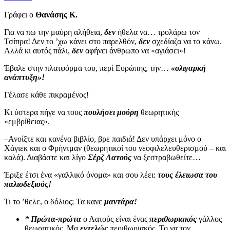
Γράφει ο
Θανάσης Κ.
Για να πω την μαύρη αλήθεια,
δεν
ήθελα να… τρολάρω τον
Τσίπρα! Δεν το ’χω κάνει στο παρελθόν,
δεν
σχεδίαζα να το κάνω.
Αλλά κι αυτός πάλι,
δεν
αφήνει άνθρωπο να «αγιάσει»!
Έβαλε στην πλατφόρμα του, περί Ευρώπης, την…
«ολιγαρκή
ανάπτυξη»!
Γέλασε κάθε πικραμένος!
Κι ύστερα πήγε να τους
πουλήσει μούρη
θεωρητικής
«εμβρίθειας».
–Ανοίξτε και κανένα βιβλίο, βρε παιδιά! Δεν υπάρχει μόνο ο
Χάγιεκ και ο Φρήντμαν (θεωρητικοί του νεοφιλελευθερισμού – και
καλά). Διαβάστε και λίγο
Σέρζ Λατούς
να ξεστραβωθείτε…
Έριξε έτσι ένα «γαλλικό όνομα» και σου λέει:
τους έλειωσα του
παλιοδεξιούς!
Τι το ’θελε, ο δόλιος; Τα κανε
μαντάρα!
* Πρώτα-πρώτα
ο Λατούς είναι ένας
περιθωριακός
γάλλος
θεωρητικός. Μα
εντελώς
περιθωριακός. Το να τον