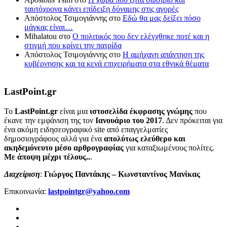
ταυτόχρονα κάνει επίδειξη δύναμης στις αγορές
Απόστολος Τσιμογιάννης
στο
Εδώ θα μας δείξει πόσο
μάγκας είναι…
Mihalatou
στο
Ο πολιτικός που δεν ελέγχθηκε ποτέ και η
στιγμή που κρίνει την πατρίδα
Απόστολος Τσιμογιάννης
στο
Η αμήχανη απάντηση της
κυβέρνησης και τα κενά επιχειρήματα στα εθνικά θέματα
LastPoint.gr
To
LastPoint.gr
είναι μια
ιστοσελίδα έκφρασης γνώμης
που
έκανε την εμφάνιση της τον
Ιανουάριο του 2017
. Δεν πρόκειται για
ένα ακόμη ειδησεογραφικό site από επαγγελματίες
δημοσιογράφους αλλά για ένα
απολύτως ελεύθερο και
ακηδεμόνευτο μέσο αρθρογραφίας
για καταξιωμένους πολίτες.
Με άποψη μέχρι τέλους..
.
Διαχείριση
:
Γιώργος Παντάκης – Κωνσταντίνος Μανίκας
Επικοινωνία:
lastpointgr@yahoo.com