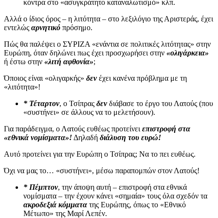
κόντρα στο «ασυγκράτητο καταναλωτισμό» κλπ.
Αλλά ο ίδιος όρος – η λιτότητα – στο λεξιλόγιο της Αριστεράς, έχει
εντελώς
αρνητικό
πρόσημο.
Πώς θα παλέψει ο ΣΥΡΙΖΑ «ενάντια σε πολιτικές λιτότητας» στην
Ευρώπη, όταν δηλώνει πως έχει προσχωρήσει στην
«ολιγάρκεια»
ή έστω στην
«λιτή αφθονία»
;
Όποιος είναι «ολιγαρκής»
δεν
έχει κανένα πρόβλημα με τη
«λιτότητα»!
* Τέταρτον
, ο Τσίπρας
δεν
διάβασε το έργο του Λατούς (που
«συστήνει» σε άλλους να το μελετήσουν).
Για παράδειγμα, ο Λατούς ευθέως προτείνει
επιστροφή στα
«εθνικά νομίσματα»!
Δηλαδή
διάλυση του ευρώ!
Αυτό προτείνει για την Ευρώπη ο Τσίπρας; Να το πει ευθέως.
Όχι να μας το… «συστήνει», μέσω παραπομπών στον Λατούς!
* Πέμπτον
, την άποψη αυτή – επιστροφή στα εθνικά
νομίσματα – την έχουν κάνει «σημαία» τους όλα σχεδόν τα
ακροδεξιά κόμματα
της Ευρώπης, όπως το «Εθνικό
Μέτωπο» της Μαρί Λεπέν.