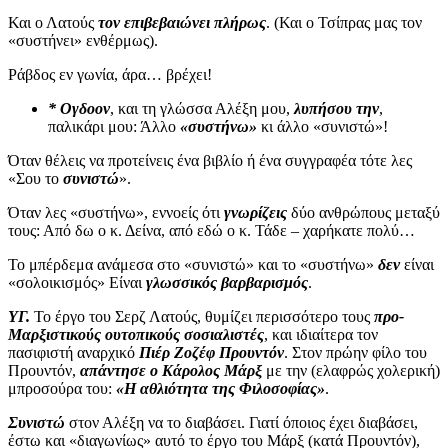
Και ο Λατούς
τον επιβεβαιώνει πλήρως
. (Και ο Τσίπρας μας τον
«συστήνει» ενθέρμως).
Ράβδος εν γωνία, άρα… βρέχει!
* Ογδοον
, και τη γλώσσα Αλέξη μου,
λυπήσου την
,
παλικάρι μου: Άλλο
«συστήνω»
κι άλλο «συνιστώ»!
Όταν θέλεις να προτείνεις ένα βιβλίο ή ένα συγγραφέα τότε λες
«Σου το
συνιστώ
».
Όταν λες «συστήνω», εννοείς ότι
γνωρίζεις
δύο ανθρώπους μεταξύ
τους: Από δω ο κ. Δείνα, από εδώ ο κ. Τάδε – χαρήκατε πολύ…
Το μπέρδεμα ανάμεσα στο «συνιστώ» και το «συστήνω»
δεν
είναι
«σολοικισμός» Είναι
γλωσσικός βαρβαρισμός
.
ΥΓ.
Το έργο του Σερζ Λατούς, θυμίζει περισσότερο τους
προ-
Μαρξιστικούς ουτοπικούς σοσιαλιστές
, και ιδιαίτερα τον
πασιφιστή αναρχικό
Πιέρ Ζοζέφ
Προυντόν
. Στον πρώην φίλο του
Προυντόν,
απάντησε ο Κάρολος Μάρξ
με την (ελαφρώς χολερική)
μπροσούρα του:
«Η αθλιότητα της Φιλοσοφίας»
.
Συνιστώ
στον Αλέξη να το διαβάσει. Γιατί όποιος έχει διαβάσει,
έστω και «διαγωνίως» αυτό το έργο του Μάρξ (κατά Προυντόν),