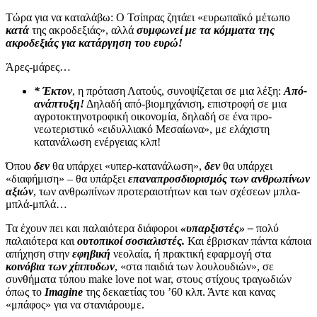
Τώρα για να καταλάβω: Ο Τσίπρας ζητάει «ευρωπαϊκό μέτωπο
κατά
της ακροδεξιάς», αλλά
συμφωνεί με τα κόμματα της
ακροδεξιάς για κατάργηση του ευρώ!
Άρες-μάρες…
* Έκτον
, η πρόταση Λατούς, συνοψίζεται σε μια λέξη:
Από-
ανάπτυξη!
Δηλαδή από-βιομηχάνιση, επιστροφή σε μια
αγροτοκτηνοτροφική οικονομία, δηλαδή σε ένα προ-
νεωτεριστικό «ειδυλλιακό Μεσαίωνα», με ελάχιστη
κατανάλωση ενέργειας κλπ!
Όπου
δεν
θα υπάρχει «υπερ-κατανάλωση»,
δεν
θα υπάρχει
«διαφήμιση» – θα υπάρξει
επαναπροσδιορισμός των ανθρωπίνων
αξιών
, των ανθρωπίνων προτεραιοτήτων και των σχέσεων μπλα-
μπλά-μπλά…
Τα έχουν πει και παλαιότερα διάφοροι
«υπαρξιστές» –
πολύ
παλαιότερα και
ουτοπικοί σοσιαλιστές.
Και έβρισκαν πάντα κάποια
απήχηση στην
εφηβική
νεολαία, ή πρακτική εφαρμογή στα
κοινόβια των χίππυδων
, «στα παιδιά των λουλουδιών», σε
συνθήματα τύπου make love not war, στους στίχους τραγωδιών
όπως το
Imagine
της δεκαετίας του ’60 κλπ. Άντε και κανας
«μπάφος» για να στανιάρουμε.