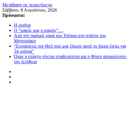
Μετάβαση σε περιεχόμενο
Σάββατο, 8 Αυγούστου, 2026
Πρόσφατα:
Η σφήνα
Ο “κακός μας ο καιρός”…
Από την παιδική χαρά του Τσίπρα στη στάχτη του
Μητσοτάκη
“Ευχαριστώ τον Θεό που μας έδωσε αυτό το δώρο έστω για
34 χρόνια”
Όταν η στάχτη γίνεται σταθερότητα και η Φύση αποκαλύπτει
την Αλήθεια