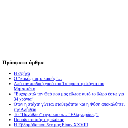
Πρόσφατα άρθρα
Η σφήνα
Ο “κακός μας ο καιρός”…
Από την παιδική χαρά του Τσίπρα στη στάχτη του
Μητσοτάκη
“Ευχαριστώ τον Θεό που μας έδωσε αυτό το δώρο έστω για
34 χρόνια”
Όταν η στάχτη γίνεται σταθερότητα και η Φύση αποκαλύπτει
την Αλήθεια
Το “Πανάθλιο” έργο και οι… “Ελληναράδες”!
Προοδευτισμός της πλάκας
Η Εβδομάδα που δεν μας Είπαν XXVIII