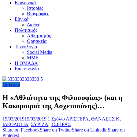
Κοινωνικά
Ιστορίες
Βιογραφίες
Εθνικά
Διεθνή
Πολιτισμός
Αθλητισμός
Θρησκεία
Τεχνολογία
Social Media
ΜΜΕ
Η ΟΜΑΔΑ
Επικοινωνία
Πολιτική
Η «Αθλιότητα της Φιλοσοφίας» (και η
Κακομοιριά της Ασχετοσύνης)…
19/03/2019
19/03/2019
1 Σχόλιο
ΑΡΙΣΤΕΡΑ
,
ΘΑΝΑΣΗΣ Κ
,
ΙΔΕΟΛΟΓΙΑ
,
ΣΥΡΙΖΑ
,
ΤΣΙΠΡΑΣ
Share on Facebook
Share on Twitter
Share on Linkedin
Share on
Pinterest