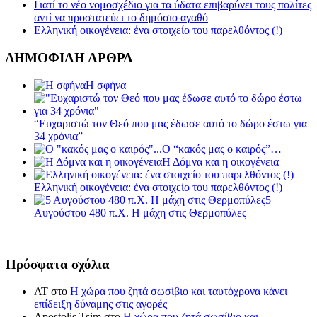
Γιατί το νέο νομοσχέδιο για τα ύδατα επιβαρύνει τους πολίτες
αντί να προστατεύει το δημόσιο αγαθό
Ελληνική οικογένεια: ένα στοιχείο του παρελθόντος (!)
ΔΗΜΟΦΙΛΗ ΑΡΘΡΑ
Η σφήνα
“Ευχαριστώ τον Θεό που μας έδωσε αυτό το δώρο έστω για
34 χρόνια”
Ο “κακός μας ο καιρός”…
Η Δόμνα και η οικογένεια
Ελληνική οικογένεια: ένα στοιχείο του παρελθόντος (!)
5
Αυγούστου 480 π.Χ. Η μάχη στις Θερμοπύλες
Πρόσφατα σχόλια
ΑΤ
στο
Η χώρα που ζητά σωσίβιο και ταυτόχρονα κάνει
επίδειξη δύναμης στις αγορές
Apostolis Tsim
στο
Η χώρα που ζητά σωσίβιο και