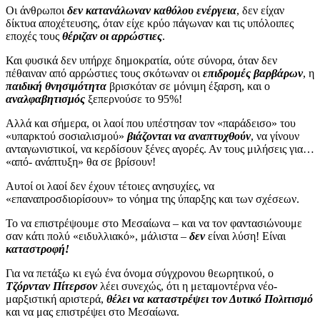
Οι άνθρωποι
δεν κατανάλωναν καθόλου ενέργεια
, δεν είχαν
δίκτυα αποχέτευσης, όταν είχε κρύο πάγωναν και τις υπόλοιπες
εποχές τους
θέριζαν οι αρρώστιες
.
Και φυσικά δεν υπήρχε δημοκρατία, ούτε σύνορα, όταν δεν
πέθαιναν από αρρώστιες τους σκότωναν οι
επιδρομές βαρβάρων
, η
παιδική θνησιμότητα
βρισκόταν σε μόνιμη έξαρση, και ο
αναλφαβητισμός
ξεπερνούσε το 95%!
Αλλά και σήμερα, οι λαοί που υπέστησαν τον «παράδεισο» του
«υπαρκτού σοσιαλισμού»
βιάζονται να αναπτυχθούν
, να γίνουν
ανταγωνιστικοί, να κερδίσουν ξένες αγορές. Αν τους μιλήσεις για…
«από- ανάπτυξη» θα σε βρίσουν!
Αυτοί οι λαοί δεν έχουν τέτοιες ανησυχίες, να
«επαναπροσδιορίσουν» το νόημα της ύπαρξης και των σχέσεων.
Το να επιστρέψουμε στο Μεσαίωνα – και να τον φαντασιώνουμε
σαν κάτι πολύ «ειδυλλιακό», μάλιστα –
δεν
είναι λύση! Είναι
καταστροφή!
Για να πετάξω κι εγώ ένα όνομα σύγχρονου θεωρητικού, ο
Τζόρνταν Πίτερσον
λέει συνεχώς, ότι η μεταμοντέρνα νέο-
μαρξιστική αριστερά,
θέλει να καταστρέψει τον Δυτικό Πολιτισμό
και να μας επιστρέψει στο Μεσαίωνα.