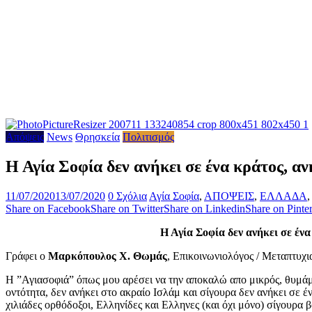
Απόψεις
News
Θρησκεία
Πολιτισμός
Η Αγία Σοφία δεν ανήκει σε ένα κράτος, αν
11/07/2020
13/07/2020
0 Σχόλια
Αγία Σοφία
,
ΑΠΟΨΕΙΣ
,
ΕΛΛΑΔΑ
Share on Facebook
Share on Twitter
Share on Linkedin
Share on Pinter
Η Αγία Σοφία δεν ανήκει σε ένα
Γράφει ο
Μαρκόπουλος Χ. Θωμάς
, Επικοινωνιολόγος / Μεταπτυχ
Η ”Αγιασοφιά” όπως μου αρέσει να την αποκαλώ απο μικρός, θυμάμαι
οντότητα, δεν ανήκει στο ακραίο Ισλάμ και σίγουρα δεν ανήκει σε έ
χιλιάδες ορθόδοξοι, Ελληνίδες και Ελληνες (και όχι μόνο) σίγουρα