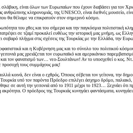
ίναι σλάβικη, είναι όλων των Ευρωπαίων που έχουν διαβάσει για τον 
ας ανθρώπινης κληρονομιάς, της UNESCO, είναι διεθνές μουσείο, είν
ές που θα θέλαμε να επικρατούν στον σημερινό κόσμο.
ρωπότητα του χθες και του σήμερα και την παγκόσμια πολιτιστική κλη
ετατρέψει σε τζαμί προκαλεί ευθέως την ιστορική μας μνήμη, ως Ελλ
ρει σοβαρό πλήγμα στις σχέσεις της Τουρκίας με την Ελλάδα, την Ευρ
αποφασιστικά και η Κυβέρνηση μας και το σύνολο του πολιτικού κόσμου
ειτονιά μας χρειάζεται τον ευρωπαϊκό και αμερικάνικο παρεμβατισμό,
αι τον φανατισμό των… νεο-Σουλτάνων! Αν το υποσχεθεί ο κος. Ντ. Τρα
με προσοχή τους συμμάχους μας!
λλά κοινά, δεν είναι ο εχθρός. Όποιος σέβεται τον γείτονα, την δημο
Η Τουρκία υπό τον παρόντα Πρόεδρο επιλέγει άσχημο δρόμο, παλιακό, μ
χύθηκε σε αυτή την γειτονιά από το 1911 μέχρι το 1923… Ξεχνάει ότι
η ακρότητα. Ο πρόεδρος της Τουρκιάς κυνηγάει φαντάσματα, κυνηγάει ν