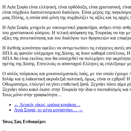
Η Αγία Σοφία είναι ελληνική, είναι ορθόδοξη, είναι χριστιανική, ε
είναι σύμβολο διαπολιτισμικού διαλόγου. Είναι μέρος της παγκόσμι
μιας Πόλης, η οποία από μόνη της συμβολίζει τις αξίες και τις αρχ
Η Αγία Σοφία, μνημείο με οικουμενικό χαρακτήρα, ανήκει στην ανθ
του χριστιανικού κόσμου. Η τελική απόφαση της Τουρκίας να την μ
αξίες της ανεκτικότητας και του διαλόγου των θρησκειών και επιφέ
Η διεθνής κοινότητα οφείλει να αντιμετωπίσει τις ενέργειες αυτές 
ΗΠΑ ας φανούν υπέρμαχοι της Δύσης, ας δουν καθαρά επιτέλους. Η γ
ΗΠΑ θα είναι εκείνος που θα υποσχεθεί να πολεμήσει την ακρότητα κ
ηγέτης της Δύσης. Επιτελούς οι απανταχού Ελληνες ας επιλέξουμε 
Ο απλός τούρκικος και μουσουλμανικός λαός, με τον οποίο έχουμε πο
Ισλάμ και η λαϊκιστική ακροδεξιά πολιτική, όμως, είναι οι εχθροί! 
Οθωμανισμο, επιλεγεί να γίνει επιθετική ξανά. Ξεχνάει πόσο αίμα 
Ξεχνάει πόσο κακό έκανε στην Τουρκία την ίδια ο σκοταδισμός και 
Ίσως μόνο στην γραφικότητα…
←
Λευκός οίκος, μαύρα κοράκια…
Αγιά Σοφιά, το μέγα μοναστήρι…
→
Ίσως Σας Ενδιαφέρει