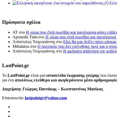
Ελλη
Πρόσφατα σχόλια
ΑΤ
στο
Η χώρα που ζητά σωσίβιο και ταυτόχρονα κάνει επίδει
Apostolis Tsim
στο
Η χώρα που ζητά σωσίβιο και ταυτόχρονα κ
Απόστολος Τσιμογιάννης
στο
Εδώ θα μας δείξει πόσο μάγκας
Mihalatou
στο
Ο πολιτικός που δεν ελέγχθηκε ποτέ και η στιγ
Απόστολος Τσιμογιάννης
στο
Η αμήχανη απάντηση της κυβέρν
LastPoint.gr
To
LastPoint.gr
είναι μια
ιστοσελίδα έκφρασης γνώμης
που έκανε
για ένα
απολύτως ελεύθερο και ακηδεμόνευτο μέσο αρθρογραφί
Διαχείριση
:
Γιώργος Παντάκης – Κωνσταντίνος Μανίκας
Επικοινωνία:
lastpointgr@yahoo.com