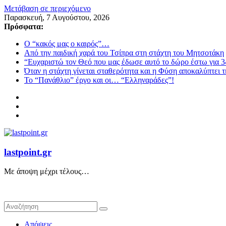
Μετάβαση σε περιεχόμενο
Παρασκευή, 7 Αυγούστου, 2026
Πρόσφατα:
Ο “κακός μας ο καιρός”…
Από την παιδική χαρά του Τσίπρα στη στάχτη του Μητσοτάκη
“Ευχαριστώ τον Θεό που μας έδωσε αυτό το δώρο έστω για 3
Όταν η στάχτη γίνεται σταθερότητα και η Φύση αποκαλύπτει 
Το “Πανάθλιο” έργο και οι… “Ελληναράδες”!
lastpoint.gr
Με άποψη μέχρι τέλους…
Απόψεις