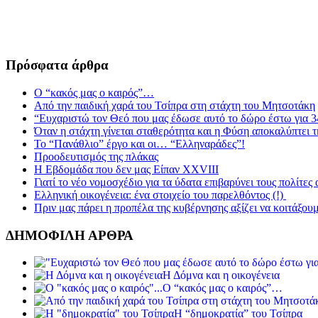
Πρόσφατα άρθρα
Ο “κακός μας ο καιρός”…
Από την παιδική χαρά του Τσίπρα στη στάχτη του Μητσοτάκη
“Ευχαριστώ τον Θεό που μας έδωσε αυτό το δώρο έστω για 3
Όταν η στάχτη γίνεται σταθερότητα και η Φύση αποκαλύπτει 
Το “Πανάθλιο” έργο και οι… “Ελληναράδες”!
Προοδευτισμός της πλάκας
Η Εβδομάδα που δεν μας Είπαν XXVIII
Γιατί το νέο νομοσχέδιο για τα ύδατα επιβαρύνει τους πολίτες
Ελληνική οικογένεια: ένα στοιχείο του παρελθόντος (!)
Πριν μας πάρει η προπέλα της κυβέρνησης αξίζει να κοιτάξου
ΔΗΜΟΦΙΛΗ ΑΡΘΡΑ
Η Δόμνα και η οικογένεια
Ο “κακός μας ο καιρός”…
Η “δημοκρατία” του Τσίπρα