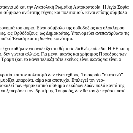
Χριστιανισμό και την Ανατολική Ρωμαϊκή Αυτοκρατορία. Η Αγία Σοφία
αι σύμβολο ανώτατης τέχνης και πολιτισμού. Είναι επίσης σύμβολο
ρονομιά του αύριο. Είναι σύμβολο της ορθοδοξίας και ολόκληρου
ηνες, ως Ορθόδοξους, ως Δημοκράτες. Υπονομεύει ανεπανόρθωτα τις
ωπαϊκή Ένωση και τη διεθνή κοινότητα.
 έχει καθήκον να αναδείξει το θέμα σε διεθνές επίπεδο. Η ΕΕ και η
 δεν γίνεται αλλιώς. Για μένα, ικανός και χρήσιμος Πρόεδρος των
μπ (και το κάνει τελικά) τότε εκείνος είναι ικανός να είναι ο
κρατία και τον πολιτισμό δεν είναι εχθρός. Το ακραίο ”σκοτεινό”
υρίζει μπαρούτι, αίμα και αποτυχία. Επιλεγεί τον νεο-
 προκαλεί των θρησκευτικό αίσθημα δεκάδων λαών πολύ κοντά της.
α ξεπεράσει τον ιδρυτή της Τουρκιάς, δεν θα τον ξεπεράσει ποτέ.