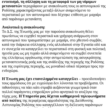
εντοπισμό, τη σύλληψη και τη μεταφορά των μη νόμιμων
μεταναστών
περιγράφουν με ανακοίνωση τους οι αστυνομικού της
Ροδόπης χαρακτηρίζοντας μεταξύ άλλων αναμενόμενο το
περιστατικό με τον αστυνομικό που δέχτηκε επίθεση με μαχαίρι
από παράνομο μετανάστη
Αναλυτικά η ανακοίνωση:
Το Δ.Σ. της Ένωσής μας με την παρούσα ανακοίνωση θέλει
πρωτίστως να ευχηθεί περαστικά και γρήγορη ανάρρωση στον
αστυνομικό που τραυματίστηκε με μαχαίρι, στο χθεσινό συμβάν,
κατά την διάρκεια σύλληψης ενός αλλοδαπού στην Εγνατία οδό και
εν συνεχεία να καταγγείλει το περιστατικό στη φυσική και πολιτική
ηγεσία μας ως μη τυχαίο αλλά αναμενόμενο να συμβεί συνεπεία
της ελλείψεως οργάνωσης στην αντιμετώπιση της ασυγκράτητης
μεταναστευτικής ροής και της ανάδειξης της περιοχής της Ροδόπης
και της ευρύτερης περιοχής, ως μοναδικό οδικό πέρασμα προς την
ενδοχώρα.
Η Ένωση μας έχει επανειλημμένα καταγγείλει
– προειδοποιήσει
τους αρμόδιους ότι με ευχολόγια δεν λύνονται τα προβλήματα. Οι
πιθανότητες να πάει κάτι στραβά αυξάνονται γεωμετρικά όταν
πολλοί παράγοντες επηρεάζουν μόνο αρνητικά το ισοζύγιο της
τύχης μας.
Η Υπηρεσία μας δέχεται καθημερινά τηλεφωνήματα
από πολίτες
της περιφέρειας αρμοδιότητας της Διεύθυνσης
Αστυνομίας Ροδόπης που καταγγέλλουν τη διέλευση παράνομων