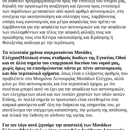
να διαθέσει προγραμματισμένα προς την επίτευξη του στόχου μας,
δηλαδή την οργανωμένη αναζήτηση και έρευνα προς εντοπισμό
των παράτυπων μεταναστών από ικανό αριθμό αστυνομικών, στη
συνέχεια την ακινητοποίηση και σύλληψη τους, λαμβάνοντας
υπόψη τους κανονισμούς και μέτρα ασφαλείας που πρέπει να
λαμβάνονται για την ασφάλεια των αστυνομικών και την ασφάλεια
των συλληφθέντων και τέλος την ασφαλή φύλαξη τους και
προώθησης τους στα Κέντρα ταυτοποίησης και Κράτησης ή
Φιλοξενίας ανάλογα με την περίπτωση.
Τα τελευταία χρόνια συγκροτούνται Μονάδες
Ελέγχου(Μπλόκα) στους σταθμούς διοδίων της Εγνατίας Οδού
και σε άλλα σημεία του επαρχιακού δικτύου του νομού μας,
χωρίς όμως να επανδρώνονται πάντα με πέντε αστυνομικούς
και δύο περιπολικά οχήματα
, όπως είναι ο ελάχιστος αριθμός που
προβλέπετε στο Μνημόνιο Λειτουργίας Μονάδων Ελέγχου, αλλά
μόνο με δύο αστυνομικούς και ένα περιπολικό όχημα, με ότι
συνέπεια μπορεί αυτό να έχει για την ασφάλεια των αστυνομικών,
των ελεγχόμενων αλλά και των λοιπών χρηστών των οδών αυτών.
Επίσης, σε πολλά σημεία το προσωπικό είναι εκτεθειμένο στα
καιρικά φαινόμενα καθ’ όλη την διάρκεια της υπηρεσίας του, με
αποτέλεσμα την υπέρμετρη καταπόνηση, την μείωση της απόδοσης
και τελικά την έκθεση σε κίνδυνο της υγείας του.
Για τον λόγο αυτό ζητούμε την αναστολή των Μονάδων