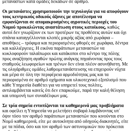
μεταναστών κατά ομάδες δεκάδων σε αριθμό.
Οι μετανάστες χρησιμοποιούν την τεχνολογία για να αποφύγουν
τους κεντρικούς οδικούς άξονες με αποτέλεσμα να
εμφανίζονται σε απομακρυσμένες αγροτικές περιοχές του
Νομού προκαλώντας αναστάτωση στους κατοίκους,
καθώς
αυτοί δεν γνωρίζουν εκ των προτέρων τις προθέσεις αυτών και όχι
σπάνια καταγγέλλονται κλοπές μικρής αξίας από χωράφια –
αποθήκες – τρόφιμα και περιορισμένες φθορές σε χωράφια, δέντρα
και καλλιέργειες. Η εικόνα παράτυπων μεταναστών να
κυκλοφορούν ταλαίπωροι και κατάκοποι στο κέντρο της πόλης
προς αναζήτηση αγαθών πρώτης ανάγκης πηγαίνοντας προς τους
σταθμούς λεωφορείων και τρένων δεν είναι πλέον ασυνήθιστη. Με
τις ολιγάριθμες ομάδες λαθρομετανάστευσης να επιχειρούν νύχτα
και μέρα σε όλη την περιφέρεια αρμοδιότητας μας και τα
περιορισμένα σε αριθμό οχήματα και υλικοτεχνικό εξοπλισμό που
κάθε Υπηρεσία διαθέτει για να υπηρετεί τους πολίτες,
αντιλαμβάνεται κανείς ότι δεν επαρκούμε, παρά την καλή θέληση
και υπομονή των συναδέλφων μας.
Σε τρία σημεία εντοπίζονται τα καθημερινά μας προβλήματα
και οφείλει η Υπηρεσία να μελετήσει σοβαρά λαμβάνοντας υπ΄
όψιν τόσο τον αριθμό παράτυπων μεταναστών που κινούνται στο
Νομό καθημερινά, είτε με αυτοκίνητα από οδηγούς-διακινητές, είτε
με τα πόδια, όσο και τον αριθμό των αστυνομικών που πρόκειται