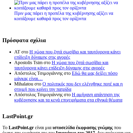
Πριν μας πάρει η προπέλα της κυβέρνησης αξίζει να
κοιτάξουμε καθαρά προς τον ορίζοντα
Πρόσφατα σχόλια
ΑΤ
στο
Η χώρα που ζητά σωσίβιο και ταυτόχρονα κάνει
επίδειξη δύναμης στις αγορές
Apostolis Tsim
στο
Η χώρα που ζητά σωσίβιο και
ταυτόχρονα κάνει επίδειξη δύναμης στις αγορές
Απόστολος Τσιμογιάννης
στο
Εδώ θα μας δείξει πόσο
μάγκας είναι…
Mihalatou
στο
Ο πολιτικός που δεν ελέγχθηκε ποτέ και η
στιγμή που κρίνει την πατρίδα
Απόστολος Τσιμογιάννης
στο
Η αμήχανη απάντηση της
κυβέρνησης και τα κενά επιχειρήματα στα εθνικά θέματα
LastPoint.gr
To
LastPoint.gr
είναι μια
ιστοσελίδα έκφρασης γνώμης
που
έκανε την εμφάνιση της τον
Ιανουάριο του 2017
. Δεν πρόκειται για