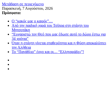
Μετάβαση σε περιεχόμενο
Παρασκευή, 7 Αυγούστου, 2026
Πρόσφατα:
Ο “κακός μας ο καιρός”…
Από την παιδική χαρά του Τσίπρα στη στάχτη του
Μητσοτάκη
“Ευχαριστώ τον Θεό που μας έδωσε αυτό το δώρο έστω για
34 χρόνια”
Όταν η στάχτη γίνεται σταθερότητα και η Φύση αποκαλύπτει
την Αλήθεια
Το “Πανάθλιο” έργο και οι… “Ελληναράδες”!