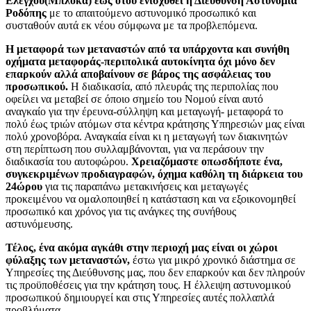
Ελέγχου(Μπλόκα) έως ότου ενισχυθεί η Διεύθυνση Αστυνομία
Ροδόπης
με το απαιτούμενο αστυνομικό προσωπικό και
συσταθούν αυτά εκ νέου σύμφωνα με τα προβλεπόμενα.
Η μεταφορά των μεταναστών από τα υπάρχοντα και συνήθη
οχήματα μεταφοράς-περιπολικά αυτοκίνητα όχι μόνο δεν
επαρκούν αλλά αποβαίνουν σε βάρος της ασφάλειας του
προσωπικού.
Η διαδικασία, από πλευράς της περιπολίας που
οφείλει να μεταβεί σε όποιο σημείο του Νομού είναι αυτό
αναγκαίο για την έρευνα-σύλληψη και μεταγωγή- μεταφορά το
πολύ έως τριών ατόμων στα κέντρα κράτησης Υπηρεσιών μας είναι
πολύ χρονοβόρα. Αναγκαία είναι κι η μεταγωγή των διακινητών
στη περίπτωση που συλλαμβάνονται, για να περάσουν την
διαδικασία του αυτοφώρου.
Χρειαζόμαστε οπωσδήποτε ένα,
συγκεκριμένων προδιαγραφών, όχημα καθόλη τη διάρκεια του
24ώρου
για τις παραπάνω μετακινήσεις και μεταγωγές
προκειμένου να ομαλοποιηθεί η κατάσταση και να εξοικονομηθεί
προσωπικό και χρόνος για τις ανάγκες της συνήθους
αστυνόμευσης.
Τέλος, ένα ακόμα αγκάθι στην περιοχή μας είναι οι χώροι
φύλαξης των μεταναστών,
έστω για μικρό χρονικό διάστημα σε
Υπηρεσίες της Διεύθυνσης μας, που δεν επαρκούν και δεν πληρούν
τις προϋποθέσεις για την κράτηση τους. Η έλλειψη αστυνομικού
προσωπικού δημιουργεί και στις Υπηρεσίες αυτές πολλαπλά
προβλήματα.