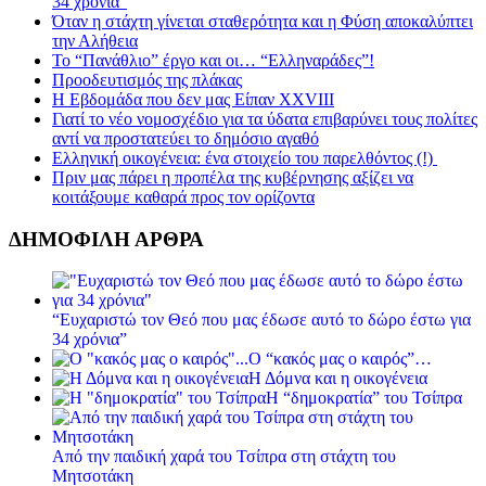
34 χρόνια”
Όταν η στάχτη γίνεται σταθερότητα και η Φύση αποκαλύπτει
την Αλήθεια
Το “Πανάθλιο” έργο και οι… “Ελληναράδες”!
Προοδευτισμός της πλάκας
Η Εβδομάδα που δεν μας Είπαν XXVIII
Γιατί το νέο νομοσχέδιο για τα ύδατα επιβαρύνει τους πολίτες
αντί να προστατεύει το δημόσιο αγαθό
Ελληνική οικογένεια: ένα στοιχείο του παρελθόντος (!)
Πριν μας πάρει η προπέλα της κυβέρνησης αξίζει να
κοιτάξουμε καθαρά προς τον ορίζοντα
ΔΗΜΟΦΙΛΗ ΑΡΘΡΑ
“Ευχαριστώ τον Θεό που μας έδωσε αυτό το δώρο έστω για
34 χρόνια”
Ο “κακός μας ο καιρός”…
Η Δόμνα και η οικογένεια
Η “δημοκρατία” του Τσίπρα
Από την παιδική χαρά του Τσίπρα στη στάχτη του
Μητσοτάκη