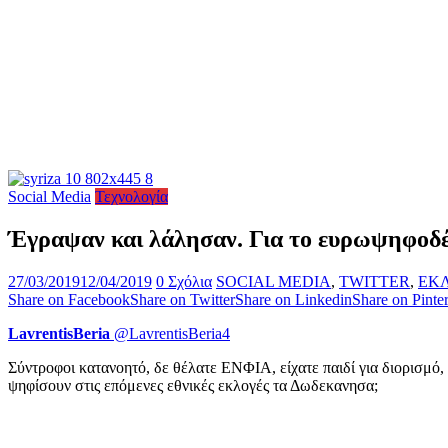
Social Media
Τεχνολογία
Έγραψαν και λάλησαν. Για το ευρωψηφοδ
27/03/2019
12/04/2019
0 Σχόλια
SOCIAL MEDIA
,
TWITTER
,
ΕΚ
Share on Facebook
Share on Twitter
Share on Linkedin
Share on Pinter
LavrentisBeria
‏ @LavrentisBeria4
Σύντροφοι κατανοητό, δε θέλατε ΕΝΦΙΑ, είχατε παιδί για διορισμό,
ψηφίσουν στις επόμενες εθνικές εκλογές τα Δωδεκανησα;