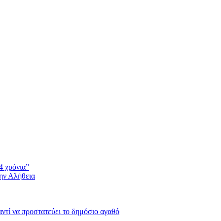
4 χρόνια”
την Αλήθεια
 αντί να προστατεύει το δημόσιο αγαθό