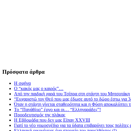
Πρόσφατα άρθρα
Η σφήνα
Ο “κακός μας ο καιρός”…
Από την παιδική χαρά του Τσίπρα στη στάχτη του Μητσοτάκη
“Ευχαριστώ τον Θεό που μας έδωσε αυτό το δώρο έστω για 3
Όταν η στάχτη γίνεται σταθερότητα και η Φύση αποκαλύπτει 
Το “Πανάθλιο” έργο και οι… “Ελληναράδες”!
Προοδευτισμός της πλάκας
Η Εβδομάδα που δεν μας Είπαν XXVIII
Γιατί το νέο νομοσχέδιο για τα ύδατα επιβαρύνει τους πολίτες
Ελληνική οικογένεια: ένα στοιχείο του παρελθόντος (!)