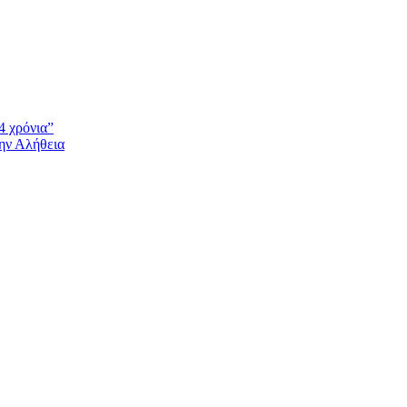
4 χρόνια”
την Αλήθεια