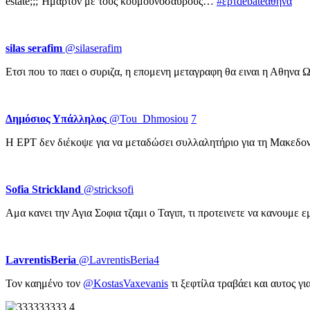
estate;;; Ήμαρτον με τους κουμουνόσαυρους…
#ερτdebateαθήνα
silas serafim
‏ @silaserafim
Ετσι που το παει ο συριζα, η επομενη μεταγραφη θα ειναι η Αθηνα 
Δημόσιος Υπάλληλος
‏ @Tou_Dhmosiou
7
Η ΕΡΤ δεν διέκοψε για να μεταδώσει συλλαλητήριο για τη Μακεδο
Sofia Strickland
‏ @stricksofi
Αμα κανει την Αγια Σοφια τζαμι ο Ταγιπ, τι προτεινετε να κανουμε ε
LavrentisBeria
‏ @LavrentisBeria4
Τον καημένο τον
@KostasVaxevanis
τι ξεφτίλα τραβάει και αυτος γ