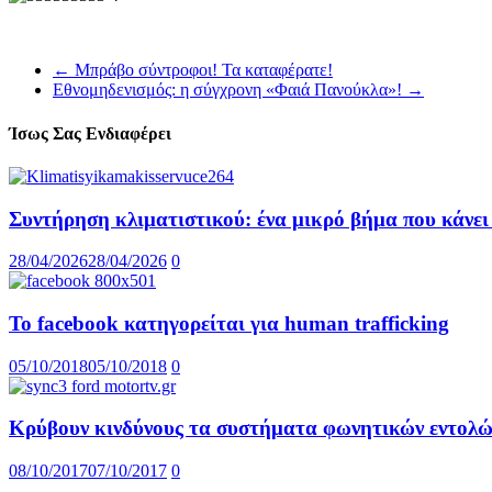
←
Μπράβο σύντροφοι! Τα καταφέρατε!
Εθνομηδενισμός: η σύγχρονη «Φαιά Πανούκλα»!
→
Ίσως Σας Ενδιαφέρει
Συντήρηση κλιματιστικού: ένα μικρό βήμα που κάνε
28/04/2026
28/04/2026
0
Το facebook κατηγορείται για human trafficking
05/10/2018
05/10/2018
0
Κρύβουν κινδύνους τα συστήματα φωνητικών εντολώ
08/10/2017
07/10/2017
0