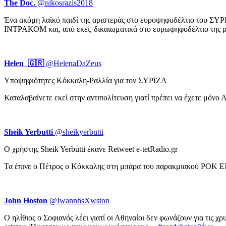
The Doc.
‏ @nikosrazis2018
Ένα ακόμη λαϊκό παιδί της αριστεράς στο ευροψηφοδέλτιο του ΣΥΡΙ
ΙΝΤΡΑΚΟΜ και, από εκεί, δικαιωματικά στο ευρωψηφοδέλτιο της ρ
Helen 🇬🇷
‏ @HelenaDaZeus
Υποψηφιότητες Κόκκαλη-Ραλλία για τον ΣΥΡΙΖΑ
Καταλαβαίνετε εκεί στην αντιπολίτευση γιατί πρέπει να έχετε μόνο
Sheik Yerbutti
‏ @sheikyerbutti
Ο χρήστης Sheik Yerbutti έκανε Retweet e-tetRadio.gr
Τα έπινε ο Πέτρος ο Κόκκαλης στη μπάρα του παρακμιακού ΡΟΚ ΕΝ
John Hoston
‏ @IwannhsXwston
Ο ηλίθιος ο Σοφιανός λέει γιατί οι Αθηναίοι δεν φωνάζουν για τις χ