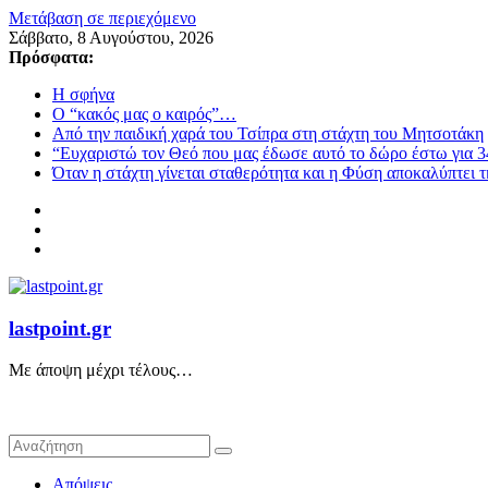
Μετάβαση σε περιεχόμενο
Σάββατο, 8 Αυγούστου, 2026
Πρόσφατα:
Η σφήνα
Ο “κακός μας ο καιρός”…
Από την παιδική χαρά του Τσίπρα στη στάχτη του Μητσοτάκη
“Ευχαριστώ τον Θεό που μας έδωσε αυτό το δώρο έστω για 3
Όταν η στάχτη γίνεται σταθερότητα και η Φύση αποκαλύπτει 
lastpoint.gr
Με άποψη μέχρι τέλους…
Απόψεις