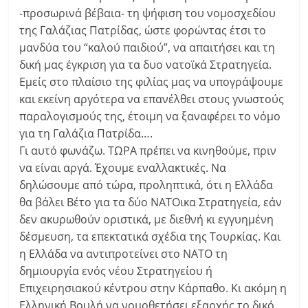
-προσωρινά βέβαια- τη ψήφιση του νομοσχεδίου
της Γαλάζιας Πατρίδας, ώστε φορώντας έτσι το
μανδύα του “καλού παιδιού”, να απαιτήσει και τη
δική μας έγκριση για τα δυο νατοϊκά Στρατηγεία.
Εμείς στο πλαίσιο της φιλίας μας να υπογράψουμε
και εκείνη αργότερα να επανέλθει στους γνωστούς
παραλογισμούς της, έτοιμη να ξαναφέρει το νόμο
για τη Γαλάζια Πατρίδα….
Γι αυτό φωνάζω. ΤΩΡΑ πρέπει να κινηθούμε, πριν
να είναι αργά. Έχουμε εναλλακτικές. Να
δηλώσουμε από τώρα, προληπτικά, ότι η Ελλάδα
θα βάλει Βέτο για τα δύο ΝΑΤΟικα Στρατηγεία, εάν
δεν ακυρωθούν οριστικά, με διεθνή κι εγγυημένη
δέσμευση, τα επεκτατικά σχέδια της Τουρκίας. Και
η Ελλάδα να αντιπροτείνει στο ΝΑΤΟ τη
δημιουργία ενός νέου Στρατηγείου ή
Επιχειρησιακού κέντρου στην Κάρπαθο. Κι ακόμη η
Ελληνική Βουλή να νομοθετήσει εξαρχής το δικό