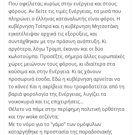
Που οφείλεται; κυρίως στην ενέργεια και στους
φόρους. Αν δείτε τις τιμές Ενέργειας, τα μισά που
πληρώνει ο έλληνας καταναλωτής είναι φόροι. Η
κυβέρνηση Τσίπρα και η κυβέρνηση Μητσοτάκη
εγκατέλειψαν αρχικά τις εξορύξεις, και
συντάχθηκαν με την πράσινη ανάπτυξη. Κι
αργότερα, λόγω Τραμπ, έκαναν και οι δύο
κωλοτούμπα. Προσέξτε, σήμερα άλλες ευρωπαϊκές
χώρες μειώνουν τους φόρους, κι ιδιαίτερα στα
καύσιμα και στην Ενέργεια. Κι ας χάνουν
προσωρινά έσοδα. Εδώ η κυβέρνηση αρνείται να
το κάνει! Και η ακρίβεια που τροφοδοτείται από τη
βαριά φορολογία της Ενέργειας, λυγίζει τα
νοικοκυριά και τις επιχειρήσεις…
Θέλετε να πάμε στην περίφημη πολιτική ορθότητα
και την woke ατζέντα;
Με το νόμο για το “γάμο” των ομόφυλων
καταργήθηκε η προστασία της παραδοσιακής