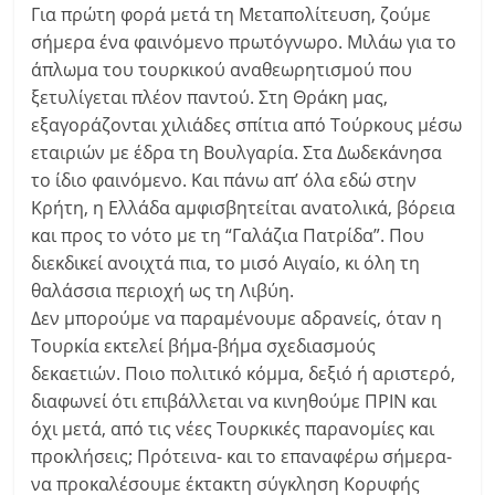
Για πρώτη φορά μετά τη Μεταπολίτευση, ζούμε
σήμερα ένα φαινόμενο πρωτόγνωρο. Μιλάω για το
άπλωμα του τουρκικού αναθεωρητισμού που
ξετυλίγεται πλέον παντού. Στη Θράκη μας,
εξαγοράζονται χιλιάδες σπίτια από Τούρκους μέσω
εταιριών με έδρα τη Βουλγαρία. Στα Δωδεκάνησα
το ίδιο φαινόμενο. Και πάνω απ’ όλα εδώ στην
Κρήτη, η Ελλάδα αμφισβητείται ανατολικά, βόρεια
και προς το νότο με τη “Γαλάζια Πατρίδα”. Που
διεκδικεί ανοιχτά πια, το μισό Αιγαίο, κι όλη τη
θαλάσσια περιοχή ως τη Λιβύη.
Δεν μπορούμε να παραμένουμε αδρανείς, όταν η
Τουρκία εκτελεί βήμα-βήμα σχεδιασμούς
δεκαετιών. Ποιο πολιτικό κόμμα, δεξιό ή αριστερό,
διαφωνεί ότι επιβάλλεται να κινηθούμε ΠΡΙΝ και
όχι μετά, από τις νέες Τουρκικές παρανομίες και
προκλήσεις; Πρότεινα- και το επαναφέρω σήμερα-
να προκαλέσουμε έκτακτη σύγκληση Κορυφής