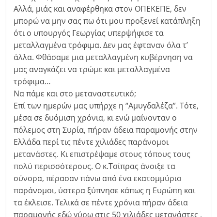
Αλλά, μιάς και αναφέρθηκα στον ΟΠΕΚΕΠΕ, δεν
μπορώ να μην σας πω ότι μου προξενεί κατάπληξη
ότι ο υπουργός Γεωργίας υπερψήφισε τα
μεταλλαγμένα τρόφιμα. Δεν μας έφταναν όλα τ’
άλλα. Φθάσαμε μια μεταλλαγμένη κυβέρνηση να
μας αναγκάζει να τρώμε και μεταλλαγμένα
τρόφιμα…
Να πάμε και στο μεταναστευτικό;
Επί των ημερών μας υπήρχε η “Αμυγδαλέζα”. Τότε,
μέσα σε δυόμιση χρόνια, κι ενώ μαίνονταν ο
πόλεμος στη Συρία, πήραν άδεια παραμονής στην
Ελλάδα περί τις πέντε χιλιάδες παράνομοι
μετανάστες. Κι επιστρέψαμε στους τόπους τους
πολύ περισσότερους. Ο κ.Τσίπρας άνοιξε τα
σύνορα, πέρασαν πάνω από ένα εκατομμύριο
παράνομοι, ύστερα ξύπνησε κάπως η Ευρώπη και
τα έκλεισε. Τελικά σε πέντε χρόνια πήραν άδεια
παραμονής εδώ γύρω στις 50 χιλιάδες μετανάστες .