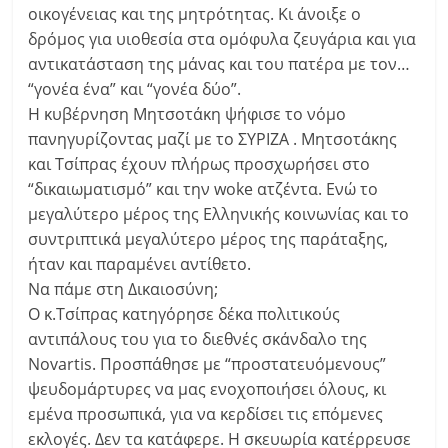
οικογένειας και της μητρότητας. Κι άνοιξε ο
δρόμος για υιοθεσία στα ομόφυλα ζευγάρια και για
αντικατάσταση της μάνας και του πατέρα με τον…
“γονέα ένα” και “γονέα δύο”.
Η κυβέρνηση Μητσοτάκη ψήφισε το νόμο
πανηγυρίζοντας μαζί με το ΣΥΡΙΖΑ . Μητσοτάκης
και Τσίπρας έχουν πλήρως προσχωρήσει στο
“δικαιωματισμό” και την woke ατζέντα. Ενώ το
μεγαλύτερο μέρος της Ελληνικής κοινωνίας και το
συντριπτικά μεγαλύτερο μέρος της παράταξης,
ήταν και παραμένει αντίθετο.
Να πάμε στη Δικαιοσύνη;
Ο κ.Τσίπρας κατηγόρησε δέκα πολιτικούς
αντιπάλους του για το διεθνές σκάνδαλο της
Novartis. Προσπάθησε με “προστατευόμενους”
ψευδομάρτυρες να μας ενοχοποιήσει όλους, κι
εμένα προσωπικά, για να κερδίσει τις επόμενες
εκλογές. Δεν τα κατάφερε. Η σκευωρία κατέρρευσε