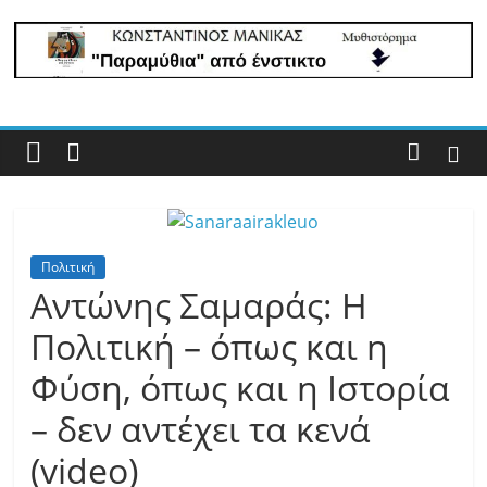
lastpoint.gr
Με
άποψη
μέχρι
τέλους…
Πολιτική
Αντώνης Σαμαράς: Η
Πολιτική – όπως και η
Φύση, όπως και η Ιστορία
– δεν αντέχει τα κενά
(video)