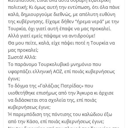
καταπατούν; Είναι όλα αυτά σοβαρή εξωτερική
πολιτική; Κι όμως αυτή την εντύπωση, ότι όλα πάνε
καλά, δημιουργούμε διεθνώς, με απόλυτη ευθύνη
της κυβέρνησης. Είχαμε δήθεν “ήρεμα νερά” με την
Τουρκία, όχι γιατί αυτή έπαψε να μας προκαλεί.
Αλλά γιατί εμείς πάψαμε να αντιδρούμε!
Θα μου πείτε, καλά, είχε πάψει ποτέ η Τουρκία να
μας προκαλεί;
Σωστά! Αλλά:
Το παράνομο Τουρκολυβικό μνημόνιο που
υφαρπάζει ελληνική ΑΟΖ, επί ποιάς κυβερνήσεως
έγινε;
Το δόγμα της «Γαλάζιας Πατρίδας» που
υιοθετήθηκε επισήμως από την Άγκυρα κι άρχισε
να διδάσκεται στα σχολεία της, επί ποιάς
κυβερνήσεως έγινε;
Ή παρεμπόδιση της πόντισης του καλώδιου έξω
από την Κάσο, επί ποιάς κυβερνήσεως έγινε;