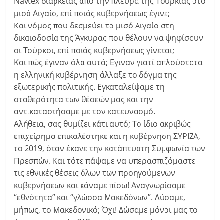
Navtex διαρκείας από την πλευρά της Τουρκίας στο
μισό Αιγαίο, επί ποιάς κυβερνήσεως έγινε;
Και νόμος που δεσμεύει το μισό Αιγαίο στη
δικαιοδοσία της Άγκυρας που θέλουν να ψηφίσουν
οι Τούρκοι, επί ποιάς κυβερνήσεως γίνεται;
Και πώς έγιναν όλα αυτά; Έγιναν γιατί απλούστατα
η ελληνική κυβέρνηση άλλαξε το δόγμα της
εξωτερικής πολιτικής. Εγκαταλείψαμε τη
σταθερότητα των θέσεών μας και την
αντικαταστήσαμε με τον κατευνασμό.
Αλήθεια, σας θυμίζει κάτι αυτό; Το ίδιο ακριβώς
επιχείρημα επικαλέστηκε και η κυβέρνηση ΣΥΡΙΖΑ,
το 2019, όταν έκανε την κατάπτυστη Συμφωνία των
Πρεσπών. Και τότε πάψαμε να υπερασπιζόμαστε
τις εθνικές θέσεις όλων των προηγούμενων
κυβερνήσεων και κάναμε πίσω! Αναγνωρίσαμε
“εθνότητα” και “γλώσσα Μακεδόνων”. Λύσαμε,
μήπως, το Μακεδονικό; Όχι! Δώσαμε μόνοι μας το