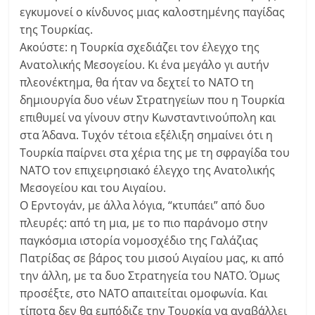
εγκυμονεί ο κίνδυνος μιας καλοστημένης παγίδας
της Τουρκίας.
Ακούστε: η Τουρκία σχεδιάζει τον έλεγχο της
Ανατολικής Μεσογείου. Κι ένα μεγάλο γι αυτήν
πλεονέκτημα, θα ήταν να δεχτεί το ΝΑΤΟ τη
δημιουργία δυο νέων Στρατηγείων που η Τουρκία
επιθυμεί να γίνουν στην Κωνσταντινούπολη και
στα Άδανα. Τυχόν τέτοια εξέλιξη σημαίνει ότι η
Τουρκία παίρνει στα χέρια της με τη σφραγίδα του
ΝΑΤΟ τον επιχειρησιακό έλεγχο της Ανατολικής
Μεσογείου και του Αιγαίου.
Ο Ερντογάν, με άλλα λόγια, “κτυπάει” από δυο
πλευρές: από τη μια, με το πιο παράνομο στην
παγκόσμια ιστορία νομοσχέδιο της Γαλάζιας
Πατρίδας σε βάρος του μισού Αιγαίου μας, κι από
την άλλη, με τα δυο Στρατηγεία του ΝΑΤΟ. Όμως
προσέξτε, στο ΝΑΤΟ απαιτείται ομοφωνία. Και
τίποτα δεν θα εμπόδιζε την Τουρκία να αναβάλλει