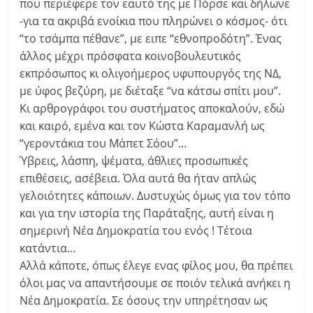
που περιέφερε τον εαυτό της με Πόρσε και δήλωνε
-για τα ακριβά ενοίκια που πληρώνει ο κόσμος- ότι
“το τσάμπα πέθανε”, με ειπε “εθνοπροδότη”. Ένας
άλλος μέχρι πρόσφατα κοινοβουλευτικός
εκπρόσωπος κι ολιγοήμερος υφυπουργός της ΝΔ,
με ύφος βεζύρη, με διέταξε “να κάτσω σπίτι μου”.
Κι αρθρογράφοι του συστήματος αποκαλούν, εδώ
και καιρό, εμένα και τον Κώστα Καραμανλή ως
“γεροντάκια του Μάπετ Σόου”…
Ύβρεις, λάσπη, ψέματα, άθλιες προσωπικές
επιθέσεις, ασέβεια. Όλα αυτά θα ήταν απλώς
γελοιότητες κάποιων. Δυστυχώς όμως για τον τόπο
και για την ιστορία της Παράταξης, αυτή είναι η
σημερινή Νέα Δημοκρατία του ενός ! Τέτοια
κατάντια…
Αλλά κάποτε, όπως έλεγε ενας φίλος μου, θα πρέπει
όλοι μας να απαντήσουμε σε ποιόν τελικά ανήκει η
Νέα Δημοκρατία. Σε όσους την υπηρέτησαν ως