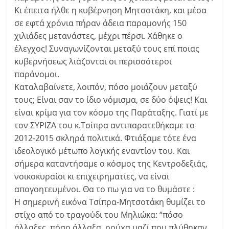
Κι έπειτα ήλθε η κυβέρνηση Μητσοτάκη, και μέσα
σε εφτά χρόνια πήραν άδεια παραμονής 150
χιλιάδες μετανάστες, μέχρι πέρσι. Χάθηκε ο
έλεγχος! Συναγωνίζονται μεταξύ τους επί ποιας
κυβερνήσεως λιάζονται οι περισσότεροι
παράνομοι.
Καταλαβαίνετε, λοιπόν, πόσο μοιάζουν μεταξύ
τους; Είναι σαν το ίδιο νόμισμα, σε δύο όψεις! Και
είναι κρίμα για τον κόσμο της Παράταξης. Γιατί με
τον ΣΥΡΙΖΑ του κ.Τσίπρα αντιπαρατεθήκαμε το
2012-2015 σκληρά πολιτικά. Φτιάξαμε τότε ένα
ιδεολογικό μέτωπο λογικής εναντίον του. Και
σήμερα καταντήσαμε ο κόσμος της Κεντροδεξιάς,
νοικοκυραίοι κι επιχειρηματίες, να είναι
απογοητευμένοι. Θα το πω για να το θυμάστε :
Η σημερινή εικόνα Τσίπρα-Μητσοτάκη θυμίζει το
στίχο από το τραγούδι του Μηλιώκα: “πόσο
άλλαξες, πόσο άλλαξα, ρούχα μαζί που πλύθηκαν