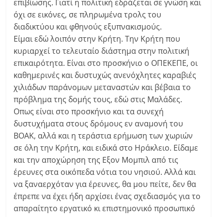
επιβίωσης. Γιατί η πολιτική εδράζεται σε γνώση και
όχι σε εικόνες, σε πληρωμένα τρολς του
διαδικτύου και φθηνούς εξυπνακισμούς.
Είμαι εδώ λοιπόν στην Κρήτη. Την Κρήτη που
κυριαρχεί το τελευταίο διάστημα στην πολιτική
επικαιρότητα. Είναι στο προσκήνιο ο ΟΠΕΚΕΠΕ, οι
καθημερινές και δυστυχώς ανενόχλητες καραβιές
χιλιάδων παράνομων μεταναστών και βέβαια το
πρόβλημα της δομής τους, εδώ στις Μαλάδες.
Οπως είναι στο προσκήνιο και τα συνεχή
δυστυχήματα στους δρόμους εν αναμονή του
ΒΟΑΚ, αλλά και η τεράστια ερήμωση των χωριών
σε όλη την Κρήτη, και ειδικά στο Ηράκλειο. Είδαμε
και την αποχώρηση της Εξον Μομπιλ από τις
έρευνες στα οικόπεδα νότια του νησιού. Αλλά και
να ξαναερχόταν για έρευνες, θα μου πείτε, δεν θα
έπρεπε να έχει ήδη αρχίσει ένας σχεδιασμός για το
απαραίτητο εργατικό κι επιστημονικό προσωπικό