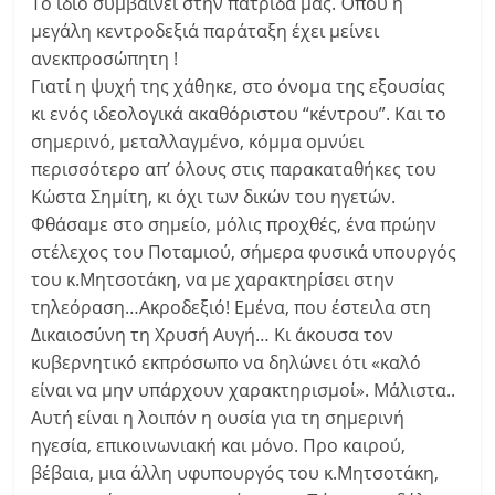
Το ίδιο συμβαίνει στην πατρίδα μας. Όπου η
μεγάλη κεντροδεξιά παράταξη έχει μείνει
ανεκπροσώπητη !
Γιατί η ψυχή της χάθηκε, στο όνομα της εξουσίας
κι ενός ιδεολογικά ακαθόριστου “κέντρου”. Και το
σημερινό, μεταλλαγμένο, κόμμα ομνύει
περισσότερο απ’ όλους στις παρακαταθήκες του
Κώστα Σημίτη, κι όχι των δικών του ηγετών.
Φθάσαμε στο σημείο, μόλις προχθές, ένα πρώην
στέλεχος του Ποταμιού, σήμερα φυσικά υπουργός
του κ.Μητσοτάκη, να με χαρακτηρίσει στην
τηλεόραση…Ακροδεξιό! Εμένα, που έστειλα στη
Δικαιοσύνη τη Χρυσή Αυγή… Κι άκουσα τον
κυβερνητικό εκπρόσωπο να δηλώνει ότι «καλό
είναι να μην υπάρχουν χαρακτηρισμοί». Μάλιστα..
Αυτή είναι η λοιπόν η ουσία για τη σημερινή
ηγεσία, επικοινωνιακή και μόνο. Προ καιρού,
βέβαια, μια άλλη υφυπουργός του κ.Μητσοτάκη,