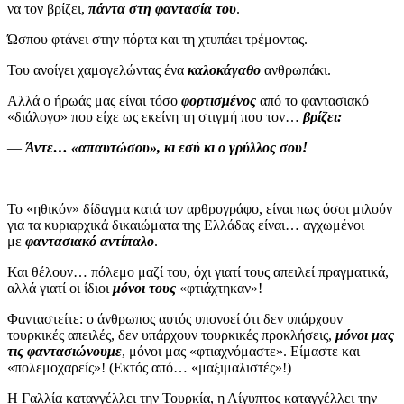
να τον βρίζει,
πάντα στη φαντασία του
.
Ώσπου φτάνει στην πόρτα και τη χτυπάει τρέμοντας.
Του ανοίγει χαμογελώντας ένα
καλοκάγαθο
ανθρωπάκι.
Αλλά ο ήρωάς μας είναι τόσο
φορτισμένος
από το φαντασιακό
«διάλογο» που είχε ως εκείνη τη στιγμή που τον…
βρίζει:
—
Άντε… «απαυτώσου», κι εσύ κι ο γρύλλος σου!
Το «ηθικόν» δίδαγμα κατά τον αρθρογράφο, είναι πως όσοι μιλούν
για τα κυριαρχικά δικαιώματα της Ελλάδας είναι… αγχωμένοι
με
φαντασιακό αντίπαλο
.
Και θέλουν… πόλεμο μαζί του, όχι γιατί τους απειλεί πραγματικά,
αλλά γιατί οι ίδιοι
μόνοι τους
«φτιάχτηκαν»!
Φανταστείτε: ο άνθρωπος αυτός υπονοεί ότι δεν υπάρχουν
τουρκικές απειλές, δεν υπάρχουν τουρκικές προκλήσεις,
μόνοι μας
τις φαντασιώνουμε
, μόνοι μας «φτιαχνόμαστε». Είμαστε και
«πολεμοχαρείς»! (Εκτός από… «μαξιμαλιστές»!)
Η Γαλλία καταγγέλλει την Τουρκία, η Αίγυπτος καταγγέλλει την