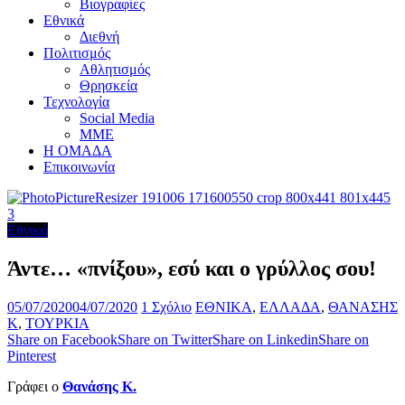
Βιογραφίες
Εθνικά
Διεθνή
Πολιτισμός
Αθλητισμός
Θρησκεία
Τεχνολογία
Social Media
ΜΜΕ
Η ΟΜΑΔΑ
Επικοινωνία
Εθνικά
Άντε… «πνίξου», εσύ και ο γρύλλος σου!
05/07/2020
04/07/2020
1 Σχόλιο
ΕΘΝΙΚΑ
,
ΕΛΛΑΔΑ
,
ΘΑΝΑΣΗΣ
Κ
,
ΤΟΥΡΚΙΑ
Share on Facebook
Share on Twitter
Share on Linkedin
Share on
Pinterest
Γράφει ο
Θανάσης Κ.