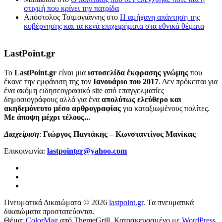
στιγμή που κρίνει την πατρίδα
Απόστολος Τσιμογιάννης
στο
Η αμήχανη απάντηση της
κυβέρνησης και τα κενά επιχειρήματα στα εθνικά θέματα
LastPoint.gr
To
LastPoint.gr
είναι μια
ιστοσελίδα έκφρασης γνώμης
που
έκανε την εμφάνιση της τον
Ιανουάριο του 2017
. Δεν πρόκειται για
ένα ακόμη ειδησεογραφικό site από επαγγελματίες
δημοσιογράφους αλλά για ένα
απολύτως ελεύθερο και
ακηδεμόνευτο μέσο αρθρογραφίας
για καταξιωμένους πολίτες.
Με άποψη μέχρι τέλους..
.
Διαχείριση
:
Γιώργος Παντάκης – Κωνσταντίνος Μανίκας
Επικοινωνία:
lastpointgr@yahoo.com
Πνευματικά Δικαιώματα © 2026
lastpoint.gr
. Τα πνευματικά
δικαιώματα προστατεύονται.
Θέμα:
ColorMag
από ThemeGrill. Κατασκευασμένο με
WordPress
.