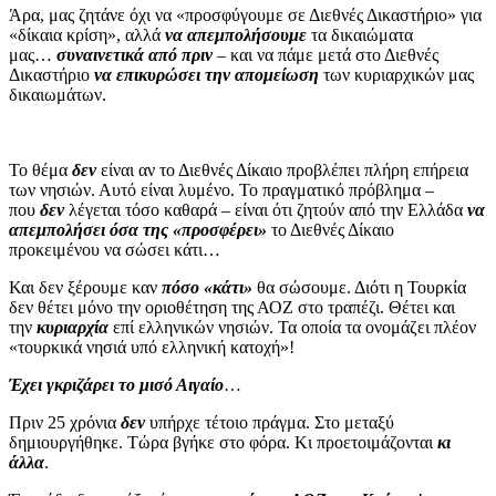
Άρα, μας ζητάνε όχι να «προσφύγουμε σε Διεθνές Δικαστήριο» για
«δίκαια κρίση», αλλά
να απεμπολήσουμε
τα δικαιώματα
μας…
συναινετικά από πριν
– και να πάμε μετά στο Διεθνές
Δικαστήριο
να επικυρώσει την απομείωση
των κυριαρχικών μας
δικαιωμάτων.
Το θέμα
δεν
είναι αν το Διεθνές Δίκαιο προβλέπει πλήρη επήρεια
των νησιών. Αυτό είναι λυμένο. Το πραγματικό πρόβλημα –
που
δεν
λέγεται τόσο καθαρά – είναι ότι ζητούν από την Ελλάδα
να
απεμπολήσει όσα της «προσφέρει»
το Διεθνές Δίκαιο
προκειμένου να σώσει κάτι…
Και δεν ξέρουμε καν
πόσο «κάτι»
θα σώσουμε. Διότι η Τουρκία
δεν θέτει μόνο την οριοθέτηση της ΑΟΖ στο τραπέζι. Θέτει και
την
κυριαρχία
επί ελληνικών νησιών. Τα οποία τα ονομάζει πλέον
«τουρκικά νησιά υπό ελληνική κατοχή»!
Έχει γκριζάρει το μισό Αιγαίο
…
Πριν 25 χρόνια
δεν
υπήρχε τέτοιο πράγμα. Στο μεταξύ
δημιουργήθηκε. Τώρα βγήκε στο φόρα. Κι προετοιμάζονται
κι
άλλα
.