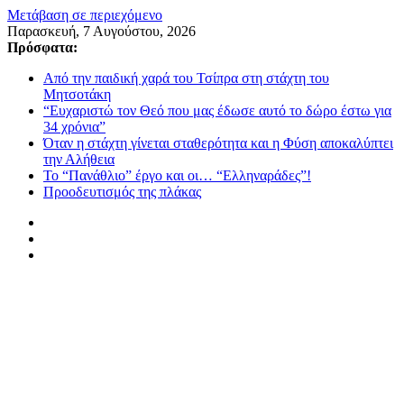
Μετάβαση σε περιεχόμενο
Παρασκευή, 7 Αυγούστου, 2026
Πρόσφατα:
Από την παιδική χαρά του Τσίπρα στη στάχτη του
Μητσοτάκη
“Ευχαριστώ τον Θεό που μας έδωσε αυτό το δώρο έστω για
34 χρόνια”
Όταν η στάχτη γίνεται σταθερότητα και η Φύση αποκαλύπτει
την Αλήθεια
Το “Πανάθλιο” έργο και οι… “Ελληναράδες”!
Προοδευτισμός της πλάκας