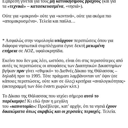
Εξαίρεση γίνεται για τους
μη κατοικήσιμους βράχους
(και για
τα
«τεχνικά» – κατασκευασμένα
, «νησιά»).
Ούτε για «μακρινά» ούτε για «κοντινά», ούτε για ακόμα πιο
«απομακρυσμένα». Τελεία και παύλα…
* Ασφαλώς στην νομολογία
υπάρχουν
περιπτώσεις όπου για
διάφορα νησιωτικά συμπλέγματα έγινε δεκτή
μειωμένη
επήρεια
σε ΑΟΖ, υφαλοκρηπίδα.
Εκείνο που δεν μας λέει, ωστόσο, είναι ότι στις περισσότερες από
αυτές τις περιπτώσεις οι αποφάσεις των Διαιτητικών Δικαστηρίων
βγήκαν
πριν
γίνει «εθιμικό» το Διεθνές Δίκαιο της Θάλασσας –
δηλαδή πριν το 1995. Τότε πράγματι λαμβάνονταν υπ’ όψιν (σε
κάποιες περιπτώσεις, ούτε καν σε όλες) κριτήρια «αναλογικότητας»
(ακτογραμμή των δύο έναντι χωρών κλπ.)
Το Δίκαιο της Θάλασσας που ισχύει σήμερα
αυτό το
παρέκαμψε!
Κι εδώ ήταν η μεγάλη
του
«καινοτομία»:
Προέβλεψε, κατ’ αρχήν, ότι τα νησιά
έχουν
δικαιώματα όπως ακριβώς και οι χερσαίες περιοχές
. Τελεία.