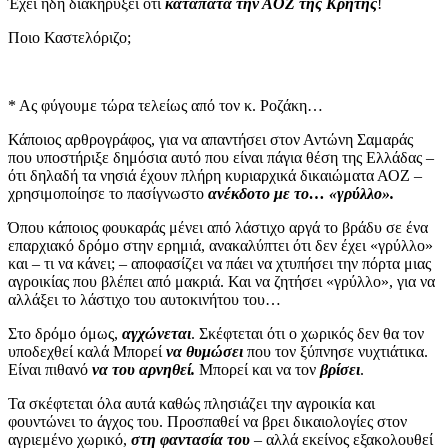
Έχει ήδη διακηρύξει ότι
καταπατά την ΑΟΖ της Κρήτης
!
Ποιο Καστελόριζο;
* Ας φύγουμε τώρα τελείως από τον κ. Ροζάκη…
Κάποιος αρθρογράφος, για να απαντήσει στον Αντώνη Σαμαράς
που υποστήριξε δημόσια αυτό που είναι πάγια θέση της Ελλάδας –
ότι δηλαδή τα νησιά έχουν πλήρη κυριαρχικά δικαιώματα ΑΟΖ –
χρησιμοποίησε το πασίγνωστο
ανέκδοτο με το… «γρύλλο».
Όπου κάποιος φουκαράς μένει από λάστιχο αργά το βράδυ σε ένα
επαρχιακό δρόμο στην ερημιά, ανακαλύπτει ότι δεν έχει «γρύλλο»
και – τι να κάνει; – αποφασίζει να πάει να χτυπήσει την πόρτα μιας
αγροικίας που βλέπει από μακριά. Και να ζητήσει «γρύλλο», για να
αλλάξει το λάστιχο του αυτοκινήτου του…
Στο δρόμο όμως,
αγχώνεται
. Σκέφτεται ότι ο χωρικός δεν θα τον
υποδεχθεί καλά Μπορεί
να θυμώσει
που τον ξύπνησε νυχτιάτικα.
Είναι πιθανό
να του αρνηθεί.
Μπορεί και να τον
βρίσει
.
Τα σκέφτεται όλα αυτά καθώς πλησιάζει την αγροικία και
φουντώνει το άγχος του. Προσπαθεί να βρει δικαιολογίες στον
αγριεμένο χωρικό,
στη φαντασία του
– αλλά εκείνος εξακολουθεί