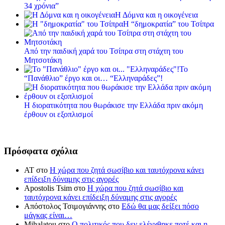
34 χρόνια”
Η Δόμνα και η οικογένεια
Η “δημοκρατία” του Τσίπρα
Από την παιδική χαρά του Τσίπρα στη στάχτη του
Μητσοτάκη
Το
“Πανάθλιο” έργο και οι… “Ελληναράδες”!
Η διορατικότητα που θωράκισε την Ελλάδα πριν ακόμη
έρθουν οι εξοπλισμοί
Πρόσφατα σχόλια
ΑΤ
στο
Η χώρα που ζητά σωσίβιο και ταυτόχρονα κάνει
επίδειξη δύναμης στις αγορές
Apostolis Tsim
στο
Η χώρα που ζητά σωσίβιο και
ταυτόχρονα κάνει επίδειξη δύναμης στις αγορές
Απόστολος Τσιμογιάννης
στο
Εδώ θα μας δείξει πόσο
μάγκας είναι…
Mihalatou
στο
Ο πολιτικός που δεν ελέγχθηκε ποτέ και η