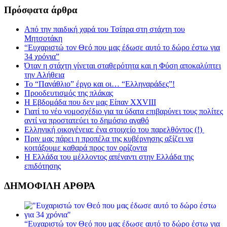
Πρόσφατα άρθρα
Από την παιδική χαρά του Τσίπρα στη στάχτη του
Μητσοτάκη
“Ευχαριστώ τον Θεό που μας έδωσε αυτό το δώρο έστω για
34 χρόνια”
Όταν η στάχτη γίνεται σταθερότητα και η Φύση αποκαλύπτει
την Αλήθεια
Το “Πανάθλιο” έργο και οι… “Ελληναράδες”!
Προοδευτισμός της πλάκας
Η Εβδομάδα που δεν μας Είπαν XXVIII
Γιατί το νέο νομοσχέδιο για τα ύδατα επιβαρύνει τους πολίτες
αντί να προστατεύει το δημόσιο αγαθό
Ελληνική οικογένεια: ένα στοιχείο του παρελθόντος (!)
Πριν μας πάρει η προπέλα της κυβέρνησης αξίζει να
κοιτάξουμε καθαρά προς τον ορίζοντα
Η Ελλάδα του μέλλοντος απέναντι στην Ελλάδα της
επιδότησης
ΔΗΜΟΦΙΛΗ ΑΡΘΡΑ
“Ευχαριστώ τον Θεό που μας έδωσε αυτό το δώρο έστω για