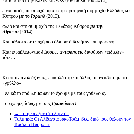
καταπατήσει την Ελληνική ΑΟΖ (τον Ιούλιο του 2012),
είναι αυτός που προχώρησε στη στρατηγική συμμαχία Ελλάδας και
Κύπρου
με το Ισραήλ
(2013),
αλλά και στη συμμαχία της Ελλάδας-Κύπρου
με την
Αίγυπτο
(2014).
Και μάλιστα σε εποχή που όλα αυτά
δεν
ήταν και προφανή…
Και παραβλέποντας διάφορες
αντιρρήσεις
διαφόρων «ειδικών»
τότε…
Κι αυτόν σχολιάζοντας, επικαλέστηκε ο άλλος το ανέκδοτο με το
«γρύλλο».
Τελικά το πρόβλημα
δεν
το έχουμε με τους γρύλλους.
Το έχουμε, ίσως, με τους
Γραικύλους!
←
Τους έπνιξαν στη λίμνη!..
Τολμηρά: Οι ΑλβανοτουρκοΤσάμηδες, δικό τους θέλουν τον
Βασιλιά Πύρρο
→