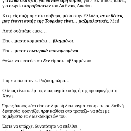
για
επιθετικότητα
, για
«αναθεωρητισμό»
, για επεκτατικές τάσεις,
για σωρεία
παραβιάσεων
του Διεθνούς Δικαίου.
Κι εμείς συζητάμε στα σοβαρά, μέσα στην Ελλάδα,
αν οι θέσεις
μας έναντι αυτής της Τουρκίας είναι… μαξιμαλιστικές
, λέει!
Αυτό συζητάμε εμεις…
Είτε είμαστε κομματάκι…
βλαμμένοι
.
Είτε είμαστε
εσωτερικά υπονομευμένοι
.
Θέλω να πιστεύω ότι
δεν
είμαστε «βλαμμένοι»…
Πάμε πίσω στον κ. Ροζάκη, τώρα…
Ο ίδιος είναι υπέρ της διαπραγμάτευσης ή της προσφυγής στη
Χάγη.
Όμως όποιος πάει είτε σε διμερή διαπραγμάτευση είτε σε διεθνή
διαιτησία φροντίζει
πριν
καθίσει στο τραπέζι– να πάει με
το
μέγιστο
των διεκδικήσεών του.
Ώστε να υπάρχει δυνατότητα να επέλθει