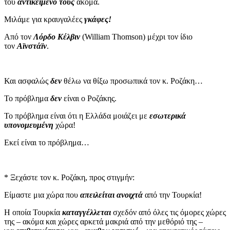
του
αντικείμενό τους
ακόμα.
Μιλάμε για κραυγαλέες
γκάφες!
Από τον
Λόρδο Κέλβιν
(William Thomson) μέχρι τον ίδιο
τον
Αϊνστάϊν
.
Και ασφαλώς
δεν
θέλω να θίξω προσωπικά τον κ. Ροζάκη…
Το πρόβλημα
δεν
είναι ο Ροζάκης.
Το πρόβλημα είναι ότι η Ελλάδα μοιάζει με
εσωτερικά
υπονομευμένη
χώρα!
Εκεί είναι το πρόβλημα…
* Ξεχάστε τον κ. Ροζάκη, προς στιγμήν:
Είμαστε μια χώρα που
απειλείται ανοιχτά
από την Τουρκία!
Η οποία Τουρκία
καταγγέλλεται
σχεδόν από όλες τις όμορες χώρες
της – ακόμα και χώρες αρκετά μακριά από την μεθόριό της –