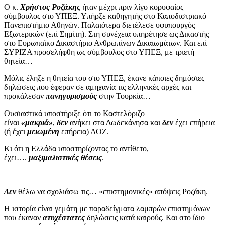
Ο κ.
Χρήστος Ροζάκης
ήταν μέχρι πριν λίγο κορυφαίος
σύμβουλος στο ΥΠΕΞ. Υπήρξε καθηγητής στο Καποδιστριακό
Πανεπιστήμιο Αθηνών. Παλαιότερα διετέλεσε υφυπουργός
Εξωτερικών (επί Σημίτη). Στη συνέχεια υπηρέτησε ως Δικαστής
στο Ευρωπαϊκο Δικαστήριο Ανθρωπίνων Δικαιωμάτων. Και επί
ΣΥΡΙΖΑ προσελήφθη ως σύμβουλος στο ΥΠΕΞ, με τριετή
θητεία…
Μόλις έληξε η θητεία του στο ΥΠΕΞ, έκανε κάποιες δημόσιες
δηλώσεις που έφεραν σε αμηχανία τις ελληνικές αρχές και
προκάλεσαν
πανηγυρισμούς
στην Τουρκία…
Ουσιαστικά υποστήριξε ότι το Καστελόριζο
είναι
«μακριά»
,
δεν
ανήκει στα Δωδεκάνησα και
δεν
έχει επήρεια
(ή έχει
μειωμένη
επήρεια) ΑΟΖ.
Κι ότι η Ελλάδα υποστηρίζοντας το αντίθετο,
έχει….
μαξιμαλιστικές θέσεις
.
Δεν
θέλω να σχολιάσω τις… «επιστημονικές» απόψεις Ροζάκη.
Η ιστορία είναι γεμάτη με παραδείγματα λαμπρών επιστημόνων
που έκαναν
ατυχέστατες
δηλώσεις κατά καιρούς. Και στο ίδιο