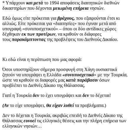
* Υπάρχουν
και μετά
το 1994 αποφάσεις διαιτητικών διεθνών
δικαστηρίων που δέχονται
μειωμένη επήρεια
νησιών.
Εδώ όμως είτε πρόκειται για
βράχους,
που εξαιρούνται έτσι κι
αλλιώς. Είτε πρόκειται για «διαιτησίες» που έγιναν μετά από
υπογραφή «συνυποσχετικού» – όπου οι δύο αντίδικες χώρες
δέχθηκαν
εκ των προτέρων
, να κριθούν οι διάφορες
τους
παρακάμπτοντας
της προβλέψεις του Διεθνούς Δικαίου.
Κι εδώ είναι η περίπτωση που μας αφορά:
Όσοι υποστηρίζουν σήμερα προσφυγή στη Χάγη ουσιαστικά
ζητούν να υπογράψει η Ελλάδα
«συνυποσχετικό
» με την Τουρκία,
ώστε να κριθούν οι διαφορές μας
κατά παράβασιν
όσων
προβλέπει το Διεθνές Δίκαιο της Θάλασσας.
Γιατί η Τουρκία
δεν
το έχει υπογράψει και
δεν
το δέχεται!
(Αν
το είχε υπογράψει,
θα είχαν λυθεί
τα προβλήματα.)
Δεν το δέχεται η Τουρκία, ακριβώς επειδή το Διεθνές Δίκαιο της
Θάλασσας
ευνοεί
τις ελληνικές θέσεις και την πλήρη επήρεια των
ελληνικών νησιών…