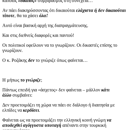
κάποιος
«δίκαιος»
συμβιβασμός στη συνέχεια…
Αν πάει διακηρύσσοντας ότι δικαιούται
ελάχιστα ή δεν δικαιούται
τίποτε
, θα τα χάσει
όλα!
Αυτό είναι βασική αρχή της διαπραγμάτευσης.
Και στις διεθνείς διαφορές και παντού!
Οι πολιτικοί οφείλουν να το γνωρίζουν. Οι δικαστές επίσης το
γνωρίζουν.
Ο κ. Ροζάκης
δεν
το γνώριζε όπως φαίνεται…
Η μήπως
το γνώριζε
;
Πάντως επειδή για «άσχετος» δεν φαίνεται – μάλλον
κάτι
άλλο
συμβαίνει:
Δεν προετοιμάζει τη χώρα να πάει σε διάλογο ή διαιτησία με
ελπίδες να
κερδίσει
.
Φαίνεται ως να προετοιμάζει την ελληνική κοινή γνώμη
να
αποδεχθεί αγόγγυστα υποταγή
απέναντι στην τουρκική