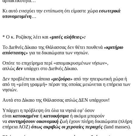
αρπακτικότητα…
Κι αυτό ενισχύει την εντύπωση ότι είμαστε χώρα
εσωτερικά
υπονομευμένη
…
* Ο κ. Ροζάκης λέει και
«μισές αλήθειες»:
Το Διεθνές Δίκαιο της Θάλασσας δεν θέτει πουθενά
«κριτήριο
απόστασης»
για τα δικαιώματα των νησιών.
Οπότε το επιχείρημα περί «απομακρυσμένων νήσων»,
απλώς
δεν
υπάρχει στο Διεθνές Δίκαιο.
Δεν προβλέπεται κάποια
«μεζούρα»
από την ηπειρωτική χώρα ή
από τη «μέση γραμμή» πέραν της οποίας μειώνεται η επήρεια των
νησιών.
Αυτά στο Δίκαιο της Θάλασσας απλώς ΔΕΝ υπάρχουν!
Υπάρχει η πρόβλεψη ότι όλα τα νησιά εφ’ όσον
είναι
κατοικημένα
ή
κατοικήσιμα
ή ακόμα μπορούν
να
συντηρήσουν οικονομική ζ
ωή έχουν πλήρη δικαιώματα (πλήρη
επήρεια ΑΟΖ)
όπως ακριβώς οι χερσαίες περιοχές
(land masses).