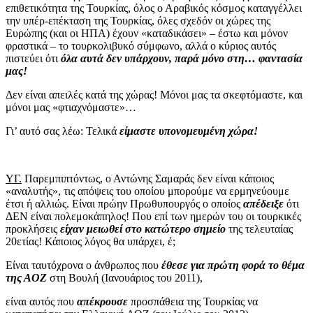
επιθετικότητα της Τουρκίας, όλος ο Αραβικός κόσμος καταγγέλλει
την υπέρ-επέκταση της Τουρκίας, όλες σχεδόν οι χώρες της
Ευρώπης (και οι ΗΠΑ) έχουν «καταδικάσει» – έστω και μόνον
φραστικά – το τουρκολιβυκό σύμφωνο, αλλά ο κύριος αυτός
πιστεύει ότι
όλα αυτά δεν υπάρχουν, παρά μόνο στη… φαντασία
μας!
Δεν είναι απειλές κατά της χώρας! Μόνοι μας τα σκεφτόμαστε, και
μόνοι μας «φτιαχνόμαστε»…
Γι’ αυτό σας λέω: Τελικά
είμαστε υπονομευμένη χώρα!
ΥΓ.
Παρεμπιπτόντως, ο Αντώνης Σαμαράς δεν είναι κάποιος
«αναλυτής», τις απόψεις του οποίου μπορούμε να ερμηνεύουμε
έτσι ή αλλιώς. Είναι πρώην Πρωθυπουργός ο οποίος
απέδειξε
ότι
ΔΕΝ είναι πολεμοκάπηλος! Που επί των ημερών του οι τουρκικές
προκλήσεις
είχαν μειωθεί στο κατώτερο σημείο
της τελευταίας
20ετίας! Κάποιος λόγος θα υπάρχει, έ;
Είναι ταυτόχρονα ο άνθρωπος που
έθεσε για πρώτη φορά το θέμα
της ΑΟΖ
στη Βουλή (Ιανουάριος του 2011),
είναι αυτός που
απέκρουσε
προσπάθεια της Τουρκίας να