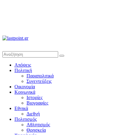
lastpoint.gr
Με
Απόψεις
άποψη
Πολιτική
μέχρι
Παραπολιτικά
τέλους…
Συνεντεύξεις
Οικονομία
Κοινωνικά
Ιστορίες
Βιογραφίες
Εθνικά
Διεθνή
Πολιτισμός
Αθλητισμός
Θρησκεία