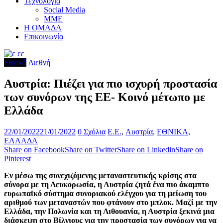
Τεχνολογία
Social Media
ΜΜΕ
Η ΟΜΑΔΑ
Επικοινωνία
Εθνικά
Διεθνή
Αυστρία: Πιέζει για πιο ισχυρή προστασία
των συνόρων της ΕΕ- Κοινό μέτωπο με
Ελλάδα
22/01/2022
21/01/2022
0 Σχόλια
E.E.
,
Αυστρία
,
ΕΘΝΙΚΑ
,
ΕΛΛΑΔΑ
Share on Facebook
Share on Twitter
Share on Linkedin
Share on
Pinterest
Εν μέσω της συνεχιζόμενης μεταναστευτικής κρίσης στα
σύνορα με τη Λευκορωσία, η Αυστρία ζητά ένα πιο άκαμπτο
ευρωπαϊκό σύστημα συνοριακού ελέγχου για τη μείωση του
αριθμού των μεταναστών που φτάνουν στο μπλοκ. Μαζί με την
Ελλάδα, την Πολωνία και τη Λιθουανία, η Αυστρία ξεκινά μια
διάσκεψη στο Βίλνιους για την προστασία των συνόρων για να