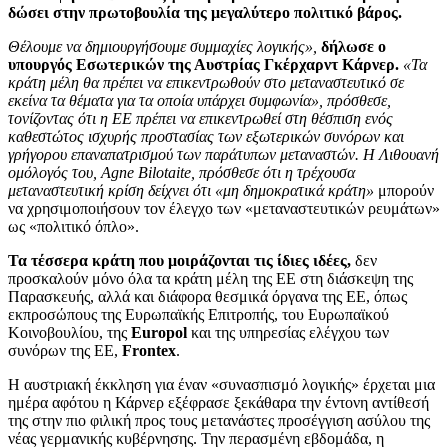
δώσει στην πρωτοβουλία της μεγαλύτερο πολιτικό βάρος.
Θέλουμε να δημιουργήσουμε συμμαχίες λογικής»,
δήλωσε ο
υπουργός Εσωτερικών της Αυστρίας Γκέρχαρντ Κάρνερ.
«Τα
κράτη μέλη θα πρέπει να επικεντρωθούν στο μεταναστευτικό σε
εκείνα τα θέματα για τα οποία υπάρχει συμφωνία», πρόσθεσε,
τονίζοντας ότι η ΕΕ πρέπει να επικεντρωθεί στη θέσπιση ενός
καθεστώτος ισχυρής προστασίας των εξωτερικών συνόρων και
γρήγορου επαναπατρισμού των παράτυπων μεταναστών. Η Λιθουανή
ομόλογός του, Agne Bilotaite, πρόσθεσε ότι η τρέχουσα
μεταναστευτική κρίση δείχνει ότι «μη δημοκρατικά κράτη»
μπορούν
να χρησιμοποιήσουν τον έλεγχο των «μεταναστευτικών ρευμάτων»
ως «πολιτικό όπλο».
Τα τέσσερα κράτη που μοιράζονται τις ίδιες ιδέες,
δεν
προσκαλούν μόνο όλα τα κράτη μέλη της ΕΕ στη διάσκεψη της
Παρασκευής, αλλά και διάφορα θεσμικά όργανα της ΕΕ, όπως
εκπροσώπους της Ευρωπαϊκής Επιτροπής, του Ευρωπαϊκού
Κοινοβουλίου, της
Europol
και της υπηρεσίας ελέγχου των
συνόρων της ΕΕ,
Frontex
.
Η αυστριακή έκκληση για έναν «συνασπισμό λογικής» έρχεται μια
ημέρα αφότου η Κάρνερ εξέφρασε ξεκάθαρα την έντονη αντίθεσή
της στην πιο φιλική προς τους μετανάστες προσέγγιση ασύλου της
νέας γερμανικής κυβέρνησης. Την περασμένη εβδομάδα, η