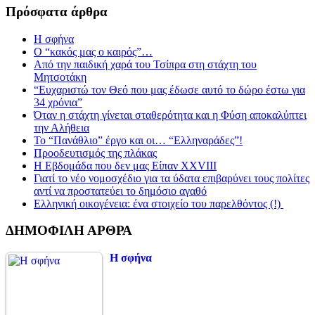
Πρόσφατα άρθρα
Η σφήνα
Ο “κακός μας ο καιρός”…
Από την παιδική χαρά του Τσίπρα στη στάχτη του
Μητσοτάκη
“Ευχαριστώ τον Θεό που μας έδωσε αυτό το δώρο έστω για
34 χρόνια”
Όταν η στάχτη γίνεται σταθερότητα και η Φύση αποκαλύπτει
την Αλήθεια
Το “Πανάθλιο” έργο και οι… “Ελληναράδες”!
Προοδευτισμός της πλάκας
Η Εβδομάδα που δεν μας Είπαν XXVIII
Γιατί το νέο νομοσχέδιο για τα ύδατα επιβαρύνει τους πολίτες
αντί να προστατεύει το δημόσιο αγαθό
Ελληνική οικογένεια: ένα στοιχείο του παρελθόντος (!)
ΔΗΜΟΦΙΛΗ ΑΡΘΡΑ
Η σφήνα