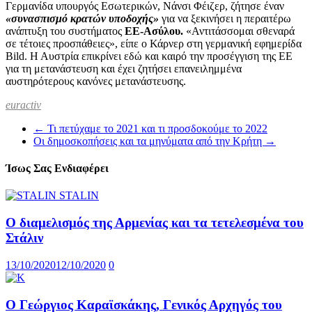
Γερμανίδα υπουργός Εσωτερικών, Νάνσι Φέιζερ, ζήτησε έναν
«συνασπισμό κρατών υποδοχής»
για να ξεκινήσει η περαιτέρω
ανάπτυξη του συστήματος
ΕΕ-Ασύλου.
«Αντιτάσσομαι σθεναρά
σε τέτοιες προσπάθειες», είπε ο Κάρνερ στη γερμανική εφημερίδα
Bild. Η Αυστρία επικρίνει εδώ και καιρό την προσέγγιση της ΕΕ
για τη μετανάστευση και έχει ζητήσει επανειλημμένα
αυστηρότερους κανόνες μετανάστευσης.
euractiv
←
Τι πετύχαμε το 2021 και τι προσδοκούμε το 2022
Οι δημοσκοπήσεις και τα μηνύματα από την Κρήτη
→
Ίσως Σας Ενδιαφέρει
Ο διαμελισμός της Αρμενίας και τα τετελεσμένα του
Στάλιν
13/10/2020
12/10/2020
0
Ο Γεώργιος Καραϊσκάκης, Γενικός Αρχηγός του