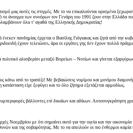
τισμό μας αυτές τις στιγμές. Με το να επικαλούνται ορισμένα ξεχωρ
ό το άνοιγμα των συνόρων τον Γενάρη του 1991 ζουν στην Ελλάδα που 
ολαμβάνουν όλα τ’ αγαθά της Ελληνικής Δημοκρατίας!
ά ένεκεν πανδημίας έρχεται ο Βασίλης Γιόγιακας και ζητά από την κυβ
ριδοειδή έχουν τελειώσει, άρα οι εργάτες γης δεν έχουν πολλά πράγ
να πολιτικό αλισβερίσι μεταξύ Βορείων – Νοτίων και γίνεται εξαργύρω
 κάτω από το τραπέζι! Με βεβαιώσεις νομίμου και μονίμου διαμονής
 κατάσταση είχε ξεφύγει και το όλο ζήτημα εξετάζεται αρμοδίως.
 συμπεριφορές βάλλοντες επί δικαίων και αδίκων. Αυτοσυγκράτηση χρε
ρχές Νοεμβρίου με ότι σημαίνει αυτό για την υγεία και την οικονομία
ευθυνών και της σοβαρότητας. Με το να απειλούν οι πιο ένθερμοι καμί