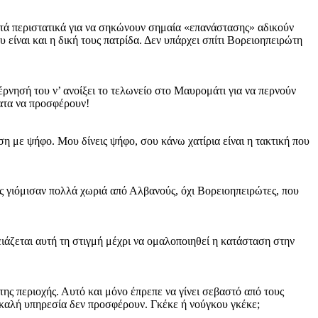
ιστά περιστατικά για να σηκώνουν σημαία «επανάστασης» αδικούν
είναι και η δική τους πατρίδα. Δεν υπάρχει σπίτι Βορειοηπειρώτη
έρνησή του ν’ ανοίξει το τελωνείο στο Μαυρομάτι για να περνούν
ματα να προσφέρουν!
ση με ψήφο. Μου δίνεις ψήφο, σου κάνω χατίρια είναι η τακτική που
 γιόμισαν πολλά χωριά από Αλβανούς, όχι Βορειοηπειρώτες, που
ιάζεται αυτή τη στιγμή μέχρι να ομαλοποιηθεί η κατάσταση στην
 της περιοχής. Αυτό και μόνο έπρεπε να γίνει σεβαστό από τους
α καλή υπηρεσία δεν προσφέρουν. Γκέκε ή νούγκου γκέκε;