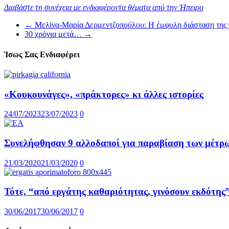
Διαβάστε τη συνέχεια με ενδιαφέροντα θέματα από την Ήπειρο
←
Μελίνα-Μαρία Δερμεντζοπούλου: H έμφυλη διάσταση της πολ
30 χρόνια μετά…
→
Ίσως Σας Ενδιαφέρει
«Κουκουνάγες», «πράκτορες» κι άλλες ιστορίες
24/07/2023
23/07/2023
0
Συνελήφθησαν 9 αλλοδαποί για παραβίαση των μέτρω
21/03/2020
21/03/2020
0
Τότε, “από εργάτης καθαριότητας, γινόσουν εκδότης
30/06/2017
30/06/2017
0