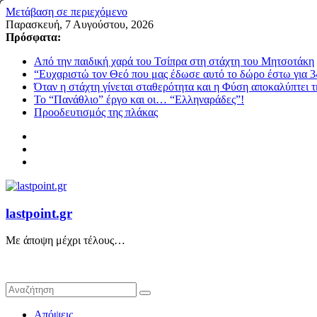
Μετάβαση σε περιεχόμενο
Παρασκευή, 7 Αυγούστου, 2026
Πρόσφατα:
Από την παιδική χαρά του Τσίπρα στη στάχτη του Μητσοτάκη
“Ευχαριστώ τον Θεό που μας έδωσε αυτό το δώρο έστω για 3
Όταν η στάχτη γίνεται σταθερότητα και η Φύση αποκαλύπτει 
Το “Πανάθλιο” έργο και οι… “Ελληναράδες”!
Προοδευτισμός της πλάκας
lastpoint.gr
Με άποψη μέχρι τέλους…
Απόψεις