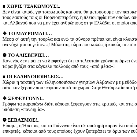
■ ΧΩΡΙΣ ΤΣΑΚΩΜΟΥΣ!..
Δεν είναι καιρός για τσακωμούς και ούτε θα μετρήσουμε τον πατριω
τους εαυτούς τους οι Βορειοηπειρώτες, η πλειοψηφία των οποίων απ
και Αλβανού που να μην έχει ανθρώπους στην Ελλάδα, οι οποίοι απ
❖ ΤΟ ΜΑΥΡΟΜΑΤΙ…
Μέσα σ’ αυτή την τούρλα και ενώ τα σύνορα πρέπει και είναι κλειστ
ανενόχλητοι οι γείτονες! Μάλιστα, τώρα που καλώς ή κακώς τα εσπε
❁ ΤΟ ΑΛΙΣΒΕΡΙΣΙ…
Κανενός δεν πρέπει να διαφεύγει ότι τα τελευταία χρόνια υπάρχει έ
τώρα βγάζει στα κάγκελα πολλούς από τους «από μέσα»!
■ ΟΙ ΕΛΛΗΝΟΠΟΙΗΣΕΙΣ…
Χώρια η τακτική των ελληνοποιήσεων γνησίων Αλβανών με μεθόδους
ούτε καν ξέρουν που πέφτουν αυτά τα χωριά. Στην Θεσπρωτία αυτή η
❖ ΞΕΦΕΥΓΟΥΝ!..
Γράφω τα παραπάνω διότι κάποιοι ξεφεύγουν στις κριτικές και στις
υπόθεση «πανδημία».
❁ ΣΕΒΑΣΜΟΣ!..
Είπαμε, η Ήπειρος και τα Γιάννινα είναι σε αυστηρή καραντίνα από α
επικριτές, κάποιοι από τους οποίους έχουν ξεπεράσει τα όρια των 