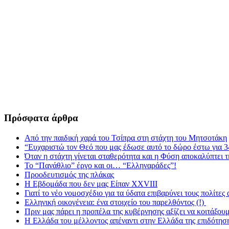
Πρόσφατα άρθρα
Από την παιδική χαρά του Τσίπρα στη στάχτη του Μητσοτάκη
“Ευχαριστώ τον Θεό που μας έδωσε αυτό το δώρο έστω για 3
Όταν η στάχτη γίνεται σταθερότητα και η Φύση αποκαλύπτει 
Το “Πανάθλιο” έργο και οι… “Ελληναράδες”!
Προοδευτισμός της πλάκας
Η Εβδομάδα που δεν μας Είπαν XXVIII
Γιατί το νέο νομοσχέδιο για τα ύδατα επιβαρύνει τους πολίτες
Ελληνική οικογένεια: ένα στοιχείο του παρελθόντος (!)
Πριν μας πάρει η προπέλα της κυβέρνησης αξίζει να κοιτάξου
Η Ελλάδα του μέλλοντος απέναντι στην Ελλάδα της επιδότησ