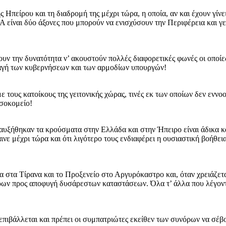
Ηπείρου και τη διαδρομή της μέχρι τώρα, η οποία, αν και έχουν γίνε
 είναι δύο άξονες που μπορούν να ενισχύσουν την Περιφέρεια και γε
ουν την δυνατότητα ν’ ακουστούν πολλές διαφορετικές φωνές οι οποίες
λαγή των κυβερνήσεων και των αρμοδίων υπουργών!
ους κατοίκους της γειτονικής χώρας, τινές εκ των οποίων δεν εννοού
οσοκομείο!
 αυξήθηκαν τα κρούσματα στην Ελλάδα και στην Ήπειρο είναι άδικα κ
ινε μέχρι τώρα και ότι λιγότερο τους ενδιαφέρει η ουσιαστική βοήθε
α στα Τίρανα και το Προξενείο στο Αργυρόκαστρο και, όταν χρειάζετ
ρων προς αποφυγή δυσάρεστων καταστάσεων. Όλα τ’ άλλα που λέγονται
επιβάλλεται και πρέπει οι συμπατριώτες εκείθεν των συνόρων να σέβ