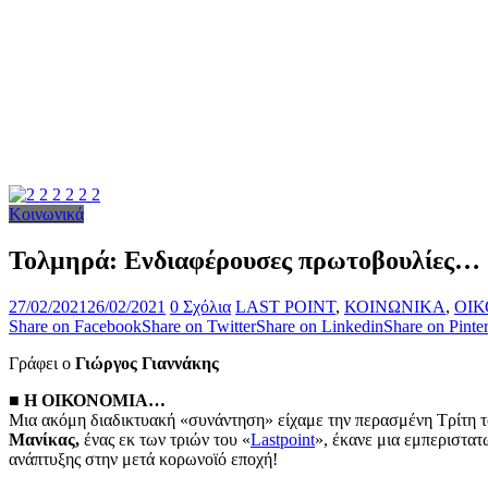
Κοινωνικά
Τολμηρά: Ενδιαφέρουσες πρωτοβουλίες…
27/02/2021
26/02/2021
0 Σχόλια
LAST POINT
,
ΚΟΙΝΩΝΙΚΑ
,
ΟΙ
Share on Facebook
Share on Twitter
Share on Linkedin
Share on Pinter
Γράφει ο
Γιώργος Γιαννάκης
■ Η ΟΙΚΟΝΟΜΙΑ…
Μια ακόμη διαδικτυακή «συνάντηση» είχαμε την περασμένη Τρίτη τ
Μανίκας,
ένας εκ των τριών του «
Lastpoint
», έκανε μια εμπεριστα
ανάπτυξης στην μετά κορωνοϊό εποχή!