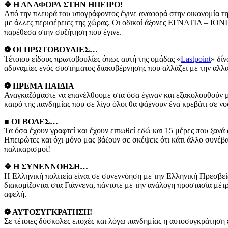
❖ Η ΑΝΑΦΟΡΑ ΣΤΗΝ ΗΠΕΙΡΟ!
Από την πλευρά του υπογράφοντος έγινε αναφορά στην οικονομία της 
με άλλες περιφέρειες της χώρας. Οι οδικοί άξονες ΕΓΝΑΤΙΑ – ΙΟΝΙΑ
παρέθεσα στην συζήτηση που έγινε.
❁ ΟΙ ΠΡΩΤΟΒΟΥΛΙΕΣ…
Τέτοιου είδους πρωτοβουλίες όπως αυτή της ομάδας «
Lastpoint
» δίν
αδυναμίες ενός συστήματος διακυβέρνησης που αλλάζει με την αλ
❁ ΗΡΕΜΑ ΠΑΙΔΙΑ
Αναγκαζόμαστε να επανέλθουμε στα όσα έγιναν και εξακολουθούν με τ
καιρό της πανδημίας που σε λίγο όλοι θα ψάχνουν ένα κρεβάτι σε ν
■ ΟΙ ΒΟΛΕΣ…
Τα όσα έχουν γραφτεί και έχουν ειπωθεί εδώ και 15 μέρες που ξανά
Ηπειρώτες και όχι μόνο μας βάζουν σε σκέψεις ότι κάτι άλλο συνέβα
παλικαρισμοί!
❖ Η ΣΥΝΕΝΝΟΗΣΗ…
Η Ελληνική πολιτεία είναι σε συνεννόηση με την Ελληνική Πρεσβεί
διακομίζονται στα Γιάννενα, πάντοτε με την ανάλογη προστασία μέτ
αφελή.
❁ ΑΥΤΟΣΥΓΚΡΑΤΗΣΗ!
Σε τέτοιες δύσκολες εποχές και λόγω πανδημίας η αυτοσυγκράτηση 