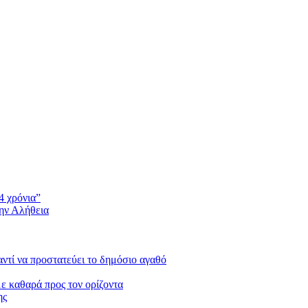
4 χρόνια”
την Αλήθεια
 αντί να προστατεύει το δημόσιο αγαθό
με καθαρά προς τον ορίζοντα
ης