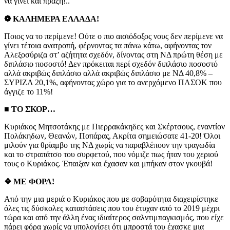
να γίνει και πράξη!..
❁ ΚΑΛΗΜΕΡΑ ΕΛΛΑΔΑ!
Ποιος να το περίμενε! Ούτε ο πιο αισιόδοξος νους δεν περίμενε να
γίνει τέτοια ανατροπή, φέρνοντας τα πάνω κάτω, αφήνοντας τον
Αλεξοσύριζα στ’ αζήτητα σχεδόν, δίνοντας στη ΝΔ πρώτη θέση με
διπλάσιο ποσοστό! Δεν πρόκειται περί σχεδόν διπλάσιο ποσοστό
αλλά ακριβώς διπλάσιο αλλά ακριβώς διπλάσιο με ΝΔ 40,8% –
ΣΥΡΙΖΑ 20,1%, αφήνοντας χώρο για το ανερχόμενο ΠΑΣΟΚ που
άγγιζε το 11%!
■ ΤΟ ΣΚΟΡ…
Κυριάκος Μητσοτάκης με Πιερρακάκηδες και Σκέρτσους, εναντίον
Πολάκηδων, Θεανών, Ποπάρας, Ακρίτα σημειώσατε 41-20! Όλοι
μιλούν για θρίαμβο της ΝΔ χωρίς να παραβλέπουν την τραγωδία
και το στραπάτσο του συρφετού, που νόμιζε πως ήταν του χεριού
τους ο Κυριάκος. Έπαιξαν και έχασαν και μπήκαν στον γκουβά!
❖ ΜΕ ΦΟΡΑ!
Από την μια μεριά ο Κυριάκος που με σοβαρότητα διαχειρίστηκε
όλες τις δύσκολες καταστάσεις που του έτυχαν από το 2019 μέχρι
τώρα και από την άλλη ένας ιδιαίτερος σαλντιμπαγκισμός, που είχε
πάρει φόρα χωρίς να υπολογίσει ότι μπροστά του έχασκε μια