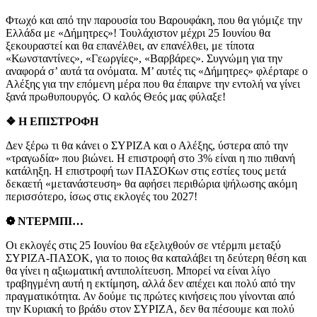
Φτωχό και από την παρουσία του Βαρουφάκη, που θα γιόμιζε την
Ελλάδα με «Δήμητρες»! Τουλάχιστον μέχρι 25 Ιουνίου θα
ξεκουραστεί και θα επανέλθει, αν επανέλθει, με τίποτα
«Κωνσταντίνες», «Γεωργίες», «Βαρβάρες». Συγνώμη για την
αναφορά σ’ αυτά τα ονόματα. Μ’ αυτές τις «Δήμητρες» φλέρταρε ο
Αλέξης για την επόμενη μέρα που θα έπαιρνε την εντολή να γίνει
ξανά πρωθυπουργός. Ο καλός Θεός μας φύλαξε!
❖ Η ΕΠΙΣΤΡΟΦΗ
Δεν ξέρω τι θα κάνει ο ΣΥΡΙΖΑ και ο Αλέξης, ύστερα από την
«τραγωδία» που βιώνει. Η επιστροφή στο 3% είναι η πιο πιθανή
κατάληξη. Η επιστροφή των ΠΑΣΟΚων στις εστίες τους μετά
δεκαετή «μετανάστευση» θα αφήσει περιθώρια ψήλωσης ακόμη
περισσότερο, ίσως στις εκλογές του 2027!
❁ ΝΤΕΡΜΠΙ…
Οι εκλογές στις 25 Ιουνίου θα εξελιχθούν σε ντέρμπι μεταξύ
ΣΥΡΙΖΑ-ΠΑΣΟΚ, για το ποιος θα καταλάβει τη δεύτερη θέση και
θα γίνει η αξιωματική αντιπολίτευση. Μπορεί να είναι λίγο
τραβηγμένη αυτή η εκτίμηση, αλλά δεν απέχει και πολύ από την
πραγματικότητα. Αν δούμε τις πρώτες κινήσεις που γίνονται από
την Κυριακή το βράδυ στον ΣΥΡΙΖΑ, δεν θα πέσουμε και πολύ