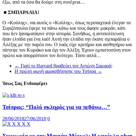
έξω, από τα όσα θα δούμε στη συνέχεια…
■ ΣΜΠΑΡΑΛΙΑ!
Ο «Κούλης», ναι αυτός ο «Κούλης», όπως περιπαιχτικά έλεγαν τα
Συριζόπουλα έφερε τα πάνω κάτω και τους άφησε μακράν, κάτι
που δεν ξαναματάγινε στην ιστορία. Συνήθως, η αντιπολίτευση
ήταν ελπίδα για ένα λαό! Αυτή την ελπίδα την έκανε σμπαράλια ο
Αλέξης με την παρέα του. Ο λαός είχε κριτήριο και αισθητήριο και
πίστεψε τον Κυριάκο και όχι τον Αλέξη. Έχουν εμπιστοσύνη στον
πρώτο και απορρίπτουν τον δεύτερο. Τόσο απλά…
←
Γιατί το Harvard βραβεύει τον Αντώνη Σαμαρά;
Η πρώτη φωνή αμφισβήτησης του Τσίπρα
→
Ίσως Σας Ενδιαφέρει
Τσίπρας: “Πολύ σκληρός για να πεθάνω…”
28/06/2018
27/06/2018
0
Συμφωνία με την Μαντάμ Μέρκελ: Η καρέκλα uber