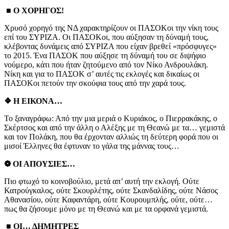
■ Ο ΧΟΡΗΓΟΣ!
Χρυσό χορηγό της ΝΔ χαρακτηρίζουν οι ΠΑΣΟΚοι την νίκη τους
επί του ΣΥΡΙΖΑ. Οι ΠΑΣΟΚοι, που αύξησαν τη δύναμή τους,
κλέβοντας δυνάμεις από ΣΥΡΙΖΑ που είχαν βρεθεί «πρόσφυγες»
το 2015. Ένα ΠΑΣΟΚ που αύξησε τη δύναμή του σε διψήφιο
νούμερο, κάτι που ήταν ζητούμενο από τον Νίκο Ανδρουλάκη.
Νίκη και για το ΠΑΣΟΚ σ’ αυτές τις εκλογές και δικαίως οι
ΠΑΣΟΚοι πετούν την σκούφια τους από την χαρά τους.
❖ Η ΕΙΚΟΝΑ…
Το ξαναγράφω: Από την μια μεριά ο Κυριάκος, ο Πιερρακάκης, ο
Σκέρτσος και από την άλλη ο Αλέξης με τη Θεανώ με τα… γεμιστά
και τον Πολάκη, που θα έρχονταν αλλιώς τη δεύτερη φορά που οι
μισοί Έλληνες θα έφτυναν το γάλα της μάννας τους…
❁ ΟΙ ΑΠΟΥΣΙΕΣ…
Πιο φτωχό το κοινοβούλιο, μετά απ’ αυτή την εκλογή. Ούτε
Κατρούγκαλος, ούτε Σκουρλέτης, ούτε Σκανδαλίδης, ούτε Νάσος
Αθανασίου, ούτε Καφαντάρη, ούτε Κουρουμπλής, ούτε, ούτε…
πως θα ζήσουμε μόνο με τη Θεανώ και με τα ορφανά γεμιστά.
■ ΟΙ… ΔΗΜΗΤΡΕΣ