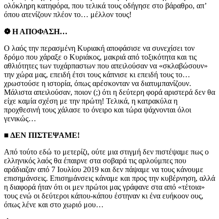
ολόκληρη κατηφόρα, που τελικά τους οδήγησε στο βάραθρο, απ’
όπου ατενίζουν πλέον το… μέλλον τους!
❁ Η ΑΠΟΦΑΣΗ…
Ο λαός την περασμένη Κυριακή αποφάσισε να συνεχίσει τον
δρόμο που χάραξε ο Κυριάκος, μακριά από τοξικότητα και τις
αθλιότητες των τυχάρπαστων που απειλούσαν να «σκλαβώσουν»
την χώρα μας, επειδή έτσι τους κάπνισε κι επειδή τους το…
χρωστούσε η ιστορία, όπως αρέσκονταν να διατυμπανίζουν.
Μάλιστα απειλούσαν, ποιον (;) ότι η δεύτερη φορά αριστερά δεν θα
είχε καμία σχέση με την πρώτη! Τελικά, η κατρακύλα η
προχθεσινή τους χάλασε το όνειρο και τώρα ψάχνονται όλοι
γενικώς…
■ ΔΕΝ ΠΙΣΤΕΨΑΜΕ!
Από τούτο εδώ το μετερίζι, ούτε μια στιγμή δεν πιστέψαμε πως ο
ελληνικός λαός θα έπαιρνε στα σοβαρά τις αρλούμπες που
αράδιαζαν από 7 Ιουλίου 2019 και δεν πάψαμε να τους κάνουμε
επισημάνσεις. Επισημάνσεις κάναμε και προς την κυβέρνηση, αλλά
η διαφορά ήταν ότι οι μεν πρώτοι μας γράφανε στα από «τέτοια»
τους ενώ οι δεύτεροι κάπου-κάπου έστηναν κι ένα ευήκοον ους,
όπως λένε και στο χωριό μου…