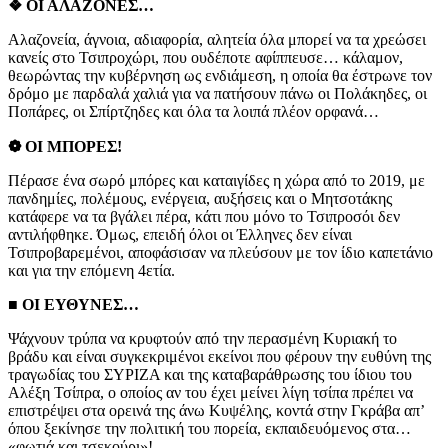
❖ ΟΙ ΑΛΑΖΟΝΕΣ…
Αλαζονεία, άγνοια, αδιαφορία, αλητεία όλα μπορεί να τα χρεώσει
κανείς στο Τσιπροχώρι, που ουδέποτε αφίππευσε… κάλαμον,
θεωρώντας την κυβέρνηση ως ενδιάμεση, η οποία θα έστρωνε τον
δρόμο με παρδαλά χαλιά για να πατήσουν πάνω οι Πολάκηδες, οι
Ποπάρες, οι Σπίρτζηδες και όλα τα λοιπά πλέον ορφανά…
❁ ΟΙ ΜΠΟΡΕΣ!
Πέρασε ένα σωρό μπόρες και καταιγίδες η χώρα από το 2019, με
πανδημίες, πολέμους, ενέργεια, αυξήσεις και ο Μητσοτάκης
κατάφερε να τα βγάλει πέρα, κάτι που μόνο το Τσιπροσόι δεν
αντιλήφθηκε. Όμως, επειδή όλοι οι Έλληνες δεν είναι
Τσιπροβαρεμένοι, αποφάσισαν να πλεύσουν με τον ίδιο καπετάνιο
και για την επόμενη 4ετία.
■ ΟΙ ΕΥΘΥΝΕΣ…
Ψάχνουν τρύπα να κρυφτούν από την περασμένη Κυριακή το
βράδυ και είναι συγκεκριμένοι εκείνοι που φέρουν την ευθύνη της
τραγωδίας του ΣΥΡΙΖΑ και της καταβαράθρωσης του ίδιου του
Αλέξη Τσίπρα, ο οποίος αν του έχει μείνει λίγη τσίπα πρέπει να
επιστρέψει στα ορεινά της άνω Κυψέλης, κοντά στην Γκράβα απ’
όπου ξεκίνησε την πολιτική του πορεία, εκπαιδευόμενος στα…
«φωτιά και τσεκούρι»!