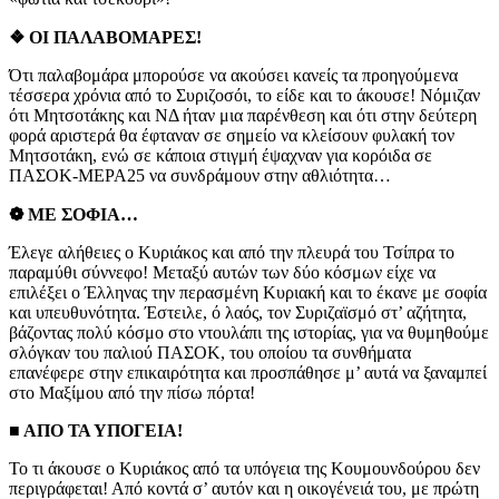
❖ ΟΙ ΠΑΛΑΒΟΜΑΡΕΣ!
Ότι παλαβομάρα μπορούσε να ακούσει κανείς τα προηγούμενα
τέσσερα χρόνια από το Συριζοσόι, το είδε και το άκουσε! Νόμιζαν
ότι Μητσοτάκης και ΝΔ ήταν μια παρένθεση και ότι στην δεύτερη
φορά αριστερά θα έφταναν σε σημείο να κλείσουν φυλακή τον
Μητσοτάκη, ενώ σε κάποια στιγμή έψαχναν για κορόιδα σε
ΠΑΣΟΚ-ΜΕΡΑ25 να συνδράμουν στην αθλιότητα…
❁ ΜΕ ΣΟΦΙΑ…
Έλεγε αλήθειες ο Κυριάκος και από την πλευρά του Τσίπρα το
παραμύθι σύννεφο! Μεταξύ αυτών των δύο κόσμων είχε να
επιλέξει ο Έλληνας την περασμένη Κυριακή και το έκανε με σοφία
και υπευθυνότητα. Έστειλε, ό λαός, τον Συριζαϊσμό στ’ αζήτητα,
βάζοντας πολύ κόσμο στο ντουλάπι της ιστορίας, για να θυμηθούμε
σλόγκαν του παλιού ΠΑΣΟΚ, του οποίου τα συνθήματα
επανέφερε στην επικαιρότητα και προσπάθησε μ’ αυτά να ξαναμπεί
στο Μαξίμου από την πίσω πόρτα!
■ ΑΠΟ ΤΑ ΥΠΟΓΕΙΑ!
Το τι άκουσε ο Κυριάκος από τα υπόγεια της Κουμουνδούρου δεν
περιγράφεται! Από κοντά σ’ αυτόν και η οικογένειά του, με πρώτη