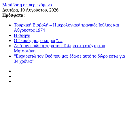
Μετάβαση σε περιεχόμενο
Δευτέρα, 10 Αυγούστου, 2026
Πρόσφατα:
Τουρκική Εισβολή – Ημερολογιακά τραγικός Ιούλιος και
Αύγουστος 1974
Η σφήνα
Ο “κακός μας ο καιρός”…
Από την παιδική χαρά του Τσίπρα στη στάχτη του
Μητσοτάκη
“Ευχαριστώ τον Θεό που μας έδωσε αυτό το δώρο έστω για
34 χρόνια”