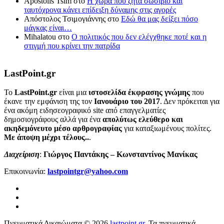
Apostolis Tsim
στο
Η χώρα που ζητά σωσίβιο και
ταυτόχρονα κάνει επίδειξη δύναμης στις αγορές
Απόστολος Τσιμογιάννης
στο
Εδώ θα μας δείξει πόσο
μάγκας είναι…
Mihalatou
στο
Ο πολιτικός που δεν ελέγχθηκε ποτέ και η
στιγμή που κρίνει την πατρίδα
LastPoint.gr
To
LastPoint.gr
είναι μια
ιστοσελίδα έκφρασης γνώμης
που
έκανε την εμφάνιση της τον
Ιανουάριο του 2017
. Δεν πρόκειται για
ένα ακόμη ειδησεογραφικό site από επαγγελματίες
δημοσιογράφους αλλά για ένα
απολύτως ελεύθερο και
ακηδεμόνευτο μέσο αρθρογραφίας
για καταξιωμένους πολίτες.
Με άποψη μέχρι τέλους..
.
Διαχείριση
:
Γιώργος Παντάκης – Κωνσταντίνος Μανίκας
Επικοινωνία:
lastpointgr@yahoo.com
Πνευματικά Δικαιώματα © 2026
lastpoint.gr
. Τα πνευματικά