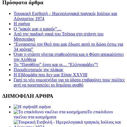
Πρόσφατα άρθρα
Τουρκική Εισβολή – Ημερολογιακά τραγικός Ιούλιος και
Αύγουστος 1974
Η σφήνα
Ο “κακός μας ο καιρός”…
Από την παιδική χαρά του Τσίπρα στη στάχτη του
Μητσοτάκη
“Ευχαριστώ τον Θεό που μας έδωσε αυτό το δώρο έστω για
34 χρόνια”
Όταν η στάχτη γίνεται σταθερότητα και η Φύση αποκαλύπτει
την Αλήθεια
Το “Πανάθλιο” έργο και οι… “Ελληναράδες”!
Προοδευτισμός της πλάκας
Η Εβδομάδα που δεν μας Είπαν XXVIII
Γιατί το νέο νομοσχέδιο για τα ύδατα επιβαρύνει τους πολίτες
αντί να προστατεύει το δημόσιο αγαθό
ΔΗΜΟΦΙΛΗ ΑΡΘΡΑ
Η σφήνα
Το επικίνδυνο
νικέλιο στα κοσμήματα