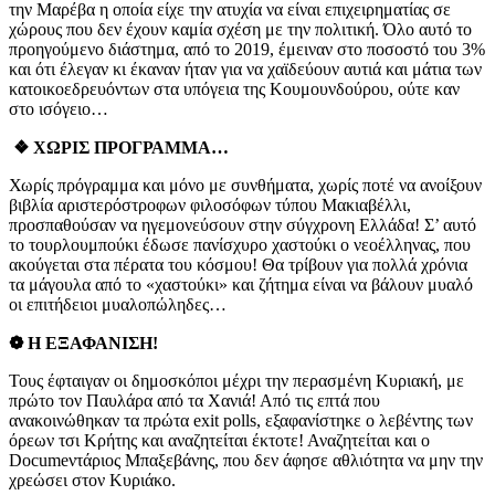
την Μαρέβα η οποία είχε την ατυχία να είναι επιχειρηματίας σε
χώρους που δεν έχουν καμία σχέση με την πολιτική. Όλο αυτό το
προηγούμενο διάστημα, από το 2019, έμειναν στο ποσοστό του 3%
και ότι έλεγαν κι έκαναν ήταν για να χαϊδεύουν αυτιά και μάτια των
κατοικοεδρευόντων στα υπόγεια της Κουμουνδούρου, ούτε καν
στο ισόγειο…
❖ ΧΩΡΙΣ ΠΡΟΓΡΑΜΜΑ…
Χωρίς πρόγραμμα και μόνο με συνθήματα, χωρίς ποτέ να ανοίξουν
βιβλία αριστερόστροφων φιλοσόφων τύπου Μακιαβέλλι,
προσπαθούσαν να ηγεμονεύσουν στην σύγχρονη Ελλάδα! Σ’ αυτό
το τουρλουμπούκι έδωσε πανίσχυρο χαστούκι ο νεοέλληνας, που
ακούγεται στα πέρατα του κόσμου! Θα τρίβουν για πολλά χρόνια
τα μάγουλα από το «χαστούκι» και ζήτημα είναι να βάλουν μυαλό
οι επιτήδειοι μυαλοπώληδες…
❁ Η ΕΞΑΦΑΝΙΣΗ!
Τους έφταιγαν οι δημοσκόποι μέχρι την περασμένη Κυριακή, με
πρώτο τον Παυλάρα από τα Χανιά! Από τις επτά που
ανακοινώθηκαν τα πρώτα exit polls, εξαφανίστηκε ο λεβέντης των
όρεων τσι Κρήτης και αναζητείται έκτοτε! Αναζητείται και ο
Documeντάριος Μπαξεβάνης, που δεν άφησε αθλιότητα να μην την
χρεώσει στον Κυριάκο.