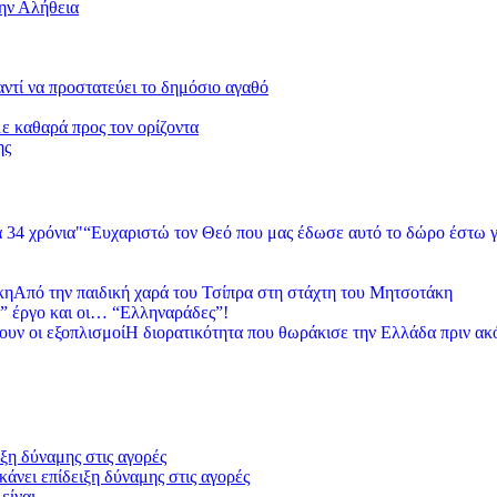
την Αλήθεια
 αντί να προστατεύει το δημόσιο αγαθό
με καθαρά προς τον ορίζοντα
ης
“Ευχαριστώ τον Θεό που μας έδωσε αυτό το δώρο έστω γ
Από την παιδική χαρά του Τσίπρα στη στάχτη του Μητσοτάκη
” έργο και οι… “Ελληναράδες”!
Η διορατικότητα που θωράκισε την Ελλάδα πριν ακ
ξη δύναμης στις αγορές
άνει επίδειξη δύναμης στις αγορές
 είναι…