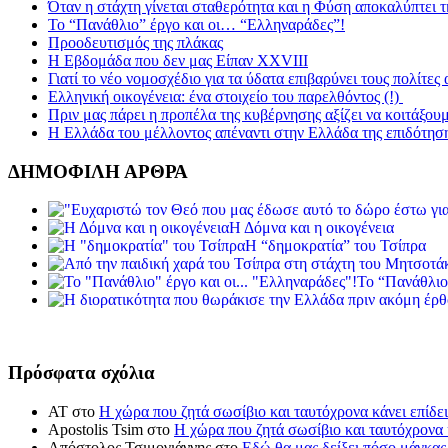
Όταν η στάχτη γίνεται σταθερότητα και η Φύση αποκαλύπτει 
Το “Πανάθλιο” έργο και οι… “Ελληναράδες”!
Προοδευτισμός της πλάκας
Η Εβδομάδα που δεν μας Είπαν XXVIII
Γιατί το νέο νομοσχέδιο για τα ύδατα επιβαρύνει τους πολίτες
Ελληνική οικογένεια: ένα στοιχείο του παρελθόντος (!)
Πριν μας πάρει η προπέλα της κυβέρνησης αξίζει να κοιτάξου
Η Ελλάδα του μέλλοντος απέναντι στην Ελλάδα της επιδότησ
ΔΗΜΟΦΙΛΗ ΑΡΘΡΑ
Η Δόμνα και η οικογένεια
Η “δημοκρατία” του Τσίπρα
Το “Πανάθλιο
Πρόσφατα σχόλια
ΑΤ
στο
Η χώρα που ζητά σωσίβιο και ταυτόχρονα κάνει επίδει
Apostolis Tsim
στο
Η χώρα που ζητά σωσίβιο και ταυτόχρονα κ
Απόστολος Τσιμογιάννης
στο
Εδώ θα μας δείξει πόσο μάγκας