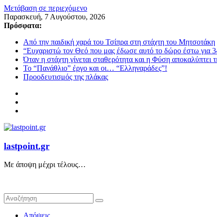
Μετάβαση σε περιεχόμενο
Παρασκευή, 7 Αυγούστου, 2026
Πρόσφατα:
Από την παιδική χαρά του Τσίπρα στη στάχτη του Μητσοτάκη
“Ευχαριστώ τον Θεό που μας έδωσε αυτό το δώρο έστω για 3
Όταν η στάχτη γίνεται σταθερότητα και η Φύση αποκαλύπτει 
Το “Πανάθλιο” έργο και οι… “Ελληναράδες”!
Προοδευτισμός της πλάκας
lastpoint.gr
Με άποψη μέχρι τέλους…
Απόψεις