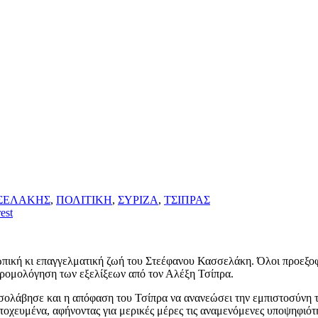
ΣΕΛΑΚΗΣ
,
ΠΟΛΙΤΙΚΗ
,
ΣΥΡΙΖΑ
,
ΤΣΙΠΡΑΣ
est
ωπική κι επαγγελματική ζωή του Στεέφανου Κασσελάκη. Όλοι προεξοφλ
ρομολόγηση των εξελίξεων από τον Αλέξη Τσίπρα.
τι μεσολάβησε και η απόφαση του Τσίπρα να ανανεώσει την εμπιστοσύ
οχευμένα, αφήνοντας για μερικές μέρες τις αναμενόμενες υποψηφιότη