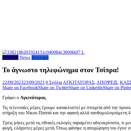
Απόψεις
News
Πολιτική
Το άγνωστο τηλεφώνημα στον Τσίπρα!
22/09/2023
23/09/2023
0 Σχόλια
ΑΓΚΙΤΑΤΟΡΑΣ
,
ΑΠΟΨΕΙΣ
,
ΚΑΣ
Share on Facebook
Share on Twitter
Share on Linkedin
Share on Pinter
Γράφει ο
Αγκιτάτορας
Τις τελευταίες μέρες έχουμε κατακλυστεί με στοιχεία από την προσ
στήριξη του Νίκου Παππά και την αφανή αλλά πανθομολογούμενη δ
Τρεις μήνες μετά τις εθνικές εκλογές παραμένει αδιευκρίνιστο, 
φυγή, ελάχιστες μέρες μετά. Όπως φάνηκε η αποχώρηση του έγινε στ