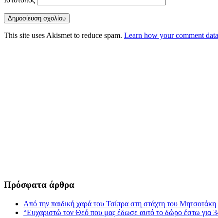
This site uses Akismet to reduce spam.
Learn how your comment data 
Πρόσφατα άρθρα
Από την παιδική χαρά του Τσίπρα στη στάχτη του Μητσοτάκη
“Ευχαριστώ τον Θεό που μας έδωσε αυτό το δώρο έστω για 3