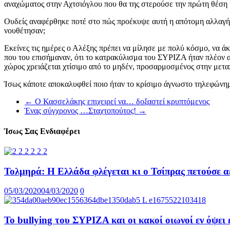
αναχώματος στην Αχτσιόγλου που θα της στερούσε την πρώτη θέση κ
Ουδείς αναφέρθηκε ποτέ στο πώς προέκυψε αυτή η απότομη αλλαγή στ
νουθέτησαν;
Εκείνες τις ημέρες ο Αλέξης πρέπει να μίλησε με πολύ κόσμο, να 
που του επισήμαναν, ότι το κατρακύλισμα του ΣΥΡΙΖΑ ήταν πλέον α
χώρος χρειάζεται χτίσιμο από το μηδέν, προσαρμοσμένος στην μετα
Ίσως κάποτε αποκαλυφθεί ποιο ήταν το κρίσιμο άγνωστο τηλεφώνη
←
Ο Κασσελάκης επιχειρεί να… δοξαστεί κρυπτόμενος
Ένας σύγχρονος …Σταχτοπούτος!
→
Ίσως Σας Ενδιαφέρει
Τολμηρά: Η Ελλάδα φλέγεται κι ο Τσίπρας πετούσε α
05/03/2020
04/03/2020
0
To bullying του ΣΥΡΙΖΑ και οι κακοί οιωνοί εν όψει