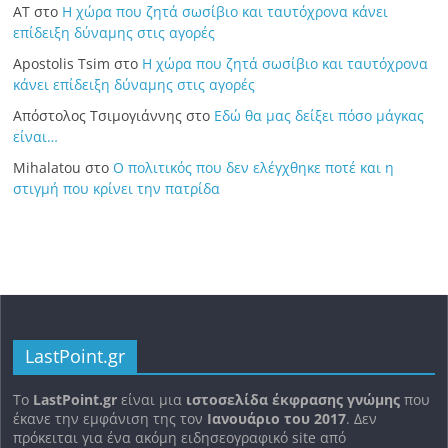
ΑΤ
στο
Η χώρα που ζητά σωσίβιο και ταυτόχρονα κάνει
επίδειξη δύναμης στις αγορές
Apostolis Tsim
στο
Η χώρα που ζητά σωσίβιο και ταυτόχρονα
κάνει επίδειξη δύναμης στις αγορές
Απόστολος Τσιμογιάννης
στο
Εδώ θα μας δείξει πόσο μάγκας
είναι…
Mihalatou
στο
Ο πολιτικός που δεν ελέγχθηκε ποτέ και η
στιγμή που κρίνει την πατρίδα
LastPoint.gr
To
LastPoint.gr
είναι μια
ιστοσελίδα έκφρασης γνώμης
που
έκανε την εμφάνιση της τον
Ιανουάριο του 2017
. Δεν
πρόκειται για ένα ακόμη ειδησεογραφικό site από