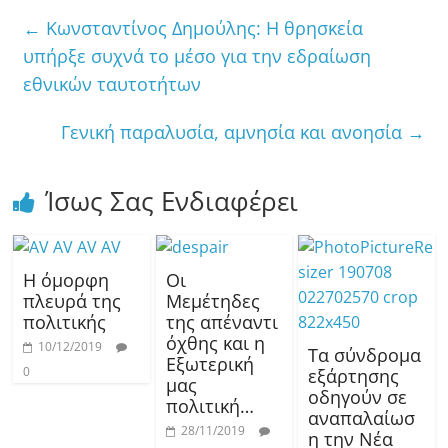
←
Κωνσταντίνος Δημούλης: Η θρησκεία
υπήρξε συχνά το μέσο για την εδραίωση
εθνικών ταυτοτήτων
Γενική παραλυσία, αμνησία και ανοησία
→
Ίσως Σας Ενδιαφέρει
Η όμορφη
Οι
πλευρά της
Μεμέτηδες
πολιτικής
της απέναντι
όχθης και η
10/12/2019
Τα σύνδρομα
Εξωτερική
0
εξάρτησης
μας
οδηγούν σε
πολιτική…
αναπαλαίωσ
28/11/2019
η την Νέα