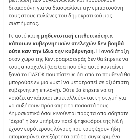
βελτίωση των συγκοινωνιών και προσδοκούν
δικαιοσύνη για να διασφαλίσει την εμπιστοσύνη
τους στους πυλώνες του δημοκρατικού μας
συστήματος.
Γι’ αυτό και
η μηδενιστική επιθετικότητα
κάποιων κυβερνητικών στελεχών δεν βοηθά
ούτε καν την ίδια την κυβέρνηση
. Η αναδιάταξη
στον χώρο της Κεντροαριστεράς δεν θα έπρεπε να
τους απασχολεί (ίσα ίσα που όλο αυτό κονταίνει
ξανά το ΠΑΣΟΚ που πίστεψε ότι από το πουθενά θα
μπορούσε εν μια νυκτί να μετατραπεί σε αξιόπιστη
κυβερνητική επιλογή). Ούτε θα έπρεπε να τη
νοιάζει αν κάποιοι εκμεταλλεύονται τη στιγμή για
να αυξήσουν πρόσκαιρα τα ποσοστά τους.
Δημοσκοπικά όσοι κινούνται προς τα οποιαδήποτε
“άκρα” ή δεν υπήρξαν ποτέ ψηφοφόροι της ΝΔ ή
έχουν ευρύτερους λόγους που τους έχουν ήδη
απομακρύνει ανεξάρτητα από το συγκεκριμένο