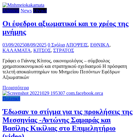
Απόψεις
News
Εθνικά
Οι έφεδροι αξιωματικοί και το χρέος της
μνήμης
03/09/2025
08/09/2025
0 Σχόλια
ΑΠΟΨΕΙΣ
,
ΕΘΝΙΚΑ
,
ΚΑΛΑΜΑΤΑ
,
ΚΙΤΣΟΣ
,
ΣΤΡΑΤΟΣ
Γράφει ο Γιάννης Κίτσος, οικονομολόγος – σύμβουλος
χρηματοοικονομικού και στρατηγικού σχεδιασμού Η πρόσφατη
τελετή αποκαλυπτηρίων του Μνημείου Πεσόντων Εφέδρων
Αξιωματικών
Περισσότερα
Πολιτική
Έδωσαν το στίγμα για τις προκλήσεις της
Μεσσηνίας -Αντώνης Σαμαράς και
Βασίλης Κικίλιας στο Επιμελητήριο
(video)