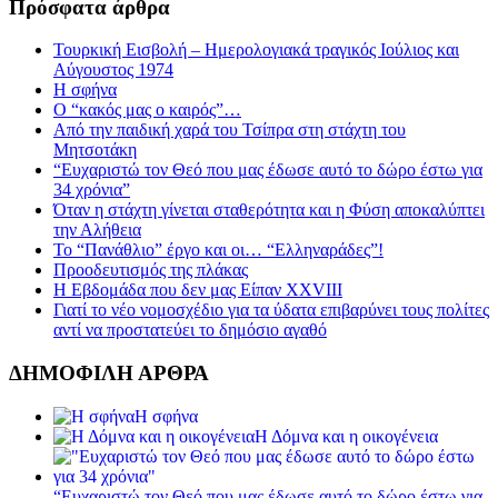
Πρόσφατα άρθρα
Τουρκική Εισβολή – Ημερολογιακά τραγικός Ιούλιος και
Αύγουστος 1974
Η σφήνα
Ο “κακός μας ο καιρός”…
Από την παιδική χαρά του Τσίπρα στη στάχτη του
Μητσοτάκη
“Ευχαριστώ τον Θεό που μας έδωσε αυτό το δώρο έστω για
34 χρόνια”
Όταν η στάχτη γίνεται σταθερότητα και η Φύση αποκαλύπτει
την Αλήθεια
Το “Πανάθλιο” έργο και οι… “Ελληναράδες”!
Προοδευτισμός της πλάκας
Η Εβδομάδα που δεν μας Είπαν XXVIII
Γιατί το νέο νομοσχέδιο για τα ύδατα επιβαρύνει τους πολίτες
αντί να προστατεύει το δημόσιο αγαθό
ΔΗΜΟΦΙΛΗ ΑΡΘΡΑ
Η σφήνα
Η Δόμνα και η οικογένεια
“Ευχαριστώ τον Θεό που μας έδωσε αυτό το δώρο έστω για