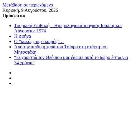
Μετάβαση σε περιεχόμενο
Κυριακή, 9 Αυγούστου, 2026
Πρόσφατα:
Τουρκική Εισβολή – Ημερολογιακά τραγικός Ιούλιος και
Αύγουστος 1974
Η σφήνα
Ο “κακός μας ο καιρός”…
Από την παιδική χαρά του Τσίπρα στη στάχτη του
Μητσοτάκη
“Ευχαριστώ τον Θεό που μας έδωσε αυτό το δώρο έστω για
34 χρόνια”