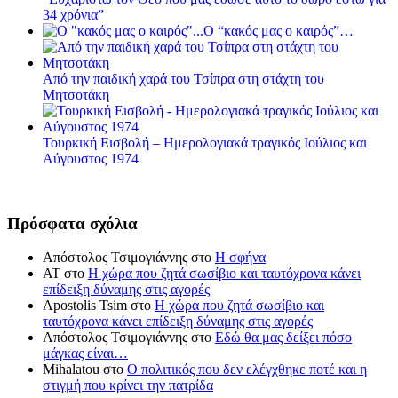
34 χρόνια”
Ο “κακός μας ο καιρός”…
Από την παιδική χαρά του Τσίπρα στη στάχτη του
Μητσοτάκη
Τουρκική Εισβολή – Ημερολογιακά τραγικός Ιούλιος και
Αύγουστος 1974
Πρόσφατα σχόλια
Απόστολος Τσιμογιάννης
στο
Η σφήνα
ΑΤ
στο
Η χώρα που ζητά σωσίβιο και ταυτόχρονα κάνει
επίδειξη δύναμης στις αγορές
Apostolis Tsim
στο
Η χώρα που ζητά σωσίβιο και
ταυτόχρονα κάνει επίδειξη δύναμης στις αγορές
Απόστολος Τσιμογιάννης
στο
Εδώ θα μας δείξει πόσο
μάγκας είναι…
Mihalatou
στο
Ο πολιτικός που δεν ελέγχθηκε ποτέ και η
στιγμή που κρίνει την πατρίδα