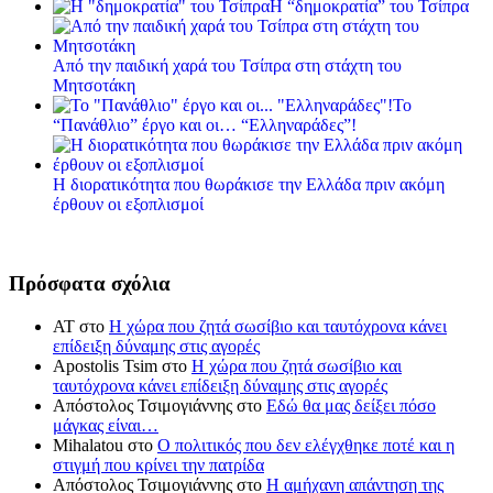
Η “δημοκρατία” του Τσίπρα
Από την παιδική χαρά του Τσίπρα στη στάχτη του
Μητσοτάκη
Το
“Πανάθλιο” έργο και οι… “Ελληναράδες”!
Η διορατικότητα που θωράκισε την Ελλάδα πριν ακόμη
έρθουν οι εξοπλισμοί
Πρόσφατα σχόλια
ΑΤ
στο
Η χώρα που ζητά σωσίβιο και ταυτόχρονα κάνει
επίδειξη δύναμης στις αγορές
Apostolis Tsim
στο
Η χώρα που ζητά σωσίβιο και
ταυτόχρονα κάνει επίδειξη δύναμης στις αγορές
Απόστολος Τσιμογιάννης
στο
Εδώ θα μας δείξει πόσο
μάγκας είναι…
Mihalatou
στο
Ο πολιτικός που δεν ελέγχθηκε ποτέ και η
στιγμή που κρίνει την πατρίδα
Απόστολος Τσιμογιάννης
στο
Η αμήχανη απάντηση της