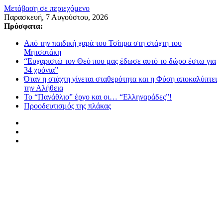
Μετάβαση σε περιεχόμενο
Παρασκευή, 7 Αυγούστου, 2026
Πρόσφατα:
Από την παιδική χαρά του Τσίπρα στη στάχτη του
Μητσοτάκη
“Ευχαριστώ τον Θεό που μας έδωσε αυτό το δώρο έστω για
34 χρόνια”
Όταν η στάχτη γίνεται σταθερότητα και η Φύση αποκαλύπτει
την Αλήθεια
Το “Πανάθλιο” έργο και οι… “Ελληναράδες”!
Προοδευτισμός της πλάκας