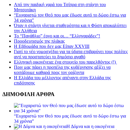
Από την παιδική χαρά του Τσίπρα στη στάχτη του
Μητσοτάκη
“Ευχαριστώ τον Θεό που μας έδωσε αυτό το δώρο έστω για
34 χρόνια”
Όταν η στάχτη γίνεται σταθερότητα και η Φύση αποκαλύπτει
την Αλήθεια
Το “Πανάθλιο” έργο και οι… “Ελληναράδες”!
Προοδευτισμός της πλάκας
Η Εβδομάδα που δεν μας Είπαν XXVIII
Γιατί το νέο νομοσχέδιο για τα ύδατα επιβαρύνει τους πολίτες
αντί να προστατεύει το δημόσιο αγαθό
Ελληνική οικογένεια: ένα στοιχείο του παρελθόντος (!)
Πριν μας πάρει η προπέλα της κυβέρνησης αξίζει να
κοιτάξουμε καθαρά προς τον ορίζοντα
Η Ελλάδα του μέλλοντος απέναντι στην Ελλάδα της
επιδότησης
ΔΗΜΟΦΙΛΗ ΑΡΘΡΑ
“Ευχαριστώ τον Θεό που μας έδωσε αυτό το δώρο έστω για
34 χρόνια”
Η Δόμνα και η οικογένεια