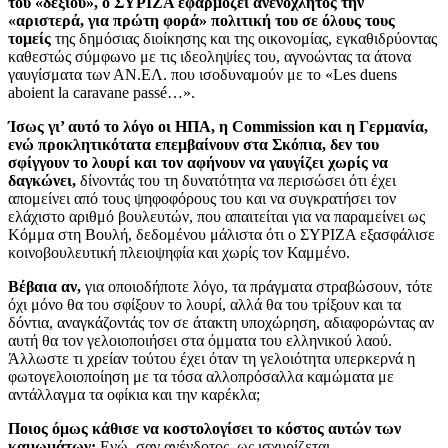
του «δεξιού», ο ΣΥΡΙΖΑ εφαρμόζει ανενόχλητος την
«αριστερά, για πρώτη φορά» πολιτική του σε όλους τους
τομείς
της δημόσιας διοίκησης και της οικονομίας, εγκαθιδρύοντας
καθεστώς σύμφωνο με τις ιδεοληψίες του, αγνοώντας τα άτονα
γαυγίσματα των ΑΝ.ΕΛ. που ισοδυναμούν με το «Les duens
aboient la caravane passé…».
Ίσως γι’ αυτό το λόγο οι ΗΠΑ, η Commission και η Γερμανία,
ενώ προκλητικότατα επεμβαίνουν στα Σκόπια, δεν του
σφίγγουν το λουρί και τον αφήνουν να γαυγίζει χωρίς να
δαγκώνει,
δίνοντάς του τη δυνατότητα να περισώσει ότι έχει
απομείνει από τους ψηφοφόρους του και να συγκρατήσει τον
ελάχιστο αριθμό βουλευτών, που απαιτείται για να παραμείνει ως
Κόμμα στη Βουλή, δεδομένου μάλιστα ότι ο ΣΥΡΙΖΑ εξασφάλισε
κοινοβουλευτική πλειοψηφία και χωρίς τον Καμμένο.
Βέβαια αν,
για οποιοδήποτε λόγο, τα πράγματα στραβώσουν, τότε
όχι μόνο θα του σφίξουν το λουρί, αλλά θα του τρίξουν και τα
δόντια, αναγκάζοντάς τον σε άτακτη υποχώρηση, αδιαφορώντας αν
αυτή θα τον γελοιοποιήσει στα όμματα του ελληνικού λαού.
Άλλωστε τι χρείαν τούτου έχει όταν τη γελοιότητα υπερκερνά η
φωτογελοιοποίηση με τα τόσα αλλοπρόσαλλα καμώματα με
αντάλλαγμα τα οφίκια και την καρέκλα;
Ποιος όμως κάθισε να κοστολογίσει το κόστος αυτών των
καμωμάτων;
Ενώ, σαν ανένδοτος, ως ισχυρίζεται,