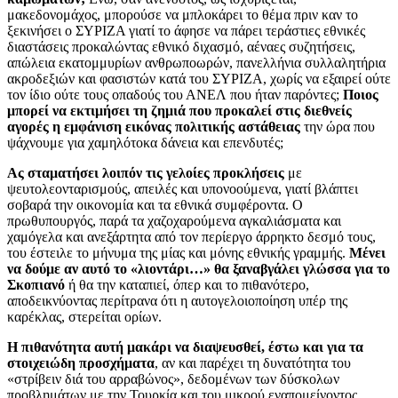
μακεδονομάχος, μπορούσε να μπλοκάρει το θέμα πριν καν το
ξεκινήσει ο ΣΥΡΙΖΑ γιατί το άφησε να πάρει τεράστιες εθνικές
διαστάσεις προκαλώντας εθνικό διχασμό, αέναες συζητήσεις,
απώλεια εκατομμυρίων ανθρωποωρών, πανελλήνια συλλαλητήρια
ακροδεξιών και φασιστών κατά του ΣΥΡΙΖΑ, χωρίς να εξαιρεί ούτε
τον ίδιο ούτε τους οπαδούς του ΑΝΕΛ που ήταν παρόντες;
Ποιος
μπορεί να εκτιμήσει τη ζημιά που προκαλεί στις διεθνείς
αγορές η εμφάνιση εικόνας πολιτικής αστάθειας
την ώρα που
ψάχνουμε για χαμηλότοκα δάνεια και επενδυτές;
Ας σταματήσει λοιπόν τις γελοίες προκλήσεις
με
ψευτολεονταρισμούς, απειλές και υπονοούμενα, γιατί βλάπτει
σοβαρά την οικονομία και τα εθνικά συμφέροντα. Ο
πρωθυπουργός, παρά τα χαζοχαρούμενα αγκαλιάσματα και
χαμόγελα και ανεξάρτητα από τον περίεργο άρρηκτο δεσμό τους,
του έστειλε το μήνυμα της μίας και μόνης εθνικής γραμμής.
Μένει
να δούμε αν αυτό το «λιοντάρι…» θα ξαναβγάλει γλώσσα για το
Σκοπιανό
ή θα την καταπιεί, όπερ και το πιθανότερο,
αποδεικνύοντας περίτρανα ότι η αυτογελοιοποίηση υπέρ της
καρέκλας, στερείται ορίων.
Η πιθανότητα αυτή μακάρι να διαψευσθεί, έστω και για τα
στοιχειώδη προσχήματα
, αν και παρέχει τη δυνατότητα του
«στρίβειν διά του αρραβώνος», δεδομένων των δύσκολων
προβλημάτων με την Τουρκία και του μικρού εναπομείνοντος