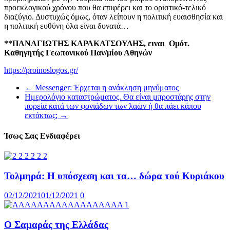
προεκλογικού χρόνου που θα επιφέρει και το οριστικό-τελικό
διαζύγιο. Δυστυχώς όμως, όταν λείπουν η πολιτική ευαισθησία και
η πολιτική ευθύνη όλα είναι δυνατά…
**ΠΑΝΑΓΙΩΤΗΣ ΚΑΡΑΚΑΤΣΟΥΛΗΣ, ειναι Ομότ.
Καθηγητής Γεωπονικού Παν/μίου Αθηνών
https://proinoslogos.gr/
←
Messenger: Έρχεται η ανάκληση μηνύματος
Ημερολόγιο καταστρώματος. Θα είναι μπροστάρης στην
πορεία κατά των φονιάδων των λαών ή θα πάει κάπου
εκτάκτως;
→
Ίσως Σας Ενδιαφέρει
Τολμηρά: Η υπόσχεση και τα… δώρα τού Κυριάκου
02/12/2021
01/12/2021
0
Ο Σαμαράς της Ελλάδας