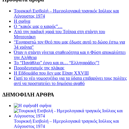
Τουρκική Εισβολή – Ημερολογιακά τραγικός Ιούλιος και
Αύγουστος 1974
Η σφήνα
Ο “κακός μας ο καιρός”…
Από την παιδική χαρά του Τσίπρα στη στάχτη του
Μητσοτάκη
“Ευχαριστώ τον Θεό που μας έδωσε αυτό το δώρο έστω για
34 χρόνια”
Όταν η στάχτη γίνεται σταθερότητα και η Φύση αποκαλύπτει
την Αλήθεια
Το “Πανάθλιο” έργο και οι… “Ελληναράδες”!
Προοδευτισμός της πλάκας
Η Εβδομάδα που δεν μας Είπαν XXVIII
Γιατί το νέο νομοσχέδιο για τα ύδατα επιβαρύνει τους πολίτες
αντί να προστατεύει το δημόσιο αγαθό
ΔΗΜΟΦΙΛΗ ΑΡΘΡΑ
Η σφήνα
Τουρκική Εισβολή – Ημερολογιακά τραγικός Ιούλιος και
Αύγουστος 1974