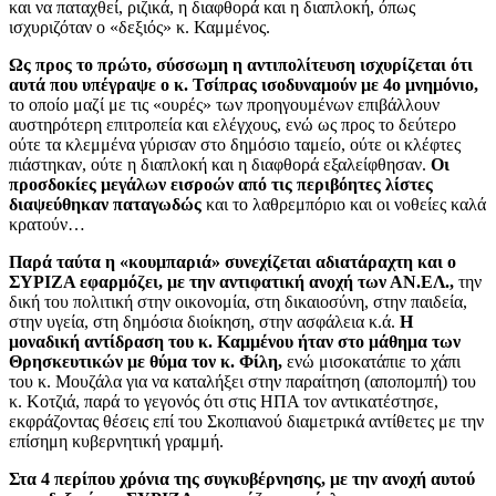
και να παταχθεί, ριζικά, η διαφθορά και η διαπλοκή, όπως
ισχυριζόταν ο «δεξιός» κ. Καμμένος.
Ως προς το πρώτο, σύσσωμη η αντιπολίτευση ισχυρίζεται ότι
αυτά που υπέγραψε ο κ. Τσίπρας ισοδυναμούν με 4ο μνημόνιο,
το οποίο μαζί με τις «ουρές» των προηγουμένων επιβάλλουν
αυστηρότερη επιτροπεία και ελέγχους, ενώ ως προς το δεύτερο
ούτε τα κλεμμένα γύρισαν στο δημόσιο ταμείο, ούτε οι κλέφτες
πιάστηκαν, ούτε η διαπλοκή και η διαφθορά εξαλείφθησαν.
Οι
προσδοκίες μεγάλων εισροών από τις περιβόητες λίστες
διαψεύθηκαν παταγωδώς
και το λαθρεμπόριο και οι νοθείες καλά
κρατούν…
Παρά ταύτα η «κουμπαριά» συνεχίζεται αδιατάραχτη και ο
ΣΥΡΙΖΑ εφαρμόζει, με την αντιφατική ανοχή των ΑΝ.ΕΛ.,
την
δική του πολιτική στην οικονομία, στη δικαιοσύνη, στην παιδεία,
στην υγεία, στη δημόσια διοίκηση, στην ασφάλεια κ.ά.
Η
μοναδική αντίδραση του κ. Καμμένου ήταν στο μάθημα των
Θρησκευτικών με θύμα τον κ. Φίλη,
ενώ μισοκατάπιε το χάπι
του κ. Μουζάλα για να καταλήξει στην παραίτηση (αποπομπή) του
κ. Κοτζιά, παρά το γεγονός ότι στις ΗΠΑ τον αντικατέστησε,
εκφράζοντας θέσεις επί του Σκοπιανού διαμετρικά αντίθετες με την
επίσημη κυβερνητική γραμμή.
Στα 4 περίπου χρόνια της συγκυβέρνησης, με την ανοχή αυτού