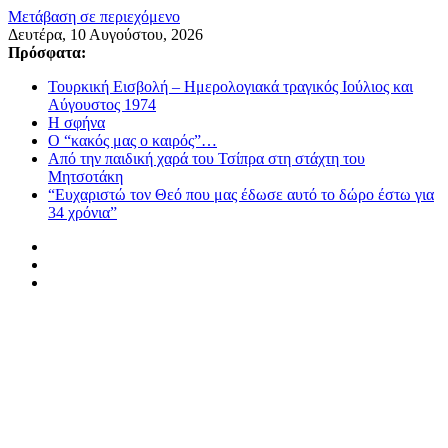
Μετάβαση σε περιεχόμενο
Δευτέρα, 10 Αυγούστου, 2026
Πρόσφατα:
Τουρκική Εισβολή – Ημερολογιακά τραγικός Ιούλιος και
Αύγουστος 1974
Η σφήνα
Ο “κακός μας ο καιρός”…
Από την παιδική χαρά του Τσίπρα στη στάχτη του
Μητσοτάκη
“Ευχαριστώ τον Θεό που μας έδωσε αυτό το δώρο έστω για
34 χρόνια”