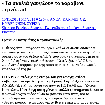
«Τα σκυλιά γαυγίζουν το καραβάνι
περνά…»!
16/11/2018
15/11/2018
0 Σχόλια
ΑΝΕΛ
,
ΚΑΜΜΕΝΟΣ
,
ΚΥΒΕΡΝΗΣΗ
,
ΣΥΡΙΖΑ
Share on Facebook
Share on Twitter
Share on Linkedin
Share on
Pinterest
Γράφει ο
Παναγιώτης Καρακατσουλής
Ο τίτλος είναι μετάφραση του γαλλικού
«Les duens aboient la
caravane passé…»
και ταιριάζει απόλυτα στην αντιφατική πολιτική
συμπεριφορά του δεξιού ΑΝ.ΕΛ. που βρίσκεται αμέσως μετά τη
Χρυσή Αυγή για ν’ ακολουθήσουν η Νέα Δεξιά, ο ΛΑΟΣ και τα
λοιπά δεξιά κόμματα με τερματικό τη Ν.Δ. ως το γνήσιο λαϊκό
κεντροδεξιό κόμμα.
Ο ΣΥΡΙΖΑ επέλεξε ως εταίρο του για να σχηματίσει
κυβέρνηση το αμέσως μετά τη Χρυσή Αυγή δεξιό κόμμα των
ΑΝ.ΕΛ. (;)
, ενώ πιο κοντά του ήταν το ΠΟΤΑΜΙ και η Ένωση
Κεντρώων.
Η επιλογή αυτή γέννησε πολλά ερωτηματικά,
από τα
πιο απλά έως τα πλέον σύνθετα (ύποπτα κατά τινας) και το
αποτέλεσμα δικαιώνει αυτούς που αμφισβήτησαν ότι ο
«συνεταιρισμός» έγινε μόνο για να βγει η χώρα από τα μνημόνια