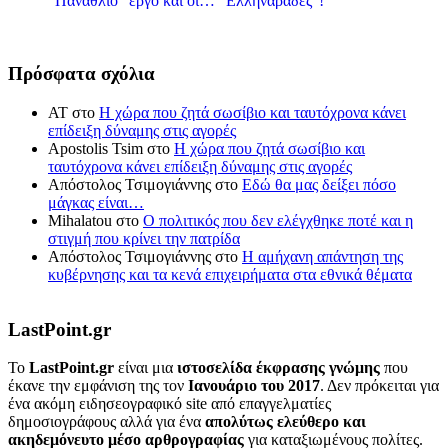
“Πανάθλιο” έργο και οι… “Ελληναράδες”!
Πρόσφατα σχόλια
ΑΤ
στο
Η χώρα που ζητά σωσίβιο και ταυτόχρονα κάνει
επίδειξη δύναμης στις αγορές
Apostolis Tsim
στο
Η χώρα που ζητά σωσίβιο και
ταυτόχρονα κάνει επίδειξη δύναμης στις αγορές
Απόστολος Τσιμογιάννης
στο
Εδώ θα μας δείξει πόσο
μάγκας είναι…
Mihalatou
στο
Ο πολιτικός που δεν ελέγχθηκε ποτέ και η
στιγμή που κρίνει την πατρίδα
Απόστολος Τσιμογιάννης
στο
Η αμήχανη απάντηση της
κυβέρνησης και τα κενά επιχειρήματα στα εθνικά θέματα
LastPoint.gr
To
LastPoint.gr
είναι μια
ιστοσελίδα έκφρασης γνώμης
που
έκανε την εμφάνιση της τον
Ιανουάριο του 2017
. Δεν πρόκειται για
ένα ακόμη ειδησεογραφικό site από επαγγελματίες
δημοσιογράφους αλλά για ένα
απολύτως ελεύθερο και
ακηδεμόνευτο μέσο αρθρογραφίας
για καταξιωμένους πολίτες.