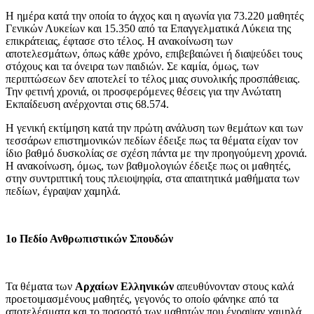
Η ημέρα κατά την οποία το άγχος και η αγωνία για 73.220 μαθητές
Γενικών Λυκείων και 15.350 από τα Επαγγελματικά Λύκεια της
επικράτειας, έφτασε στο τέλος. Η ανακοίνωση των
αποτελεσμάτων, όπως κάθε χρόνο, επιβεβαιώνει ή διαψεύδει τους
στόχους και τα όνειρα των παιδιών. Σε καμία, όμως, των
περιπτώσεων δεν αποτελεί το τέλος μιας συνολικής προσπάθειας.
Την φετινή χρονιά, οι προσφερόμενες θέσεις για την Ανώτατη
Εκπαίδευση ανέρχονται στις 68.574.
Η γενική εκτίμηση κατά την πρώτη ανάλυση των θεμάτων και των
τεσσάρων επιστημονικών πεδίων έδειξε πως τα θέματα είχαν τον
ίδιο βαθμό δυσκολίας σε σχέση πάντα με την προηγούμενη χρονιά.
Η ανακοίνωση, όμως, των βαθμολογιών έδειξε πως οι μαθητές,
στην συντριπτική τους πλειοψηφία, στα απαιτητικά μαθήματα των
πεδίων, έγραψαν χαμηλά.
1ο Πεδίο Ανθρωπιστικών Σπουδών
Τα θέματα των
Αρχαίων Ελληνικών
απευθύνονταν στους καλά
προετοιμασμένους μαθητές, γεγονός το οποίο φάνηκε από τα
αποτελέσματα και το ποσοστό των μαθητών που έγραψαν χαμηλά.