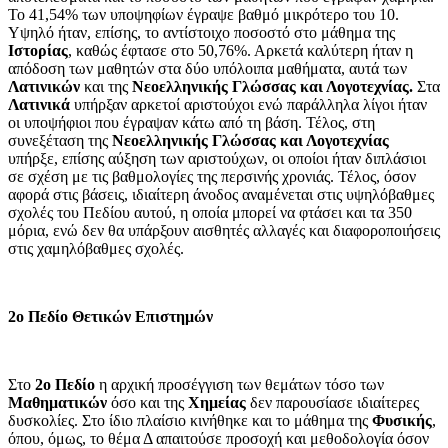
Το 41,54% των υποψηφίων έγραψε βαθμό μικρότερο του 10.
Υψηλό ήταν, επίσης, το αντίστοιχο ποσοστό στο μάθημα της
Ιστορίας
, καθώς έφτασε στο 50,76%. Αρκετά καλύτερη ήταν η
απόδοση των μαθητών στα δύο υπόλοιπα μαθήματα, αυτά των
Λατινικών
και της
Νεοελληνικής Γλώσσας και Λογοτεχνίας.
Στα
Λατινικά
υπήρξαν αρκετοί αριστούχοι ενώ παράλληλα λίγοι ήταν
οι υποψήφιοι που έγραψαν κάτω από τη βάση. Τέλος, στη
συνεξέταση της
Νεοελληνικής Γλώσσας και Λογοτεχνίας
υπήρξε, επίσης αύξηση των αριστούχων, οι οποίοι ήταν διπλάσιοι
σε σχέση με τις βαθμολογίες της περσινής χρονιάς. Τέλος, όσον
αφορά στις βάσεις, ιδιαίτερη άνοδος αναμένεται στις υψηλόβαθμες
σχολές του Πεδίου αυτού, η οποία μπορεί να φτάσει και τα 350
μόρια, ενώ δεν θα υπάρξουν αισθητές αλλαγές και διαφοροποιήσεις
στις χαμηλόβαθμες σχολές.
2ο Πεδίο Θετικών Επιστημών
Στο
2ο Πεδίο
η αρχική προσέγγιση των θεμάτων τόσο των
Μαθηματικών
όσο και της
Χημείας
δεν παρουσίασε ιδιαίτερες
δυσκολίες. Στο ίδιο πλαίσιο κινήθηκε και το μάθημα της
Φυσικής
,
όπου, όμως, το θέμα Δ απαιτούσε προσοχή και μεθοδολογία όσον