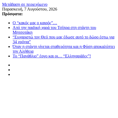
Μετάβαση σε περιεχόμενο
Παρασκευή, 7 Αυγούστου, 2026
Πρόσφατα:
Ο “κακός μας ο καιρός”…
Από την παιδική χαρά του Τσίπρα στη στάχτη του
Μητσοτάκη
“Ευχαριστώ τον Θεό που μας έδωσε αυτό το δώρο έστω για
34 χρόνια”
Όταν η στάχτη γίνεται σταθερότητα και η Φύση αποκαλύπτει
την Αλήθεια
Το “Πανάθλιο” έργο και οι… “Ελληναράδες”!