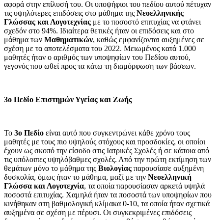
αφορά στην επίλυσή του. Οι υποψήφιοι του πεδίου αυτού πέτυχαν
τις υψηλότερες επιδόσεις στο μάθημα της
Νεοελληνικής
Γλώσσας και Λογοτεχνίας
με το ποσοστό επιτυχίας να φτάνει
σχεδόν στο 94%. Ιδιαίτερα θετικές ήταν οι επιδόσεις και στο
μάθημα των
Μαθηματικών
, καθώς εμφανίζονται αυξημένες σε
σχέση με τα αποτελέσματα του 2022. Μειωμένος κατά 1.000
μαθητές ήταν ο αριθμός των υποψηφίων του Πεδίου αυτού,
γεγονός που ωθεί προς τα κάτω τη διαμόρφωση των βάσεων.
3ο Πεδίο Επιστημών Υγείας και Ζωής
Το
3ο Πεδίο
είναι αυτό που συγκεντρώνει κάθε χρόνο τους
μαθητές με τους πιο υψηλούς στόχους και προσδοκίες, οι οποίοι
έχουν ως σκοπό την είσοδο στις Ιατρικές Σχολές ή σε κάποια από
τις υπόλοιπες υψηλόβαθμες σχολές. Από την πρώτη εκτίμηση των
θεμάτων μόνο το μάθημα της
Βιολογίας
παρουσίασε αυξημένη
δυσκολία, όμως ήταν το μάθημα, μαζί με την
Νεοελληνική
Γλώσσα και Λογοτεχνία
, τα οποία παρουσίασαν αρκετά υψηλά
ποσοστά επιτυχίας. Χαμηλά ήταν τα ποσοστά των υποψηφίων που
κινήθηκαν στη βαθμολογική κλίμακα 0-10, τα οποία ήταν σχετικά
αυξημένα σε σχέση με πέρυσι. Οι συγκεκριμένες επιδόσεις