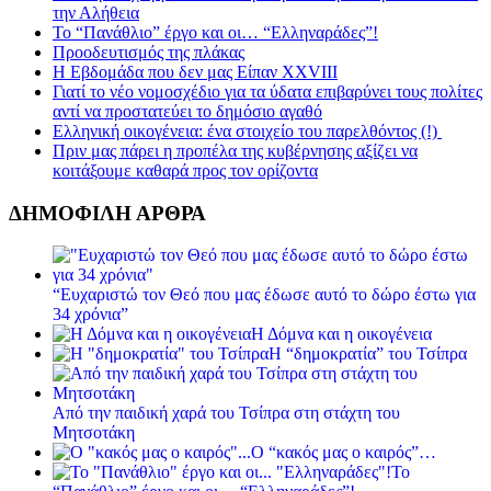
την Αλήθεια
Το “Πανάθλιο” έργο και οι… “Ελληναράδες”!
Προοδευτισμός της πλάκας
Η Εβδομάδα που δεν μας Είπαν XXVIII
Γιατί το νέο νομοσχέδιο για τα ύδατα επιβαρύνει τους πολίτες
αντί να προστατεύει το δημόσιο αγαθό
Ελληνική οικογένεια: ένα στοιχείο του παρελθόντος (!)
Πριν μας πάρει η προπέλα της κυβέρνησης αξίζει να
κοιτάξουμε καθαρά προς τον ορίζοντα
ΔΗΜΟΦΙΛΗ ΑΡΘΡΑ
“Ευχαριστώ τον Θεό που μας έδωσε αυτό το δώρο έστω για
34 χρόνια”
Η Δόμνα και η οικογένεια
Η “δημοκρατία” του Τσίπρα
Από την παιδική χαρά του Τσίπρα στη στάχτη του
Μητσοτάκη
Ο “κακός μας ο καιρός”…
Το