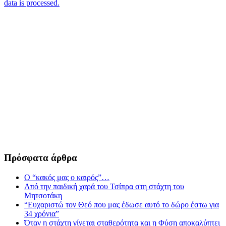
data is processed.
Πρόσφατα άρθρα
Ο “κακός μας ο καιρός”…
Από την παιδική χαρά του Τσίπρα στη στάχτη του
Μητσοτάκη
“Ευχαριστώ τον Θεό που μας έδωσε αυτό το δώρο έστω για
34 χρόνια”
Όταν η στάχτη γίνεται σταθερότητα και η Φύση αποκαλύπτει