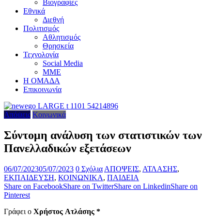
Βιογραφίες
Εθνικά
Διεθνή
Πολιτισμός
Αθλητισμός
Θρησκεία
Τεχνολογία
Social Media
ΜΜΕ
Η ΟΜΑΔΑ
Επικοινωνία
Απόψεις
Κοινωνικά
Σύντομη ανάλυση των στατιστικών των
Πανελλαδικών εξετάσεων
06/07/2023
05/07/2023
0 Σχόλια
ΑΠΟΨΕΙΣ
,
ΑΤΛΑΣΗΣ
,
ΕΚΠΑΙΔΕΥΣΗ
,
ΚΟΙΝΩΝΙΚΑ
,
ΠΑΙΔΕΙΑ
Share on Facebook
Share on Twitter
Share on Linkedin
Share on
Pinterest
Γράφει ο
Χρήστος
Ατλάσης *