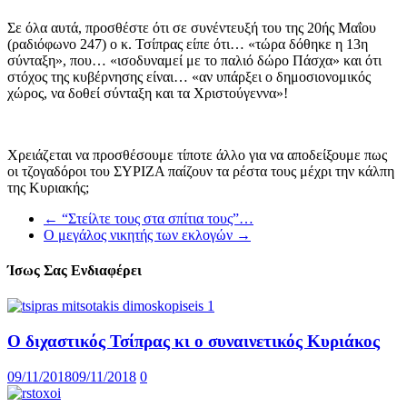
Σε όλα αυτά, προσθέστε ότι σε συνέντευξή του της 20ής Μαΐου
(ραδιόφωνο 247) ο κ. Τσίπρας είπε ότι… «τώρα δόθηκε η 13η
σύνταξη», που… «ισοδυναμεί με το παλιό δώρο Πάσχα» και ότι
στόχος της κυβέρνησης είναι… «αν υπάρξει ο δημοσιονομικός
χώρος, να δοθεί σύνταξη και τα Χριστούγεννα»!
Χρειάζεται να προσθέσουμε τίποτε άλλο για να αποδείξουμε πως
οι τζογαδόροι του ΣΥΡΙΖΑ παίζουν τα ρέστα τους μέχρι την κάλπη
της Κυριακής;
←
“Στείλτε τους στα σπίτια τους”…
Ο μεγάλος νικητής των εκλογών
→
Ίσως Σας Ενδιαφέρει
Ο διχαστικός Τσίπρας κι ο συναινετικός Κυριάκος
09/11/2018
09/11/2018
0