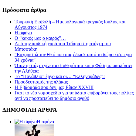
Πρόσφατα άρθρα
Τουρκική Εισβολή – Ημερολογιακά τραγικός Ιούλιος και
Αύγουστος 1974
Η σφήνα
Ο “κακός μας ο καιρός”…
Από την παιδική χαρά του Τσίπρα στη στάχτη του
Μητσοτάκη
“Ευχαριστώ τον Θεό που μας έδωσε αυτό το δώρο έστω για
34 χρόνια”
Όταν η στάχτη γίνεται σταθερότητα και η Φύση αποκαλύπτει
την Αλήθεια
Το “Πανάθλιο” έργο και οι… “Ελληναράδες”!
Προοδευτισμός της πλάκας
Η Εβδομάδα που δεν μας Είπαν XXVIII
Γιατί το νέο νομοσχέδιο για τα ύδατα επιβαρύνει τους πολίτες
αντί να προστατεύει το δημόσιο αγαθό
ΔΗΜΟΦΙΛΗ ΑΡΘΡΑ
Η σφήνα