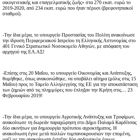
οικογενειακής και επαγγελματικής ζωής» στα 270 εκατ. ευρώ το
2019-2020, από 234 εκατ. ευρώ που ήταν πέρυσι (βρεφονηπιακοί
σταθμοί).
-Την ίδια μέρα, το υπουργείο Προστασίας του Πολίτη ανακοίνωσε
την ίδρυση Περιφερειακού Ιατρείου τη Ελληνικής Αστυνομίας στο
401 Γενικό Στρατιωτικό Νοσοκομείο Αθηνών, με απόφαση του
αρχηγού της ΕΛ.ΑΣ!
-Επίσης στις 20 Μαΐου, το υπουργείο Οικονομίας και Ανάπτυξης,
θυμήθηκε, όπως ανακοινώθηκε, να υποβάλει αίτημα (μόλις στις 15
Μαΐου) προς το Ταμείο Αλληλεγγύης της ΕΕ για την αποκατάσταση
των ζημιών από τις πλημμύρες που έπληξαν την Κρήτη στις… 23
Φεβρουαρίου 2019!
-Την ίδια μέρα, το υπουργείο Αγροτικής Ανάπτυξης και Τροφίμων,
ανακοίνωσε τη δωρεάν παραχώρηση στο Δήμο Παλαμά Καρδίτσας
δύο ακινήτων για δημιουργία πρότυπου αγροκτήματος. Η
ανακοίνωση έγινε μετά πολλών τυμπανοκρουσιών την επομένη,
μαζί με την ανακοίνωση ένταξης δύο αρδευτικών έργων.