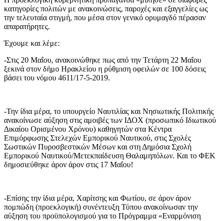
κατηγορίες πολιτών με ανακοινώσεις, παροχές και εξαγγελίες ως
την τελευταία στιγμή, που μέσα στον γενικό ορυμαγδό πέρασαν
απαρατήρητες.
Έχουμε και λέμε:
-Στις 20 Μαΐου, ανακοινώθηκε πως από την Τετάρτη 22 Μαΐου
ξεκινά στον δήμο Ηρακλείου η ρύθμιση οφειλών σε 100 δόσεις
βάσει του νόμου 4611/17-5-2019.
-Την ίδια μέρα, το υπουργείο Ναυτιλίας και Νησιωτικής Πολιτικής
ανακοίνωσε αύξηση στις αμοιβές των ΙΔΟΧ (προσωπικό Ιδιωτικού
Δικαίου Ορισμένου Χρόνου) καθηγητών στα Κέντρα
Επιμόρφωσης Στελεχών Εμπορικού Ναυτικού, στις Σχολές
Σωστικών Πυροσβεστικών Μέσων και στη Δημόσια Σχολή
Εμπορικού Ναυτικού/Μετεκπαίδευση Θαλαμηπόλων. Και το ΦΕΚ
δημοσιεύθηκε άρον άρον στις 17 Μαΐου!
-Επίσης την ίδια μέρα, Χαρίτσης και Φωτίου, σε άρον άρον
πομπώδη (προεκλογική) συνέντευξη Τύπου ανακοίνωσαν την
αύξηση του προϋπολογισμού για το Πρόγραμμα «Εναρμόνιση