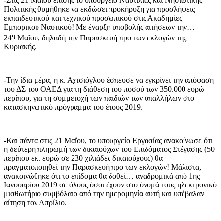
-Στις 21 Μαΐου επίσης το υπουργείο Ναυτιλίας και Νησιωτικής
Πολιτικής θυμήθηκε να εκδώσει προκήρυξη για προσλήψεις
εκπαιδευτικού και τεχνικού προσωπικού στις Ακαδημίες
Εμπορικού Ναυτικού! Με έναρξη υποβολής αιτήσεων την…
η
24
Μαΐου, δηλαδή την Παρασκευή προ των εκλογών της
Κυριακής.
-Την ίδια μέρα, η κ. Αχτσιόγλου έσπευσε να εγκρίνει την απόφαση
του ΔΣ του ΟΑΕΔ για τη διάθεση του ποσού των 350.000 ευρώ
περίπου, για τη συμμετοχή των παιδιών των υπαλλήλων στο
κατασκηνωτικό πρόγραμμα του έτους 2019.
-Και πάντα στις 21 Μαΐου, το υπουργείο Εργασίας ανακοίνωσε ότι
η δεύτερη πληρωμή των δικαιούχων του Επιδόματος Στέγασης (50
περίπου εκ. ευρώ σε 230 χιλιάδες δικαιούχους) θα
πραγματοποιηθεί την Παρασκευή προ των εκλογών! Μάλιστα,
ανακοινώθηκε ότι το επίδομα θα δοθεί… αναδρομικά από 1ης
Ιανουαρίου 2019 σε όλους όσοι έχουν στο όνομά τους ηλεκτρονικό
μισθωτήριο συμβόλαιο από την ημερομηνία αυτή και υπέβαλαν
αίτηση τον Απρίλιο.