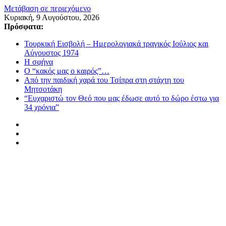
Μετάβαση σε περιεχόμενο
Κυριακή, 9 Αυγούστου, 2026
Πρόσφατα:
Τουρκική Εισβολή – Ημερολογιακά τραγικός Ιούλιος και
Αύγουστος 1974
Η σφήνα
Ο “κακός μας ο καιρός”…
Από την παιδική χαρά του Τσίπρα στη στάχτη του
Μητσοτάκη
“Ευχαριστώ τον Θεό που μας έδωσε αυτό το δώρο έστω για
34 χρόνια”