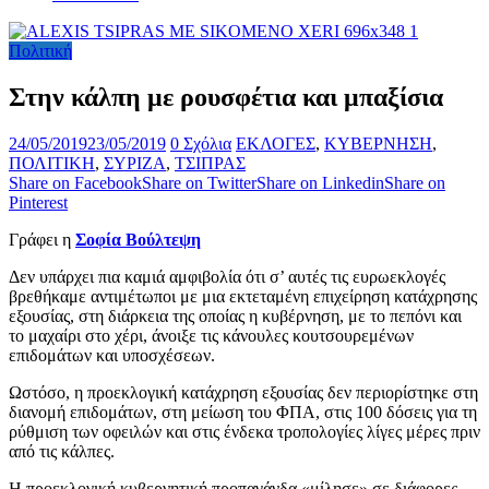
Πολιτική
Στην κάλπη με ρουσφέτια και μπαξίσια
24/05/2019
23/05/2019
0 Σχόλια
ΕΚΛΟΓΕΣ
,
ΚΥΒΕΡΝΗΣΗ
,
ΠΟΛΙΤΙΚΗ
,
ΣΥΡΙΖΑ
,
ΤΣΙΠΡΑΣ
Share on Facebook
Share on Twitter
Share on Linkedin
Share on
Pinterest
Γράφει η
Σοφία Βούλτεψη
Δεν υπάρχει πια καμιά αμφιβολία ότι σ’ αυτές τις ευρωεκλογές
βρεθήκαμε αντιμέτωποι με μια εκτεταμένη επιχείρηση κατάχρησης
εξουσίας, στη διάρκεια της οποίας η κυβέρνηση, με το πεπόνι και
το μαχαίρι στο χέρι, άνοιξε τις κάνουλες κουτσουρεμένων
επιδομάτων και υποσχέσεων.
Ωστόσο, η προεκλογική κατάχρηση εξουσίας δεν περιορίστηκε στη
διανομή επιδομάτων, στη μείωση του ΦΠΑ, στις 100 δόσεις για τη
ρύθμιση των οφειλών και στις ένδεκα τροπολογίες λίγες μέρες πριν
από τις κάλπες.
Η προεκλογική κυβερνητική προπαγάνδα «μίλησε» σε διάφορες