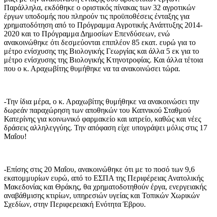
Παράλληλα, εκδόθηκε ο οριστικός πίνακας των 32 αγροτικών
έργων υποδομής που πληρούν τις προϋποθέσεις ένταξης για
χρηματοδότηση από το Πρόγραμμα Αγροτικής Ανάπτυξης 2014-
2020 και το Πρόγραμμα Δημοσίων Επενδύσεων, ενώ
ανακοινώθηκε ότι δεσμεύονται επιπλέον 85 εκατ. ευρώ για το
μέτρο ενίσχυσης της Βιολογικής Γεωργίας και άλλα 5 εκ για το
μέτρο ενίσχυσης της Βιολογικής Κτηνοτροφίας. Και άλλα τέτοια
που ο κ. Αραχωβίτης θυμήθηκε να τα ανακοινώσει τώρα.
-Την ίδια μέρα, ο κ. Αραχωβίτης θυμήθηκε να ανακοινώσει την
δωρεάν παραχώρηση των αποθηκών του Καπνικού Σταθμού
Κατερίνης για κοινωνικό φαρμακείο και ιατρείο, καθώς και νέες
δράσεις αλληλεγγύης. Την απόφαση είχε υπογράψει μόλις στις 17
Μαΐου!
-Επίσης στις 20 Μαΐου, ανακοινώθηκε ότι με το ποσό των 9,6
εκατομμυρίων ευρώ, από το ΕΣΠΑ της Περιφέρειας Ανατολικής
Μακεδονίας και Θράκης, θα χρηματοδοτηθούν έργα, ενεργειακής
αναβάθμισης κτιρίων, υπηρεσιών υγείας και Τοπικών Χωρικών
Σχεδίων, στην Περιφερειακή Ενότητα Έβρου.