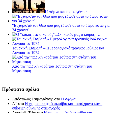
Η Δόμνα και η οικογένεια
“Ευχαριστώ τον Θεό που μας έδωσε αυτό το δώρο έστω για
34 χρόνια”
Ο “κακός μας ο καιρός”…
Τουρκική Εισβολή – Ημερολογιακά τραγικός Ιούλιος και
Αύγουστος 1974
Από την παιδική χαρά του Τσίπρα στη στάχτη του
Μητσοτάκη
Πρόσφατα σχόλια
Απόστολος Τσιμογιάννης
στο
Η σφήνα
ΑΤ
στο
Η χώρα που ζητά σωσίβιο και ταυτόχρονα κάνει
επίδειξη δύναμης στις αγορές
Apostolis Tsim
στο
Η χώρα που ζητά σωσίβιο και