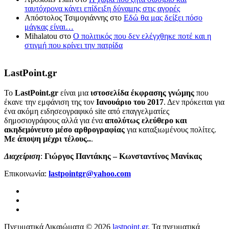
ταυτόχρονα κάνει επίδειξη δύναμης στις αγορές
Απόστολος Τσιμογιάννης
στο
Εδώ θα μας δείξει πόσο
μάγκας είναι…
Mihalatou
στο
Ο πολιτικός που δεν ελέγχθηκε ποτέ και η
στιγμή που κρίνει την πατρίδα
LastPoint.gr
To
LastPoint.gr
είναι μια
ιστοσελίδα έκφρασης γνώμης
που
έκανε την εμφάνιση της τον
Ιανουάριο του 2017
. Δεν πρόκειται για
ένα ακόμη ειδησεογραφικό site από επαγγελματίες
δημοσιογράφους αλλά για ένα
απολύτως ελεύθερο και
ακηδεμόνευτο μέσο αρθρογραφίας
για καταξιωμένους πολίτες.
Με άποψη μέχρι τέλους..
.
Διαχείριση
:
Γιώργος Παντάκης – Κωνσταντίνος Μανίκας
Επικοινωνία:
lastpointgr@yahoo.com
Πνευματικά Δικαιώματα © 2026
lastpoint.gr
. Τα πνευματικά