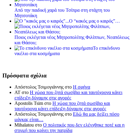
Από την παιδική χαρά του Τσίπρα στη στάχτη του
Μητσοτάκη
Ο “κακός μας ο καιρός”…
Ποιος εκλέγεται νέος Μητροπολίτης Φιλίππων, Νεαπόλεως
και Θάσου;
Το επικίνδυνο
νικέλιο στα κοσμήματα
Πρόσφατα σχόλια
Απόστολος Τσιμογιάννης
στο
Η σφήνα
ΑΤ
στο
Η χώρα που ζητά σωσίβιο και ταυτόχρονα κάνει
επίδειξη δύναμης στις αγορές
Apostolis Tsim
στο
Η χώρα που ζητά σωσίβιο και
ταυτόχρονα κάνει επίδειξη δύναμης στις αγορές
Απόστολος Τσιμογιάννης
στο
Εδώ θα μας δείξει πόσο
μάγκας είναι…
Mihalatou
στο
Ο πολιτικός που δεν ελέγχθηκε ποτέ και η
στιγμή που κρίνει την πατρίδα