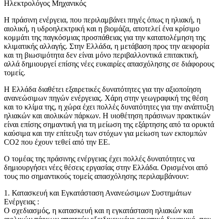
Ηλεκτρολόγος Μηχανικός
Η πράσινη ενέργεια, που περιλαμβάνει πηγές όπως η ηλιακή, η
αιολική, η υδροηλεκτρική και η βιομάζα, αποτελεί ένα κρίσιμο
κομμάτι της παγκόσμιας προσπάθειας για την καταπολέμηση της
κλιματικής αλλαγής. Στην Ελλάδα, η μετάβαση προς την αειφορία
και τη βιωσιμότητα δεν είναι μόνο περιβαλλοντικά επιτακτική,
αλλά δημιουργεί επίσης νέες ευκαιρίες απασχόλησης σε διάφορους
τομείς.
Η Ελλάδα διαθέτει εξαιρετικές δυνατότητες για την αξιοποίηση
ανανεώσιμων πηγών ενέργειας. Χάρη στην γεωγραφική της θέση
και το κλίμα της, η χώρα έχει πολλές δυνατότητες για την ανάπτυξη
ηλιακών και αιολικών πάρκων. Η υιοθέτηση πράσινων πρακτικών
είναι επίσης σημαντική για τη μείωση της εξάρτησης από τα ορυκτά
καύσιμα και την επίτευξη των στόχων για μείωση των εκπομπών
CO2 που έχουν τεθεί από την ΕΕ.
Ο τομέας της πράσινης ενέργειας έχει πολλές δυνατότητες να
δημιουργήσει νέες θέσεις εργασίας στην Ελλάδα. Ορισμένοι από
τους πιο σημαντικούς τομείς απασχόλησης περιλαμβάνουν:
1. Κατασκευή και Εγκατάσταση Ανανεώσιμων Συστημάτων
Ενέργειας :
Ο σχεδιασμός, η κατασκευή και η εγκατάσταση ηλιακών και