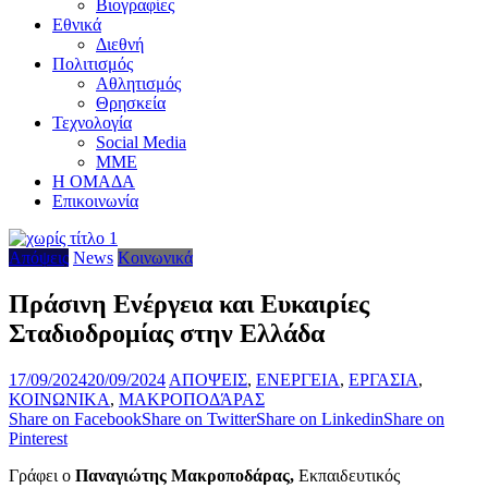
Βιογραφίες
Εθνικά
Διεθνή
Πολιτισμός
Αθλητισμός
Θρησκεία
Τεχνολογία
Social Media
ΜΜΕ
Η ΟΜΑΔΑ
Επικοινωνία
Απόψεις
News
Κοινωνικά
Πράσινη Ενέργεια και Ευκαιρίες
Σταδιοδρομίας στην Ελλάδα
17/09/2024
20/09/2024
ΑΠΟΨΕΙΣ
,
ΕΝΕΡΓΕΙΑ
,
ΕΡΓΑΣΙΑ
,
ΚΟΙΝΩΝΙΚΑ
,
ΜΑΚΡΟΠΟΔΆΡΑΣ
Share on Facebook
Share on Twitter
Share on Linkedin
Share on
Pinterest
Γράφει ο
Παναγιώτης Μακροποδάρας,
Εκπαιδευτικός