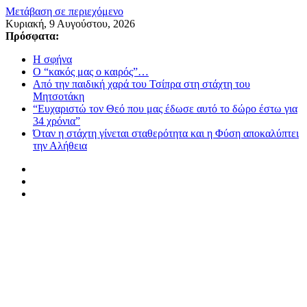
Μετάβαση σε περιεχόμενο
Κυριακή, 9 Αυγούστου, 2026
Πρόσφατα:
Η σφήνα
Ο “κακός μας ο καιρός”…
Από την παιδική χαρά του Τσίπρα στη στάχτη του
Μητσοτάκη
“Ευχαριστώ τον Θεό που μας έδωσε αυτό το δώρο έστω για
34 χρόνια”
Όταν η στάχτη γίνεται σταθερότητα και η Φύση αποκαλύπτει
την Αλήθεια