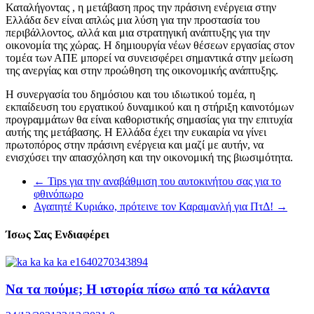
Καταλήγοντας , η μετάβαση προς την πράσινη ενέργεια στην
Ελλάδα δεν είναι απλώς μια λύση για την προστασία του
περιβάλλοντος, αλλά και μια στρατηγική ανάπτυξης για την
οικονομία της χώρας. Η δημιουργία νέων θέσεων εργασίας στον
τομέα των ΑΠΕ μπορεί να συνεισφέρει σημαντικά στην μείωση
της ανεργίας και στην προώθηση της οικονομικής ανάπτυξης.
Η συνεργασία του δημόσιου και του ιδιωτικού τομέα, η
εκπαίδευση του εργατικού δυναμικού και η στήριξη καινοτόμων
προγραμμάτων θα είναι καθοριστικής σημασίας για την επιτυχία
αυτής της μετάβασης. Η Ελλάδα έχει την ευκαιρία να γίνει
πρωτοπόρος στην πράσινη ενέργεια και μαζί με αυτήν, να
ενισχύσει την απασχόληση και την οικονομική της βιωσιμότητα.
←
Tips για την αναβάθμιση του αυτοκινήτου σας για το
φθινόπωρο
Αγαπητέ Κυριάκο, πρότεινε τον Καραμανλή για ΠτΔ!
→
Ίσως Σας Ενδιαφέρει
Να τα πούμε; Η ιστορία πίσω από τα κάλαντα