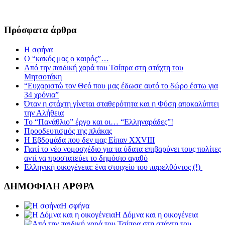
Πρόσφατα άρθρα
Η σφήνα
Ο “κακός μας ο καιρός”…
Από την παιδική χαρά του Τσίπρα στη στάχτη του
Μητσοτάκη
“Ευχαριστώ τον Θεό που μας έδωσε αυτό το δώρο έστω για
34 χρόνια”
Όταν η στάχτη γίνεται σταθερότητα και η Φύση αποκαλύπτει
την Αλήθεια
Το “Πανάθλιο” έργο και οι… “Ελληναράδες”!
Προοδευτισμός της πλάκας
Η Εβδομάδα που δεν μας Είπαν XXVIII
Γιατί το νέο νομοσχέδιο για τα ύδατα επιβαρύνει τους πολίτες
αντί να προστατεύει το δημόσιο αγαθό
Ελληνική οικογένεια: ένα στοιχείο του παρελθόντος (!)
ΔΗΜΟΦΙΛΗ ΑΡΘΡΑ
Η σφήνα
Η Δόμνα και η οικογένεια