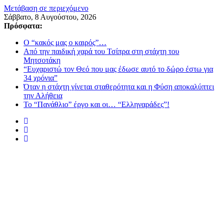
Μετάβαση σε περιεχόμενο
Σάββατο, 8 Αυγούστου, 2026
Πρόσφατα:
Ο “κακός μας ο καιρός”…
Από την παιδική χαρά του Τσίπρα στη στάχτη του
Μητσοτάκη
“Ευχαριστώ τον Θεό που μας έδωσε αυτό το δώρο έστω για
34 χρόνια”
Όταν η στάχτη γίνεται σταθερότητα και η Φύση αποκαλύπτει
την Αλήθεια
Το “Πανάθλιο” έργο και οι… “Ελληναράδες”!