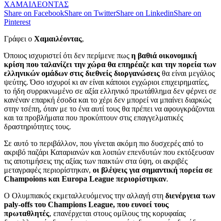
ΧΑΜΑΙΛΕΟΝΤΑΣ
Share on Facebook
Share on Twitter
Share on Linkedin
Share on
Pinterest
Γράφει ο
Χαμαιλέοντας
,
Όποιος ισχυριστεί ότι δεν περίμενε πως
η βαθιά οικονομική
κρίση που ταλανίζει την χώρα θα επηρέαζε και την πορεία των
ελληνικών ομάδων στις διεθνείς διοργανώσεις
θα είναι μεγάλος
ψεύτης. Όσο ισχυροί κι αν είναι κάποιοι εγχώριοι επιχειρηματίες,
το ήδη συρρικνωμένο σε αξία ελληνικό πρωτάθλημα δεν φέρνει σε
κανέναν επαρκή έσοδα και το χέρι δεν μπορεί να μπαίνει διαρκώς
στην τσέπη, όταν με το ένα αυτί τους θα πρέπει να αφουγκράζονται
και τα προβλήματα που προκύπτουν στις επαγγελματικές
δραστηριότητες τους.
Σε αυτό το περιβάλλον, που γίνεται ακόμη πιο δυσχερές από το
ακριβό παζάρι Καταριανών και λοιπών επενδυτών που εκτόξευσαν
τις αποτιμήσεις της αξίας των παικτών στα ύψη, οι ακριβές
μεταγραφές περιορίστηκαν,
οι βλέψεις για σημαντική πορεία σε
Champoions και Europa League περιορίστηκαν
.
Ο Ολυμπιακός εκμεταλλευόμενος την αλλαγή στη
διενέργεια των
paly-offs του Champions League, που ευνοεί τους
πρωταθλητές
, επανέρχεται στους ομίλους της κορυφαίας