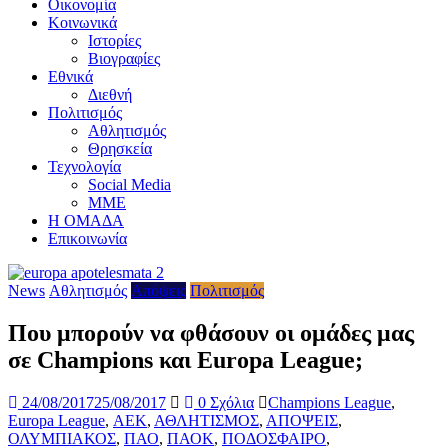
Οικονομία
Κοινωνικά
Ιστορίες
Βιογραφίες
Εθνικά
Διεθνή
Πολιτισμός
Αθλητισμός
Θρησκεία
Τεχνολογία
Social Media
ΜΜΕ
Η ΟΜΑΔΑ
Επικοινωνία
News
Αθλητισμός
Απόψεις
Πολιτισμός
Που μπορούν να φθάσουν οι ομάδες μας
σε Champions και Europa League;
24/08/2017
25/08/2017
0 Σχόλια
Champions League
,
Europa League
,
ΑΕΚ
,
ΑΘΛΗΤΙΣΜΟΣ
,
ΑΠΟΨΕΙΣ
,
ΟΛΥΜΠΙΑΚΟΣ
,
ΠΑΟ
,
ΠΑΟΚ
,
ΠΟΔΟΣΦΑΙΡΟ
,