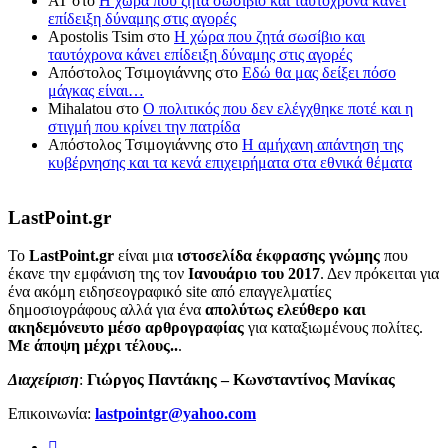
ΑΤ
στο
Η χώρα που ζητά σωσίβιο και ταυτόχρονα κάνει
επίδειξη δύναμης στις αγορές
Apostolis Tsim
στο
Η χώρα που ζητά σωσίβιο και
ταυτόχρονα κάνει επίδειξη δύναμης στις αγορές
Απόστολος Τσιμογιάννης
στο
Εδώ θα μας δείξει πόσο
μάγκας είναι…
Mihalatou
στο
Ο πολιτικός που δεν ελέγχθηκε ποτέ και η
στιγμή που κρίνει την πατρίδα
Απόστολος Τσιμογιάννης
στο
Η αμήχανη απάντηση της
κυβέρνησης και τα κενά επιχειρήματα στα εθνικά θέματα
LastPoint.gr
To
LastPoint.gr
είναι μια
ιστοσελίδα έκφρασης γνώμης
που
έκανε την εμφάνιση της τον
Ιανουάριο του 2017
. Δεν πρόκειται για
ένα ακόμη ειδησεογραφικό site από επαγγελματίες
δημοσιογράφους αλλά για ένα
απολύτως ελεύθερο και
ακηδεμόνευτο μέσο αρθρογραφίας
για καταξιωμένους πολίτες.
Με άποψη μέχρι τέλους..
.
Διαχείριση
:
Γιώργος Παντάκης – Κωνσταντίνος Μανίκας
Επικοινωνία:
lastpointgr@yahoo.com