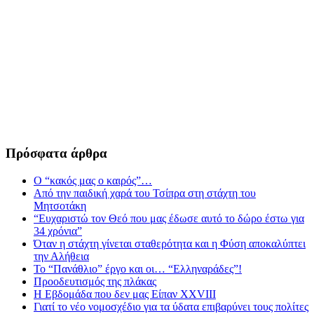
Πρόσφατα άρθρα
Ο “κακός μας ο καιρός”…
Από την παιδική χαρά του Τσίπρα στη στάχτη του
Μητσοτάκη
“Ευχαριστώ τον Θεό που μας έδωσε αυτό το δώρο έστω για
34 χρόνια”
Όταν η στάχτη γίνεται σταθερότητα και η Φύση αποκαλύπτει
την Αλήθεια
Το “Πανάθλιο” έργο και οι… “Ελληναράδες”!
Προοδευτισμός της πλάκας
Η Εβδομάδα που δεν μας Είπαν XXVIII
Γιατί το νέο νομοσχέδιο για τα ύδατα επιβαρύνει τους πολίτες