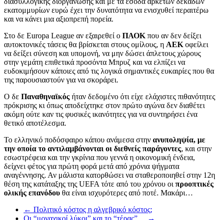
διασυλλογικής διοργάνωσης και με τα έσοδα αρκετών δεκάδων
εκατομμυρίων ευρώ έχει την δυνατότητα να ενισχυθεί περαιτέρω
και να κάνει μια αξιοπρεπή πορεία.
Στο δε Europa League αν εξαιρεθεί ο
ΠΑΟΚ
που αν δεν δείξει
αυτοκτονικές τάσεις θα βρίσκεται στους ομίλους, η
ΑΕΚ
οφείλει
να δείξει σύνεση και υπομονή, να μην δώσει άπλετους χώρους
στην γεμάτη επιθετικά προσόντα Μπρυζ και να ελπίζει να
ευδοκιμήσουν κάποιες από τις λογικά σημαντικές ευκαιρίες που θα
της παρουσιαστούν για να σκοράρει.
Ο δε
Παναθηναϊκός
ήταν δεδομένο ότι είχε ελάχιστες πιθανότητες
πρόκρισης κι όπως αποδείχτηκε στον πρώτο αγώνα δεν διαθέτει
ακόμη ούτε καν τις φυσικές ικανότητες για να συντηρήσει ένα
θετικό αποτέλεσμα.
Το ελληνικό ποδόσφαιρο κάπου ανάμεσα στην
ανυποληψία, με
την οποία το αντιλαμβάνονται οι διεθνείς παράγοντες
, και στην
εσωστρέφεια και την γκρίνια που γεννά η οικονομική ένδεια,
δείχνει φέτος για πρώτη φορά μετά από χρόνια ψήγματα
αναγέννησης. Αν μάλιστα κατορθώσει να σταθεροποιηθεί στην 12η
θέση της κατάταξης της UEFA τότε από του χρόνου οι
προοπτικές
ολικής επανόδου
θα είναι ισχυρότερες από ποτέ. Μακάρι…
←
Πολιτικό κόστος η αλγεβρικό κόστος;
Οι “μοναχικοί λύκοι” και το “τέρας”…
→