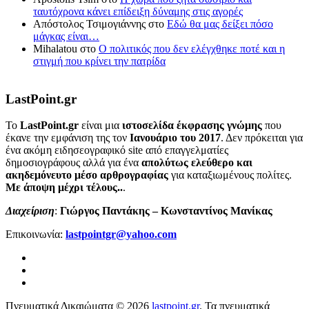
ταυτόχρονα κάνει επίδειξη δύναμης στις αγορές
Απόστολος Τσιμογιάννης
στο
Εδώ θα μας δείξει πόσο
μάγκας είναι…
Mihalatou
στο
Ο πολιτικός που δεν ελέγχθηκε ποτέ και η
στιγμή που κρίνει την πατρίδα
LastPoint.gr
To
LastPoint.gr
είναι μια
ιστοσελίδα έκφρασης γνώμης
που
έκανε την εμφάνιση της τον
Ιανουάριο του 2017
. Δεν πρόκειται για
ένα ακόμη ειδησεογραφικό site από επαγγελματίες
δημοσιογράφους αλλά για ένα
απολύτως ελεύθερο και
ακηδεμόνευτο μέσο αρθρογραφίας
για καταξιωμένους πολίτες.
Με άποψη μέχρι τέλους..
.
Διαχείριση
:
Γιώργος Παντάκης – Κωνσταντίνος Μανίκας
Επικοινωνία:
lastpointgr@yahoo.com
Πνευματικά Δικαιώματα © 2026
lastpoint.gr
. Τα πνευματικά