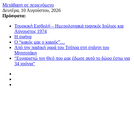
Μετάβαση σε περιεχόμενο
Δευτέρα, 10 Αυγούστου, 2026
Πρόσφατα:
Τουρκική Εισβολή – Ημερολογιακά τραγικός Ιούλιος και
Αύγουστος 1974
Η σφήνα
Ο “κακός μας ο καιρός”…
Από την παιδική χαρά του Τσίπρα στη στάχτη του
Μητσοτάκη
“Ευχαριστώ τον Θεό που μας έδωσε αυτό το δώρο έστω για
34 χρόνια”