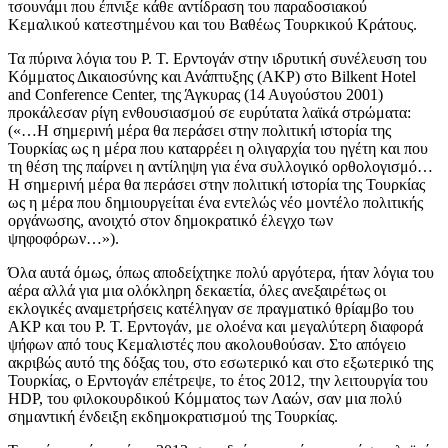
τσουνάμι που έπνιξε κάθε αντίδραση του παραδοσιακού
Κεμαλικού κατεστημένου και του Βαθέως Τουρκικού Κράτους.
Τα πύρινα λόγια του Ρ. Τ. Ερντογάν στην ιδρυτική συνέλευση του
Κόμματος Δικαιοσύνης και Ανάπτυξης (ΑΚΡ) στο Bilkent Hotel
and Conference Center, της Άγκυρας (14 Αυγούστου 2001)
προκάλεσαν ρίγη ενθουσιασμού σε ευρύτατα λαϊκά στρώματα:
(«…Η σημερινή μέρα θα περάσει στην πολιτική ιστορία της
Τουρκίας ως η μέρα που καταρρέει η ολιγαρχία του ηγέτη και που
τη θέση της παίρνει η αντίληψη για ένα συλλογικό ορθολογισμό…
Η σημερινή μέρα θα περάσει στην πολιτική ιστορία της Τουρκίας
ως η μέρα που δημιουργείται ένα εντελώς νέο μοντέλο πολιτικής
οργάνωσης, ανοιχτό στον δημοκρατικό έλεγχο των
ψηφοφόρων…»).
Όλα αυτά όμως, όπως αποδείχτηκε πολύ αργότερα, ήταν λόγια του
αέρα αλλά για μια ολόκληρη δεκαετία, όλες ανεξαιρέτως οι
εκλογικές αναμετρήσεις κατέληγαν σε πραγματικό θρίαμβο του
ΑΚΡ και του Ρ. Τ. Ερντογάν, με ολοένα και μεγαλύτερη διαφορά
ψήφων από τους Κεμαλιστές που ακολουθούσαν. Στο απόγειο
ακριβώς αυτό της δόξας του, στο εσωτερικό και στο εξωτερικό της
Τουρκίας, ο Ερντογάν επέτρεψε, το έτος 2012, την λειτουργία του
HDP, του φιλοκουρδικού Κόμματος των Λαών, σαν μια πολύ
σημαντική ένδειξη εκδημοκρατισμού της Τουρκίας.