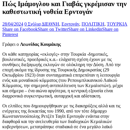
Πώς Ιμάμογλου και Γιαβάς γκρέμισαν την
καθεστωτική νοθεία Ερντογάν
28/04/2024
0 Σχόλια
ΔΙΕΘΝΗ
,
Ερντογάν
,
ΠΟΛΙΤΙΚΗ
,
ΤΟΥΡΚΙΑ
Share on Facebook
Share on Twitter
Share on Linkedin
Share on
Pinterest
Γράφει ο
Λεωνίδας Κουμάκης
Οι κάθε κατηγορίας «εκλογές» στην Τουρκία -δημοτικές,
βουλευτικές, προεδρικές κ.α.- ελάχιστη σχέση έχουν με τις
συνθήκες διεξαγωγής εκλογών σε ολόκληρη την Δύση. Από την
εποχή ακόμα της ίδρυσης της Τουρκικής Δημοκρατίας (29
Οκτωβρίου 1923) όταν συνταγματικά επιτρεπόταν η λειτουργία
ενός και μοναδικού κόμματος (του Ρεπουμπλικανικού Λαϊκού
Κόμματος, την σημερινή αντιπολίτευση των Κεμαλιστών), μέχρι
και σήμερα – ένα αιώνα αργότερα, η κεντρική εξουσία είναι
διαχρονικά συγκεντρωτική, αυταρχική και αδίστακτη.
Οι ελπίδες που δημιουργήθηκαν με τις διακηρύξεις αλλά και τις
ενέργειες της δεκαετίας του 1990, από τον τότε δήμαρχο
Κωνσταντινούπολης Ρετζέπ Ταγίπ Ερντογάν ενάντια στην
διαφθορά και την ανελευθερία των διαδοχικών Κεμαλικών
κυβερνήσεων, μετατράπηκε σταδιακά σε ένα μεγάλο λαϊκό