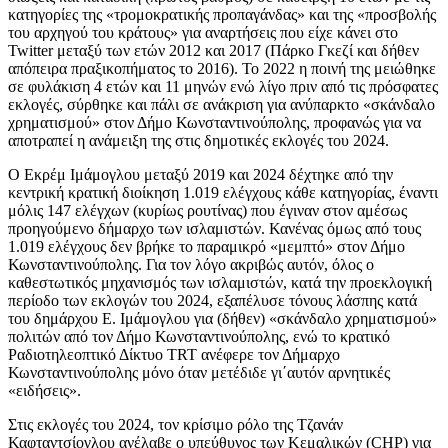
κατηγορίες της «τρομοκρατικής προπαγάνδας» και της «προσβολής
του αρχηγού του κράτους» για αναρτήσεις που είχε κάνει στο
Twitter μεταξύ των ετών 2012 και 2017 (Πάρκο Γκεζί και δήθεν
απόπειρα πραξικοπήματος το 2016). Το 2022 η ποινή της μειώθηκε
σε φυλάκιση 4 ετών και 11 μηνών ενώ λίγο πριν από τις πρόσφατες
εκλογές, σύρθηκε και πάλι σε ανάκριση για ανύπαρκτο «σκάνδαλο
χρηματισμού» στον Δήμο Κωνσταντινούπολης, προφανώς για να
αποτραπεί η ανάμειξη της στις δημοτικές εκλογές του 2024.
Ο Εκρέμ Ιμάμογλου μεταξύ 2019 και 2024 δέχτηκε από την
κεντρική κρατική διοίκηση 1.019 ελέγχους κάθε κατηγορίας, έναντι
μόλις 147 ελέγχων (κυρίως ρουτίνας) που έγιναν στον αμέσως
προηγούμενο δήμαρχο των ισλαμιστών. Κανένας όμως από τους
1.019 ελέγχους δεν βρήκε το παραμικρό «μεμπτό» στον Δήμο
Κωνσταντινούπολης. Για τον λόγο ακριβώς αυτόν, όλος ο
καθεστωτικός μηχανισμός των ισλαμιστών, κατά την προεκλογική
περίοδο των εκλογών του 2024, εξαπέλυσε τόνους λάσπης κατά
του δημάρχου Ε. Ιμάμογλου για (δήθεν) «σκάνδαλο χρηματισμού»
πολιτών από τον Δήμο Κωνσταντινούπολης, ενώ το κρατικό
Ραδιοτηλεοπτικό Δίκτυο TRT ανέφερε τον Δήμαρχο
Κωνσταντινούπολης μόνο όταν μετέδιδε γι΄αυτόν αρνητικές
«ειδήσεις».
Στις εκλογές του 2024, τον κρίσιμο ρόλο της Τζανάν
Καφταντσίογλου ανέλαβε ο υπεύθυνος των Κεμαλικών (CHP) για