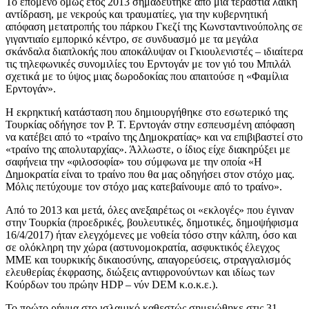
Το επόμενο όμως έτος 2013 σημαδεύτηκε από μια τεράστια λαϊκή
αντίδραση, με νεκρούς και τραυματίες, για την κυβερνητική
απόφαση μετατροπής του πάρκου Γκεζί της Κωνσταντινούπολης σε
γιγαντιαίο εμπορικό κέντρο, σε συνδυασμό με τα μεγάλα
σκάνδαλα διαπλοκής που αποκάλυψαν οι Γκιουλενιστές – ιδιαίτερα
τις τηλεφωνικές συνομιλίες του Ερντογάν με τον γιό του Μπιλάλ
σχετικά με το ύψος μιας δωροδοκίας που απαιτούσε η «Φαμίλια
Ερντογάν».
Η εκρηκτική κατάσταση που δημιουργήθηκε στο εσωτερικό της
Τουρκίας οδήγησε τον Ρ. Τ. Ερντογάν στην εσπευσμένη απόφαση
να κατέβει από το «τραίνο της Δημοκρατίας» και να επιβιβαστεί στο
«τραίνο της απολυταρχίας». Άλλωστε, ο ίδιος είχε διακηρύξει με
σαφήνεια την «φιλοσοφία» του σύμφωνα με την οποία «Η
Δημοκρατία είναι το τραίνο που θα μας οδηγήσει στον στόχο μας.
Μόλις πετύχουμε τον στόχο μας κατεβαίνουμε από το τραίνο».
Από το 2013 και μετά, όλες ανεξαιρέτως οι «εκλογές» που έγιναν
στην Τουρκία (προεδρικές, βουλευτικές, δημοτικές, δημοψήφισμα
16/4/2017) ήταν ελεγχόμενες με νοθεία τόσο στην κάλπη, όσο και
σε ολόκληρη την χώρα (αστυνομοκρατία, ασφυκτικός έλεγχος
ΜΜΕ και τουρκικής δικαιοσύνης, απαγορεύσεις, στραγγαλισμός
ελευθερίας έκφρασης, διώξεις αντιφρονούντων και ιδίως των
Κούρδων του πρώην HDP – νύν DEM κ.ο.κ.ε.).
Το πρώτο ρήγμα στο ισλαμικό καθεστώς σημειώθηκε στις 31