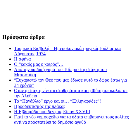
Πρόσφατα άρθρα
Τουρκική Εισβολή – Ημερολογιακά τραγικός Ιούλιος και
Αύγουστος 1974
Η σφήνα
Ο “κακός μας ο καιρός”…
Από την παιδική χαρά του Τσίπρα στη στάχτη του
Μητσοτάκη
“Ευχαριστώ τον Θεό που μας έδωσε αυτό το δώρο έστω για
34 χρόνια”
Όταν η στάχτη γίνεται σταθερότητα και η Φύση αποκαλύπτει
την Αλήθεια
Το “Πανάθλιο” έργο και οι… “Ελληναράδες”!
Προοδευτισμός της πλάκας
Η Εβδομάδα που δεν μας Είπαν XXVIII
Γιατί το νέο νομοσχέδιο για τα ύδατα επιβαρύνει τους πολίτες
αντί να προστατεύει το δημόσιο αγαθό