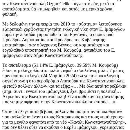
την Κωνσταντινούπολη Ozgur Celik – άγνωστο εάν, μετά τα
αποτελέσματα, θα «τιμωρηθεί» και αυτός με μερικά χρόνια
φυλακή.
Με δεδομένη την εμπειρία του 2019 το «σύστημα» λειτούργησε
εξαιρετικά, χαρίζοντας την τρίτη εκλογική νίκη στον Ε. Ιμάμογλου
παρά την λυσσώδη προσπάθεια του Ερντογάν, ο οποίος από
Πρόεδρος Δημοκρατίας και Πρόεδρος της Κυβέρνησης
μετατράπηκε, σαν σύγχρονος Βέγγος, σε κομματάρχη και
εργολαβικό υποστηρικτή του Μ. Κουρούμ, αντιπάλου του Ε.
Ιμάμογλου στον Δήμο Κωνσταντινούπολης.
Το αποτέλεσμα (51,14% Ε. Ιμάμογλου, 39,59% Μ. Κουρούμ)
έσπειρε μελαγχολία στο παλάτι, αφού ο σουλτάνος μόλις 7 μέρες
πριν από τις εκλογές (24 Μαρτίου 2024) έλεγε σε προεκλογική
συγκέντρωση στο αεροδρόμιο Ατατούρκ της Κωνσταντινούπολης
-μεταξύ πολλών άλλων- και τα εξής: «… Με όλα αυτά τα ρεζιλίκια
(σημ. συντ.: εννοεί του Ιμάμογλου), έχει βρωμίσει η πολιτική…
Λέρωσαν την Κωνσταντινούπολη! Είναι καθήκον της συνείδησης
μας να μην αφήσουμε την Κωνσταντινούπολη σε αυτούς!…».
Όταν τα έλεγε αυτά βέβαια, μάλλον θα σκεφτόταν το «καθήκον»
που ανέλαβε απέναντι στους Καταριανούς και στους «ημέτερους»
για το μεγάλο φαγοπότι από το νέο «Κανάλι Κωνσταντινούπολης»,
που δεν θέλει ούτε να ακούσει ο Εκρέμ Ιμάμογλου, γκρεμίζοντας