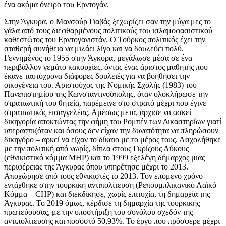
ένα ακόμα όνειρο του Ερντογάν.
Στην Άγκυρα, ο Μανσούρ Γιαβάς ξεχωρίζει σαν την μύγα μες το
γάλα από τους διεφθαρμένους πολιτικούς του ισλαμοφασιστικού
καθεστώτος του Ερντογανιστάν. Ο Τούρκος πολιτικός έχει την
σταθερή συνήθεια να μιλάει λίγο και να δουλεύει πολύ.
Γεννημένος το 1955 στην Άγκυρα, μεγάλωσε μέσα σε ένα
περιβάλλον γεμάτο κακουχίες, όντας ένας άριστος μαθητής που
έκανε ταυτόχρονα διάφορες δουλειές για να βοηθήσει την
οικογένεια του. Αριστούχος της Νομικής Σχολής (1983) του
Πανεπιστημίου της Κωνσταντινούπολης, όταν ολοκλήρωσε την
στρατιωτική του θητεία, παρέμεινε στο στρατό μέχρι που έγινε
στρατιωτικός εισαγγελέας. Αμέσως μετά, άρχισε να ασκεί
δικηγορία αποκτώντας την φήμη του Ρομπέν των Δικαστηρίων γιατί
υπερασπιζόταν και όσους δεν είχαν την δυνατότητα να πληρώσουν
δικηγόρο – αρκεί να είχαν το δίκαιο με το μέρος τους. Ασχολήθηκε
με την πολιτική από νωρίς, δίπλα στους Γκρίζους Λύκους
(εθνικιστικό κόμμα MHP) και το 1999 εξελέγη δήμαρχος μιας
περιφέρειας της Άγκυρας όπου υπηρέτησε μέχρι το 2013.
Αποχώρησε από τους εθνικιστές το 2013. Τον επόμενο χρόνο
εντάχθηκε στην τουρκική αντιπολίτευση (Ρεπουμπλικανικό Λαϊκό
Κόμμα – CHP) και διεκδίκησε, χωρίς επιτυχία, τη δημαρχία της
Άγκυρας. Το 2019 όμως, κέρδισε τη δημαρχία της τουρκικής
πρωτεύουσας, με την υποστήριξη του συνόλου σχεδόν της
αντιπολίτευσης και ποσοστό 50,93%. Το έργο που πρόσφερε μέχρι