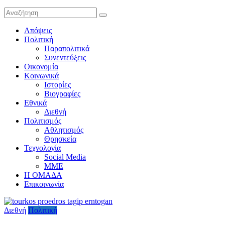
Απόψεις
Πολιτική
Παραπολιτικά
Συνεντεύξεις
Οικονομία
Κοινωνικά
Ιστορίες
Βιογραφίες
Εθνικά
Διεθνή
Πολιτισμός
Αθλητισμός
Θρησκεία
Τεχνολογία
Social Media
ΜΜΕ
Η ΟΜΑΔΑ
Επικοινωνία
Διεθνή
Πολιτική