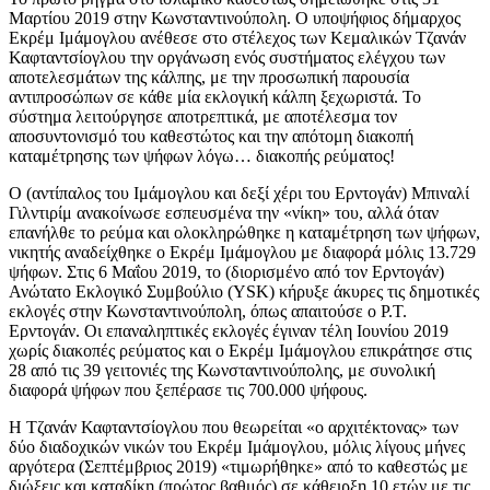
Μαρτίου 2019 στην Κωνσταντινούπολη. Ο υποψήφιος δήμαρχος
Εκρέμ Ιμάμογλου ανέθεσε στο στέλεχος των Κεμαλικών Τζανάν
Καφταντσίογλου την οργάνωση ενός συστήματος ελέγχου των
αποτελεσμάτων της κάλπης, με την προσωπική παρουσία
αντιπροσώπων σε κάθε μία εκλογική κάλπη ξεχωριστά. Το
σύστημα λειτούργησε αποτρεπτικά, με αποτέλεσμα τον
αποσυντονισμό του καθεστώτος και την απότομη διακοπή
καταμέτρησης των ψήφων λόγω… διακοπής ρεύματος!
Ο (αντίπαλος του Ιμάμογλου και δεξί χέρι του Ερντογάν) Μπιναλί
Γιλντιρίμ ανακοίνωσε εσπευσμένα την «νίκη» του, αλλά όταν
επανήλθε το ρεύμα και ολοκληρώθηκε η καταμέτρηση των ψήφων,
νικητής αναδείχθηκε ο Εκρέμ Ιμάμογλου με διαφορά μόλις 13.729
ψήφων. Στις 6 Μαΐου 2019, το (διορισμένο από τον Ερντογάν)
Ανώτατο Εκλογικό Συμβούλιο (YSK) κήρυξε άκυρες τις δημοτικές
εκλογές στην Κωνσταντινούπολη, όπως απαιτούσε ο Ρ.Τ.
Ερντογάν. Οι επαναληπτικές εκλογές έγιναν τέλη Ιουνίου 2019
χωρίς διακοπές ρεύματος και ο Εκρέμ Ιμάμογλου επικράτησε στις
28 από τις 39 γειτονιές της Κωνσταντινούπολης, με συνολική
διαφορά ψήφων που ξεπέρασε τις 700.000 ψήφους.
Η Τζανάν Καφταντσίογλου που θεωρείται «ο αρχιτέκτονας» των
δύο διαδοχικών νικών του Εκρέμ Ιμάμογλου, μόλις λίγους μήνες
αργότερα (Σεπτέμβριος 2019) «τιμωρήθηκε» από το καθεστώς με
διώξεις και καταδίκη (πρώτος βαθμός) σε κάθειρξη 10 ετών με τις