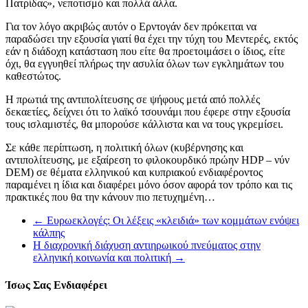
Πατρίδας», νεποτισμό και πολλά άλλα.
Για τον λόγο ακριβώς αυτόν ο Ερντογάν δεν πρόκειται να
παραδώσει την εξουσία γιατί θα έχει την τύχη του Μεντερές, εκτός
εάν η διάδοχη κατάσταση που είτε θα προετοιμάσει ο ίδιος, είτε
όχι, θα εγγυηθεί πλήρως την ασυλία όλων των εγκλημάτων του
καθεστώτος.
Η πρωτιά της αντιπολίτευσης σε ψήφους μετά από πολλές
δεκαετίες, δείχνει ότι το λαϊκό τσουνάμι που έφερε στην εξουσία
τους ισλαμιστές, θα μπορούσε κάλλιστα και να τους γκρεμίσει.
Σε κάθε περίπτωση, η πολιτική όλων (κυβέρνησης και
αντιπολίτευσης, με εξαίρεση το φιλοκουρδικό πρώην HDP – νύν
DEM) σε θέματα ελληνικού και κυπριακού ενδιαφέροντος
παραμένει η ίδια και διαφέρει μόνο όσον αφορά τον τρόπο και τις
πρακτικές που θα την κάνουν πιο πετυχημένη…
←
Ευρωεκλογές: Οι λέξεις «κλειδιά» των κομμάτων ενόψει
κάλπης
Η διαχρονική διάχυση αντιηρωικού πνεύματος στην
ελληνική κοινωνία και πολιτική
→
Ίσως Σας Ενδιαφέρει