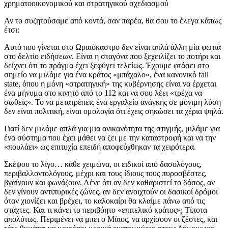
χρηματοοικονομικού και στρατηγικού σχεδιασμού
Αν το συζητούσαμε από κοντά, σαν παρέα, θα σου το έλεγα κάπως
έτσι:
Αυτό που γίνεται στο Ωραιόκαστρο δεν είναι απλά άλλη μία φωτιά
στο δελτίο ειδήσεων. Είναι η σταγόνα που ξεχειλίζει το ποτήρι και
δείχνει ότι το πράγμα έχει ξεφύγει τελείως. Έχουμε φτάσει στο
σημείο να μιλάμε για ένα κράτος «μπάχαλο», ένα κανονικό fail
state, όπου η μόνη «στρατηγική» της κυβέρνησης είναι να έρχεται
ένα μήνυμα στο κινητό από το 112 και να σου λέει «τρέχα να
σωθείς». Το να μετατρέπεις ένα εργαλείο ανάγκης σε μόνιμη λύση
δεν είναι πολιτική, είναι ομολογία ότι έχεις σηκώσει τα χέρια ψηλά.
Γιατί δεν μιλάμε απλά για μια ανικανότητα της στιγμής, μιλάμε για
ένα σύστημα που έχει μάθει να ζει με την καταστροφή και να την
«πουλάει» ως επιτυχία επειδή αποφεύχθηκαν τα χειρότερα.
Σκέψου το λίγο… κάθε χειμώνα, οι ειδικοί από δασολόγους,
περιβαλλοντολόγους, μέχρι και τους ίδιους τους πυροσβέστες,
βγαίνουν και φωνάζουν. Λένε ότι αν δεν καθαριστεί το δάσος, αν
δεν γίνουν αντιπυρικές ζώνες, αν δεν ανοιχτούν οι δασικοί δρόμοι
όταν χιονίζει και βρέχει, το καλοκαίρι θα κλαίμε πάνω από τις
στάχτες. Και τι κάνει το περιβόητο «επιτελικό κράτος»; Τίποτα
απολύτως. Περιμένει να μπει ο Μάιος, να αρχίσουν οι ζέστες, και