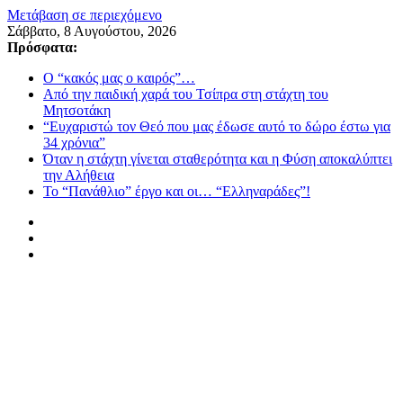
Μετάβαση σε περιεχόμενο
Σάββατο, 8 Αυγούστου, 2026
Πρόσφατα:
Ο “κακός μας ο καιρός”…
Από την παιδική χαρά του Τσίπρα στη στάχτη του
Μητσοτάκη
“Ευχαριστώ τον Θεό που μας έδωσε αυτό το δώρο έστω για
34 χρόνια”
Όταν η στάχτη γίνεται σταθερότητα και η Φύση αποκαλύπτει
την Αλήθεια
Το “Πανάθλιο” έργο και οι… “Ελληναράδες”!