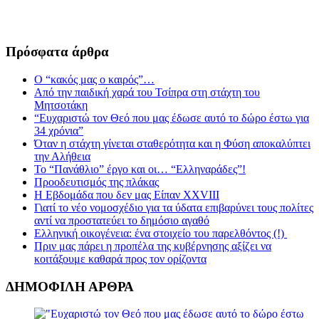
Πρόσφατα άρθρα
Ο “κακός μας ο καιρός”…
Από την παιδική χαρά του Τσίπρα στη στάχτη του
Μητσοτάκη
“Ευχαριστώ τον Θεό που μας έδωσε αυτό το δώρο έστω για
34 χρόνια”
Όταν η στάχτη γίνεται σταθερότητα και η Φύση αποκαλύπτει
την Αλήθεια
Το “Πανάθλιο” έργο και οι… “Ελληναράδες”!
Προοδευτισμός της πλάκας
Η Εβδομάδα που δεν μας Είπαν XXVIII
Γιατί το νέο νομοσχέδιο για τα ύδατα επιβαρύνει τους πολίτες
αντί να προστατεύει το δημόσιο αγαθό
Ελληνική οικογένεια: ένα στοιχείο του παρελθόντος (!)
Πριν μας πάρει η προπέλα της κυβέρνησης αξίζει να
κοιτάξουμε καθαρά προς τον ορίζοντα
ΔΗΜΟΦΙΛΗ ΑΡΘΡΑ