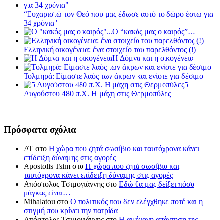
“Ευχαριστώ τον Θεό που μας έδωσε αυτό το δώρο έστω για
34 χρόνια”
Ο “κακός μας ο καιρός”…
Ελληνική οικογένεια: ένα στοιχείο του παρελθόντος (!)
Η Δόμνα και η οικογένεια
Τολμηρά: Είμαστε λαός των άκρων και ενίοτε για δέσιμο
5
Αυγούστου 480 π.Χ. Η μάχη στις Θερμοπύλες
Πρόσφατα σχόλια
ΑΤ
στο
Η χώρα που ζητά σωσίβιο και ταυτόχρονα κάνει
επίδειξη δύναμης στις αγορές
Apostolis Tsim
στο
Η χώρα που ζητά σωσίβιο και
ταυτόχρονα κάνει επίδειξη δύναμης στις αγορές
Απόστολος Τσιμογιάννης
στο
Εδώ θα μας δείξει πόσο
μάγκας είναι…
Mihalatou
στο
Ο πολιτικός που δεν ελέγχθηκε ποτέ και η
στιγμή που κρίνει την πατρίδα
Απόστολος Τσιμογιάννης
στο
Η αμήχανη απάντηση της