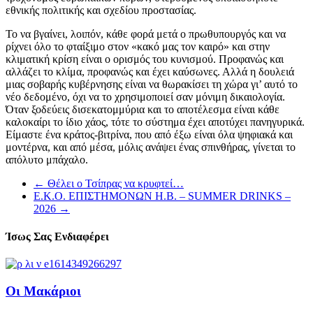
εθνικής πολιτικής και σχεδίου προστασίας.
Το να βγαίνει, λοιπόν, κάθε φορά μετά ο πρωθυπουργός και να
ρίχνει όλο το φταίξιμο στον «κακό μας τον καιρό» και στην
κλιματική κρίση είναι ο ορισμός του κυνισμού. Προφανώς και
αλλάζει το κλίμα, προφανώς και έχει καύσωνες. Αλλά η δουλειά
μιας σοβαρής κυβέρνησης είναι να θωρακίσει τη χώρα γι’ αυτό το
νέο δεδομένο, όχι να το χρησιμοποιεί σαν μόνιμη δικαιολογία.
Όταν ξοδεύεις δισεκατομμύρια και το αποτέλεσμα είναι κάθε
καλοκαίρι το ίδιο χάος, τότε το σύστημα έχει αποτύχει πανηγυρικά.
Είμαστε ένα κράτος-βιτρίνα, που από έξω είναι όλα ψηφιακά και
μοντέρνα, και από μέσα, μόλις ανάψει ένας σπινθήρας, γίνεται το
απόλυτο μπάχαλο.
←
Θέλει ο Τσίπρας να κρυφτεί…
Ε.Κ.Ο. ΕΠΙΣΤΗΜΟΝΩΝ Η.Β. – SUMMER DRINKS –
2026
→
Ίσως Σας Ενδιαφέρει
Οι Μακάριοι