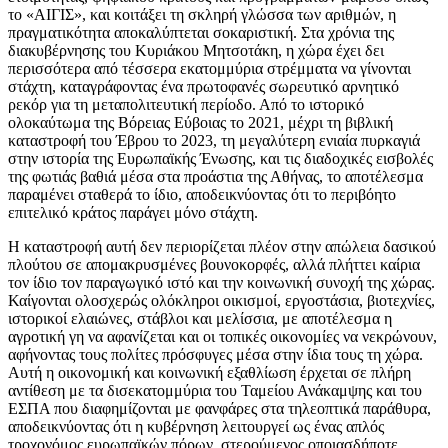
το «ΑΙΓΙΣ», και κοιτάξει τη σκληρή γλώσσα των αριθμών, η
πραγματικότητα αποκαλύπτεται σοκαριστική. Στα χρόνια της
διακυβέρνησης του Κυριάκου Μητσοτάκη, η χώρα έχει δει
περισσότερα από τέσσερα εκατομμύρια στρέμματα να γίνονται
στάχτη, καταγράφοντας ένα πρωτοφανές σωρευτικό αρνητικό
ρεκόρ για τη μεταπολιτευτική περίοδο. Από το ιστορικό
ολοκαύτωμα της Βόρειας Εύβοιας το 2021, μέχρι τη βιβλική
καταστροφή του Έβρου το 2023, τη μεγαλύτερη ενιαία πυρκαγιά
στην ιστορία της Ευρωπαϊκής Ένωσης, και τις διαδοχικές εισβολές
της φωτιάς βαθιά μέσα στα προάστια της Αθήνας, το αποτέλεσμα
παραμένει σταθερά το ίδιο, αποδεικνύοντας ότι το περιβόητο
επιτελικό κράτος παράγει μόνο στάχτη.
Η καταστροφή αυτή δεν περιορίζεται πλέον στην απώλεια δασικού
πλούτου σε απομακρυσμένες βουνοκορφές, αλλά πλήττει καίρια
τον ίδιο τον παραγωγικό ιστό και την κοινωνική συνοχή της χώρας.
Καίγονται ολοσχερώς ολόκληροι οικισμοί, εργοστάσια, βιοτεχνίες,
ιστορικοί ελαιώνες, στάβλοι και μελίσσια, με αποτέλεσμα η
αγροτική γη να αφανίζεται και οι τοπικές οικονομίες να νεκρώνουν,
αφήνοντας τους πολίτες πρόσφυγες μέσα στην ίδια τους τη χώρα.
Αυτή η οικονομική και κοινωνική εξαθλίωση έρχεται σε πλήρη
αντίθεση με τα δισεκατομμύρια του Ταμείου Ανάκαμψης και του
ΕΣΠΑ που διαφημίζονται με φανφάρες στα τηλεοπτικά παράθυρα,
αποδεικνύοντας ότι η κυβέρνηση λειτουργεί ως ένας απλός
τροχονόμος ευρωπαϊκών πόρων, στερούμενος οποιασδήποτε