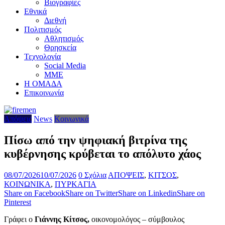
Βιογραφίες
Εθνικά
Διεθνή
Πολιτισμός
Αθλητισμός
Θρησκεία
Τεχνολογία
Social Media
ΜΜΕ
Η ΟΜΑΔΑ
Επικοινωνία
Απόψεις
News
Κοινωνικά
Πίσω από την ψηφιακή βιτρίνα της
κυβέρνησης κρύβεται το απόλυτο χάος
08/07/2026
10/07/2026
0 Σχόλια
ΑΠΟΨΕΙΣ
,
ΚΙΤΣΟΣ
,
ΚΟΙΝΩΝΙΚΑ
,
ΠΥΡΚΑΓΙΑ
Share on Facebook
Share on Twitter
Share on Linkedin
Share on
Pinterest
Γράφει ο
Γιάννης Κίτσος,
οικονομολόγος – σύμβουλος