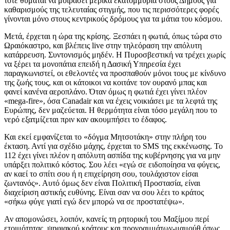
τότε θυμάται να μοιράσει μερικά εκατομμύρια στους Δήμους για
καθαρισμούς της τελευταίας στιγμής, που τις περισσότερες φορές
γίνονται μόνο στους κεντρικούς δρόμους για τα μάτια του κόσμου.
Μετά, έρχεται η ώρα της κρίσης. Ξεσπάει η φωτιά, όπως τώρα στο
Ωραιόκαστρο, και βλέπεις live στην τηλεόραση την απόλυτη
κατάρρευση. Συντονισμός μηδέν. Η Πυροσβεστική να τρέχει χωρίς
να ξέρει τα μονοπάτια επειδή η Δασική Υπηρεσία έχει
παραγκωνιστεί, οι εθελοντές να προσπαθούν μόνοι τους με κίνδυνο
της ζωής τους, και οι κάτοικοι να κοιτάνε τον ουρανό μπας και
φανεί κανένα αεροπλάνο. Όταν όμως η φωτιά έχει γίνει πλέον
«mega-fire», όσα Canadair και να έχεις νοικιάσει με τα λεφτά της
Ευρώπης, δεν μαζεύεται. Η θερμότητα είναι τόσο μεγάλη που το
νερό εξατμίζεται πριν καν ακουμπήσει το έδαφος.
Και εκεί εμφανίζεται το «δόγμα Μητσοτάκη» στην πλήρη του
έκταση. Αντί για σχέδιο μάχης, έρχεται το SMS της εκκένωσης. Το
112 έχει γίνει πλέον η απόλυτη ασπίδα της κυβέρνησης για να μην
υπάρξει πολιτικό κόστος. Σου λέει «εγώ σε ειδοποίησα να φύγεις,
αν καεί το σπίτι σου ή η επιχείρηση σου, τουλάχιστον είσαι
ζωντανός». Αυτό όμως δεν είναι Πολιτική Προστασία, είναι
διαχείριση αστικής ευθύνης. Είναι σαν να σου λέει το κράτος
«σήκω φύγε γιατί εγώ δεν μπορώ να σε προστατέψω».
Αν απομονώσει, λοιπόν, κανείς τη ρητορική του Μαξίμου περί
ετοιμότητας, ψηφιακού κράτους και προγραμμάτων-μαμούθ όπως