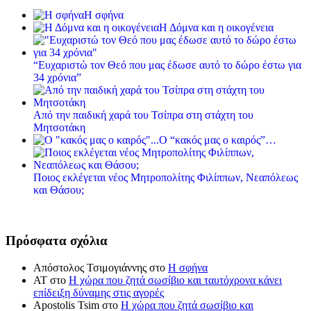
Η σφήνα
Η Δόμνα και η οικογένεια
“Ευχαριστώ τον Θεό που μας έδωσε αυτό το δώρο έστω για
34 χρόνια”
Από την παιδική χαρά του Τσίπρα στη στάχτη του
Μητσοτάκη
Ο “κακός μας ο καιρός”…
Ποιος εκλέγεται νέος Μητροπολίτης Φιλίππων, Νεαπόλεως
και Θάσου;
Πρόσφατα σχόλια
Απόστολος Τσιμογιάννης
στο
Η σφήνα
ΑΤ
στο
Η χώρα που ζητά σωσίβιο και ταυτόχρονα κάνει
επίδειξη δύναμης στις αγορές
Apostolis Tsim
στο
Η χώρα που ζητά σωσίβιο και