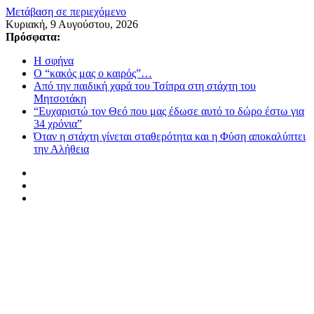
Μετάβαση σε περιεχόμενο
Κυριακή, 9 Αυγούστου, 2026
Πρόσφατα:
Η σφήνα
Ο “κακός μας ο καιρός”…
Από την παιδική χαρά του Τσίπρα στη στάχτη του
Μητσοτάκη
“Ευχαριστώ τον Θεό που μας έδωσε αυτό το δώρο έστω για
34 χρόνια”
Όταν η στάχτη γίνεται σταθερότητα και η Φύση αποκαλύπτει
την Αλήθεια