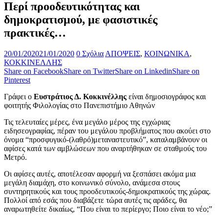
Περί προοδευτικότητας και
δημοκρατισμού, με φασιστικές
πρακτικές…
20/01/2020
21/01/2020
0 Σχόλια
ΑΠΟΨΕΙΣ
,
ΚΟΙΝΩΝΙΚΑ
,
ΚΟΚΚΙΝΕΛΛΗΣ
Share on Facebook
Share on Twitter
Share on Linkedin
Share on
Pinterest
Γράφει ο
Ευστράτιος Δ. Κοκκινέλλης
είναι δημοσιογράφος και
φοιτητής Φιλολογίας στο Πανεπιστήμιο Αθηνών
Τις τελευταίες μέρες, ένα μεγάλο μέρος της εγχώριας
ειδησεογραφίας, πέραν του μεγάλου προβλήματος που ακούει στο
όνομα “προσφυγικό-(λαθρό)μεταναστευτικό”, καταλαμβάνουν οι
αφίσες κατά των αμβλώσεων που αναρτήθηκαν σε σταθμούς του
Μετρό.
Οι αφίσες αυτές, αποτέλεσαν αφορμή να ξεσπάσει ακόμα μια
μεγάλη διαμάχη, στο κοινωνικό σύνολο, ανάμεσα στους
συντηρητικούς και τους προοδευτικούς-δημοκρατικούς της χώρας.
Πολλοί από εσάς που διαβάζετε τώρα αυτές τις αράδες, θα
αναρωτηθείτε δικαίως, “Που είναι το περίεργο; Ποιο είναι το νέο;”