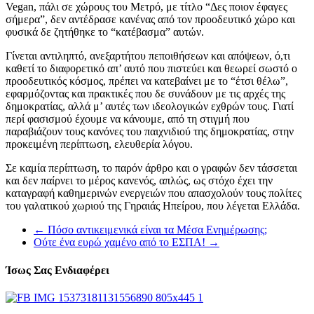
Vegan, πάλι σε χώρους του Μετρό, με τίτλο “Δες ποιον έφαγες
σήμερα”, δεν αντέδρασε κανένας από τον προοδευτικό χώρο και
φυσικά δε ζητήθηκε το “κατέβασμα” αυτών.
Γίνεται αντιληπτό, ανεξαρτήτου πεποιθήσεων και απόψεων, ό,τι
καθετί το διαφορετικό απ’ αυτό που πιστεύει και θεωρεί σωστό ο
προοδευτικός κόσμος, πρέπει να κατεβαίνει με το “έτσι θέλω”,
εφαρμόζοντας και πρακτικές που δε συνάδουν με τις αρχές της
δημοκρατίας, αλλά μ’ αυτές των ιδεολογικών εχθρών τους. Γιατί
περί φασισμού έχουμε να κάνουμε, από τη στιγμή που
παραβιάζουν τους κανόνες του παιχνιδιού της δημοκρατίας, στην
προκειμένη περίπτωση, ελευθερία λόγου.
Σε καμία περίπτωση, το παρόν άρθρο και ο γραφών δεν τάσσεται
και δεν παίρνει το μέρος κανενός, απλώς, ως στόχο έχει την
καταγραφή καθημερινών ενεργειών που απασχολούν τους πολίτες
του γαλατικού χωριού της Γηραιάς Ηπείρου, που λέγεται Ελλάδα.
←
Πόσο αντικειμενικά είναι τα Μέσα Ενημέρωσης;
Ούτε ένα ευρώ χαμένο από το ΕΣΠΑ!
→
Ίσως Σας Ενδιαφέρει