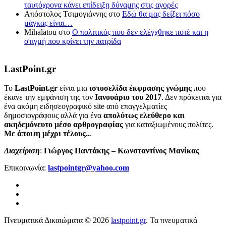
ταυτόχρονα κάνει επίδειξη δύναμης στις αγορές
Απόστολος Τσιμογιάννης
στο
Εδώ θα μας δείξει πόσο
μάγκας είναι…
Mihalatou
στο
Ο πολιτικός που δεν ελέγχθηκε ποτέ και η
στιγμή που κρίνει την πατρίδα
LastPoint.gr
To
LastPoint.gr
είναι μια
ιστοσελίδα έκφρασης γνώμης
που
έκανε την εμφάνιση της τον
Ιανουάριο του 2017
. Δεν πρόκειται για
ένα ακόμη ειδησεογραφικό site από επαγγελματίες
δημοσιογράφους αλλά για ένα
απολύτως ελεύθερο και
ακηδεμόνευτο μέσο αρθρογραφίας
για καταξιωμένους πολίτες.
Με άποψη μέχρι τέλους..
.
Διαχείριση
:
Γιώργος Παντάκης – Κωνσταντίνος Μανίκας
Επικοινωνία:
lastpointgr@yahoo.com
Πνευματικά Δικαιώματα © 2026
lastpoint.gr
. Τα πνευματικά