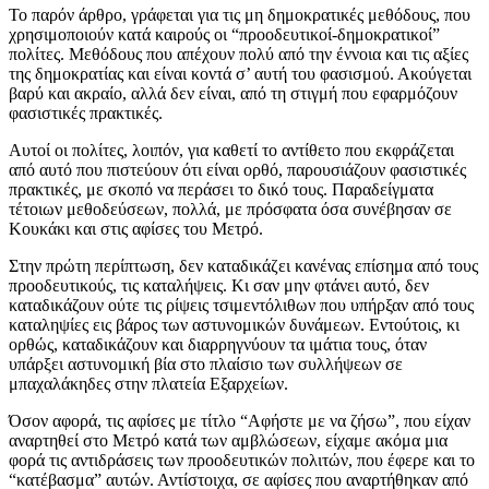
Το παρόν άρθρο, γράφεται για τις μη δημοκρατικές μεθόδους, που
χρησιμοποιούν κατά καιρούς οι “προοδευτικοί-δημοκρατικοί”
πολίτες. Μεθόδους που απέχουν πολύ από την έννοια και τις αξίες
της δημοκρατίας και είναι κοντά σ’ αυτή του φασισμού. Ακούγεται
βαρύ και ακραίο, αλλά δεν είναι, από τη στιγμή που εφαρμόζουν
φασιστικές πρακτικές.
Αυτοί οι πολίτες, λοιπόν, για καθετί το αντίθετο που εκφράζεται
από αυτό που πιστεύουν ότι είναι ορθό, παρουσιάζουν φασιστικές
πρακτικές, με σκοπό να περάσει το δικό τους. Παραδείγματα
τέτοιων μεθοδεύσεων, πολλά, με πρόσφατα όσα συνέβησαν σε
Κουκάκι και στις αφίσες του Μετρό.
Στην πρώτη περίπτωση, δεν καταδικάζει κανένας επίσημα από τους
προοδευτικούς, τις καταλήψεις. Κι σαν μην φτάνει αυτό, δεν
καταδικάζουν ούτε τις ρίψεις τσιμεντόλιθων που υπήρξαν από τους
καταληψίες εις βάρος των αστυνομικών δυνάμεων. Εντούτοις, κι
ορθώς, καταδικάζουν και διαρρηγνύουν τα ιμάτια τους, όταν
υπάρξει αστυνομική βία στο πλαίσιο των συλλήψεων σε
μπαχαλάκηδες στην πλατεία Εξαρχείων.
Όσον αφορά, τις αφίσες με τίτλο “Αφήστε με να ζήσω”, που είχαν
αναρτηθεί στο Μετρό κατά των αμβλώσεων, είχαμε ακόμα μια
φορά τις αντιδράσεις των προοδευτικών πολιτών, που έφερε και το
“κατέβασμα” αυτών. Αντίστοιχα, σε αφίσες που αναρτήθηκαν από