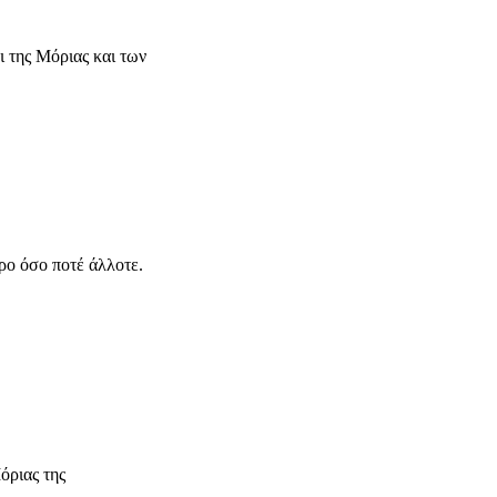
ι της Μόριας και των
ρο όσο ποτέ άλλοτε.
όριας της