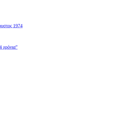
ουστος 1974
4 χρόνια”