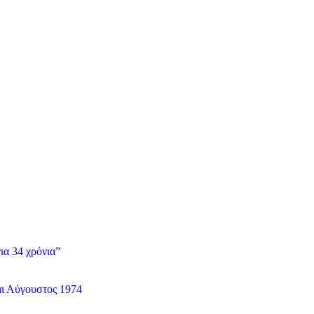
ια 34 χρόνια”
αι Αύγουστος 1974