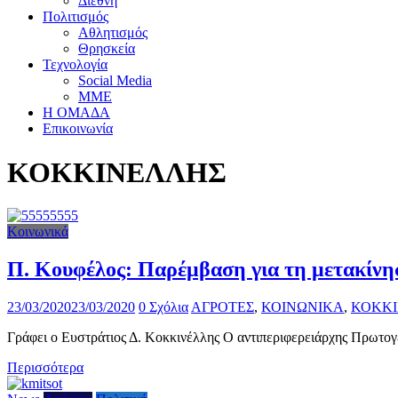
Διεθνή
Πολιτισμός
Αθλητισμός
Θρησκεία
Τεχνολογία
Social Media
ΜΜΕ
Η ΟΜΑΔΑ
Επικοινωνία
ΚΟΚΚΙΝΕΛΛΗΣ
Κοινωνικά
Π. Κουφέλος: Παρέμβαση για τη μετακί
23/03/2020
23/03/2020
0 Σχόλια
ΑΓΡΟΤΕΣ
,
ΚΟΙΝΩΝΙΚΑ
,
ΚΟΚΚ
Γράφει ο Ευστράτιος Δ. Κοκκινέλλης Ο αντιπεριφερειάρχης Πρωτογε
Περισσότερα