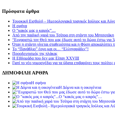
Πρόσφατα άρθρα
Τουρκική Εισβολή – Ημερολογιακά τραγικός Ιούλιος και Αύγ
Η σφήνα
Ο “κακός μας ο καιρός”…
Από την παιδική χαρά του Τσίπρα στη στάχτη του Μητσοτάκη
“Ευχαριστώ τον Θεό που μας έδωσε αυτό το δώρο έστω για 3
Όταν η στάχτη γίνεται σταθερότητα και η Φύση αποκαλύπτει 
Το “Πανάθλιο” έργο και οι… “Ελληναράδες”!
Προοδευτισμός της πλάκας
Η Εβδομάδα που δεν μας Είπαν XXVIII
Γιατί το νέο νομοσχέδιο για τα ύδατα επιβαρύνει τους πολίτες
ΔΗΜΟΦΙΛΗ ΑΡΘΡΑ
Η σφήνα
Η Δόμνα και η οικογένεια
Ο “κακός μας ο καιρός”…