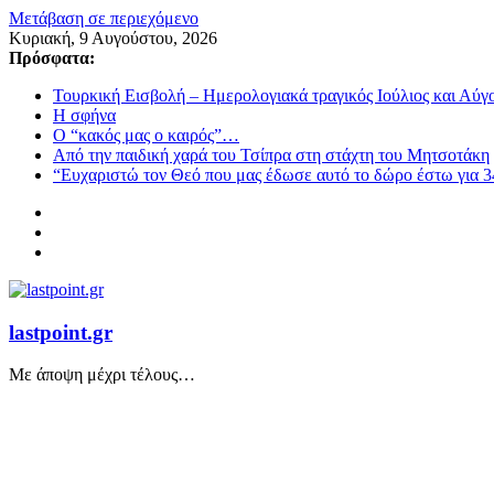
Μετάβαση σε περιεχόμενο
Κυριακή, 9 Αυγούστου, 2026
Πρόσφατα:
Τουρκική Εισβολή – Ημερολογιακά τραγικός Ιούλιος και Αύγ
Η σφήνα
Ο “κακός μας ο καιρός”…
Από την παιδική χαρά του Τσίπρα στη στάχτη του Μητσοτάκη
“Ευχαριστώ τον Θεό που μας έδωσε αυτό το δώρο έστω για 3
lastpoint.gr
Με άποψη μέχρι τέλους…