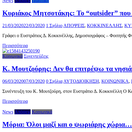
News
Απόψεις
Πολιτική
Κυριάκος Μητσοτάκης: Το “outsider” που
21/03/2020
22/03/2020
1 Σχόλιο
ΑΠΟΨΕΙΣ
,
ΚΟΚΚΙΝΕΛΛΗΣ
,
ΚΥ
Γράφει ο Ευστράτιος Δ. Κοκκινέλλης, Δημοσιογράφος – Φοιτητής 
Περισσότερα
Κοινωνικά
Συνεντεύξεις
Κ. Μουτζούρης: Δεν θα επιτρέψω τα νησιά
06/03/2020
07/03/2020
0 Σχόλια
ΑΥΤΟΔΙΟΙΚΗΣΗ
,
ΚΟΙΝΩΝΙΚΑ
,
Συνέντευξη του Κ. Μουτζούρη, στον Ευστράτιο Δ. Κοκκινέλλη Ο Κώ
Περισσότερα
News
Απόψεις
Κοινωνικά
Μόρια: Όλοι μαζί και ο ψωριάρης χώρια…