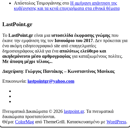
Απόστολος Τσιμογιάννης
στο
Η αμήχανη απάντηση της
κυβέρνησης και τα κενά επιχειρήματα στα εθνικά θέματα
LastPoint.gr
To
LastPoint.gr
είναι μια
ιστοσελίδα έκφρασης γνώμης
που
έκανε την εμφάνιση της τον
Ιανουάριο του 2017
. Δεν πρόκειται για
ένα ακόμη ειδησεογραφικό site από επαγγελματίες
δημοσιογράφους αλλά για ένα
απολύτως ελεύθερο και
ακηδεμόνευτο μέσο αρθρογραφίας
για καταξιωμένους πολίτες.
Με άποψη μέχρι τέλους..
.
Διαχείριση
:
Γιώργος Παντάκης – Κωνσταντίνος Μανίκας
Επικοινωνία:
lastpointgr@yahoo.com
Πνευματικά Δικαιώματα © 2026
lastpoint.gr
. Τα πνευματικά
δικαιώματα προστατεύονται.
Θέμα:
ColorMag
από ThemeGrill. Κατασκευασμένο με
WordPress
.