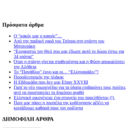
Πρόσφατα άρθρα
Ο “κακός μας ο καιρός”…
Από την παιδική χαρά του Τσίπρα στη στάχτη του
Μητσοτάκη
“Ευχαριστώ τον Θεό που μας έδωσε αυτό το δώρο έστω για
34 χρόνια”
Όταν η στάχτη γίνεται σταθερότητα και η Φύση αποκαλύπτει
την Αλήθεια
Το “Πανάθλιο” έργο και οι… “Ελληναράδες”!
Προοδευτισμός της πλάκας
Η Εβδομάδα που δεν μας Είπαν XXVIII
Γιατί το νέο νομοσχέδιο για τα ύδατα επιβαρύνει τους πολίτες
αντί να προστατεύει το δημόσιο αγαθό
Ελληνική οικογένεια: ένα στοιχείο του παρελθόντος (!)
Πριν μας πάρει η προπέλα της κυβέρνησης αξίζει να
κοιτάξουμε καθαρά προς τον ορίζοντα
ΔΗΜΟΦΙΛΗ ΑΡΘΡΑ