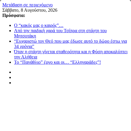
Μετάβαση σε περιεχόμενο
Σάββατο, 8 Αυγούστου, 2026
Πρόσφατα:
Ο “κακός μας ο καιρός”…
Από την παιδική χαρά του Τσίπρα στη στάχτη του
Μητσοτάκη
“Ευχαριστώ τον Θεό που μας έδωσε αυτό το δώρο έστω για
34 χρόνια”
Όταν η στάχτη γίνεται σταθερότητα και η Φύση αποκαλύπτει
την Αλήθεια
Το “Πανάθλιο” έργο και οι… “Ελληναράδες”!