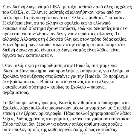
Στον διεθνή διαγωνισμό PISA, μεταξύ μαθητών από όλες τις χώρες
του ΟΟΣΑ, οι Έλληνες μαθητές αξιολογήθηκαν κάτω από τον
μέσο όρο. Τα μίντια γράφουν ότι οι Έλληνες μαθητές “πάτωσαν”.
Η αλήθεια είναι ότι το ελληνικό σχολείο και το ελληνικό
εκπαιδευτικό σύστημα έχουν πατώσει, εδώ και δεκαετίες και δεν
πρόκειται να συνέλθουν, αν δεν γίνουν τεράστιες αλλαγές. Τι
αλλαγές; Αλλαγές στη διδακτέα ύλη και στον τρόπο διδασκαλίας.
Η αντίδραση των εκπαιδευτικών στην είδηση οτι πατώσαμε στο
διεθνή διαγωνισμό, είναι οτι ο διαγωνισμός είναι λάθος, είναι
όργανο των καπιταλιστών.
Όταν μιλάμε για μεταρρύθμιση στην Παιδεία, συζητάμε για
ιδιωτικά Πανεπιστήμια, για προσλήψεις καθηγητών, για ολοήμερα
Σχολεία, για αυξήσεις στις δαπάνες για την Παιδεία. Το πρόβλημα
δεν βρίσκεται εκεί. Βρίσκεται στο γεγονός ότι το ελληνικό
εκπαιδευτικό σύστημα – κυρίως το Σχολείο – παράγει
αγράμματους.
Το βλέπουμε όλοι γύρω μας. Κανείς δεν θυμάται τι διδάχτηκε στο
Σχολείο, πάρα πολλοί επικοινωνούν μέσω μηνυμάτων με Greeklish
επειδή δεν ξέρουν ορθογραφία. Πάρα πολλοί χρησιμοποιούν λάθος
λέξεις, λάθος χρόνους στα ρήματα, μιλάνε και γράφουν ασύντακτα.
Πάρα πολλοί δεν ξέρουν να κάνουν απλές αριθμητικές πράξεις,
ούτε υπολογισμούς της καθημερινής ζωής, όπως εκπτώσεις,