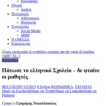
Βιογραφίες
Εθνικά
Διεθνή
Πολιτισμός
Αθλητισμός
Θρησκεία
Τεχνολογία
Social Media
ΜΜΕ
Η ΟΜΑΔΑ
Επικοινωνία
Κοινωνικά
Πάτωσε το ελληνικό Σχολείο – δε φταίνε
οι μαθητές
08/12/2023
07/12/2023
0 Σχόλια
ΚΟΙΝΩΝΙΚΑ
,
ΣΧΟΛΕΙΑ
Share on Facebook
Share on Twitter
Share on Linkedin
Share on
Pinterest
Γράφει ο
Γρηγόρης Νικολόπουλος