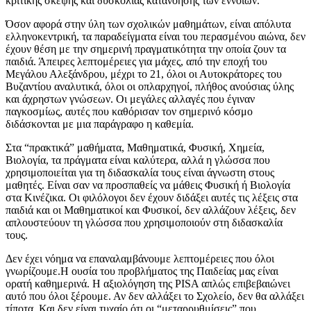
κριτικής σκέψης και δυσκολίας κατανόησης των εννοιών.
Όσον αφορά στην ύλη των σχολικών μαθημάτων, είναι απόλυτα
ελληνοκεντρική, τα παραδείγματα είναι του περασμένου αιώνα, δεν
έχουν θέση με την σημερινή πραγματικότητα την οποία ζουν τα
παιδιά. Άπειρες λεπτομέρειες για μάχες, από την εποχή του
Μεγάλου Αλεξάνδρου, μέχρι το 21, όλοι οι Αυτοκράτορες του
Βυζαντίου αναλυτικά, όλοι οι οπλαρχηγοί, πλήθος ανούσιας ύλης
και άχρηστων γνώσεων. Οι μεγάλες αλλαγές που έγιναν
παγκοσμίως, αυτές που καθόρισαν τον σημερινό κόσμο
διδάσκονται με μια παράγραφο η καθεμία.
Στα “πρακτικά” μαθήματα, Μαθηματικά, Φυσική, Χημεία,
Βιολογία, τα πράγματα είναι καλύτερα, αλλά η γλώσσα που
χρησιμοποιείται για τη διδασκαλία τους είναι άγνωστη στους
μαθητές. Είναι σαν να προσπαθείς να μάθεις Φυσική ή Βιολογία
στα Κινέζικα. Οι φιλόλογοι δεν έχουν διδάξει αυτές τις λέξεις στα
παιδιά και οι Μαθηματικοί και Φυσικοί, δεν αλλάζουν λέξεις, δεν
απλουστεύουν τη γλώσσα που χρησιμοποιούν στη διδασκαλία
τους.
Δεν έχει νόημα να επαναλαμβάνουμε λεπτομέρειες που όλοι
γνωρίζουμε.Η ουσία του προβλήματος της Παιδείας μας είναι
ορατή καθημερινά. H αξιολόγηση της PISA απλώς επιβεβαιώνει
αυτό που όλοι ξέρουμε. Αν δεν αλλάξει το Σχολείο, δεν θα αλλάξει
τίποτα. Και δεν είναι τυχαίο ότι οι “μεταρρυθμίσεις” που