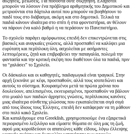
αυξήσεις, μειώσεις. Για ποσοστά ούτε συζήτηση. Ελάχιστοι
μπορούν να λύσουν ένα πρόβλημα αριθμητικής του Δημοτικού και
μετριούνται στα δάχτυλα αυτοί που μπορούν να βοηθήσουν το
παιδί τους στο διάβασμα, ακόμη και στο δημοτικό. Τελικά τα
παιδιά κάνουν ιδιαίτερα στο σπίτι ή στα φροντιστήρια, αν θέλουν
να πάρουν ένα καλό βαθμό η να περάσουν το Πανεπιστήμιο.
Το σχολείο παράγει αμόρφωτους επειδή δεν επικεντρώνεται στις
βασικές και αναγκαίες γνώσεις, αλλά προσπαθεί να καλύψει μια
ευρύτατη και περίπλοκη ύλη, ασχολείται με ασήμαντες
λεπτομέρειες, ζητά και επιβραβεύει την παπαγαλία, πολεμά την
φαντασία και την κριτική σκέψη που διαθέτουν όλα τα παιδιά, πριν
τα “χαλάσει” το Σχολείο.
Οι δάσκαλοι και οι καθηγητές, παιδαγωγικά είναι τραγικοί. Στην
αρχή ξεκινάνε με κέφι, προσπαθούν, αλλά τους ισοπεδώνει και
αυτούς το σύστημα. Κουρασμένοι μετά τα πρώτα χρόνια που
δουλεύουν, απελπισμένοι, εκνευρισμένοι, προσπαθούν να βάλουν
στο μυαλό των παιδιών άχρηστες γνώσεις, περίπλοκους κανόνες
μιας ιδιαίτερα σύνθετης γλώσσας που εγκαταλείπεται σιγά σιγά
από τους ίδιους τους Έλληνες, επειδή δεν κατάφεραν να τη μάθουν
στο πολύ κακό Σχολείο.
Και καταλήγουμε στα Greeklish, χρησιμοποιούμε ένα εξαιρετικά
περιορισμένο λεξιλόγιο και είμαστε θύματα σε όλη μας τη ζωή,
αφού μας κοροϊδεύουν οι απατεώνες κάθε είδους, λόγω έλλειψης