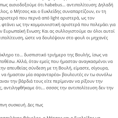
πως αισιοδοξούμε ότι habebus… αντιπολίτευση; Δηλαδή
λος, ο Μήτσος και ο Ευκλείδης συναπαρτίζουν, εν τη
 αριστερό που περνά από light αριστερά, ως τον
ι φτάνει ως την κομμουνιστική αριστερά που πολεμάει για
ν Ευρωπαϊκή Ενωση; Και ας συλλογιστούμε αν όλοι αυτοί
ιπολίτευση, ώστε να δουλέψουν στο φουλ οι μηχανές
κληρο το… δυσπιστικό τριήμερο της Βουλής, ίσως να
υποθέσω. Αλλά, όταν εμείς που ήμασταν αναγκασμένοι να
την απευθείας σύνδεση με τη Βουλή, είμαστε, σίγουρα,
α να ήμασταν μία σαρανταρέα» βουλευτές εν τω συνόλω
αναν την βάρδιά τους είτε περίμεναν να ρίξουν την
ς, αντιληφθήκαμε ότι… σσσσς την αντιπολίτευση δεν την
πνη συσκευή. Δες πως