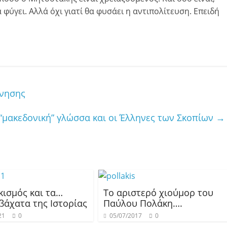
α φύγει. Αλλά όχι γιατί θα φυσάει η αντιπολίτευση. Επειδή
ρνησης
“μακεδονική” γλώσσα και οι Έλληνες των Σκοπίων
→
κισμός και τα…
Το αριστερό χιούμορ του
βάχατα της Iστορίας
Παύλου Πολάκη….
21
0
05/07/2017
0