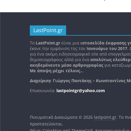
LastPoint.gr
To
LastPoint.gr
είναι μια
ιστοσελίδα έκφρασης γ
έκανε την εμφάνιση της τον
Ιανουάριο του 2017
.
για ένα ακόμη ειδησεογραφικό site από επαγγελματ
δημοσιογράφους αλλά για ένα
απολύτως ελεύθερ
ακηδεμόνευτο μέσο αρθρογραφίας
για καταξιωμέ
Με άποψη μέχρι τέλους..
.
Διαχείριση
:
Γιώργος Παντάκης – Κωνσταντίνος Μ
Επικοινωνία:
lastpointgr@yahoo.com
Πνευματικά Δικαιώματα © 2026
lastpoint.gr
. Τα π
προστατεύονται.
Θέμα:
ColorMag
από ThemeGrill. Κατασκευασμένο