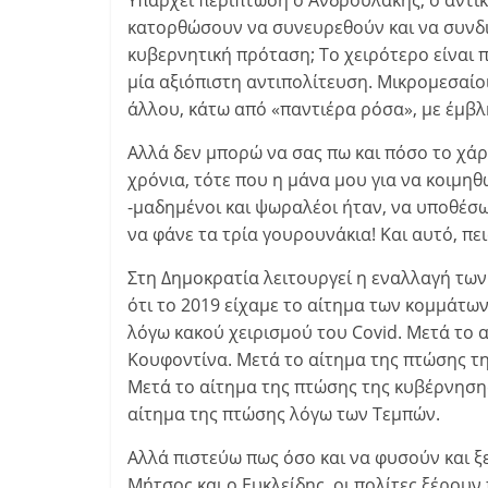
Υπάρχει περίπτωση ο Ανδρουλάκης, ο αντι
κατορθώσουν να συνευρεθούν και να συνδ
κυβερνητική πρόταση; Το χειρότερο είναι 
μία αξιόπιστη αντιπολίτευση. Μικρομεσαίοι
άλλου, κάτω από «παντιέρα ρόσα», με έμβ
Αλλά δεν μπορώ να σας πω και πόσο το χάρ
χρόνια, τότε που η μάνα μου για να κοιμηθ
-μαδημένοι και ψωραλέοι ήταν, να υποθέσω
να φάνε τα τρία γουρουνάκια! Και αυτό, πει
Στη Δημοκρατία λειτουργεί η εναλλαγή των
ότι το 2019 είχαμε το αίτημα των κομμάτω
λόγω κακού χειρισμού του Covid. Μετά το 
Κουφοντίνα. Μετά το αίτημα της πτώσης τ
Μετά το αίτημα της πτώσης της κυβέρνησης
αίτημα της πτώσης λόγω των Τεμπών.
Αλλά πιστεύω πως όσο και να φυσούν και 
Μήτσος και ο Ευκλείδης, οι πολίτες ξέρουν