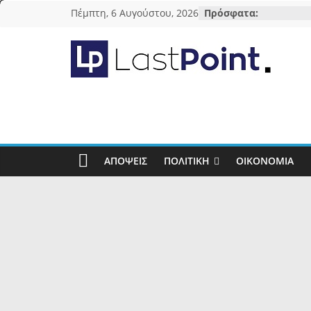
Μετάβαση
Πέμπτη, 6 Αυγούστου, 2026
Πρόσφατα:
σε
περιεχόμενο
lastpoint.gr
Με
άποψη
μέχρι
τέλους…
ΑΠΌΨΕΙΣ
ΠΟΛΙΤΙΚΉ
ΟΙΚΟΝΟΜΊΑ