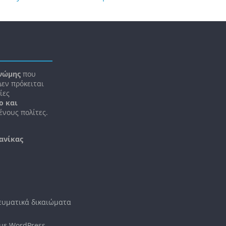
νώμης
που
 Δεν πρόκειται
ίες
ο και
νους πολίτες.
ανίκας
νευματικά δικαιώματα
 με
WordPress
.