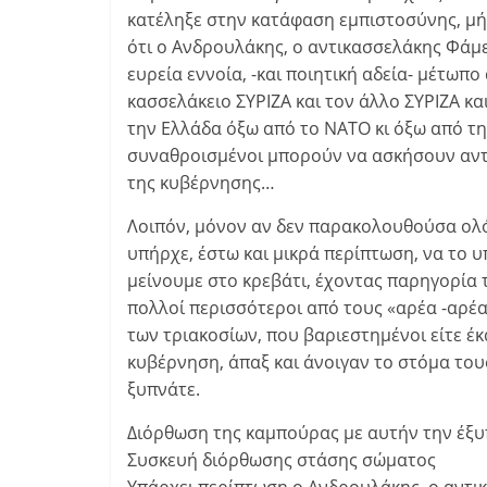
κατέληξε στην κατάφαση εμπιστοσύνης, μή
ότι ο Ανδρουλάκης, ο αντικασσελάκης Φάμε
ευρεία εννοία, -και ποιητική αδεία- μέτωπο
κασσελάκειο ΣΥΡΙΖΑ και τον άλλο ΣΥΡΙΖΑ κα
την Ελλάδα όξω από το ΝΑΤΟ κι όξω από τη
συναθροισμένοι μπορούν να ασκήσουν αντ
της κυβέρνησης…
Λοιπόν, μόνον αν δεν παρακολουθούσα ολό
υπήρχε, έστω και μικρά περίπτωση, να το 
μείνουμε στο κρεβάτι, έχοντας παρηγορία 
πολλοί περισσότεροι από τους «αρέα -αρέ
των τριακοσίων, που βαριεστημένοι είτε έκ
κυβέρνηση, άπαξ και άνοιγαν το στόμα του
ξυπνάτε.
Διόρθωση της καμπούρας με αυτήν την έξυ
Συσκευή διόρθωσης στάσης σώματος