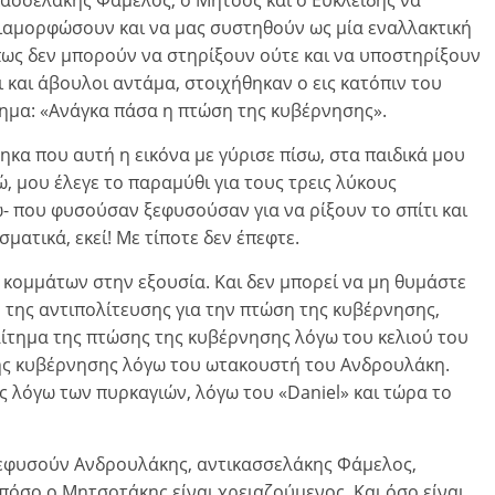
κασσελάκης Φάμελος, ο Μήτσος και ο Ευκλείδης να
ιαμορφώσουν και να μας συστηθούν ως μία εναλλακτική
πως δεν μπορούν να στηρίξουν ούτε και να υποστηρίξουν
 και άβουλοι αντάμα, στοιχήθηκαν ο εις κατόπιν του
λημα: «Ανάγκα πάσα η πτώση της κυβέρνησης».
ηκα που αυτή η εικόνα με γύρισε πίσω, στα παιδικά μου
ώ, μου έλεγε το παραμύθι για τους τρεις λύκους
- που φυσούσαν ξεφυσούσαν για να ρίξουν το σπίτι και
σματικά, εκεί! Με τίποτε δεν έπεφτε.
 κομμάτων στην εξουσία. Και δεν μπορεί να μη θυμάστε
ν της αντιπολίτευσης για την πτώση της κυβέρνησης,
αίτημα της πτώσης της κυβέρνησης λόγω του κελιού του
ης κυβέρνησης λόγω του ωτακουστή του Ανδρουλάκη.
 λόγω των πυρκαγιών, λόγω του «Daniel» και τώρα το
ξεφυσούν Ανδρουλάκης, αντικασσελάκης Φάμελος,
 πόσο ο Μητσοτάκης είναι χρειαζούμενος. Και όσο είναι,