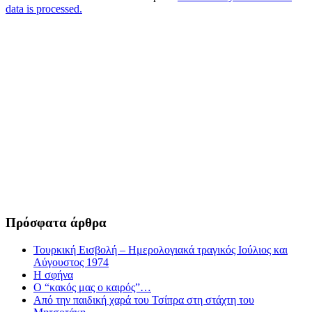
data is processed.
Πρόσφατα άρθρα
Τουρκική Εισβολή – Ημερολογιακά τραγικός Ιούλιος και
Αύγουστος 1974
Η σφήνα
Ο “κακός μας ο καιρός”…
Από την παιδική χαρά του Τσίπρα στη στάχτη του