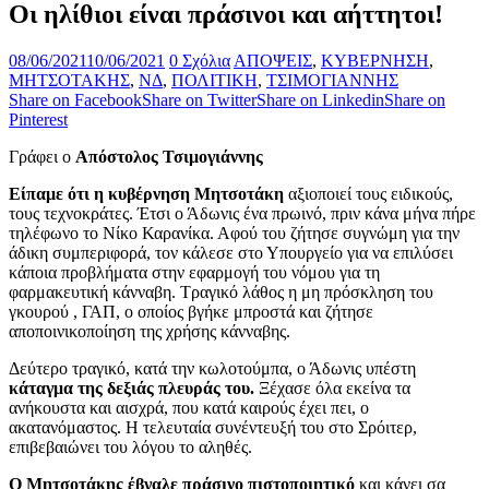
Οι ηλίθιοι είναι πράσινοι και αήττητοι!
08/06/2021
10/06/2021
0 Σχόλια
ΑΠΟΨΕΙΣ
,
ΚΥΒΕΡΝΗΣΗ
,
ΜΗΤΣΟΤΑΚΗΣ
,
ΝΔ
,
ΠΟΛΙΤΙΚΗ
,
ΤΣΙΜΟΓΙΑΝΝΗΣ
Share on Facebook
Share on Twitter
Share on Linkedin
Share on
Pinterest
Γράφει ο
Απόστολος Τσιμογιάννης
Είπαμε ότι η κυβέρνηση Μητσοτάκη
αξιοποιεί τους ειδικούς,
τους τεχνοκράτες. Έτσι ο Άδωνις ένα πρωινό, πριν κάνα μήνα πήρε
τηλέφωνο το Νίκο Καρανίκα. Αφού του ζήτησε συγνώμη για την
άδικη συμπεριφορά, τον κάλεσε στο Υπουργείο για να επιλύσει
κάποια προβλήματα στην εφαρμογή του νόμου για τη
φαρμακευτική κάνναβη. Τραγικό λάθος η μη πρόσκληση του
γκουρού , ΓΑΠ, ο οποίος βγήκε μπροστά και ζήτησε
αποποινικοποίηση της χρήσης κάνναβης.
Δεύτερο τραγικό, κατά την κωλοτούμπα, ο Άδωνις υπέστη
κάταγμα της δεξιάς πλευράς του.
Ξέχασε όλα εκείνα τα
ανήκουστα και αισχρά, που κατά καιρούς έχει πει, ο
ακατανόμαστος. Η τελευταία συνέντευξή του στο Σρόιτερ,
επιβεβαιώνει του λόγου το αληθές.
Ο Μητσοτάκης έβγαλε πράσινο πιστοποιητικό
και κάνει σα