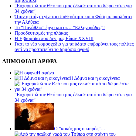
Μητσοτάκη
“Ευχαριστώ τον Θεό που μας έδωσε αυτό το δώρο έστω για
34 χρόνια”
Όταν η στάχτη γίνεται σταθερότητα και η Φύση αποκαλύπτει
την Αλήθεια
Το “Πανάθλιο” έργο και οι… “Ελληναράδες”!
Προοδευτισμός της πλάκας
Η Εβδομάδα που δεν μας Είπαν XXVIII
Γιατί το νέο νομοσχέδιο για τα ύδατα επιβαρύνει τους πολίτες
αντί να προστατεύει το δημόσιο αγαθό
ΔΗΜΟΦΙΛΗ ΑΡΘΡΑ
Η σφήνα
Η Δόμνα και η οικογένεια
“Ευχαριστώ τον Θεό που μας έδωσε αυτό το δώρο έστω για
34 χρόνια”
Ο “κακός μας ο καιρός”…