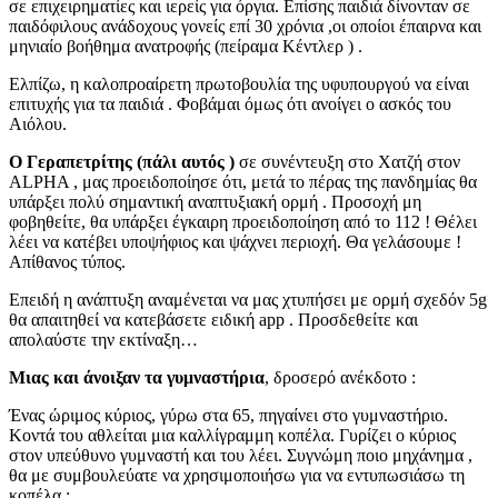
σε επιχειρηματίες και ιερείς για όργια. Επίσης παιδιά δίνονταν σε
παιδόφιλους ανάδοχους γονείς επί 30 χρόνια ,οι οποίοι έπαιρνα και
μηνιαίο βοήθημα ανατροφής (πείραμα Κέντλερ ) .
Ελπίζω, η καλοπροαίρετη πρωτοβουλία της υφυπουργού να είναι
επιτυχής για τα παιδιά . Φοβάμαι όμως ότι ανοίγει ο ασκός του
Αιόλου.
Ο Γεραπετρίτης (πάλι αυτός )
σε συνέντευξη στο Χατζή στον
ALPHA , μας προειδοποίησε ότι, μετά το πέρας της πανδημίας θα
υπάρξει πολύ σημαντική αναπτυξιακή ορμή . Προσοχή μη
φοβηθείτε, θα υπάρξει έγκαιρη προειδοποίηση από το 112 ! Θέλει
λέει να κατέβει υποψήφιος και ψάχνει περιοχή. Θα γελάσουμε !
Απίθανος τύπος.
Επειδή η ανάπτυξη αναμένεται να μας χτυπήσει με ορμή σχεδόν 5g
θα απαιτηθεί να κατεβάσετε ειδική app . Προσδεθείτε και
απολαύστε την εκτίναξη…
Μιας και άνοιξαν τα γυμναστήρια
, δροσερό ανέκδοτο :
Ένας ώριμος κύριος, γύρω στα 65, πηγαίνει στο γυμναστήριο.
Κοντά του αθλείται μια καλλίγραμμη κοπέλα. Γυρίζει ο κύριος
στον υπεύθυνο γυμναστή και του λέει. Συγνώμη ποιο μηχάνημα ,
θα με συμβουλεύατε να χρησιμοποιήσω για να εντυπωσιάσω τη
κοπέλα ;