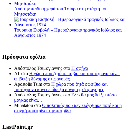
Από την παιδική χαρά του Τσίπρα στη στάχτη του
Μητσοτάκη
Τουρκική Εισβολή – Ημερολογιακά τραγικός Ιούλιος και
Αύγουστος 1974
Πρόσφατα σχόλια
Απόστολος Τσιμογιάννης
στο
Η σφήνα
ΑΤ
στο
Η χώρα που ζητά σωσίβιο και ταυτόχρονα κάνει
επίδειξη δύναμης στις αγορές
Apostolis Tsim
στο
Η χώρα που ζητά σωσίβιο και
ταυτόχρονα κάνει επίδειξη δύναμης στις αγορές
Απόστολος Τσιμογιάννης
στο
Εδώ θα μας δείξει πόσο
μάγκας είναι…
Mihalatou
στο
Ο πολιτικός που δεν ελέγχθηκε ποτέ και η
στιγμή που κρίνει την πατρίδα
LastPoint.gr