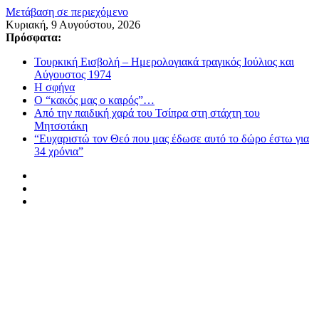
Μετάβαση σε περιεχόμενο
Κυριακή, 9 Αυγούστου, 2026
Πρόσφατα:
Τουρκική Εισβολή – Ημερολογιακά τραγικός Ιούλιος και
Αύγουστος 1974
Η σφήνα
Ο “κακός μας ο καιρός”…
Από την παιδική χαρά του Τσίπρα στη στάχτη του
Μητσοτάκη
“Ευχαριστώ τον Θεό που μας έδωσε αυτό το δώρο έστω για
34 χρόνια”