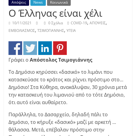
Απόψεις
News
Κοινωνικά
Ο Έλληνας είναι χέλι
,
,
10/11/2021
0 Σχόλια
COVID-19
ΑΠΟΨΕΙΣ
,
,
ΕΜΒΟΛΙΑΣΜΟΣ
ΤΣΙΜΟΓΙΑΝΝΗΣ
ΥΓΕΙΑ
Γράφει ο
Απόστολος Τσιμογιάννης
Το Δημόσιο κηρύσσει «δασικό» το λιμάνι που
κατασκεύασε το κράτος και ρίχνει πρόστιμο στο…
Δημόσιο! Στα Κύθηρα, ανακάλυψαν, 30 χρόνια μετά
την κατασκευή του λιμανιού από το τότε Δημόσιο,
ότι αυτό είναι αυθαίρετο.
Παράλληλα, το Δασαρχείο, δηλαδή πάλι το
Δημόσιο, το κήρυξε «δασικό» μαζί με αρκετή …
θάλασσα. Μετά, επέβαλαν πρόστιμο στην