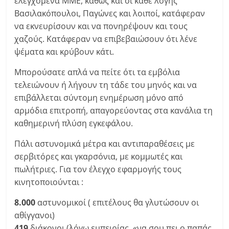
ελεγχόμενα ΜΜΕ, καθώς και οι κάθε λογής
Βασιλακόπουλοι, Παγώνες και λοιποί, κατάφεραν
να εκνευρίσουν και να πονηρέψουν και τους
χαζούς. Κατάφεραν να επιβεβαιώσουν ότι λένε
ψέματα και κρύβουν κάτι.
Μπορούσατε απλά να πείτε ότι τα εμβόλια
τελειώνουν ή λήγουν τη τάδε του μηνός και να
επιβάλλεται σύντομη ενημέρωση μόνο από
αρμόδια επιτροπή, απαγορεύοντας στα κανάλια τη
καθημερινή πλύση εγκεφάλου.
Πάλι αστυνομικά μέτρα και αντιπαραθέσεις με
σερβιτόρες και γκαρσόνια, με κομμωτές και
πωλήτριες. Για τον έλεγχο εφαρμογής τους
κινητοποιούνται :
8.000
αστυνομικοί ( επιτέλους θα γλυτώσουν οι
αθίγγανοι)
419
διάκονοι (λόγω εμπειρίας, «να σου πει ο παπάς