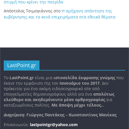
στιγμή που κρίνει την πατρίδα
Απόστολος Τσιμογιάννης
στο
Η αμήχανη απάντηση της
κυβέρνησης και τα κενά επιχειρήματα στα εθνικά θέματα
LastPoint.gr
To
LastPoint.gr
είναι μια
ιστοσελίδα έκφρασης γνώμης
που
έκανε την εμφάνιση της τον
Ιανουάριο του 2017
. Δεν
πρόκειται για ένα ακόμη ειδησεογραφικό site από
επαγγελματίες δημοσιογράφους αλλά για ένα
απολύτως
ελεύθερο και ακηδεμόνευτο μέσο αρθρογραφίας
για
καταξιωμένους πολίτες.
Με άποψη μέχρι τέλους..
.
Διαχείριση
:
Γιώργος Παντάκης – Κωνσταντίνος Μανίκας
Επικοινωνία:
lastpointgr@yahoo.com