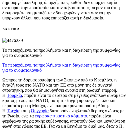
δημιουργεί απειλή της ύπαρξής τους, καθότι δεν υπάρχει καμία
αναφορά στην προστασία και τον σεβασμό τους, πέραν του ότι η
διαπραγμάτευση μεταξύ των δυο χωρών γίνεται σαν να μην
υπάρχουν άλλοι, που τους επηρεάζει αυτή η διαδικασία.
ΣΧΕΤΙΚΑ
Το περιεχόμενο, τα προβλήματα και η διαχείριση της συμφωνίας
για το ονοματολογικό
Το περιεχόμενο, τα προβλήματα και η διαχείριση της συμφωνίας
για το ονοματολογικό
Ως προς τη δορυφοροποίηση των Σκοπίων από το Κρεμλίνο, η
ένταξή τους στο ΝΑΤΟ και την ΕΕ από μόνη της δε συνιστά
στρατηγική, που θα δημιουργήσει ανοσία στη ρωσική επιρροή.
Η
Τουρκία
, παρότι είναι το δεύτερο σε μέγεθος ενόπλων δυνάμεων
κράτος-μέλος του ΝΑΤΟ, αυτή τη στιγμή προσεγγίζει όλο και
περισσότερο τη Μόσχα, ενώ απομακρύνεται από τη Δύση.
Η
Τσεχία
και η
Ουγγαρία
διατηρούν ενοχλητικά θερμές σχέσεις με
τη Ρωσία, ενώ τα
ευρωσκεπτικιστικά κόμματα
, παρότι είναι
φερέφωνα της ρωσικής κυβέρνησης, αποκτούν όλο και μεγαλύτερη
φωνή στις χώρες της ΕΕ. Για να μη ξεχνάμε τα δικά μας, όταν ο Π.