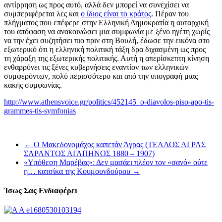
αντίρρηση ως προς αυτό, αλλά δεν μπορεί να συνεχίσει να
συμπεριφέρεται λες και
ο ίδιος είναι το κράτος
. Πέραν του
πλήγματος που επέφερε στην Ελληνική Δημοκρατία η αυταρχική
του απόφαση να ανακοινώσει μια συμφωνία με ξένο ηγέτη χωρίς
να την έχει συζητήσει πιο πριν στη Βουλή, έδωσε την εικόνα στο
εξωτερικό ότι η ελληνική πολιτική τάξη δρα διχασμένη ως προς
τη χάραξη της εξωτερικής πολιτικής. Αυτή η απερίσκεπτη κίνηση
ενθαρρύνει τις ξένες κυβερνήσεις εναντίον των ελληνικών
συμφερόντων, πολύ περισσότερο και από την υπογραφή μιας
κακής συμφωνίας.
http://www.athensvoice.gr/politics/452145_o-diavolos-piso-apo-tis-
grammes-tis-symfonias
←
Ο Μακεδονομάχος καπετάν Άγρας (ΤΕΛΛΟΣ ΑΓΡΑΣ
ΣΑΡΑΝΤΟΣ ΑΓΑΠΗΝΟΣ 1880 – 1907)
«Υπόθεση Μαρέβας»: Δεν μασάει πλέον τον «σανό» ούτε
η… κατσίκα της Κουμουνδούρου
→
Ίσως Σας Ενδιαφέρει