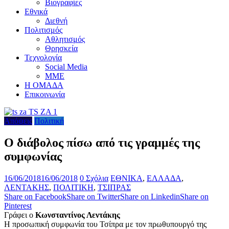
Βιογραφίες
Εθνικά
Διεθνή
Πολιτισμός
Αθλητισμός
Θρησκεία
Τεχνολογία
Social Media
ΜΜΕ
Η ΟΜΑΔΑ
Επικοινωνία
Απόψεις
Πολιτική
Ο διάβολος πίσω από τις γραμμές της
συμφωνίας
16/06/2018
16/06/2018
0 Σχόλια
ΕΘΝΙΚΑ
,
ΕΛΛΑΔΑ
,
ΛΕΝΤΑΚΗΣ
,
ΠΟΛΙΤΙΚΗ
,
ΤΣΙΠΡΑΣ
Share on Facebook
Share on Twitter
Share on Linkedin
Share on
Pinterest
Γράφει ο
Κωνσταντίνος Λεντάκης
Η προσωπική συμφωνία του Τσίπρα με τον πρωθυπουργό της