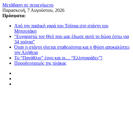
Μετάβαση σε περιεχόμενο
Παρασκευή, 7 Αυγούστου, 2026
Πρόσφατα:
Από την παιδική χαρά του Τσίπρα στη στάχτη του
Μητσοτάκη
“Ευχαριστώ τον Θεό που μας έδωσε αυτό το δώρο έστω για
34 χρόνια”
Όταν η στάχτη γίνεται σταθερότητα και η Φύση αποκαλύπτει
την Αλήθεια
Το “Πανάθλιο” έργο και οι… “Ελληναράδες”!
Προοδευτισμός της πλάκας