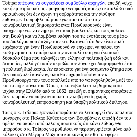
Τσίπρα
απέφυγε να συγκαλέσει συμβούλιο αρχηγών
, επειδή «είχε
κακή εμπειρία από τις προηγούμενες φορές και έχει καταλάβει από
ορισμένους ότι δεν έχουν τη σοβαρότητα και την αίσθηση
ευθύνης». Το πρόβλημά μου έγκειται στο ότι στην
κοινοβουλευτική δημοκρατία ένας Πρωθυπουργός είναι
υποχρεωμένος να ενημερώνει τους βουλευτές και τους πολίτες
στη Βουλή και να λαμβάνει υπόψιν του τις ενστάσεις τους μέσω
του διαλόγου που διεξάγεται εκεί. Κατανοώ ότι δεν είναι πολύ
ευχάριστο για έναν Πρωθυπουργό να επιχειρεί να πείσει τον
κυβερνητικό του εταίρο και την αντιπολίτευση για ένα πολύ
δύσκολο θέμα που ταλανίζει την ελληνική πολιτική ζωή εδώ και
δεκαετίες, αλλά γι’ αυτόν ακριβώς τον λόγο έχει διαμορφωθεί έτσι
η πολιτική διαδικασία. Αν επρόκειτο για ένα ασήμαντο ζήτημα που
δεν απασχολεί κανέναν, όλοι θα ευχαριστούσαν τον κ.
Πρωθυπουργό που τους απάλλαξε από το να ασχοληθούν μαζί του
και το πήρε πάνω του. Όμως, η κοινοβουλευτική δημοκρατία
ισχύει στην Ελλάδα από το 1862, επειδή οι σημαντικές αποφάσεις
δεν μπορούν να παίρνονται από την κυβέρνηση χωρίς
κοινοβουλευτική εκπροσώπηση και ύπαρξη πολιτικού διαλόγου.
Ίσως ο κ. Τσίπρας ξαφνικά αποφάσισε να λειτουργεί σαν απόλυτος
μονάρχης στo Παλαιό Καθεστώς των Βουρβόνων, επειδή δεν του
αρέσει να ακούει από άλλους πολιτικούς ότι κάνει λάθος. Θα
μπορούσε ο κ. Τσίπρας να ρυθμίσει να περιτριγυρίζεται μόνο από
κόλακες στο Μέγαρο Μαξίμου και κανείς δεν θα του φέρει