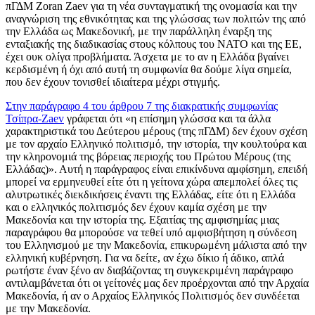
πΓΔΜ Zoran Zaev για τη νέα συνταγματική της ονομασία και την
αναγνώριση της εθνικότητας και της γλώσσας των πολιτών της από
την Ελλάδα ως Μακεδονική, με την παράλληλη έναρξη της
ενταξιακής της διαδικασίας στους κόλπους του ΝΑΤΟ και της ΕΕ,
έχει ουκ ολίγα προβλήματα. Άσχετα με το αν η Ελλάδα βγαίνει
κερδισμένη ή όχι από αυτή τη συμφωνία θα δούμε λίγα σημεία,
που δεν έχουν τονισθεί ιδιαίτερα μέχρι στιγμής.
Στην παράγραφο 4 του άρθρου 7 της διακρατικής συμφωνίας
Τσίπρα-Zaev
γράφεται ότι «η επίσημη γλώσσα και τα άλλα
χαρακτηριστικά του Δεύτερου μέρους (της πΓΔΜ) δεν έχουν σχέση
με τον αρχαίο Ελληνικό πολιτισμό, την ιστορία, την κουλτούρα και
την κληρονομιά της βόρειας περιοχής του Πρώτου Μέρους (της
Ελλάδας)». Αυτή η παράγραφος είναι επικίνδυνα αμφίσημη, επειδή
μπορεί να ερμηνευθεί είτε ότι η γείτονα χώρα απεμπολεί όλες τις
αλυτρωτικές διεκδικήσεις έναντι της Ελλάδας, είτε ότι η Ελλάδα
και ο ελληνικός πολιτισμός δεν έχουν καμία σχέση με την
Μακεδονία και την ιστορία της. Εξαιτίας της αμφισημίας μιας
παραγράφου θα μπορούσε να τεθεί υπό αμφισβήτηση η σύνδεση
του Ελληνισμού με την Μακεδονία, επικυρωμένη μάλιστα από την
ελληνική κυβέρνηση. Για να δείτε, αν έχω δίκιο ή άδικο, απλά
ρωτήστε έναν ξένο αν διαβάζοντας τη συγκεκριμένη παράγραφο
αντιλαμβάνεται ότι οι γείτονές μας δεν προέρχονται από την Αρχαία
Μακεδονία, ή αν ο Αρχαίος Ελληνικός Πολιτισμός δεν συνδέεται
με την Μακεδονία.