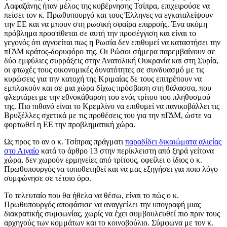
Λαφαζάνης ήταν μέλος της κυβέρνησης Τσίπρα, επιχειρούσε να
πείσει τον κ. Πρωθυπουργό και τους Έλληνες να εγκαταλείψουν
την ΕΕ και να μπουν στη ρωσική σφαίρα επιρροής. Ένα ακόμη
πρόβλημα προστίθεται σε αυτή την προσέγγιση και είναι το
γεγονός ότι αγνοείται πως η Ρωσία δεν επιθυμεί να καταστήσει την
πΓΔΜ κράτος-δορυφόρο της. Οι Ρώσοι σήμερα παρεμβαίνουν σε
δύο εμφύλιες συρράξεις στην Ανατολική Ουκρανία και στη Συρία,
οι φτωχές τους οικονομικές δυνατότητες σε συνδυασμό με τις
κυρώσεις για την κατοχή της Κριμαίας δε τους επιτρέπουν να
εμπλακούν και σε μια χώρα δίχως πρόσβαση στη θάλασσα, που
φλερτάρει με την εθνοκάθαρση του ενός τρίτου του πληθυσμού
της. Πιο πιθανό είναι το Κρεμλίνο να επιθυμεί να πανικοβάλλει τις
Βρυξέλλες σχετικά με τις προθέσεις του για την πΓΔΜ, ώστε να
φορτωθεί η ΕΕ την προβληματική χώρα.
Ως προς το αν ο κ. Τσίπρας πράγματι
παραδίδει δικαιώματα αλιείας
στο Αιγαίο
κατά το άρθρο 13 στην περίκλειστη από ξηρά γείτονα
χώρα, δεν χωρούν ερμηνείες από τρίτους, οφείλει ο ίδιος ο κ.
Πρωθυπουργός να τοποθετηθεί και να μας εξηγήσει για ποιο λόγο
συμφώνησε σε τέτοιο όρο.
Το τελευταίο που θα ήθελα να θέσω, είναι το πώς ο κ.
Πρωθυπουργός αποφάσισε να αναγγείλει την υπογραφή μιας
διακρατικής συμφωνίας, χωρίς να έχει συμβουλευθεί πιο πριν τους
αρχηγούς των κομμάτων και το κοινοβούλιο. Σύμφωνα με τον κ.