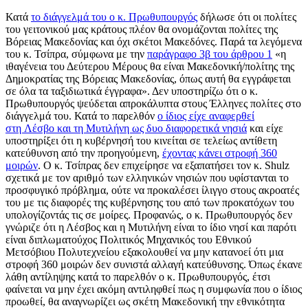
Κατά
το διάγγελμά του ο κ. Πρωθυπουργός
δήλωσε ότι οι πολίτες
του γειτονικού μας κράτους πλέον θα ονομάζονται πολίτες της
Βόρειας Μακεδονίας και όχι σκέτοι Μακεδόνες. Παρά τα λεγόμενα
του κ. Τσίπρα, σύμφωνα με την
παράγραφο 3β του άρθρου 1
«η
ιθαγένεια του Δεύτερου Μέρους θα είναι Μακεδονική/πολίτης της
Δημοκρατίας της Βόρειας Μακεδονίας, όπως αυτή θα εγγράφεται
σε όλα τα ταξιδιωτικά έγγραφα». Δεν υποστηρίζω ότι ο κ.
Πρωθυπουργός ψεύδεται απροκάλυπτα στους Έλληνες πολίτες στο
διάγγελμά του. Κατά το παρελθόν
ο ίδιος είχε αναφερθεί
στη Λέσβο και τη Μυτιλήνη ως δυο διαφορετικά νησιά
και είχε
υποστηρίξει ότι η κυβέρνησή του κινείται σε τελείως αντίθετη
κατεύθυνση από την προηγούμενη,
έχοντας κάνει στροφή 360
μοιρών
. Ο κ. Τσίπρας δεν επιχείρησε να εξαπατήσει τον κ. Shulz
σχετικά με τον αριθμό των ελληνικών νησιών που υφίστανται το
προσφυγικό πρόβλημα, ούτε να προκαλέσει ίλιγγο στους ακροατές
του με τις διαφορές της κυβέρνησης του από των προκατόχων του
υπολογίζοντάς τις σε μοίρες. Προφανώς, ο κ. Πρωθυπουργός δεν
γνώριζε ότι η Λέσβος και η Μυτιλήνη είναι το ίδιο νησί και παρότι
είναι διπλωματούχος Πολιτικός Μηχανικός του Εθνικού
Μετσόβιου Πολυτεχνείου εξακολουθεί να μην κατανοεί ότι μια
στροφή 360 μοιρών δεν συνιστά αλλαγή κατεύθυνσης. Όπως έκανε
λάθη αντίληψης κατά το παρελθόν ο κ. Πρωθυπουργός, έτσι
φαίνεται να μην έχει ακόμη αντιληφθεί πως η συμφωνία που ο ίδιος
προωθεί, θα αναγνωρίζει ως σκέτη Μακεδονική την εθνικότητα