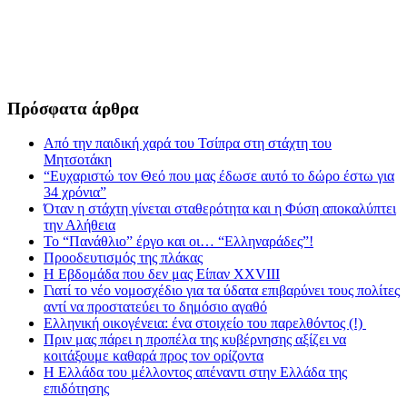
Πρόσφατα άρθρα
Από την παιδική χαρά του Τσίπρα στη στάχτη του
Μητσοτάκη
“Ευχαριστώ τον Θεό που μας έδωσε αυτό το δώρο έστω για
34 χρόνια”
Όταν η στάχτη γίνεται σταθερότητα και η Φύση αποκαλύπτει
την Αλήθεια
Το “Πανάθλιο” έργο και οι… “Ελληναράδες”!
Προοδευτισμός της πλάκας
Η Εβδομάδα που δεν μας Είπαν XXVIII
Γιατί το νέο νομοσχέδιο για τα ύδατα επιβαρύνει τους πολίτες
αντί να προστατεύει το δημόσιο αγαθό
Ελληνική οικογένεια: ένα στοιχείο του παρελθόντος (!)
Πριν μας πάρει η προπέλα της κυβέρνησης αξίζει να
κοιτάξουμε καθαρά προς τον ορίζοντα
Η Ελλάδα του μέλλοντος απέναντι στην Ελλάδα της
επιδότησης