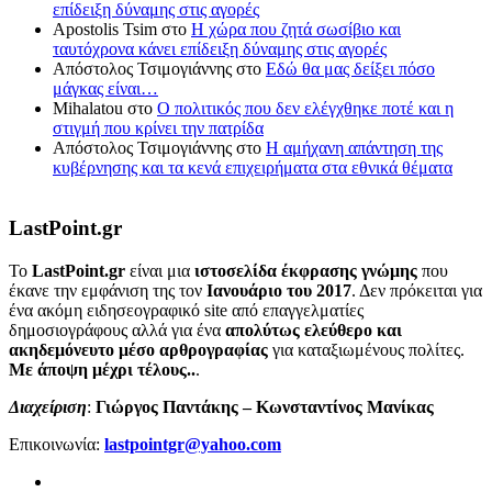
επίδειξη δύναμης στις αγορές
Apostolis Tsim
στο
Η χώρα που ζητά σωσίβιο και
ταυτόχρονα κάνει επίδειξη δύναμης στις αγορές
Απόστολος Τσιμογιάννης
στο
Εδώ θα μας δείξει πόσο
μάγκας είναι…
Mihalatou
στο
Ο πολιτικός που δεν ελέγχθηκε ποτέ και η
στιγμή που κρίνει την πατρίδα
Απόστολος Τσιμογιάννης
στο
Η αμήχανη απάντηση της
κυβέρνησης και τα κενά επιχειρήματα στα εθνικά θέματα
LastPoint.gr
To
LastPoint.gr
είναι μια
ιστοσελίδα έκφρασης γνώμης
που
έκανε την εμφάνιση της τον
Ιανουάριο του 2017
. Δεν πρόκειται για
ένα ακόμη ειδησεογραφικό site από επαγγελματίες
δημοσιογράφους αλλά για ένα
απολύτως ελεύθερο και
ακηδεμόνευτο μέσο αρθρογραφίας
για καταξιωμένους πολίτες.
Με άποψη μέχρι τέλους..
.
Διαχείριση
:
Γιώργος Παντάκης – Κωνσταντίνος Μανίκας
Επικοινωνία:
lastpointgr@yahoo.com