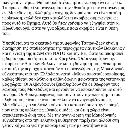
των γειτόνων μας. Θα μπορούσε ένας τρίτος να επιμείνει πως ο κ.
Τσίπρας επιθυμεί να αναγνωρίσει την εθνικότητα των γειτόνων μας
ως Μακεδονική, αλλά μέχρι στιγμής δεν φαίνεται να είναι αυτή η
περίπτωση, απλά δεν έχει καταλάβει τι ακριβώς συμφώνησε ως
προς αυτό το ζήτημα. Αυτό θα ήταν χρήσιμο να εξηγηθεί στον κ.
Πρωθυπουργό, ώστε να γνωρίζουμε ποια ακριβώς είναι η θέση
του.
Υποτίθεται ότι το σκεπτικό της συμφωνίας Τσίπρα-Zaev είναι η
διατήρηση της σταθερότητας της περιοχής των Δυτικών Βαλκανίων
και η ένταξη της πΓΔΜ στο ΝΑΤΟ και την ΕΕ, ώστε να αποτραπεί
η δορυφοροποίησή της από το Κρεμλίνο. Όσοι γνωρίζουν την
ιστορία των Δυτικών Βαλκανίων και τη δυναμική του εθνικισμού
σε αυτή την περιοχή κατανοούν ότι η αναγνώριση της Μακεδονικής
εθνικότητας από την Ελλάδα συνιστά κίνδυνο αποσταθεροποίησης,
καθώς τίθεται σε κίνδυνο η αλβανόφωνη μειονότητα της γειτονικής
μας χώρας. Οι Αλβανόφωνοι ξεκαθαρίζουν ότι δε θεωρούν τους
εαυτούς τους Μακεδόνες και αρνούνται να αποκαλούνται με αυτό
τον όρο. Οι Βουλγαρόφωνοι, που συνιστούν την πλειοψηφία του
πληθυσμού, είναι εκείνοι που θέλουν να αναγνωρίζονται ως
Μακεδόνες, για να διεκδικούν το ότι κατοικούσαν στην περιοχή
πριν από τις υπόλοιπες εθνικές ομάδες και ότι η χώρα είναι
αποκλειστικά δική τους. Με την αναγνώριση της Μακεδονικής
εθνικότητας από την ελληνική κυβέρνηση παρέχεται άλλοθι στη
γειτονική χώρα για την υπονόμευση των μειονοτήτων και