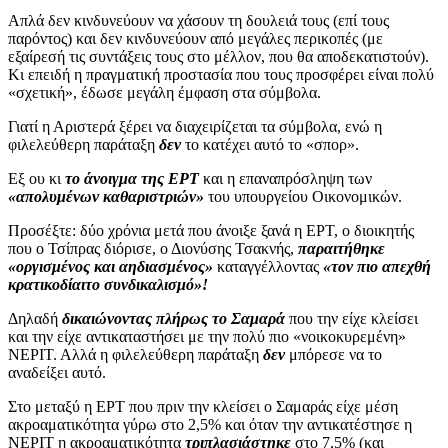
Απλά δεν κινδυνεύουν να χάσουν τη δουλειά τους (επί τους
παρόντος) και δεν κινδυνεύουν από μεγάλες περικοπές (με
εξαίρεσή τις συντάξεις τους στο μέλλον, που θα αποδεκατιστούν).
Κι επειδή η πραγματική προστασία που τους προσφέρει είναι πολύ
«σχετική», έδωσε μεγάλη έμφαση στα σύμβολα.
Γιατί η Αριστερά ξέρει να διαχειρίζεται τα σύμβολα, ενώ η
φιλελεύθερη παράταξη
δεν
το κατέχει αυτό το «σπορ».
Εξ ου κι
το άνοιγμα της ΕΡΤ
και η επαναπρόσληψη των
«απολυμένων καθαριστριών»
του υπουργείου Οικονομικών.
Προσέξτε: δύο χρόνια μετά που άνοιξε ξανά η ΕΡΤ, ο διοικητής
που ο Τσίπρας διόρισε, ο Διονύσης Τσακνής,
παραιτήθηκε
«οργισμένος και αηδιασμένος»
καταγγέλλοντας
«τον πιο απεχθή
κρατικοδίαιτο συνδικαλισμό»!
Δηλαδή
δικαιώνοντας πλήρως το Σαμαρά
που την είχε κλείσει
και την είχε αντικαταστήσει με την πολύ πιο «νοικοκυρεμένη»
ΝΕΡΙΤ. Αλλά η φιλελεύθερη παράταξη
δεν
μπόρεσε να το
αναδείξει αυτό.
Στο μεταξύ η ΕΡΤ που πριν την κλείσει ο Σαμαράς είχε μέση
ακροαματικότητα γύρω στο 2,5% και όταν την αντικατέστησε η
ΝΕΡΙΤ η ακροαματικότητα
τριπλασιάστηκε
στο 7,5% (και