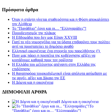
Πρόσφατα άρθρα
Όταν η στάχτη γίνεται σταθερότητα και η Φύση αποκαλύπτει
την Αλήθεια
Το “Πανάθλιο” έργο και οι… “Ελληναράδες”!
Προοδευτισμός της πλάκας
Η Εβδομάδα που δεν μας Είπαν XXVIII
Γιατί το νέο νομοσχέδιο για τα ύδατα επιβαρύνει τους πολίτες
αντί να προστατεύει το δημόσιο αγαθό
Ελληνική οικογένεια: ένα στοιχείο του παρελθόντος (!)
Πριν μας πάρει η προπέλα της κυβέρνησης αξίζει να
κοιτάξουμε καθαρά προς τον ορίζοντα
Η Ελλάδα του μέλλοντος απέναντι στην Ελλάδα της
επιδότησης
Η θανατηφόρα τουρκοδιζωνική είναι απόλυτα ασύμβατη με
τις αρχές, αξίες και Δίκαιο της ΕΕ
Η Δόμνα και η οικογένεια
ΔΗΜΟΦΙΛΗ ΑΡΘΡΑ
Η Δόμνα και η οικογένεια
Το
“Πανάθλιο” έργο και οι… “Ελληναράδες”!