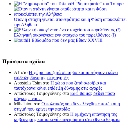
Η “δημοκρατία” του Τσίπρα
Όταν η στάχτη γίνεται σταθερότητα και η Φύση αποκαλύπτει
την Αλήθεια
Ελληνική οικογένεια: ένα στοιχείο του παρελθόντος (!)
Η Εβδομάδα που δεν μας Είπαν XXVIII
Πρόσφατα σχόλια
ΑΤ
στο
Η χώρα που ζητά σωσίβιο και ταυτόχρονα κάνει
επίδειξη δύναμης στις αγορές
Apostolis Tsim
στο
Η χώρα που ζητά σωσίβιο και
ταυτόχρονα κάνει επίδειξη δύναμης στις αγορές
Απόστολος Τσιμογιάννης
στο
Εδώ θα μας δείξει πόσο
μάγκας είναι…
Mihalatou
στο
Ο πολιτικός που δεν ελέγχθηκε ποτέ και η
στιγμή που κρίνει την πατρίδα
Απόστολος Τσιμογιάννης
στο
Η αμήχανη απάντηση της
κυβέρνησης και τα κενά επιχειρήματα στα εθνικά θέματα