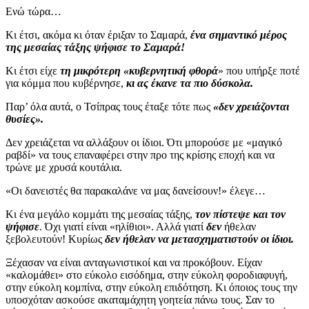
Ενώ τώρα…
Κι έτσι, ακόμα κι όταν έριξαν το Σαμαρά,
ένα σημαντικό μέρος
της μεσαίας τάξης ψήφισε το Σαμαρά!
Κι έτσι είχε
τη μικρότερη «κυβερνητική φθορά
» που υπήρξε ποτέ
για κόμμα που κυβέρνησε,
κι ας έκανε τα πιο δύσκολα.
Παρ’ όλα αυτά, ο Τσίπρας τους έταξε τότε πως
«δεν χρειάζονται
θυσίες».
Δεν χρειάζεται να αλλάξουν οι ίδιοι. Ότι μπορούσε με «μαγικό
ραβδί» να τους επαναφέρει στην προ της κρίσης εποχή και να
τρώνε με χρυσά κουτάλια.
«Οι δανειστές θα παρακαλάνε να μας δανείσουν!» έλεγε…
Κι ένα μεγάλο κομμάτι της μεσαίας τάξης,
τον πίστεψε και τον
ψήφισε
. Όχι γιατί είναι «ηλίθιοι». Αλλά γιατί
δεν
ήθελαν
ξεβολευτούν! Κυρίως
δεν ήθελαν να μετασχηματιστούν οι ίδιοι.
Ξέχασαν να είναι ανταγωνιστικοί και να προκόβουν. Είχαν
«καλομάθει» στο εύκολο εισόδημα, στην εύκολη φοροδιαφυγή,
στην εύκολη κομπίνα, στην εύκολη επιδότηση. Κι όποιος τους την
υποσχόταν ασκούσε ακαταμάχητη γοητεία πάνω τους. Σαν το