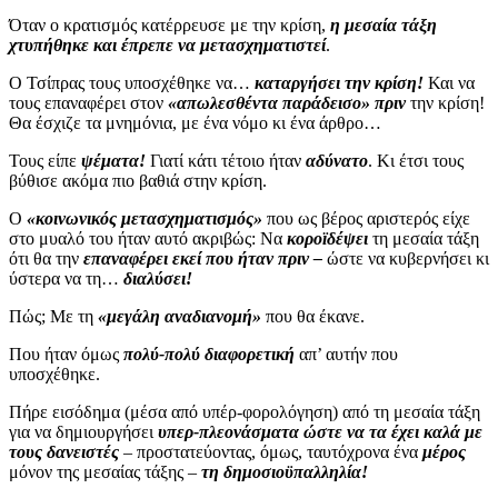
Όταν ο κρατισμός κατέρρευσε με την κρίση,
η μεσαία τάξη
χτυπήθηκε και έπρεπε να μετασχηματιστεί
.
Ο Τσίπρας τους υποσχέθηκε να…
καταργήσει την κρίση!
Και να
τους επαναφέρει στον
«απωλεσθέντα παράδεισο» πριν
την κρίση!
Θα έσχιζε τα μνημόνια, με ένα νόμο κι ένα άρθρο…
Τους είπε
ψέματα!
Γιατί κάτι τέτοιο ήταν
αδύνατο
. Κι έτσι τους
βύθισε ακόμα πιο βαθιά στην κρίση.
Ο
«κοινωνικός μετασχηματισμός»
που ως βέρος αριστερός είχε
στο μυαλό του ήταν αυτό ακριβώς: Να
κοροϊδέψει
τη μεσαία τάξη
ότι θα την
επαναφέρει εκεί που ήταν πριν –
ώστε να κυβερνήσει κι
ύστερα να τη…
διαλύσει!
Πώς; Με τη
«μεγάλη αναδιανομή»
που θα έκανε.
Που ήταν όμως
πολύ-πολύ διαφορετική
απ’ αυτήν που
υποσχέθηκε.
Πήρε εισόδημα (μέσα από υπέρ-φορολόγηση) από τη μεσαία τάξη
για να δημιουργήσει
υπερ-πλεονάσματα ώστε να τα έχει καλά με
τους δανειστές
– προστατεύοντας, όμως, ταυτόχρονα ένα
μέρος
μόνον της μεσαίας τάξης –
τη δημοσιοϋπαλληλία!