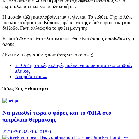
Κι όλα αυτά η φιλελεύθερη παράταξη
οφείλει επιτέλους
να τα
εκμεταλλευτεί και να τα αξιοποιήσει.
Η μεσαία τάξη καταλαβαίνει πια τι γίνεται. Το νιώθει. Της το λένε
πια και κατάμουτρα. Κάποιος πρέπει να της δώσει προοπτική και
διέξοδο. Γιατί αλλιώς θα το ψάξει μόνη της.
Κι αυτό
δεν
θα είναι «λυτρωτικό». Θα είναι
άκρως επικίνδυνο
για
όλους.
(Έχετε δει οργισμένες πουτάνες να τα σπάνε;)
←
Οι δημοτικές εκλογές πρέπει να αποκομματικοποιηθούν
πλήρως
Απαράδεκτοι
→
Ίσως Σας Ενδιαφέρει
Να μειωθεί τώρα ο φόρος και το ΦΠΑ στο
πετρέλαιο θέρμανσης
22/10/2018
22/10/2018
0