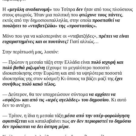
Η
«μεγάλη αναδιανομή»
του Τσίπρα
δεν
ήταν από τους πλούσιους
στους φτωχούς. Ήταν μια πολιτική που
φτώχυνε τους πάντες
,
εκτός από την δημοσιουπαλληλία, στην οποία
προσπαθεί να
πουλήσει το «νταβατζιλίκι» της «προστασίας».
Μόνο που για να καλοπερνάνε οι «νταβατζήδες»,
πρέπει να είναι
ευχαριστημένες και οι πουτάνες!
Γιατί αλλιώς…
Στην περίπτωσή μας, λοιπόν:
— Πρώτον η μεσαία τάξη στην Ελλάδα είναι
πολύ ισχυρή και
πολύ βαθιά ριζωμένη
(έχουμε το μεγαλύτερο ποσοστό
ιδιοκατοίκησης στην Ευρώπη και από τα υψηλότερα ποσοστά
ιδιοκτησίας γης στον κόσμο!) Κι όποιος τα βάζει μαζί της
έχει
συνήθως πολύ κακό τέλος.
— Δεύτερον, θα τον υποχρεώσουν σύντομα
να αρχίσει να
«σφάζει» και από τις «ιερές αγελάδες» του δημοσίου
. Κι αυτό
δεν το αντέχει.
— Τρίτον, η ίδια η μεσαία τάξη
μέσα από την υπέρ-φορολόγηση
αφυπνίζεται
και καταλαβαίνει πως
αν δεν περιοριστεί το δημόσιο
δεν πρόκειται να δει άσπρη μέρα
.