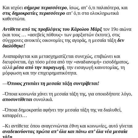
Και ισχύει
σήμερα περισσότερο
, ίσως, απ’ ό,τι παλαιότερα, και
στις δημοκρατίες περισσότερο
απ’ ό,τι στα ολοκληρωτικά
καθεστώτα.
Αντίθετα από τις προβλέψεις του Κάρολου Μάρξ
τον 19ο αιώνα
(και τους … «ασεβείς πόθους» των μαρξιστών έκτοτε), στις
σύγχρονες ανοικτές οικονομίες της αγοράς, η μεσαία τάξη
δεν
διαλύθηκε!
Αναπαράγεται και μετασχηματίζεται συνεχώς, επιβιώνει και
διευρύνεται, όχι τόσο μέσα από την «αναδιανομή» εισοδήματος,
αλλά
μέσα από την παραγωγή
, την εισαγωγή καινοτομίας, τη
μόρφωση και την επιχειρηματικότητα.
—
Όποιος χτυπάει τη μεσαία τάξη συντρίβεται!
–Όποια κοινωνία χάνει τη μεσαία τάξη της, για οποιοδήποτε λόγο,
αποσυντίθεται
συνολικά.
–Όποια δημοκρατία αφήνει την μεσαία τάξη της να διαλυθεί,
καταρρέει…
–Κι αντίθετα: όπου αναγεννώνται έθνη και κοινωνίες, αυτό γίνεται
αναδεικνύοντας πρώτα απ’ όλα και πάνω απ’ όλα νέα μεσαία
τάξη
.