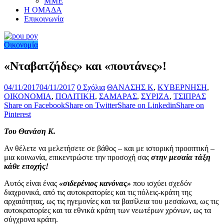
ΜΜΕ
Η ΟΜΑΔΑ
Επικοινωνία
Οικονομία
«Νταβατζήδες» και «πουτάνες»!
04/11/2017
04/11/2017
0 Σχόλια
ΘΑΝΑΣΗΣ Κ
,
ΚΥΒΕΡΝΗΣΗ
,
ΟΙΚΟΝΟΜΙΑ
,
ΠΟΛΙΤΙΚΗ
,
ΣΑΜΑΡΑΣ
,
ΣΥΡΙΖΑ
,
ΤΣΙΠΡΑΣ
Share on Facebook
Share on Twitter
Share on Linkedin
Share on
Pinterest
Του Θανάση Κ.
Αν θέλετε να μελετήσετε σε βάθος – και με ιστορική προοπτική –
μια κοινωνία, επικεντρώστε την προσοχή σας
στην μεσαία τάξη
κάθε εποχής!
Αυτός είναι ένας
«σιδερένιος κανόνας»
που ισχύει σχεδόν
διαχρονικά, από τις αυτοκρατορίες και τις πόλεις-κράτη της
αρχαιότητας, ως τις ηγεμονίες και τα βασίλεια του μεσαίωνα, ως τις
αυτοκρατορίες και τα εθνικά κράτη των νεωτέρων χρόνων, ως τα
σύγχρονα κράτη.