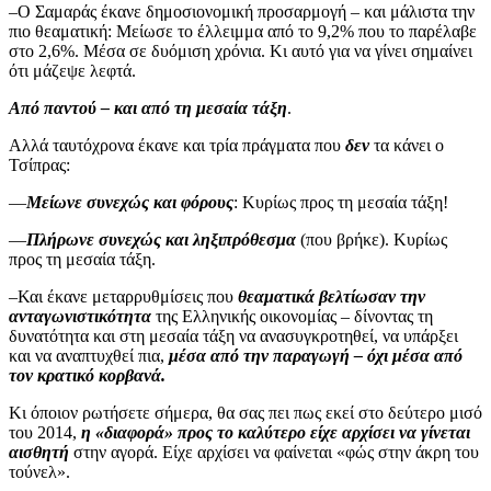
–Ο Σαμαράς έκανε δημοσιονομική προσαρμογή – και μάλιστα την
πιο θεαματική: Μείωσε το έλλειμμα από το 9,2% που το παρέλαβε
στο 2,6%. Μέσα σε δυόμιση χρόνια. Κι αυτό για να γίνει σημαίνει
ότι μάζεψε λεφτά.
Από παντού – και από τη μεσαία τάξη
.
Αλλά ταυτόχρονα έκανε και τρία πράγματα που
δεν
τα κάνει ο
Τσίπρας:
—
Μείωνε συνεχώς και φόρους
: Κυρίως προς τη μεσαία τάξη!
—
Πλήρωνε συνεχώς και ληξιπρόθεσμα
(που βρήκε). Κυρίως
προς τη μεσαία τάξη.
–Και έκανε μεταρρυθμίσεις που
θεαματικά βελτίωσαν την
ανταγωνιστικότητα
της Ελληνικής οικονομίας – δίνοντας τη
δυνατότητα και στη μεσαία τάξη να ανασυγκροτηθεί, να υπάρξει
και να αναπτυχθεί πια,
μέσα από την παραγωγή – όχι μέσα από
τον κρατικό κορβανά.
Κι όποιον ρωτήσετε σήμερα, θα σας πει πως εκεί στο δεύτερο μισό
του 2014,
η «διαφορά» προς το καλύτερο είχε αρχίσει να γίνεται
αισθητή
στην αγορά. Είχε αρχίσει να φαίνεται «φώς στην άκρη του
τούνελ».