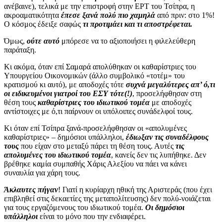
ανέβαινε), τελικά με την επιστροφή στην ΕΡΤ του Τσίπρα, η
ακροαματικότητα
έπεσε ξανά πολύ πιο χαμηλά
από πριν: στο 1%!
Ο κόσμος έδειξε σαφώς
τι προτιμάει και τι αποστρέφεται.
Όμως,
ούτε αυτό
μπόρεσε να το αξιοποιήσει η φιλελεύθερη
παράταξη.
Κι ακόμα, όταν επί Σαμαρά απολύθηκαν οι καθαρίστριες του
Υπουργείου Οικονομικών (άλλο συμβολικό «τοτέμ» του
κρατισμού κι αυτό), με αποδοχές τότε
συχνά μεγαλύτερες απ’ ό,τι
οι ειδικευμένοι γιατροί του ΕΣΥ τότε(!)
, προσελήφθησαν στη
θέση τους
καθαρίστριες του ιδιωτικού τομέα
με αποδοχές
αντίστοιχες με ό,τι παίρνουν οι υπόλοιπες συνάδελφοί τους.
Κι όταν επί Τσίπρα ξανά-προσελήφθησαν οι «απολυμένες
καθαρίστριες» – δημόσιοι υπάλληλοι,
έδιωξαν τις συναδέλφους
τους
που είχαν στο μεταξύ πάρει τη θέση τους. Αυτές
τις
απολυμένες του ιδιωτικού τομέα
, κανείς δεν τις λυπήθηκε. Δεν
βρέθηκε καμία συμπαθής Χάρις Αλεξίου να πάει να κάνει
συναυλία για χάρη τους.
Άκλαυτες πήγαν
! Γιατί η κυρίαρχη ηθική της Αριστεράς (που έχει
επιβληθεί στις δεκαετίες της μεταπολίτευσης) δεν πολύ-νοιάζεται
για τους εργαζόμενους του ιδιωτικού τομέα.
Οι δημόσιοι
υπάλληλοι
είναι το μόνο που την ενδιαφέρει.