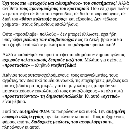
Όχι τους πιο «φτωχούς και αδικημένους» του συστήματος!
Αλλά
αντίθετα
τους προνομιούχους του κρατισμού!
Που επιχειρεί πλέον
να μετατρέψει σε δικό του «φέουδο», σε δικό το «προπύργιο», σε
δική του
«βάση πολιτικής ισχύος»
και εξουσίας. Δεν «έδωσε
χρήματα» στους δημοσίους υπαλλήλους.
Ούτε «προσέλαβε» πολλούς – δεν μπορεί άλλωστε, έχει ήδη
υπογράψει
μείωση των συμβασιούχων
ως το Δεκέμβριο και θα
του ζητηθεί επί πλέον μείωση και του
μόνιμου
προσωπικού!
Αλλά προσπάθησε να προστατέψει το «δημόσιο» δημιουργώντας
ισχυρούς πελατειακούς δεσμούς μαζί του
. Μιλάμε για σχέσεις
«προστασίας»
– αληθινό
νταβατζιλίκι!
Λιάνισε τους αυταπασχολούμενους, τους επαγγελματίες, τους
αγρότες, τον ιδιωτικό τομέα συνολικά, τις επιχειρήσεις μεγάλες και
μικρές (ιδιαίτερα τις μικρές γιατί οι μεγαλύτερες μπορούν να
μεταναστεύσουν ευκολότερα) τους συνταξιούχους – κι όλα αυτά
«προστατεύοντας» τη δημοσιοϋπαλλαλία
. Κι αυτό
«σχετικό»
είναι βέβαια.
Γιατί τον
αυξημένο ΦΠΑ
το πληρώνουν και αυτοί. Την
αυξημένη
εισφορά αλληλεγγύης
την πληρώνουν κι αυτοί. Τους αυξημένους
φόρους από τις
διαδοχικές μειώσεις του αφορολόγητου
τις
πληρώνουν κι αυτοί.