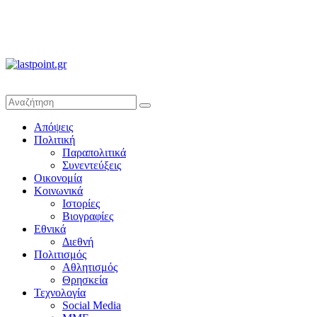
lastpoint.gr
Με
Απόψεις
άποψη
Πολιτική
μέχρι
Παραπολιτικά
τέλους…
Συνεντεύξεις
Οικονομία
Κοινωνικά
Ιστορίες
Βιογραφίες
Εθνικά
Διεθνή
Πολιτισμός
Αθλητισμός
Θρησκεία
Τεχνολογία
Social Media