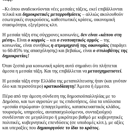
–Κι όπου αναδεικνύονται νέες μεσαίες τάξεις, εκεί επιβάλλονται
τελικά και
δημοκρατικές μεταρρυθμίσεις
– αλλιώς ακολουθούν
εσωτερικές συγκρούσεις, καθεστωτικές κρίσεις, οικονομική
στασιμότητα, εξεγέρσεις κλπ.
Η μεσαία τάξη στις σύγχρονες κοινωνίες,
δεν είναι «κάπου στη
μέση».
Είναι
ο κορμός
– και
ο ενοποιητικός αρμός
– της
κοινωνίας, είναι συνήθως
η ατμομηχανή της οικονομίας
(παράγει
το 60-85% της απασχόλησης) και βεβαίως, είναι
ο στυλοβάτης της
δημοκρατίας!
Όταν ξεσπά μια κοινωνική κρίση αυτό σημαίνει ότι πλήττεται
άμεσα η μεσαία τάξη. Και της επιβάλλεται να
μετασχηματιστεί
.
Η μεσαία τάξη στην Ελλάδα της μεταπολίτευσης ήταν (και γινόταν
όλο και περισσότερο)
κρατικοδίαιητη!
Άμεσα ή έμμεσα.
Πέρα από την άμεση σύνδεση της δημοσιοϋπαλληλίας με το
Δημόσιο, και των αγροτών με τις επιδοτήσεις, όλα τα υπόλοιπα
«μεσαία στρώματα» (επαγγελματίες, κατασκευαστικός κλάδος,
τουρισμός, υπηρεσίες, αυταπασχολούμενοι, συνταξιούχοι)
συνδέονταν σε μεγαλύτερο ή μικρότερο βαθμό με κυβερνητικές
πολιτικές, κυβερνητικές επενδύσεις (σε υποδομές κλπ.), με αξίες
και υπεραξίες που
δημιουργούσε το ίδιο το κράτος
.