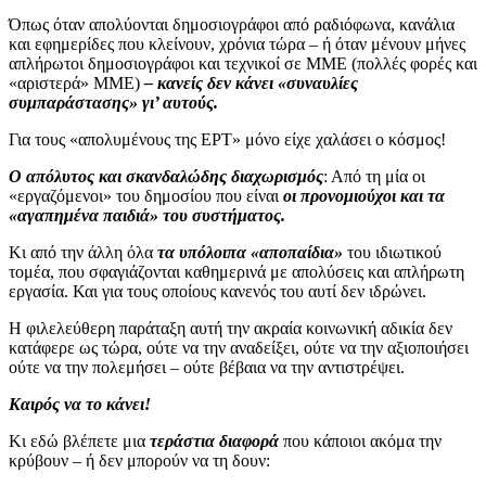
Όπως όταν απολύονται δημοσιογράφοι από ραδιόφωνα, κανάλια
και εφημερίδες που κλείνουν, χρόνια τώρα – ή όταν μένουν μήνες
απλήρωτοι δημοσιογράφοι και τεχνικοί σε ΜΜΕ (πολλές φορές και
«αριστερά» ΜΜΕ)
– κανείς δεν κάνει «συναυλίες
συμπαράστασης» γι’ αυτούς.
Για τους «απολυμένους της ΕΡΤ» μόνο είχε χαλάσει ο κόσμος!
Ο απόλυτος και σκανδαλώδης διαχωρισμός
: Από τη μία οι
«εργαζόμενοι» του δημοσίου που είναι
οι προνομιούχοι και τα
«αγαπημένα παιδιά» του συστήματος.
Κι από την άλλη όλα
τα υπόλοιπα «αποπαίδια»
του ιδιωτικού
τομέα, που σφαγιάζονται καθημερινά με απολύσεις και απλήρωτη
εργασία. Και για τους οποίους κανενός του αυτί δεν ιδρώνει.
Η φιλελεύθερη παράταξη αυτή την ακραία κοινωνική αδικία δεν
κατάφερε ως τώρα, ούτε να την αναδείξει, ούτε να την αξιοποιήσει
ούτε να την πολεμήσει – ούτε βέβαια να την αντιστρέψει.
Καιρός να το κάνει!
Κι εδώ βλέπετε μια
τεράστια διαφορά
που κάποιοι ακόμα την
κρύβουν – ή δεν μπορούν να τη δουν: