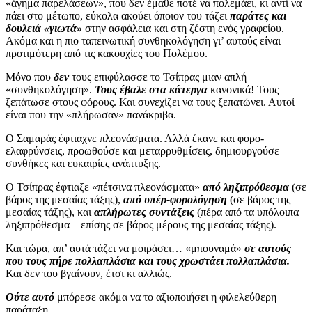
«άγημα παρελάσεων», που δεν έμαθε ποτέ να πολεμάει, κι αντί να
πάει στο μέτωπο, εύκολα ακούει όποιον του τάζει
παράτες και
δουλειά «γιωτά»
στην ασφάλεια και στη ζέστη ενός γραφείου.
Ακόμα και η πιο ταπεινωτική συνθηκολόγηση γι’ αυτούς είναι
προτιμότερη από τις κακουχίες του Πολέμου.
Μόνο που
δεν
τους επιφύλασσε το Τσίπρας μιαν απλή
«συνθηκολόγηση».
Τους έβαλε στα κάτεργα
κανονικά! Τους
ξεπάτωσε στους φόρους. Και συνεχίζει να τους ξεπατώνει. Αυτοί
είναι που την «πλήρωσαν» πανάκριβα.
Ο Σαμαράς έφτιαχνε πλεονάσματα. Αλλά έκανε και φορο-
ελαφρύνσεις, προωθούσε και μεταρρυθμίσεις, δημιουργούσε
συνθήκες και ευκαιρίες ανάπτυξης.
Ο Τσίπρας έφτιαξε «πέτσινα πλεονάσματα»
από ληξιπρόθεσμα
(σε
βάρος της μεσαίας τάξης),
από υπέρ-φορολόγηση
(σε βάρος της
μεσαίας τάξης), και
απλήρωτες συντάξεις
(πέρα από τα υπόλοιπα
ληξιπρόθεσμα – επίσης σε βάρος μέρους της μεσαίας τάξης).
Και τώρα, απ’ αυτά τάζει να μοιράσει… «μπουναμά»
σε αυτούς
που τους πήρε πολλαπλάσια και τους χρωστάει πολλαπλάσια.
Και δεν του βγαίνουν, έτσι κι αλλιώς.
Ούτε αυτό
μπόρεσε ακόμα να το αξιοποιήσει η φιλελεύθερη
παράταξη…