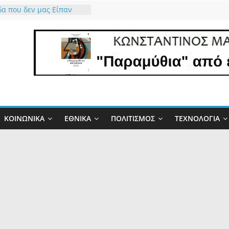
α που δεν μας Είπαν
ώ τον Θεό που μας
ό το δώρο έστω για 34
άχτη γίνεται
τα και η Φύση
ει την Αλήθεια
ιο” έργο και οι…
δες”!
σμός της πλάκας
ΚΟΙΝΩΝΙΚΆ
ΕΘΝΙΚΆ
ΠΟΛΙΤΙΣΜΌΣ
ΤΕΧΝΟΛΟΓΊΑ