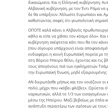
δικαιώματα. Και η Ελληνική κυβέρνηση; Αυ
Αλβανική κυβέρνηση, με τον Έντι Ράμα να γε
δε θα υπάρξουν. Άλλωστε Ευρωπαίοι και Αμ
καθιστώντας σαφές ότι γεωπολιτική σημασία
ΟΠΟΤΕ καλά κάνει ο Αλβανός πρωθυπουργός
κ@λο κι είπε να χ@σει τον κόσμο όλο». Και 
κυβέρνηση σκέφτεται κάτι που θα τον κάνε
(που σίγουρα υπάρχουν) είναι αποφασισμέ
ενδιαφέρει η κοινή Ευρωπαϊκή πορεία με τ
στη Βόρειο Ήπειρο θέλει, έχοντας και τις 
τους απογόνους πιά των εγκληματιών Τσάμ
την Ευρωπαϊκή Ένωση, μηδέ εξαιρουμένης 
ΑΝ διερωτάσθε μήπως και τον νοιάζουν οι 
πολύ, μέχρι που «κόβει φλέβες». Ωρύεται ό
ναρκωτικών, αλλά το 1/3 των εισαγομένων 
μέσω της Ηπείρου. Μαζί βεβαίως με όπλα κ
ανάπτυξη περαιτέρω των σχέσεων με τους γ