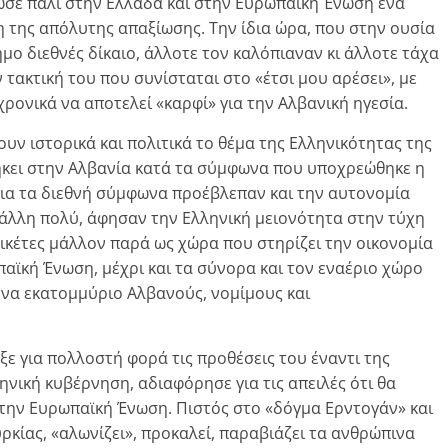
σε πάλι στην Ελλάδα και στην Ευρωπαϊκή Ένωση ένα
 της απόλυτης απαξίωσης. Την ίδια ώρα, που στην ουσία
ημο διεθνές δίκαιο, άλλοτε τον καλόπιαναν κι άλλοτε τάχα
 τακτική του που συνίσταται στο «έτσι μου αρέσει», με
ρονικά να αποτελεί «καρφί» για την Αλβανική ηγεσία.
υν ιστορικά και πολιτικά το θέμα της Ελληνικότητας της
ήκει στην Αλβανία κατά τα σύμφωνα που υποχρεώθηκε η
ια τα διεθνή σύμφωνα προέβλεπαν και την αυτονομία
ι άλλη πολύ, άφησαν την Ελληνική μειονότητα στην τύχη
ς ικέτες μάλλον παρά ως χώρα που στηρίζει την οικονομία
παϊκή Ένωση, μέχρι και τα σύνορα και τον εναέριο χώρο
ένα εκατομμύριο Αλβανούς, νομίμους και
ξε για πολλοστή φορά τις προθέσεις του έναντι της
ηνική κυβέρνηση, αδιαφόρησε για τις απειλές ότι θα
στην Ευρωπαϊκή Ένωση. Πιστός στο «δόγμα Ερντογάν» και
κίας, «αλωνίζει», προκαλεί, παραβιάζει τα ανθρώπινα