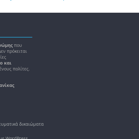
νώμης
που
 Δεν πρόκειται
ίες
ο και
ένους πολίτες.
ανίκας
νευματικά δικαιώματα
 με
WordPress
.