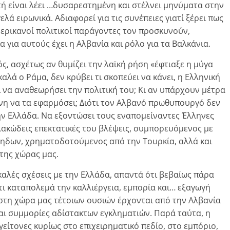
τή είναι λέει …δυσαρεστημένη και στέλνει μηνύματα στην
λά ειρωνικά. Αδιαφορεί για τις συνέπειες γιατί ξέρει πως
ερικανοί πολιτικοί παράγοντες τον προσκυνούν,
 για αυτούς έχει η Αλβανία και ρόλο για τα Βαλκάνια.
, ασχέτως αν θυμίζει την λαϊκή ρήση «έφτιαξε η μύγα
καλά ο Ράμα, δεν κρύβει τι σκοπεύει να κάνει, η Ελληνική
ι να αναθεωρήσει την πολιτική του; Κι αν υπάρχουν μέτρα
νη να τα εφαρμόσει; Διότι τον Αλβανό πρωθυπουργό δεν
ην Ελλάδα. Να εξοντώσει τους εναπομείναντες Έλληνες
βλακώδεις επεκτατικές του βλέψεις, συμπορευόμενος με
ηδων, χρηματοδοτούμενος από την Τουρκία, αλλά και
της χώρας μας.
καλές σχέσεις με την Ελλάδα, απαντά ότι βεβαίως πάρα
τι καταπολεμά την καλλιέργεια, εμπορία και… εξαγωγή
στη χώρα μας τέτοιων ουσιών έρχονται από την Αλβανία
αι συμμορίες αδίστακτων εγκληματιών. Παρά ταύτα, η
είτονες κυρίως στο επιχειρηματικό πεδίο, στο εμπόριο,