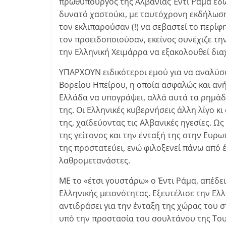
πρωθυπουργός της Αλβανίας Έντι Ράμα έδω
δυνατό χαστούκι, με ταυτόχρονη εκδήλωση
τον εκλιπαρούσαν (!) να σεβαστεί το περίφ
τον προειδοποιούσαν, εκείνος συνέχιζε την
την Ελληνική Χειμάρρα να εξακολουθεί διαχ
ΥΠΑΡΧΟΥΝ ειδικότεροι εμού για να αναλύσο
Βορείου Ηπείρου, η οποία ασφαλώς και αν
Ελλάδα να υπογράψει, αλλά αυτά τα ρημάδ
της. Οι Ελληνικές κυβερνήσεις άλλη λίγο κ
της, χαϊδεύοντας τις Αλβανικές ηγεσίες. Ω
της γείτονος και την ένταξή της στην Ευρω
της προστατεύει, ενώ φιλοξενεί πάνω από 
λαθρομετανάστες.
ΜΕ το «έτσι γουστάρω» ο Έντι Ράμα, απέδει
Ελληνικής μειονότητας. Εξευτέλισε την Ελλ
αντιδράσει για την ένταξη της χώρας του 
υπό την προστασία του σουλτάνου της Τουρ