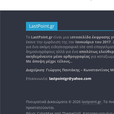
LastPoint.gr
To
LastPoint.gr
είναι μια
ιστοσελίδα έκφρασης γ
έκανε την εμφάνιση της τον
Ιανουάριο του 2017
.
για ένα ακόμη ειδησεογραφικό site από επαγγελματ
δημοσιογράφους αλλά για ένα
απολύτως ελεύθερ
ακηδεμόνευτο μέσο αρθρογραφίας
για καταξιωμ
Με άποψη μέχρι τέλους..
.
Διαχείριση
:
Γιώργος Παντάκης – Κωνσταντίνος Μ
Επικοινωνία:
lastpointgr@yahoo.com
Πνευματικά Δικαιώματα © 2026
lastpoint.gr
. Τα π
προστατεύονται.
Θέμα:
ColorMag
από ThemeGrill. Κατασκευασμένο