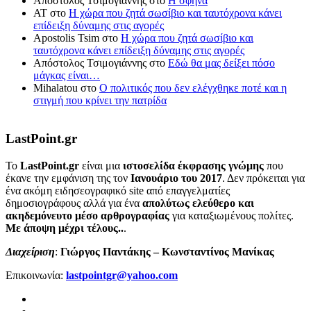
Απόστολος Τσιμογιάννης
στο
Η σφήνα
ΑΤ
στο
Η χώρα που ζητά σωσίβιο και ταυτόχρονα κάνει
επίδειξη δύναμης στις αγορές
Apostolis Tsim
στο
Η χώρα που ζητά σωσίβιο και
ταυτόχρονα κάνει επίδειξη δύναμης στις αγορές
Απόστολος Τσιμογιάννης
στο
Εδώ θα μας δείξει πόσο
μάγκας είναι…
Mihalatou
στο
Ο πολιτικός που δεν ελέγχθηκε ποτέ και η
στιγμή που κρίνει την πατρίδα
LastPoint.gr
To
LastPoint.gr
είναι μια
ιστοσελίδα έκφρασης γνώμης
που
έκανε την εμφάνιση της τον
Ιανουάριο του 2017
. Δεν πρόκειται για
ένα ακόμη ειδησεογραφικό site από επαγγελματίες
δημοσιογράφους αλλά για ένα
απολύτως ελεύθερο και
ακηδεμόνευτο μέσο αρθρογραφίας
για καταξιωμένους πολίτες.
Με άποψη μέχρι τέλους..
.
Διαχείριση
:
Γιώργος Παντάκης – Κωνσταντίνος Μανίκας
Επικοινωνία:
lastpointgr@yahoo.com