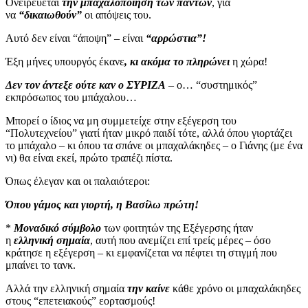
Ονειρεύεται
την μπαχαλοποίηση των πάντων
, για
να
“δικαιωθούν”
οι απόψεις του.
Αυτό δεν είναι “άποψη” – είναι
“αρρώστια”!
Έξη μήνες υπουργός έκανε
, κι ακόμα το πληρώνει
η χώρα!
Δεν τον άντεξε ούτε καν ο ΣΥΡΙΖΑ
– ο… “συστημικός”
εκπρόσωπος του μπάχαλου…
Μπορεί ο ίδιος να μη συμμετείχε στην εξέγερση του
“Πολυτεχνείου” γιατί ήταν μικρό παιδί τότε, αλλά όπου γιορτάζει
το μπάχαλο – κι όπου τα σπάνε οι μπαχαλάκηδες – ο Γιάνης (με ένα
νι) θα είναι εκεί, πρώτο τραπέζι πίστα.
Όπως έλεγαν και οι παλαιότεροι:
Όπου γάμος και γιορτή, η Βασίλω πρώτη!
*
Μοναδικό σύμβολο
των φοιτητών της Εξέγερσης ήταν
η
ελληνική σημαία
, αυτή που ανεμίζει επί τρείς μέρες – όσο
κράτησε η εξέγερση – κι εμφανίζεται να πέφτει τη στιγμή που
μπαίνει το τανκ.
Αλλά την ελληνική σημαία
την καίνε
κάθε χρόνο οι μπαχαλάκηδες
στους “επετειακούς” εορτασμούς!