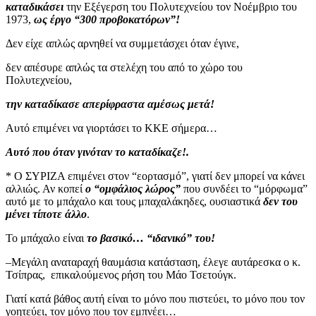
καταδικάσει
την Εξέγερση του Πολυτεχνείου τον Νοέμβριο του
1973,
ως έργο “300 προβοκατόρων”!
Δεν είχε απλώς αρνηθεί να συμμετάσχει όταν έγινε,
δεν απέσυρε απλώς τα στελέχη του από το χώρο του
Πολυτεχνείου,
την καταδίκασε απερίφραστα αμέσως μετά!
Αυτό επιμένει να γιορτάσει το ΚΚΕ σήμερα…
Αυτό που όταν γινόταν το καταδίκαζε!.
* Ο ΣΥΡΙΖΑ επιμένει στον “εορτασμό”, γιατί δεν μπορεί να κάνει
αλλιώς. Αν κοπεί
ο “ομφάλιος λώρος”
που συνδέει το “μόρφωμα”
αυτό με το μπάχαλο και τους μπαχαλάκηδες, ουσιαστικά
δεν του
μένει τίποτε
άλλο
.
Το μπάχαλο είναι
το βασικό… “ιδανικό” του!
–Μεγάλη αναταραχή θαυμάσια κατάσταση, έλεγε αυτάρεσκα ο κ.
Τσίπρας,
επικαλούμενος ρήση του Μάο Τσετούγκ.
Γιατί κατά βάθος αυτή είναι το μόνο που πιστεύει, το μόνο που τον
γοητεύει, τον μόνο που τον εμπνέει…