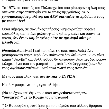
Το 1973, οι φοιτητές του Πολυτεχνείου που ρίσκαραν τη ζωή τους
απέναντι στην αστυνομία και τα τανκς της χούντας,
ΔΕΝ
χρησιμοποίησαν μολότοφ και ΔΕΝ σκέπαζαν τα πρόσωπα τους
με κουκούλες!
Όσοι σήμερα, σε συνθήκες πλήρους “δημοκρατίας” φοράνε
κουκούλες και πετάνε μολότοφ αδιακρίτως, καίνε και σπάνε τα
πάντα,
δεν έχουν καμία σχέση ούτε με ηρωϊσμό ούτε με
Ελευθερία.
Θρασύδειλοι
είναι! Γιατί τα σπάνε
εκ τους ασφαλούς!
Δεν
ρισκάρουν το παραμικρό. Δεν πιάνονται δεν διώκονται, κι αν γίνει
καμιά “στραβή” και συλληφθούν θα σπεύσουν στρατιές δικηγόρων
(πληρωμένοι από τον μπαμπά τους από “αλληλέγγυους”)
και θα
τους αφήσουν αμέσως
. Γιατί είναι
“δικά τους παιδιά”…
Με τους μπαχαλάκηδες
ταυτίστηκε
ο ΣΥΡΙΖΑ!
Και δεν μπορεί να τους εγκαταλείψει.
(Να το έχουν υπ’ όψιν τους όσοι
ονειρεύονται ακόμα…
“συναίνεση”
με το Κόμμα του μπάχαλου!)
* Ο Βαρουφάκης συνδέεται με το μπάχαλο από άλλους δρόμους.