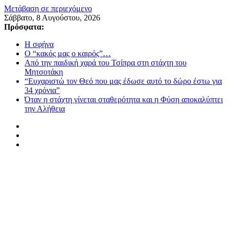
Μετάβαση σε περιεχόμενο
Σάββατο, 8 Αυγούστου, 2026
Πρόσφατα:
Η σφήνα
Ο “κακός μας ο καιρός”…
Από την παιδική χαρά του Τσίπρα στη στάχτη του
Μητσοτάκη
“Ευχαριστώ τον Θεό που μας έδωσε αυτό το δώρο έστω για
34 χρόνια”
Όταν η στάχτη γίνεται σταθερότητα και η Φύση αποκαλύπτει
την Αλήθεια