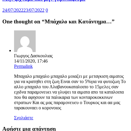
24/07/2022
23/07/2022
0
One thought on “
Μπάχαλο και Κατάντημα…
”
Γιωργος Δασκουλιας
14/11/2020, 17:46
Permalink
Μπαχαλο μπαχαλο μπαχαλο μοιαζει με μεταγκιση αιματος
για να κρατηθει στη ζωη Ειναι σαν το 5%για να φυτοζωη Το
αλλο μπαχαλο του Αλαβανουκαταλοιπο το 15μελες σαν
εχιδνα παραμονευει να γλυψει τα αιματα απο τα καταλοιπα
που θα αφησουν τα παλικαρια των κονταροκοκκινων
στρατιων Και ας μας παραμονευευ ο Τουρκος και αα μας
ταρακουναει ο κορονοιος
Σχολιάστε
Αφήστε μια απάντηση