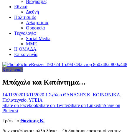
Βιογραφίες
Εθνικά
Διεθνή
Πολιτισμός
Αθλητισμός
Θρησκεία
Τεχνολογία
Social Media
ΜΜΕ
Η ΟΜΑΔΑ
Επικοινωνία
Κοινωνικά
Μπάχαλο και Κατάντημα…
14/11/2020
13/11/2020
1 Σχόλιο
ΘΑΝΑΣΗΣ Κ
,
ΚΟΙΝΩΝΙΚΑ
,
Πολυτεχνείο
,
ΥΓΕΙΑ
Share on Facebook
Share on Twitter
Share on Linkedin
Share on
Pinterest
Γράφει ο
Θανάσης Κ.
Δεν χρειάζονται πολλά λόγια… Οι δημόσιοι εορτασμοί για την