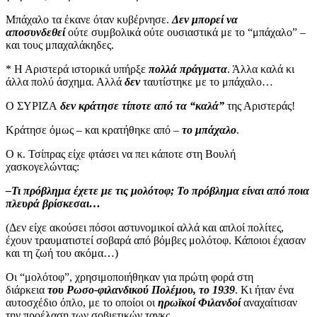
Μπάχαλο τα έκανε όταν κυβέρνησε.
Δεν μπορεί να
αποσυνδεθεί
ούτε συμβολικά ούτε ουσιαστικά με το “μπάχαλο” –
και τους μπαχαλάκηδες.
* Η Αριστερά ιστορικά υπήρξε
πολλά πράγματα
. Άλλα καλά κι
άλλα πολύ άσχημα. Αλλά
δεν
ταυτίστηκε με το μπάχαλο…
Ο ΣΥΡΙΖΑ
δεν κράτησε τίποτε από τα “καλά”
της Αριστεράς!
Κράτησε όμως – και κρατήθηκε από –
το μπάχαλο
.
Ο κ. Τσίπρας είχε φτάσει να πει κάποτε στη Βουλή
χασκογελώντας:
–Τι πρόβλημα έχετε με τις μολότοφ; Το πρόβλημα είναι από ποια
πλευρά βρίσκεσαι…
(Δεν είχε ακούσει πόσοι αστυνομικοί αλλά και απλοί πολίτες,
έχουν τραυματιστεί σοβαρά από βόμβες μολότοφ. Κάποιοι έχασαν
και τη ζωή του ακόμα…)
Οι “μολότοφ”, χρησιμοποιήθηκαν για πρώτη φορά στη
διάρκεια
του Ρωσο-φιλανδικού Πολέμου, το 1939
. Κι ήταν ένα
αυτοσχέδιο όπλο, με το οποίοι οι
ηρωϊκοί Φιλανδοί
αναχαίτισαν
την προέλαση των σοβιετικών τανκς.