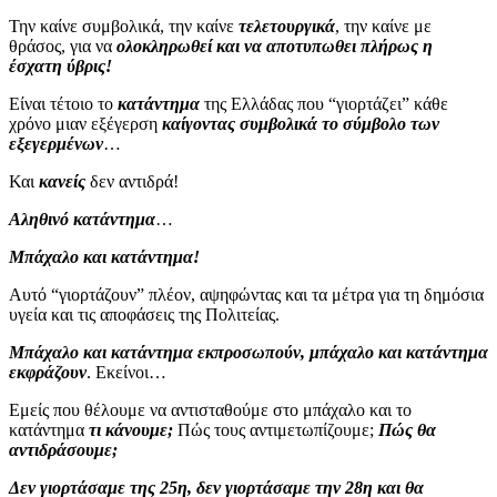
Την καίνε συμβολικά, την καίνε
τελετουργικά
, την καίνε με
θράσος, για να
ολοκληρωθεί και να αποτυπωθει πλήρως η
έσχατη ύβρις!
Είναι τέτοιο το
κατάντημα
της Ελλάδας που “γιορτάζει” κάθε
χρόνο μιαν εξέγερση
καίγοντας συμβολικά το σύμβολο των
εξεγερμένων
…
Και
κανείς
δεν αντιδρά!
Αληθινό κατάντημα
…
Μπάχαλο και κατάντημα!
Αυτό “γιορτάζουν” πλέον, αψηφώντας και τα μέτρα για τη δημόσια
υγεία και τις αποφάσεις της Πολιτείας.
Μπάχαλο και κατάντημα εκπροσωπούν, μπάχαλο και κατάντημα
εκφράζουν
. Εκείνοι…
Εμείς που θέλουμε να αντισταθούμε στο μπάχαλο και το
κατάντημα
τι κάνουμε;
Πώς τους αντιμετωπίζουμε;
Πώς θα
αντιδράσουμε;
Δεν γιορτάσαμε της 25η, δεν γιορτάσαμε την 28η και θα