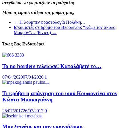
ανεχθούμε να γιορτάζουν το μπάχαλο;
Μήπως είμαστε άξιοι της μοίρας μας;
←
Η λούμπεν φρασεολογία Πολάκη…
Ισλαμιστές σε δρόμο του Βερολίνου: “Κάψε τον σκύλο
Μακρόν”… (βίντεο)
→
Ίσως Σας Ενδιαφέρει
Το no borders τελείωσε! Καταλάβετέ το…
07/04/2020
07/04/2020
1
Τι κρύβει η απάντηση του υιού Κουφοντίνα στον
Κώστα Μπακογιάννη
25/07/2017
26/07/2017
0
Μην ξεχνάμε και μην γκρινιάζουμε