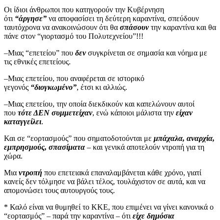
Οι ίδιοι άνθρωποι που κατηγορούν την Κυβέρνηση
ότι
“άργησε”
να αποφασίσει τη δεύτερη καραντίνα, σπεύδουν
ταυτόχρονα να ανακοινώσουν ότι θα
σπάσουν
την καραντίνα και θα
πάνε στον “γιορτασμό του Πολυτεχνείου”!!!
–Μιας “επετείου” που
δεν
συγκρίνεται σε σημασία και νόημα με
τις εθνικές επετείους.
–Μιας επετείου, που αναφέρεται σε ιστορικό
γεγονός
“διογκωμένο”
, έτσι κι αλλιώς.
–Μιας επετείου, την οποία διεκδικούν και καπελώνουν αυτοί
που
τότε ΔΕΝ συμμετείχαν
, ενώ κάποιοι μάλιστα την
είχαν
καταγγείλει
.
Και σε “εορτασμούς” που σηματοδοτούνται με
μπάχαλα, αναρχία,
εμπρησμούς, σπασίματα
– και γενικά αποτελούν ντροπή για τη
χώρα.
Μια
ντροπή
που επετειακά επαναλαμβάνεται κάθε χρόνο, γιατί
κανείς δεν τόλμησε να βάλει τέλος, τουλάχιστον σε αυτά, και να
απομονώσει τους αυτουργούς τους.
* Καλό είναι να θυμηθεί το ΚΚΕ, που επιμένει να γίνει κανονικά ο
“εορτασμός” – παρά την καραντίνα – ότι
είχε δημόσια