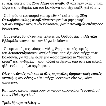
εθνικής επέτειο της
25ης Μαρτίου
αναβλήθηκαν
πριν οκτώ μήνες,
λόγω της πανδημίας και του lockdown που είχε επιβληθεί τότε…
–Οι δημόσιοι εορτασμοί για την εθνική επέτειο της
28ης
Οκτωβρίου
επίσης αναβλήθηκαν
πριν ένα μήνα, παρ’
ό,τι
δεν
υπήρχε ακόμα νέο lockdown, γιατί η
πανδημία επέστρεφε
δριμύτερη
…
–Οι μεγάλες θρησκευτικές τελετές της Ορθοδοξίας τη
Μεγάλη
Εβδομάδα
απαγορεύτηκαν λόγω lockdown.
–Ο εορτασμός της επίσης μεγάλης Θρησκευτικής εορτής
του
Δεκαπεντάγουστου
αναβλήθηκε, παρ’ ό,τι δεν υπήρχε τότε
lockdown, για να μην έλθει μια ώρα αρχύτερα το
“δεύτερο
κύμα”
της πανδημίας – που πολλοί περίμεναν από τότε και τελικά
ήλθε ενάμιση μήνα αργότερα…
Όλες οι εθνικές επέτειοι κι όλες οι μεγάλες θρησκευτικές εορτές
αναβλήθηκαν φέτος
– είτε υπήρχε lockdown είτε όχι, λόγω
πανδημίας.
Και τώρα, κάποιοι επιμένουν να γίνουν κανονικά
οι “εορτασμοί”
του… Πολυτεχνείου!
Τρελαθήκαμε τελείως
…