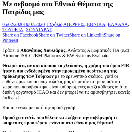
Με σεβασμό στα Εθνικά Θέματα της
Πατρίδας μας
05/02/2020
19/07/2020
1 Σχόλιο
ΑΠΟΨΕΙΣ
,
ΕΘΝΙΚΑ
,
ΕΛΛΑΔΑ
,
ΤΟΥΡΚΙΑ
,
ΧΟΥΛΙΑΡΑΣ
Share on Facebook
Share on Twitter
Share on Linkedin
Share on
Pinterest
Γράφει ο
Αθανάσιος Χουλιάρας,
Ανώτατος Αξιωματικός ΠΑ (ε.α)
Airborne ISR-C2BM Platforms & EW Systems Evaluator
Θεωρώ ότι, αν και κάποιοι το χλεύασαν, η χρήση του όρου FIR
ήταν η πιο ενδεδειγμένη στην προκειμένη περίπτωση της
πρόκλησης των Τούρκων
με το ερευνητικό σκάφος, γιατί οι
ευθύνες μας και οι υποχρεώσεις μας σε αυτόν το τρισδιάστατο
χώρο που παραβιάστηκε είναι καθορισμένες και ξεκάθαρες από το
διεθνή οργανισμό ICAO και δεν μπορεί να τις αμφισβητήσει κανείς
διεθνώς!
Και το εννοώ με αυτή την προσέγγιση!
Προσέχετε εσείς που θέλετε να πλήξετε την κυβέρνηση τι
υπηρεσ
ίες προσφέρετε ενάντια στα εθνικά μας θέματα!