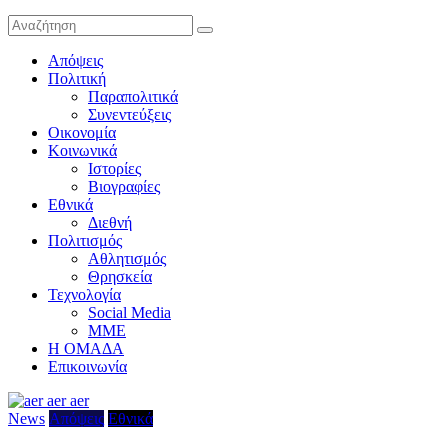
Απόψεις
Πολιτική
Παραπολιτικά
Συνεντεύξεις
Οικονομία
Κοινωνικά
Ιστορίες
Βιογραφίες
Εθνικά
Διεθνή
Πολιτισμός
Αθλητισμός
Θρησκεία
Τεχνολογία
Social Media
ΜΜΕ
Η ΟΜΑΔΑ
Επικοινωνία
News
Απόψεις
Εθνικά