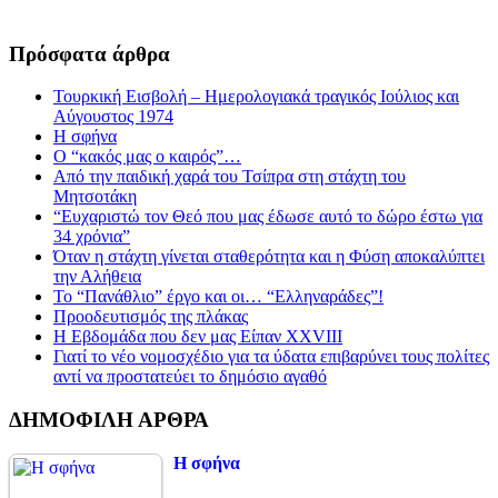
Πρόσφατα άρθρα
Τουρκική Εισβολή – Ημερολογιακά τραγικός Ιούλιος και
Αύγουστος 1974
Η σφήνα
Ο “κακός μας ο καιρός”…
Από την παιδική χαρά του Τσίπρα στη στάχτη του
Μητσοτάκη
“Ευχαριστώ τον Θεό που μας έδωσε αυτό το δώρο έστω για
34 χρόνια”
Όταν η στάχτη γίνεται σταθερότητα και η Φύση αποκαλύπτει
την Αλήθεια
Το “Πανάθλιο” έργο και οι… “Ελληναράδες”!
Προοδευτισμός της πλάκας
Η Εβδομάδα που δεν μας Είπαν XXVIII
Γιατί το νέο νομοσχέδιο για τα ύδατα επιβαρύνει τους πολίτες
αντί να προστατεύει το δημόσιο αγαθό
ΔΗΜΟΦΙΛΗ ΑΡΘΡΑ
Η σφήνα