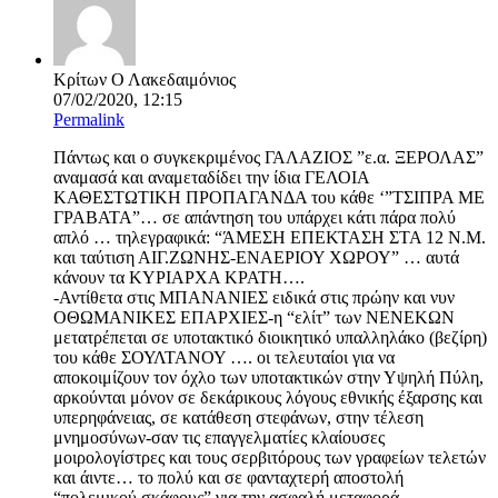
Κρίτων Ο Λακεδαιμόνιος
07/02/2020, 12:15
Permalink
Πάντως και ο συγκεκριμένος ΓΑΛΑΖΙΟΣ ”ε.α. ΞΕΡΟΛΑΣ”
αναμασά και αναμεταδίδει την ίδια ΓΕΛΟΙΑ
ΚΑΘΕΣΤΩΤΙΚΗ ΠΡΟΠΑΓΑΝΔΑ του κάθε ‘”ΤΣΙΠΡΑ ΜΕ
ΓΡΑΒΑΤΑ”… σε απάντηση του υπάρχει κάτι πάρα πολύ
απλό … τηλεγραφικά: “ΆΜΕΣΗ ΕΠΕΚΤΑΣΗ ΣΤΑ 12 Ν.Μ.
και ταύτιση ΑΙΓ.ΖΩΝΗΣ-ΕΝΑΕΡΙΟΥ ΧΩΡΟΥ” … αυτά
κάνουν τα ΚΥΡΙΑΡΧΑ ΚΡΑΤΗ….
-Αντίθετα στις ΜΠΑΝΑΝΙΕΣ ειδικά στις πρώην και νυν
ΟΘΩΜΑΝΙΚΕΣ ΕΠΑΡΧΙΕΣ-η “ελίτ” των ΝΕΝΕΚΩΝ
μετατρέπεται σε υποτακτικό διοικητικό υπαλληλάκο (βεζίρη)
του κάθε ΣΟΥΛΤΑΝΟΥ …. οι τελευταίοι για να
αποκοιμίζουν τον όχλο των υποτακτικών στην Υψηλή Πύλη,
αρκούνται μόνον σε δεκάρικους λόγους εθνικής έξαρσης και
υπερηφάνειας, σε κατάθεση στεφάνων, στην τέλεση
μνημοσύνων-σαν τις επαγγελματίες κλαίουσες
μοιρολογίστρες και τους σερβιτόρους των γραφείων τελετών
και άιντε… το πολύ και σε φανταχτερή αποστολή
“πολεμικού σκάφους” για την ασφαλή μεταφορά