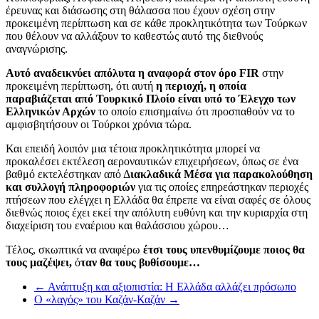
έρευνας και διάσωσης στη θάλασσα που έχουν σχέση στην
προκειμένη περίπτωση και σε κάθε προκλητικότητα των Τούρκων
που θέλουν να αλλάξουν το καθεστώς αυτό της διεθνούς
αναγνώρισης.
Αυτό αναδεικνύει απόλυτα η αναφορά στον όρο FIR
στην
προκειμένη περίπτωση, ότι αυτή
η περιοχή, η οποία
παραβιάζεται από Τουρκικό Πλοίο είναι υπό το Έλεγχο των
Ελληνικών Αρχών
το οποίο επισημαίνω ότι προσπαθούν να το
αμφισβητήσουν οι Τούρκοι χρόνια τώρα.
Και επειδή λοιπόν μια τέτοια προκλητικότητα μπορεί να
προκαλέσει εκτέλεση αεροναυτικών επιχειρήσεων, όπως σε ένα
βαθμό εκτελέστηκαν από Δ
ιακλαδικά Μέσα για παρακολούθηση
και συλλογή πληροφοριών
για τις οποίες επηρεάστηκαν περιοχές
πτήσεων που ελέγχει η Ελλάδα θα έπρεπε να είναι σαφές σε όλους
διεθνώς ποιος έχει εκεί την απόλυτη ευθύνη και την κυριαρχία στη
διαχείριση του εναέριου και θαλάσσιου χώρου…
Τέλος, σκωπτικά να αναφέρω
έτσι τους υπενθυμίζουμε ποιος θα
τους μαζέψει,
ό
ταν θα τους βυθίσουμε…
←
Ανάπτυξη και αξιοπιστία: Η Ελλάδα αλλάζει πρόσωπο
Ο «λαγός» του Καζάν-Καζάν
→