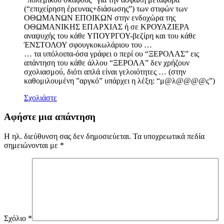
(“επιχείρηση έρευνας+διάσωσης”) των στιφών των
ΟΘΩΜΑΝΩΝ ΕΠΟΙΚΩΝ στην ενδοχώρα της
ΟΘΩΜΑΝΙΚΗΣ ΕΠΑΡΧΙΑΣ ή σε ΚΡΟΥΑΖΙΕΡΑ
αναψυχής του κάθε ΥΠΟΥΡΓΟΥ-βεζίρη και του κάθε
ΈΝΣΤΟΛΟΥ σφουγκοκωλάριου του …
… τα υπόλοιπα-όσα γράφει ο περί ου “ΞΕΡΟΛΑΣ” εις
απάντηση του κάθε άλλου “ΞΕΡΟΛΑ” δεν χρήζουν
σχολιασμού, διότι απλά είναι γελοιότητες … (στην
καθομιλουμένη ”αργκό” υπάρχει η λέξη: “μ@λ@@@@ς”)
Σχολιάστε
Αφήστε μια απάντηση
Η ηλ. διεύθυνση σας δεν δημοσιεύεται.
Τα υποχρεωτικά πεδία
σημειώνονται με
*
Σχόλιο
*