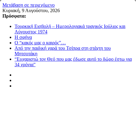
Μετάβαση σε περιεχόμενο
Κυριακή, 9 Αυγούστου, 2026
Πρόσφατα:
Τουρκική Εισβολή – Ημερολογιακά τραγικός Ιούλιος και
Αύγουστος 1974
Η σφήνα
Ο “κακός μας ο καιρός”…
Από την παιδική χαρά του Τσίπρα στη στάχτη του
Μητσοτάκη
“Ευχαριστώ τον Θεό που μας έδωσε αυτό το δώρο έστω για
34 χρόνια”