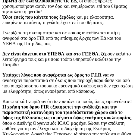
Πρώτα απ’ όλα γελοιοποιείτε τις ΕΔ
, οι οποίες πρώτες
χρησιμοποίησαν αυτόν τον όρο και ενημέρωσαν επί του θέματος
την πολιτική ηγεσία!
Ό
λοι εσείς που κάνετε τους ξερόλες
και με ελαφρότητα,
επικρίνετε τα πάντα, τι γνώση έχετε επί του θέματος;
Γνωρίζετε τη σκοπιμότητα και σε ποιους απευθύνεται αυτή η
αναφορά στο όρο FIR από τις επίσημες Αρχές των ΕΔ και του
ΥΕΘΑ της Πατρίδας μας;
Δεν είναι άσχετοι στο ΥΠΕΘΑ και στο ΓΕΕΘΑ
, ξέρουν καλά το
λειτούργημα τους και με ποιο τρόπο υπηρετούν καλύτερα την
Πατρίδα.
Υπάρχει λόγος που αναφέρεται ως όρος το F.I.R
για να
αναδειχτεί παραστατικά σε όλους ποια περιοχή παραβίασε και από
που αποχώρησε το τουρκικό ερευνητικό σκάφος και δεν έχει σχέση
με ελαφρότητα, όπως αναφέρεται από κάποιους.
Και φυσικά Γνωρίζουν ότι δεν πετάνε τα πλοία, όπως ειρωνεύεστε!
Η χρήση του όρου FIR εξυπηρετεί την ανάδειξη και την
παραστατική κατανόηση του τρισδιάστατου χώρου από το
ύψος της θάλασσας ως το μέγιστο ύψος εναέριας κυκλοφορίας
,
όπου ο Διεθνής Οργανισμός ICAO μας έχει δώσει την απόλυτη
ευθύνη για τη τον έλεγχο και τη διαχείριση της Εναέριας
Κυκλοφορίας, Ασφαλείας Πτήσεων, ιδιαίτερα την απόλυτη ευθύνη