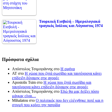
Τουρκική Εισβολή – Ημερολογιακά
τραγικός Ιούλιος και Αύγουστος 1974
Πρόσφατα σχόλια
Απόστολος Τσιμογιάννης
στο
Η σφήνα
ΑΤ
στο
Η χώρα που ζητά σωσίβιο και ταυτόχρονα κάνει
επίδειξη δύναμης στις αγορές
Apostolis Tsim
στο
Η χώρα που ζητά σωσίβιο και
ταυτόχρονα κάνει επίδειξη δύναμης στις αγορές
Απόστολος Τσιμογιάννης
στο
Εδώ θα μας δείξει πόσο
μάγκας είναι…
Mihalatou
στο
Ο πολιτικός που δεν ελέγχθηκε ποτέ και η
στιγμή που κρίνει την πατρίδα