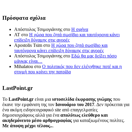
Πρόσφατα σχόλια
Απόστολος Τσιμογιάννης
στο
Η σφήνα
ΑΤ
στο
Η χώρα που ζητά σωσίβιο και ταυτόχρονα κάνει
επίδειξη δύναμης στις αγορές
Apostolis Tsim
στο
Η χώρα που ζητά σωσίβιο και
ταυτόχρονα κάνει επίδειξη δύναμης στις αγορές
Απόστολος Τσιμογιάννης
στο
Εδώ θα μας δείξει πόσο
μάγκας είναι…
Mihalatou
στο
Ο πολιτικός που δεν ελέγχθηκε ποτέ και η
στιγμή που κρίνει την πατρίδα
LastPoint.gr
To
LastPoint.gr
είναι μια
ιστοσελίδα έκφρασης γνώμης
που
έκανε την εμφάνιση της τον
Ιανουάριο του 2017
. Δεν πρόκειται για
ένα ακόμη ειδησεογραφικό site από επαγγελματίες
δημοσιογράφους αλλά για ένα
απολύτως ελεύθερο και
ακηδεμόνευτο μέσο αρθρογραφίας
για καταξιωμένους πολίτες.
Με άποψη μέχρι τέλους..
.