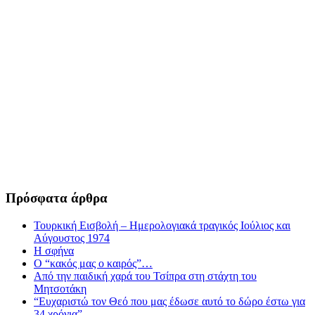
Πρόσφατα άρθρα
Τουρκική Εισβολή – Ημερολογιακά τραγικός Ιούλιος και
Αύγουστος 1974
Η σφήνα
Ο “κακός μας ο καιρός”…
Από την παιδική χαρά του Τσίπρα στη στάχτη του
Μητσοτάκη
“Ευχαριστώ τον Θεό που μας έδωσε αυτό το δώρο έστω για
34 χρόνια”