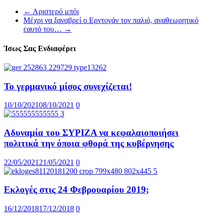
←
Αριστερό μπόι
Μέχρι να ξαναβρεί ο Ερντογάν τον παλιό, αναθεωρητικό
εαυτό του…
→
Ίσως Σας Ενδιαφέρει
Το γερμανικό μίσος συνεχίζεται!
10/10/2021
08/10/2021
0
Αδυναμία του ΣΥΡΙΖΑ να κεφαλαιοποιήσει
πολιτικά την όποια φθορά της κυβέρνησης
22/05/2021
21/05/2021
0
Εκλογές στις 24 Φεβρουαρίου 2019;
16/12/2018
17/12/2018
0