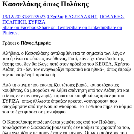
Κασσελάκης όπως Πολάκης
19/12/2023
18/12/2023
0 Σχόλια
ΚΑΣΣΕΛΑΚΗΣ
,
ΠΟΛΑΚΗΣ
,
ΠΟΛΙΤΙΚΗ
,
ΣΥΡΙΖΑ
Share on Facebook
Share on Twitter
Share on Linkedin
Share on
Pinterest
Γράφει ο
Πάνος Αμυράς
Αλήθεια, ο Κασσελάκης αντιλαμβάνεται τη σημασία των λόγων
του ή είναι εκ φύσεως ανεύθυνος; Γιατί, εάν είχε συνείδηση της
θέσης του, δεν θα έλεγε ποτέ στον πρόεδρο του ΚΕΘΕΑ, Χρήστο
Λιάπη, ότι «δεν τον αναγνωρίζει πρακτικά και ηθικά», όπως έπραξε
την περασμένη Παρασκευή.
Από τη στιγμή που εκστομίζει τέτοιες βαριές και αστόχαστες
κουβέντες, θα μπορούσε να λάβει απάντηση από τον Λιάπη ότι και
ο ίδιος δεν τον αναγνωρίζει πρακτικά και ηθικά ως πρόεδρο του
ΣΥΡΙΖΑ, όπως άλλωστε έπραξαν αρκετοί «σύντροφοι» που
αποχώρησαν από την Κουμουνδούρου. Το 17% που πήρε το κόμμα
του το έχει φτάσει σε μονοψήφιο.
Ο Κασσελάκης αποδεικνύεται χειρότερος από τον Πολάκη,
τουλάχιστον ο Σφακιανός βουλευτής δεν κρύβει το χαρακτήρα του,
όλοι γνωρίζουν με ποιον έχουν να κάνουν. Ομως ο πρόεδρος του