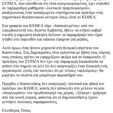
ΣΥΡΙΖΑ, που υποτίθεται ότι είναι κοσμογυρισμένος, έχει επιδοθεί
σε ταχύρρυθμα μαθήματα «λεκτικού τραμπουκισμού»,
απαξιώνοντας έναν καταξιωμένο επιστήμονα και πρόεδρο ενός
σημαντικού θεραπευτικού κέντρου όπως είναι το ΚΕΘΕΑ.
Στα γραφεία του ΚΕΘΕΑ πήγε «δασκαλεμένος» από τον
ευρωβουλευτή του, Κώστα Αρβανίτη, ήθελε να στήσει καβγά
επειδή η σημερινή διοίκηση διέλυσε τα παραμάγαζα που είχαν
στηθεί στο παρελθόν και κάποιοι έψαχναν για ρεβάνς.
Αυτό όμως είναι ήσσον μπροστά στη θεσμική απρέπεια του
Κασσελάκη. Στις Δημοκρατίες όλοι κρίνονται με βάση τους νόμους
τους οποίους πρέπει να εφαρμόζουν ακόμα και αν διαφωνούν. Ο
πρόεδρος του ΣΥΡΙΖΑ δεν έχει την παραμικρή δικαιοδοσία να
φτάνει στο σημείο να λέει ότι δεν αναγνωρίζει έναν διοικητή ενός
οργανισμού, εκτός εάν πιστεύει ότι με τέτοιες «αρλούμπες» θα
μαγέψει το ολοένα και μικρότερο ακροατήριό του.
Προχθές ο Κασσελάκης δεν αναγνώριζε πολιτικά και ηθικά τον
πρόεδρο του ΚΕΘΕΑ, κανείς δεν αποκλείει στο μέλλον να μην
«αναγνωρίσει» τον πρωθυπουργό της χώρας. «Ξέφυγε» γρήγορα
από την κοινή λογική, φαίνεται ότι οι δημοσκοπήσεις έχουν
γεννήσει πολιτικές παραφροσύνες.
Ελεύθερος Τύπος