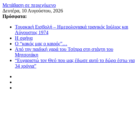
Μετάβαση σε περιεχόμενο
Δευτέρα, 10 Αυγούστου, 2026
Πρόσφατα:
Τουρκική Εισβολή – Ημερολογιακά τραγικός Ιούλιος και
Αύγουστος 1974
Η σφήνα
Ο “κακός μας ο καιρός”…
Από την παιδική χαρά του Τσίπρα στη στάχτη του
Μητσοτάκη
“Ευχαριστώ τον Θεό που μας έδωσε αυτό το δώρο έστω για
34 χρόνια”