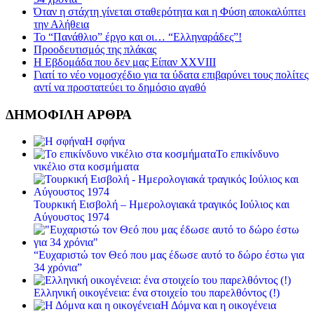
Όταν η στάχτη γίνεται σταθερότητα και η Φύση αποκαλύπτει
την Αλήθεια
Το “Πανάθλιο” έργο και οι… “Ελληναράδες”!
Προοδευτισμός της πλάκας
Η Εβδομάδα που δεν μας Είπαν XXVIII
Γιατί το νέο νομοσχέδιο για τα ύδατα επιβαρύνει τους πολίτες
αντί να προστατεύει το δημόσιο αγαθό
ΔΗΜΟΦΙΛΗ ΑΡΘΡΑ
Η σφήνα
Το επικίνδυνο
νικέλιο στα κοσμήματα
Τουρκική Εισβολή – Ημερολογιακά τραγικός Ιούλιος και
Αύγουστος 1974
“Ευχαριστώ τον Θεό που μας έδωσε αυτό το δώρο έστω για
34 χρόνια”
Ελληνική οικογένεια: ένα στοιχείο του παρελθόντος (!)
Η Δόμνα και η οικογένεια