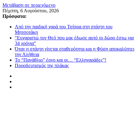
Μετάβαση σε περιεχόμενο
Πέμπτη, 6 Αυγούστου, 2026
Πρόσφατα:
Από την παιδική χαρά του Τσίπρα στη στάχτη του
Μητσοτάκη
“Ευχαριστώ τον Θεό που μας έδωσε αυτό το δώρο έστω για
34 χρόνια”
Όταν η στάχτη γίνεται σταθερότητα και η Φύση αποκαλύπτει
την Αλήθεια
Το “Πανάθλιο” έργο και οι… “Ελληναράδες”!
Προοδευτισμός της πλάκας