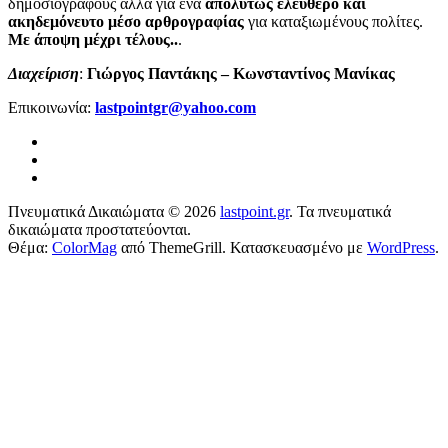
δημοσιογράφους αλλά για ένα
απολύτως ελεύθερο και
ακηδεμόνευτο μέσο αρθρογραφίας
για καταξιωμένους πολίτες.
Με άποψη μέχρι τέλους..
.
Διαχείριση
:
Γιώργος Παντάκης – Κωνσταντίνος Μανίκας
Επικοινωνία:
lastpointgr@yahoo.com
Πνευματικά Δικαιώματα © 2026
lastpoint.gr
. Τα πνευματικά
δικαιώματα προστατεύονται.
Θέμα:
ColorMag
από ThemeGrill. Κατασκευασμένο με
WordPress
.