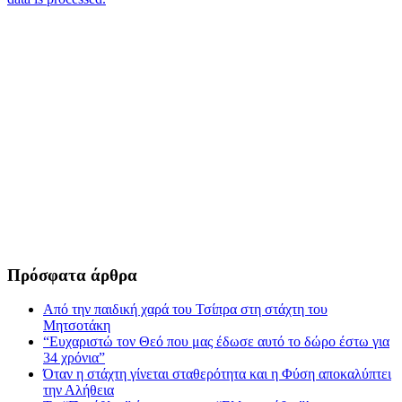
Πρόσφατα άρθρα
Από την παιδική χαρά του Τσίπρα στη στάχτη του
Μητσοτάκη
“Ευχαριστώ τον Θεό που μας έδωσε αυτό το δώρο έστω για
34 χρόνια”
Όταν η στάχτη γίνεται σταθερότητα και η Φύση αποκαλύπτει
την Αλήθεια