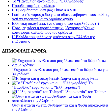
Το “Πανάθλιο” έργο και οι… “Ελληναράδες”!
Προοδευτισμός της πλάκας
Η Εβδομάδα που δεν μας Είπαν XXVIII
Γιατί το νέο νομοσχέδιο για τα ύδατα επιβαρύνει τους πολίτες
αντί να προστατεύει το δημόσιο αγαθό
Ελληνική οικογένεια: ένα στοιχείο του παρελθόντος (!)
Πριν μας πάρει η προπέλα της κυβέρνησης αξίζει να
κοιτάξουμε καθαρά προς τον ορίζοντα
Η Ελλάδα του μέλλοντος απέναντι στην Ελλάδα της
επιδότησης
ΔΗΜΟΦΙΛΗ ΑΡΘΡΑ
“Ευχαριστώ τον Θεό που μας έδωσε αυτό το δώρο έστω για
34 χρόνια”
Η Δόμνα και η οικογένεια
Το
“Πανάθλιο” έργο και οι… “Ελληναράδες”!
Η “δημοκρατία” του Τσίπρα
Όταν η στάχτη γίνεται σταθερότητα και η Φύση αποκαλύπτει
την Αλήθεια