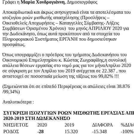
Γράφει η
Μαρία Χονδρογιάννη
, Δημοσιογράφος
Αποκαρδιωτικά και άκρως ανησυχητικά είναι τα αποτελέσματα του
ισοζυγίου ροών μισθωτής απασχόλησης (Προσλήψεις –
Οικειοθελείς Αποχωρήσεις – Καταγγελίες Σύμβασης- Λήξεις
Συμβάσεων Ορισμένου Χρόνου) του μηνός ΑΠΡΙΛΙΟΥ 2020 για
την Δωδεκάνησο, όπως αυτά προκύπτουν από τα στοιχεία του
Πληροφοριακού Συστήματος ΕΡΓΑΝΗ που δημοσιεύτηκαν
προσφάτως.
Όπως υπογραμμίζει ο πρόεδρος του τμήματος Δωδεκανήσου του
Οικονομικού Επιμελητηρίου κ. Κώστας Ζωγραφίδης,η συνολική
απώλεια θέσεων εργασίας στο νομό μας για τον μήναΑπρίλιο 2020
σε σύγκριση με τον Απρίλιο του 2019 ανέρχεται σε 22.387 , που
αντιστοιχεί σε ποσοστιαία μείωση της τάξεως του 99,82% !!!
(Σημειώνεται ότι σε επίπεδό Περιφέρειας οι απώλειες είναι 38.876
/99,34%)
Αναλυτικότερα :
ΣΥΓΚΡΙΣΗ ΙΣΟΖΥΓΙΩΝ ΡΟΩΝ ΜΙΣΘΩΤΗΣ ΕΡΓΑΣΙΑΣ ΑΠ
2020-2019 ΣΤΗ ΔΩΔΕΚΑΝΗΣΟ
ΝΗΣΙ/ΕΤΟΣ
2020
2019
ΔΙΑΦΟΡΑ
%ΔΙΑ
ΡΟΔΟΣ
-28
15.320
-15.348
-100%