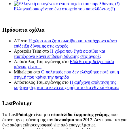
Ελληνική οικογένεια: ένα στοιχείο του παρελθόντος (!)
Πρόσφατα σχόλια
ΑΤ
στο
Η χώρα που ζητά σωσίβιο και ταυτόχρονα κάνει
επίδειξη δύναμης στις αγορές
Apostolis Tsim
στο
Η χώρα που ζητά σωσίβιο και
ταυτόχρονα κάνει επίδειξη δύναμης στις αγορές
Απόστολος Τσιμογιάννης
στο
Εδώ θα μας δείξει πόσο
μάγκας είναι…
Mihalatou
στο
Ο πολιτικός που δεν ελέγχθηκε ποτέ και η
στιγμή που κρίνει την πατρίδα
Απόστολος Τσιμογιάννης
στο
Η αμήχανη απάντηση της
κυβέρνησης και τα κενά επιχειρήματα στα εθνικά θέματα
LastPoint.gr
To
LastPoint.gr
είναι μια
ιστοσελίδα έκφρασης γνώμης
που
έκανε την εμφάνιση της τον
Ιανουάριο του 2017
. Δεν πρόκειται για
ένα ακόμη ειδησεογραφικό site από επαγγελματίες