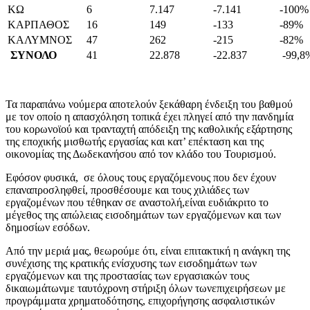
ΚΩ
6
7.147
-7.141
-100%
ΚΑΡΠΑΘΟΣ
16
149
-133
-89%
ΚΑΛΥΜΝΟΣ
47
262
-215
-82%
ΣΥΝΟΛΟ
41
22.878
-22.837
-99,8
Τα παραπάνω νούμερα αποτελούν ξεκάθαρη ένδειξη του βαθμού
με τον οποίο η απασχόληση τοπικά έχει πληγεί από την πανδημία
του κορωνοϊού και τρανταχτή απόδειξη της καθολικής εξάρτησης
της εποχικής μισθωτής εργασίας και κατ’ επέκταση και της
οικονομίας της Δωδεκανήσου από τον κλάδο του Τουρισμού.
Εφόσον φυσικά, σε όλους τους εργαζόμενους που δεν έχουν
επαναπροσληφθεί, προσθέσουμε και τους χιλιάδες των
εργαζομένων που τέθηκαν σε αναστολή,είναι ευδιάκριτο το
μέγεθος της απώλειας εισοδημάτων των εργαζόμενων και των
δημοσίων εσόδων.
Από την μεριά μας, θεωρούμε ότι, είναι επιτακτική η ανάγκη της
συνέχισης της κρατικής ενίσχυσης των εισοδημάτων των
εργαζόμενων και της προστασίας των εργασιακών τους
δικαιωμάτωνμε ταυτόχρονη στήριξη όλων τωνεπιχειρήσεων με
προγράμματα χρηματοδότησης, επιχορήγησης ασφαλιστικών