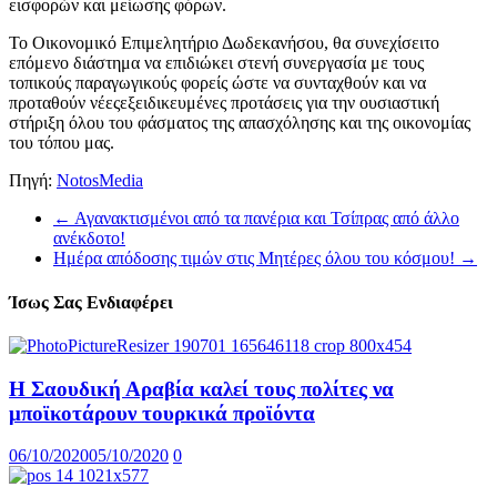
εισφορών και μείωσης φόρων.
Το Οικονομικό Επιμελητήριο Δωδεκανήσου, θα συνεχίσειτο
επόμενο διάστημα να επιδιώκει στενή συνεργασία με τους
τοπικούς παραγωγικούς φορείς ώστε να συνταχθούν και να
προταθούν νέεςεξειδικευμένες προτάσεις για την ουσιαστική
στήριξη όλου του φάσματος της απασχόλησης και της οικονομίας
του τόπου μας.
Πηγή:
NotosMedia
←
Αγανακτισμένοι από τα πανέρια και Τσίπρας από άλλο
ανέκδοτο!
Ημέρα απόδοσης τιμών στις Μητέρες όλου του κόσμου!
→
Ίσως Σας Ενδιαφέρει
Η Σαουδική Αραβία καλεί τους πολίτες να
μποϊκοτάρουν τουρκικά προϊόντα
06/10/2020
05/10/2020
0