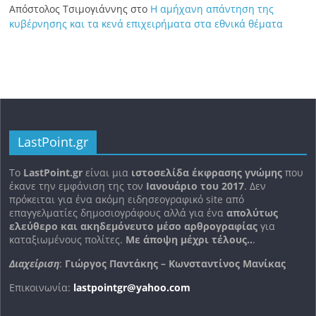
Απόστολος Τσιμογιάννης
στο
Η αμήχανη απάντηση της
κυβέρνησης και τα κενά επιχειρήματα στα εθνικά θέματα
LastPoint.gr
To
LastPoint.gr
είναι μια
ιστοσελίδα έκφρασης γνώμης
που
έκανε την εμφάνιση της τον
Ιανουάριο του 2017
. Δεν
πρόκειται για ένα ακόμη ειδησεογραφικό site από
επαγγελματίες δημοσιογράφους αλλά για ένα
απολύτως
ελεύθερο και ακηδεμόνευτο μέσο αρθρογραφίας
για
καταξιωμένους πολίτες.
Με άποψη μέχρι τέλους..
.
Διαχείριση
:
Γιώργος Παντάκης – Κωνσταντίνος Μανίκας
Επικοινωνία:
lastpointgr@yahoo.com