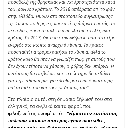
προσβολή της θρησκείας και για δραστηριότητα κατά
του ιρανινού κράτους. Το 2016 απέδρασα απ’ το Ιράν
στην Ελλάδα. Ήμουν στο στρατόπεδο συγκέντρωσης
της Σάμου για 8 μήνες, και κατά τη διάρκεια αυτής της
περιόδου, πήρα το πολιτικό άσυλο απ’ το ελληνικό
κράτος. Το 2017, έφτασα στην Αθήνα κι από τότε είμαι
ενεργός στο ντόπιο αναρχικό κίνημα. Το κράτος
προσπαθεί να τρομοκρατήσει το κίνημα, αλλά το
κράτος καλό θα ήταν να γνωρίζει πως, γι’ αυτούς που
δεν έχουν τίποτα να χάσουν, ο φόβος δεν υπάρχει. Η
αντίσταση θα επιβιώσει και το σύστημα θα πεθάνει
γιατί η επιθυμία μας για ελευθερία είναι δυνατότερη
απ’ τα όπλα του και τους μπάτσους του”.
Στο πλαίσιο αυτό, στη δημόσια δήλωσή του στα
ελληνικά, τα αγγλικά και τα φαρσί, που
φιλοξενείται, αναφέρει ότι
“είμαστε σε κατάσταση
πολέμου, κάποιοι από εμάς έχουν σκοτωθεί ,
κάποιοι από εμάς βρίσκονται σε φυλακές, κάποιοι