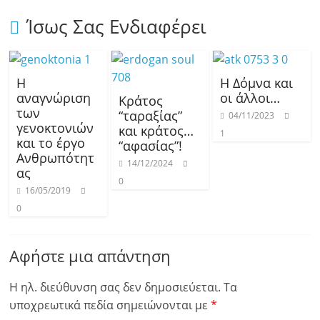
Ίσως Σας Ενδιαφέρει
Η
Η Δόμνα και
αναγνώριση
οι άλλοι…
Κράτος
των
“ταραξίας”
04/11/2023
γενοκτονιών
και κράτος…
1
και το έργο
“αφασίας”!
Ανθρωπότητ
14/12/2024
ας
0
16/05/2019
0
Αφήστε μια απάντηση
Η ηλ. διεύθυνση σας δεν δημοσιεύεται.
Τα
υποχρεωτικά πεδία σημειώνονται με
*