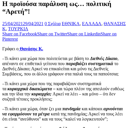
Η προϊούσα παράλυση ως… πολιτική
“Αρετή”!
25/04/2021
29/04/2021
0 Σχόλια
ΕΘΝΙΚΑ
,
ΕΛΛΑΔΑ
,
ΘΑΝΑΣΗΣ
Κ
,
ΤΟΥΡΚΙΑ
Share on Facebook
Share on Twitter
Share on Linkedin
Share on
Pinterest
Γράφει ο
Θανάσης Κ.
–Τι κάνει μια χώρα που πολιτεύεται με βάση το
Διεθνές Δίκαιο
,
απέναντι σε επιθετικό γείτονα που
παραβιάζει συστηματικά
το
Διεθνές Δίκαιο; Αρκεί να επικαλείται και μόνο τις Διεθνείς
Συμβάσεις, που οι άλλοι γράφουν στα παλιά τους τα παπούτσια;
–Τι κάνει μια χώρα που της παραβιάζουν συστηματικά
τα
κυριαρχικά δικαιώματα –
και τώρα πλέον της απειλούν ευθέως
και την ίδια την
κυριαρχία;
Αρκεί να λέει – και μόνο – ότι δεν
συζητά τέτοιες προκλήσεις;
–Τι κάνει μια χώρα, όταν ζει μια
πανδημία
και κάποιοι
αρνούνται
να εφαρμόσουν τα μέτρα
κατά της πανδημίας; Αρκεί να τους λέει
ότι είναι “ανεύθυνοι” και να τους “καλεί να λογικευτούν”;