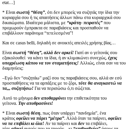
etat…]
* Είναι
σωστή “θέση”
, ότι δεν μπορείς να συζητάς την ίδια την
κυριαρχία σου ή τις απαιτήσεις άλλων πάνω στα κυριαρχικά σου
δικαιώματα. Ιδιαίτερα μάλιστα, με
“κράτη- πειρατές”
που
προχωρούν έμπρακτα σε παραβιάσεις και προσπαθούν να
επιβάλλουν παράνομα “τετελεσμένα”!
Και σε casus belli, δηλαδή σε ανοικτές απειλές χρήσης βίας…
Είναι
σωστή “θέση”, αλλά δεν αρκεί!
Γιατί αν ο γείτονάς σου
εξακολουθεί
να κάνει τα ίδια, ή αν κλιμακώνει συνεχώς,
έχεις
υποχρέωση κάπου να τον σταματήσεις!
Αλλιώς, είναι σαν να του
διαμηνύεις:
–Εγώ δεν “συζητάω” μαζί σου τις παραβιάσεις σου, αλλά αν εσύ
προσπαθήσεις να τα αρπάξεις με το ζόρι,
τότε θα αναγκαστώ να
τα,,, συζητήσω!
Για να περισώσω ό,τι σώζεται.
Αυτό το μήνυμα
δεν αποθαρρύνει
την επιθετικότητα του
γείτονα.
Την αποθρασύνει!
* Είναι
σωστή θέση
, πως όταν υπάρχει “πανδημία”, ένα
κράτος
οφείλει να πάρει “μέτρα”
. Αλλά όταν τα παίρνει,
οφείλει
να τα επιβάλει κι όλα!
Αν τα παίρνει και
δεν
τα επιβάλει,
τότε
αδικεί
αυτούς που τα τηρούν – κι
“επιβραβεύει”
όσους τα