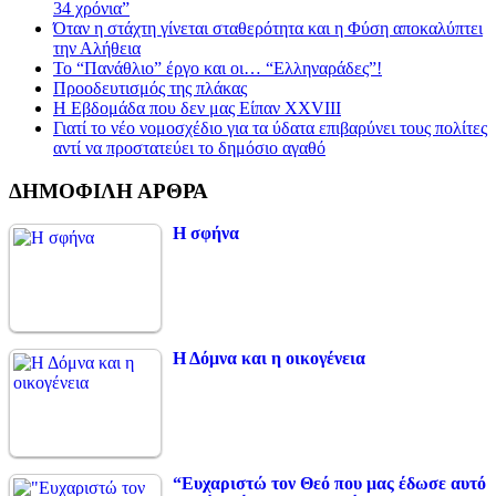
34 χρόνια”
Όταν η στάχτη γίνεται σταθερότητα και η Φύση αποκαλύπτει
την Αλήθεια
Το “Πανάθλιο” έργο και οι… “Ελληναράδες”!
Προοδευτισμός της πλάκας
Η Εβδομάδα που δεν μας Είπαν XXVIII
Γιατί το νέο νομοσχέδιο για τα ύδατα επιβαρύνει τους πολίτες
αντί να προστατεύει το δημόσιο αγαθό
ΔΗΜΟΦΙΛΗ ΑΡΘΡΑ
Η σφήνα
Η Δόμνα και η οικογένεια
“Ευχαριστώ τον Θεό που μας έδωσε αυτό