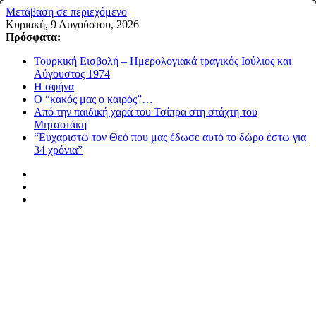
Μετάβαση σε περιεχόμενο
Κυριακή, 9 Αυγούστου, 2026
Πρόσφατα:
Τουρκική Εισβολή – Ημερολογιακά τραγικός Ιούλιος και
Αύγουστος 1974
Η σφήνα
Ο “κακός μας ο καιρός”…
Από την παιδική χαρά του Τσίπρα στη στάχτη του
Μητσοτάκη
“Ευχαριστώ τον Θεό που μας έδωσε αυτό το δώρο έστω για
34 χρόνια”