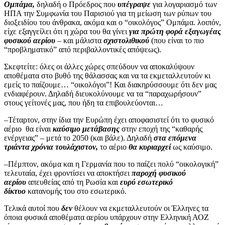
Ομπάμα,
δηλαδή ο Πρόεδρος που
υπέγραψε
για λογαριασμό των
ΗΠΑ την Συμφωνία του Παρισιού για τη μείωση των ρύπων του
διοξειδίου του άνθρακα, ακόμα και ο “οικολόγος” Ομπάμα. λοιπόν,
είχε εξαγγείλει ότι η χώρα του θα γίνει
για πρώτη φορά εξαγωγέας
φυσικού αερίου
– και μάλιστα
σχιστολιθικού
(που είναι το πιο
“προβληματικό” από περιβαλλοντικές απόψεως).
Σκεφτείτε: όλες οι άλλες χώρες σπεύδουν να αποκαλύψουν
αποθέματα στο βυθό της θάλασσας και να τα εκμεταλλευτούν κι
εμείς το παίζουμε… “οικολόγοι”! Και διακηρύσσουμε ότι δεν μας
ενδιαφέρουν. Δηλαδή διευκολύνουμε να τα “παραχωρήσουν”
στους γείτονές μας, που ήδη τα επιβουλεύονται…
–Τέταρτον, στην ίδια την Ευρώπη έχει αποφασιστεί ότι το φυσικό
αέριο
θα είναι
καύσιμο μετάβασης
στην εποχή της “καθαρής
ενέργειας” – μετά το 2050 (και βάλε). Δηλαδή
στα επόμενα
τριάντα χρόνια τουλάχιστον,
το αέριο
θα κυριαρχεί
ως καύσιμο.
–Πέμπτον, ακόμα και η Γερμανία που το παίζει πολύ “οικολογική”
τελευταία, έχει φροντίσει να αποκτήσει
παροχή φυσικού
αερίου
απευθείας από τη Ρωσία και
ευρύ εσωτερικό
δίκτυο
κατανομής του στο εσωτερικό.
Τελικά αυτοί που
δεν
θέλουν να εκμεταλλευτούν οι Έλληνες τα
όποια φυσικά αποθέματα αερίου υπάρχουν στην Ελληνική ΑΟΖ