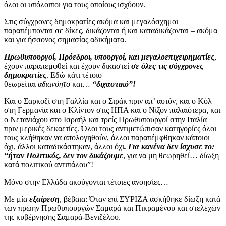
όλοι οι υπόλοιποι για τους οποίους ισχύουν.
Στις σύγχρονες δημοκρατίες ακόμα και μεγαλόσχημοι
παραπέμπονται σε δίκες, δικάζονται ή και καταδικάζονται – ακόμα
και για ήσσονος σημασίας αδικήματα.
Πρωθυπουργοί, Πρόεδροι, υπουργοί, και μεγαλοεπιχειρηματίες
,
έχουν παραπεμφθεί και έχουν δικαστεί
σε όλες τις σύγχρονες
δημοκρατίες
. Εδώ κάτι τέτοιο
θεωρείται
αδιανόητο
και…
“διχαστικό”!
Και ο Σαρκοζί στη Γαλλία και ο Σιράκ πριν απ’ αυτόν, και ο Κόλ
στη Γερμανία και ο Κλίντον στις ΗΠΑ και ο Νίξον παλαιότερα, και
ο Νετανιάχου στο Ισραήλ και τρείς Πρωθυπουργοί στην Ιταλία
πριν μερικές δεκαετίες. Όλοι τους αντιμετώπισαν κατηγορίες όλοι
τους κλήθηκαν να απολογηθούν, άλλοι παραπέμφθηκαν κάποιοι
όχι, άλλοι καταδικάστηκαν, άλλοι όχι
. Για κανένα δεν ίσχυσε το:
“ήταν Πολιτικός, δεν τον δικάζουμε
, για να μη θεωρηθεί… δίωξη
κατά πολιτικού αντιπάλου”!
Μόνο στην Ελλάδα ακούγονται τέτοιες ανοησίες…
Με μία
εξαίρεση
, βέβαια: Όταν επί ΣΥΡΙΖΑ ασκήθηκε δίωξη κατά
των πρώην Πρωθυπουργών Σαμαρά και Πικραμένου και στελεχών
της κυβέρνησης Σαμαρά-Βενιζέλου.