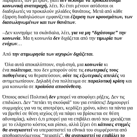
παραβάτες των μέτρων, γιατί
δεν θέλουμε να προκαλέσουμε
κοινωνική αναταραχή,
λέει. Κι έτσι μένουν ασύδοτοι οι
διαδηλωτές να προκαλούν χιλιάδες θανάτους. Μετά από κάθε
έξαρση διαδηλώσεων εμφανίζεται
έξαρση των κρουσμάτων, των
διασωληνωμένων και των θανάτων
.
–Δεν κυνηγάμε τα σκάνδαλα, λέει,
για να μη “διχάσουμε” την
κοινωνία
. Μα η κοινωνία
δεν
διχάζεται από την
τιμωρία των
ενόχων
…
Από
την ατιμωρησία των ισχυρών διχάζεται
.
Όλα αυτά αποκαλύπτουν, σιγά-σιγά, μια
κοινωνία
κι
ένα
πολίτευμα
, που δεν μπορούν ούτε τις
εσωτερικές τους
παθογένειες
να θεραπεύσουν,
ούτε τις εξωτερικές απειλές
να
αντιμετωπίσουν. Δηλαδή ένα πολίτευμα σε
παραλυτική κρίση
και
μια κοινωνία σε
προϊούσα αποσύνθεση
.
Όποιος ασκεί Πολιτική
δεν
μπορεί να αποφύγει ρήξεις. Δεν τις
επιδιώκει. Δεν “πετάει τη σκούφιά” του για εντάσεις! Δημιουργεί
συμμαχίες για να τις αποτρέψει, κερδίζει χρόνο, κάνει τα πάντα για
να βρεθεί σε θέση ισχύος (ή να πάψει να βρίσκεται σε θέση
αδυναμίας), κάνει ό,τι μπορεί για να επιβάλει αυτό που χρειάζεται
με το ελάχιστο κόστος και ρίσκο, αλλά ξέρει ότι
κάποιες στιγμές
θα αναγκαστεί
να υπερασπιστεί τα εθνικά του συμφέροντα από
αποθρασυνόμενους “πειρατές”,
θα αναγκαστεί να επιβάλει το