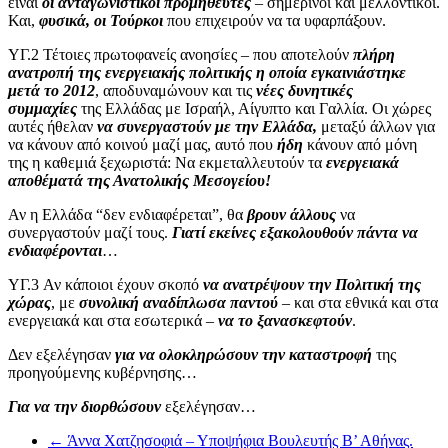
είναι
οι ανταγωνιστικοί προμηθευτές
– σημερινοί και μελλοντικοί.
Και,
φυσικά, οι Τούρκοι
που επιχειρούν να τα υφαρπάξουν.
ΥΓ.2
Τέτοιες πρωτοφανείς ανοησίες – που αποτελούν
πλήρη
ανατροπή της ενεργειακής πολιτικής η οποία εγκαινιάστηκε
μετά το 2012
, αποδυναμώνουν και τις
νέες δυνητικές
συμμαχίες
της Ελλάδας με Ισραήλ, Αίγυπτο και Γαλλία. Οι χώρες
αυτές ήθελαν
να συνεργαστούν με την Ελλάδα,
μεταξύ άλλων για
να κάνουν από κοινού μαζί μας, αυτό που
ήδη
κάνουν από μόνη
της η καθεμιά ξεχωριστά: Να εκμεταλλευτούν τα
ενεργειακά
αποθέματά της Ανατολικής Μεσογείου!
Αν η Ελλάδα “δεν ενδιαφέρεται”, θα
βρουν άλλους
να
συνεργαστούν μαζί τους.
Γιατί εκείνες εξακολουθούν πάντα να
ενδιαφέρονται
…
ΥΓ.3
Αν κάποιοι έχουν σκοπό
να ανατρέψουν την Πολιτική της
χώρας
, με
συνολική αναδίπλωσα παντού
– και στα εθνικά και στα
ενεργειακά και στα εσωτερικά –
να το ξανασκεφτούν
.
Δεν εξελέγησαν
για να ολοκληρώσουν την καταστροφή
της
προηγούμενης κυβέρνησης…
Για να την διορθώσουν
εξελέγησαν…
←
Άννα Χατζησοφιά – Υποψήφια Βουλευτής Β’ Αθήνας.