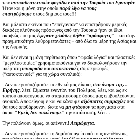
των
αντικαθεστωτικών φυγάδων από την Τουρκία του Ερντογάν
.
Ήταν και η μόνη στην οποία
παρά λίγο να τους
επιστρέψουμε
στους δημίους τους!!!
Και μάλιστα εκείνοι που “επείγονταν” να επιστρέψουν μερικές
δεκάδες αληθινούς πρόσφυγες από την Τουρκία ήταν οι ίδιοι
ακριβώς που μας
έφερναν χιλιάδες δήθεν “πρόσφυγες” –
και στην
πραγματικότητα λαθρομετανάστες – από όλα τα μέρη της Ασίας και
της Αφρικής.
Και δεν είναι η μόνη περίπτωση όπου “ωραία λόγια” και πλαστικές
“μεγαλοστομίες” χρησιμοποιούνται για να δικαιολογήσουν την
υπέρτατη
υποκρισία
και
αυτοκτονικές
συμπεριφορές
(“αυτοκτονικές” για τη χώρα συνολικά):
–Δεν υπερασπιζόμαστε τα εθνικά μας δίκαια,
στο όνομα της…
Ειρήνης
, λέει! Είμαστε εναντίον του Πολέμου, λέει, και ως εκ
τούτου αποφεύγουμε να σταματήσουμε όσους μας επιβουλεύονται
ανοικτά. Αποφεύγουμε και να κάνουμε
αξιόπιστες συμμαχίες
που
θα τους αποθάρρυναν, ώστε
να μη φτάσουν
τα πράγματα στα
άκρα.
“Εμείς δεν πολώνουμε”
την κατάσταση, λέει…
Την πολώνουν όμως, οι απέναντι!
Ατιμώρητα
.
–Δεν υπερασπιζόμαστε τη δημόσια υγεία από τους ανεύθυνους