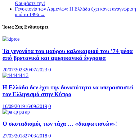
Θαυμάστε την!
Γενοκτονία των Αρμενίων: Η Ελλάδα έχει κάνει αναγνώριση
από το 1996
→
Ίσως Σας Ενδιαφέρει
Τα γεγονότα του μαύρου καλοκαιριού του ’74 μέσα
από βρετανικά και αμερικανικά έγγραφα
20/07/2023
20/07/2023
0
Η Ελλάδα δεν έχει την δυνατότητα να υπερασπιστεί
τον Ελληνισμό στην Κύπρο
16/09/2019
16/09/2019
0
Ο σκοταδισμός των τάχα … «διαφωτιστών»!
27/03/2018
27/03/2018
0