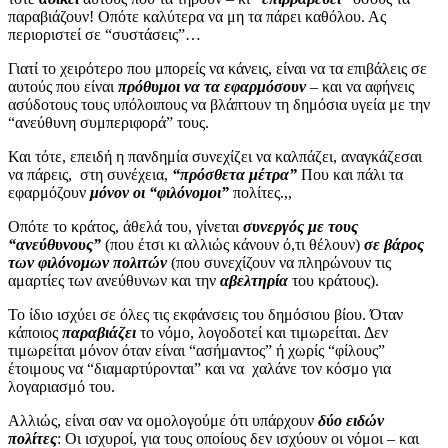
παραβιάζουν! Οπότε καλύτερα να μη τα πάρει καθόλου. Ας
περιοριστεί σε “συστάσεις”…
Γιατί το χειρότερο που μπορείς να κάνεις, είναι να τα επιβάλεις σε
αυτούς που είναι
πρόθυμοι να τα εφαρμόσουν
– και να αφήνεις
ασύδοτους τους υπόλοιπους να βλάπτουν τη δημόσια υγεία με την
“ανεύθυνη συμπεριφορά” τους.
Και τότε, επειδή η πανδημία συνεχίζει να καλπάζει, αναγκάζεσαι
να πάρεις,
στη συνέχεια,
“πρόσθετα μέτρα”
Που και πάλι τα
εφαρμόζουν
μόνον οι “φιλόνομοι”
πολίτες.,,
Οπότε το κράτος, άθελά του, γίνεται
συνεργός με τους
“ανεύθυνους”
(που έτσι κι αλλιώς κάνουν ό,τι θέλουν)
σε βάρος
των φιλόνομων πολιτών
(που συνεχίζουν να πληρώνουν τις
αμαρτίες των ανεύθυνων και την
αβελτηρία
του κράτους).
Το ίδιο ισχύει σε όλες τις εκφάνσεις του δημόσιου βίου. Όταν
κάποιος
παραβιάζει
το νόμο, λογοδοτεί και τιμωρείται. Δεν
τιμωρείται μόνον όταν είναι “ασήμαντος” ή χωρίς “φίλους”
έτοιμους να “διαμαρτύρονται” και να
χαλάνε τον κόσμο για
λογαριασμό του.
Αλλιώς, είναι σαν να ομολογούμε ότι υπάρχουν
δύο ειδών
πολίτες
: Οι ισχυροί, για τους οποίους δεν ισχύουν οι νόμοι – και