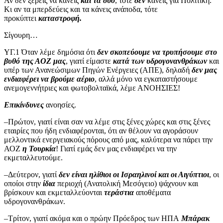
Αν δεν ξέρεις να κάνεις
και τα δύο
, τότε
δεν
κάνεις για Πολιτική.
Κι αν τα μπερδεύεις και τα κάνεις ανάποδα, τότε
προκύπτει
καταστροφή.
Σίγουρη…
ΥΓ.1
Όταν λέμε δημόσια ότι
δεν σκοπεύουμε να τρυπήσουμε στο
βυθό της ΑΟΖ μας
, γιατί είμαστε
κατά των υδρογονανθράκων
και
υπέρ των Ανανεώσιμων Πηγών Ενέργειες (ΑΠΕ), δηλαδή
δεν μας
ενδιαφέρει να βρούμε αέριο
, αλλά μόνο να εγκαταστήσουμε
ανεμογεννήτριες και φωτοβολταϊκά, λέμε ΑΝΟΗΣΙΕΣ!
Επικίνδυνες
ανοησίες.
–Πρώτον, γιατί είναι σαν να λέμε στις ξένες χώρες και στις ξένες
εταιρίες που ήδη ενδιαφέρονται, ότι αν θέλουν να αγοράσουν
μελλοντικά ενεργειακούς πόρους από μας, καλύτερα να πάρει την
ΑΟΖ
η Τουρκία
! Γιατί εμάς δεν μας ενδιαφέρει να την
εκμεταλλευτούμε.
–Δεύτερον, γιατί
δεν είναι ηλίθιοι οι Ισραηλινοί και οι Αιγύπτιοι
, οι
οποίοι στην
ίδια
περιοχή (Ανατολική Μεσόγειο) ψάχνουν και
βρίσκουν και εκμεταλλεύονται
τεράστια
αποθέματα
υδρογονανθράκων.
–Τρίτον, γιατί ακόμα και ο πρώην Πρόεδρος των ΗΠΑ
Μπάρακ