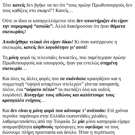
Τότε
κανείς
δεν βγήκε να πει ότι “τους πρώην Πρωθυπουργούς δεν
τους καθίζεις στο σκαμνί”! Κανείς…
Ούτε οι ίδιοι οι καταγγελλόμενοι τότε
δεν υποστήριζαν ότι είχαν
την παραμικρή “ασυλία”.
Αλλά διακήρυσσαν ότι ήταν
θύματα
σκευωρίας!
Αποδείχθηκε τελικά ότι είχαν δίκιο!
Κι όταν κατέρρευσε η
σκευωρία,
κανείς δεν λογοδότησε γι’ αυτό!
Τη
μόνη
φορά τις τελευταίες δεκαετίες, που παρέπεμψαν πρώην
Πρωθυπουργούς και υπουργούς, ήταν για εντελώς
στημένη
σκευωρία
…
Και όλες τις άλλες φορές που
τα σκάνδαλα
κραυγάζουν και η
συμμετοχή “υψηλά ισταμένων στελεχών” γίνεται πασιφανής
πλέον, ένα
“αόρατο πέπλο”
τα σκεπάζει όλα και ουδείς
λογοδοτεί.
Κυνηγάμε τους αθώους και καλύπτουμε τους
κραυγαλέα ενόχους
…
Και
δεν είναι η μόνη φορά που κάνουμε τ’ ανάποδα:
Επί χρόνια
περνάνε παράνομα στην Ελλάδα εκατοντάδες χιλιάδες
λαθρομετανάστες από την Τουρκία. Σε
μία
μόνο κατηγορία είχαμε
αναμφισβήτητα
αληθινούς
πρόσφυγες που
οφείλαμε
να τους
δώσουμε πλήρη προστασία και άσυλο. Ήταν η περίπτωση