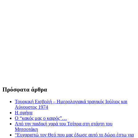
Πρόσφατα άρθρα
Τουρκική Εισβολή – Ημερολογιακά τραγικός Ιούλιος και
Αύγουστος 1974
Η σφήνα
Ο “κακός μας ο καιρός”…
Από την παιδική χαρά του Τσίπρα στη στάχτη του
Μητσοτάκη
“Ευχαριστώ τον Θεό που μας έδωσε αυτό το δώρο έστω για