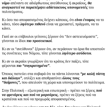
νόμο
απέναντι σε αδιόρθωτους ανεύθυνους ή ακραίους,
θα
αναγκαστεί να παραπέμψει αδίστακτους υπονομευτές
του
πολιτεύματος.
Κι όσο πιο αποφασισμένος δείχνει κάποιος, ότι
είναι έτοιμος
να το
κάνει, τόσο
λιγότερο
πιθανό
είναι να χρειαστεί, πράγματι, να το
κάνει.
Γιατί αν οι επίβουλοι γείτονες ξέρουν ότι “δεν αστειευόμαστε”,
γίνονται οι ίδιοι
πιο προσεκτικοί
.
Κι αν οι “ανεύθυνοι” ξέρουν ότι, αν περάσουν τα όρια θα υποστούν
τις συνέπειες του Νόμου, τότε γίνονται
λιγότερο ασύδοτοι
.
Κι αν οι ακραίοι γνωρίζουν ότι το κράτος δεν παίζει, τότε
φέρονται
πιο “συγκρατημένα”
.
Όποιος πιστεύει στα σοβαρά ότι τα πάντα λύνονται
“με καλή πίστη
και διάλογο”
, οπλίζει και αποθρασύνει
όλους τους
“δαίμονες”,
που απειλούν τη χώρα και υπονομεύουν το πολίτευμα.
Στην Πολιτική – εξωτερική και εσωτερική – πρέπει να ξέρεις
πού
να φρενάρεις και πού να μαρσάρεις
, πρέπει να ξέρεις πού να
κρατιέσαι και πού να προχωράς αποφασισμένος.