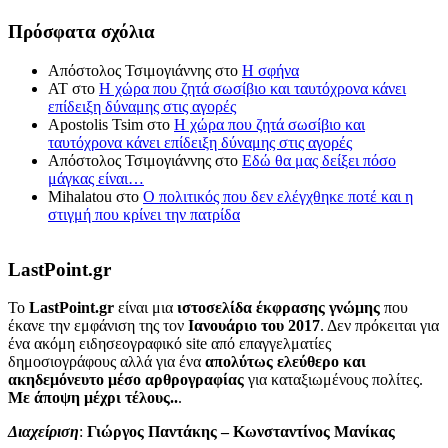
Πρόσφατα σχόλια
Απόστολος Τσιμογιάννης
στο
Η σφήνα
ΑΤ
στο
Η χώρα που ζητά σωσίβιο και ταυτόχρονα κάνει
επίδειξη δύναμης στις αγορές
Apostolis Tsim
στο
Η χώρα που ζητά σωσίβιο και
ταυτόχρονα κάνει επίδειξη δύναμης στις αγορές
Απόστολος Τσιμογιάννης
στο
Εδώ θα μας δείξει πόσο
μάγκας είναι…
Mihalatou
στο
Ο πολιτικός που δεν ελέγχθηκε ποτέ και η
στιγμή που κρίνει την πατρίδα
LastPoint.gr
To
LastPoint.gr
είναι μια
ιστοσελίδα έκφρασης γνώμης
που
έκανε την εμφάνιση της τον
Ιανουάριο του 2017
. Δεν πρόκειται για
ένα ακόμη ειδησεογραφικό site από επαγγελματίες
δημοσιογράφους αλλά για ένα
απολύτως ελεύθερο και
ακηδεμόνευτο μέσο αρθρογραφίας
για καταξιωμένους πολίτες.
Με άποψη μέχρι τέλους..
.
Διαχείριση
:
Γιώργος Παντάκης – Κωνσταντίνος Μανίκας