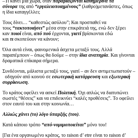
–Τι κάνει μια χώρα, όταν
παραβιάζονται καθημερινά τα
σύνορα
της από
“εργαλειοποιημένους”
(λαθρο)μετανάστες, όπως
η ίδια καταγγέλλει;
Τους δίνει… “καθεστώς ασύλου”; Και προσπαθεί να
τους
“τακτοποιήσει”
μέσα στην επικράτειά της, ενώ δεν ξέρει
καν
ποιοί
είναι,
από πού
έρχονται,
γιατί
βρίσκονται εδώ
και
τι
σκοπεύουν να κάνουν;
Όλα αυτά είναι, φαινομενικά άσχετα μεταξύ τους. Αλλά
παραπέμπουν – όπως θα δούμε – στην
ίδια αναπηρία
. Και γίνονται
δραματικά επίκαιρα σήμερα.
Συνδέονται, μάλιστα μεταξύ τους, γιατί – αν δεν αντιμετωπιστούν –
οδηγούν από κοινού σε
εσωτερική κατάρρευση
και
εξωτερική
συρρίκνωση
.
Το κράτος οφείλει να ασκεί
Πολιτική
. Όχι απλώς να διατυπώνει
σωστές “θέσεις” και να επιδεικνύει “καλές προθέσεις”. Το οφείλει
στον εαυτό του και στην κοινωνία…
Αλλιώς χάνει (το) λόγο ύπαρξής (του)
.
Κατά κάποιο τρόπο
“από-νομιμοποιείται”
μόνο του!
[Για ένα οργανωμένο κράτος, το raison d’ etre είναι το raison d’