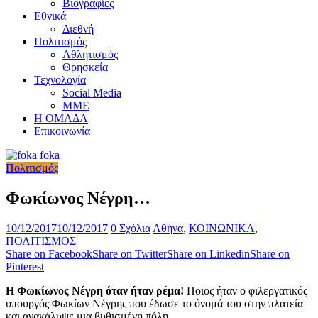
Βιογραφίες
Εθνικά
Διεθνή
Πολιτισμός
Αθλητισμός
Θρησκεία
Τεχνολογία
Social Media
ΜΜΕ
Η ΟΜΑΔΑ
Επικοινωνία
Πολιτισμός
Φωκίωνος Νέγρη…
10/12/2017
10/12/2017
0 Σχόλια
Αθήνα
,
ΚΟΙΝΩΝΙΚΑ
,
ΠΟΛΙΤΙΣΜΟΣ
Share on Facebook
Share on Twitter
Share on Linkedin
Share on
Pinterest
Η Φωκίωνος Νέγρη όταν ήταν ρέμα!
Ποιος ήταν ο φιλεργατικός
υπουργός Φωκίων Νέγρης που έδωσε το όνομά του στην πλατεία
και ανακάλυψε μια βυθισμένη πόλη…