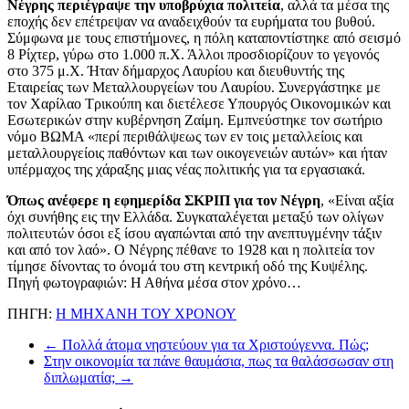
Νέγρης περιέγραψε την υποβρύχια πολιτεία
, αλλά τα μέσα της
εποχής δεν επέτρεψαν να αναδειχθούν τα ευρήματα του βυθού.
Σύμφωνα με τους επιστήμονες, η πόλη καταποντίστηκε από σεισμό
8 Ρίχτερ, γύρω στο 1.000 π.Χ. Άλλοι προσδιορίζουν το γεγονός
στο 375 μ.Χ. Ήταν δήμαρχος Λαυρίου και διευθυντής της
Εταιρείας των Μεταλλουργείων του Λαυρίου. Συνεργάστηκε με
τον Χαρίλαο Τρικούπη και διετέλεσε Υπουργός Οικονομικών και
Εσωτερικών στην κυβέρνηση Ζαίμη. Εμπνεύστηκε τον σωτήριο
νόμο ΒΩΜΑ «περί περιθάλψεως των εν τοις μεταλλείοις και
μεταλλουργείοις παθόντων και των οικογενειών αυτών» και ήταν
υπέρμαχος της χάραξης μιας νέας πολιτικής για τα εργασιακά.
Όπως ανέφερε η εφημερίδα ΣΚΡΙΠ για τον Νέγρη
, «Είναι αξία
όχι συνήθης εις την Ελλάδα. Συγκαταλέγεται μεταξύ των ολίγων
πολιτευτών όσοι εξ ίσου αγαπώνται από την ανεπτυγμένην τάξιν
και από τον λαό». Ο Νέγρης πέθανε το 1928 και η πολιτεία τον
τίμησε δίνοντας το όνομά του στη κεντρική οδό της Κυψέλης.
Πηγή φωτογραφιών: Η Αθήνα μέσα στον χρόνο…
ΠΗΓΗ:
Η ΜΗΧΑΝΗ ΤΟΥ ΧΡΟΝΟΥ
←
Πολλά άτομα νηστεύουν για τα Χριστούγεννα. Πώς;
Στην οικονομία τα πάνε θαυμάσια, πως τα θαλάσσωσαν στη
διπλωματία;
→