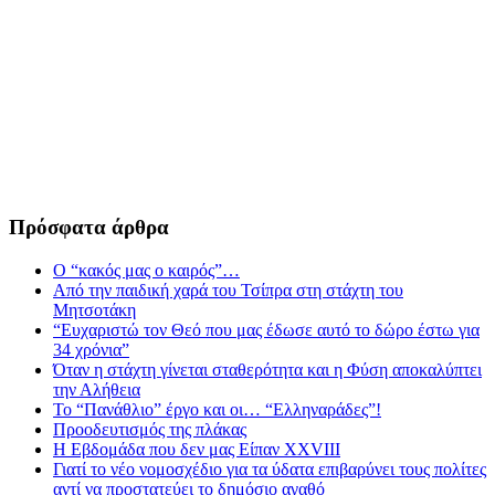
Πρόσφατα άρθρα
Ο “κακός μας ο καιρός”…
Από την παιδική χαρά του Τσίπρα στη στάχτη του
Μητσοτάκη
“Ευχαριστώ τον Θεό που μας έδωσε αυτό το δώρο έστω για
34 χρόνια”
Όταν η στάχτη γίνεται σταθερότητα και η Φύση αποκαλύπτει
την Αλήθεια
Το “Πανάθλιο” έργο και οι… “Ελληναράδες”!
Προοδευτισμός της πλάκας
Η Εβδομάδα που δεν μας Είπαν XXVIII
Γιατί το νέο νομοσχέδιο για τα ύδατα επιβαρύνει τους πολίτες
αντί να προστατεύει το δημόσιο αγαθό