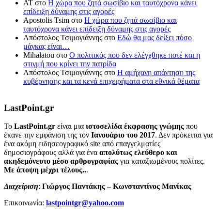
ΑΤ
στο
Η χώρα που ζητά σωσίβιο και ταυτόχρονα κάνει
επίδειξη δύναμης στις αγορές
Apostolis Tsim
στο
Η χώρα που ζητά σωσίβιο και
ταυτόχρονα κάνει επίδειξη δύναμης στις αγορές
Απόστολος Τσιμογιάννης
στο
Εδώ θα μας δείξει πόσο
μάγκας είναι…
Mihalatou
στο
Ο πολιτικός που δεν ελέγχθηκε ποτέ και η
στιγμή που κρίνει την πατρίδα
Απόστολος Τσιμογιάννης
στο
Η αμήχανη απάντηση της
κυβέρνησης και τα κενά επιχειρήματα στα εθνικά θέματα
LastPoint.gr
To
LastPoint.gr
είναι μια
ιστοσελίδα έκφρασης γνώμης
που
έκανε την εμφάνιση της τον
Ιανουάριο του 2017
. Δεν πρόκειται για
ένα ακόμη ειδησεογραφικό site από επαγγελματίες
δημοσιογράφους αλλά για ένα
απολύτως ελεύθερο και
ακηδεμόνευτο μέσο αρθρογραφίας
για καταξιωμένους πολίτες.
Με άποψη μέχρι τέλους..
.
Διαχείριση
:
Γιώργος Παντάκης – Κωνσταντίνος Μανίκας
Επικοινωνία:
lastpointgr@yahoo.com