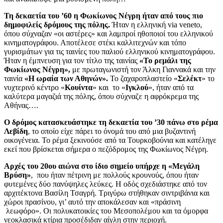
Τη δεκαετία του ’60 η Φωκίωνος Νέγρη ήταν από τους πιο
δημοφιλείς δρόμους της πόλης.
Ήταν η ελληνική via veneto,
όπου σύχναζαν «οι αστέρες» και λαμπροί ηθοποιοί του ελληνικού
κινηματογράφου. Αποτέλεσε στέκι καλλιτεχνών και τόπο
γυρισμάτων για τις ταινίες του παλιού ελληνικού κινηματογράφου.
Ήταν η έμπνευση για τον τίτλο της ταινίας
«Το ρεμάλι της
Φωκίωνος Νέγρη»,
με πρωταγωνιστή τον Άλκη Γιαννακά και την
ταινία
«Η ωραία των Αθηνών».
Το ζαχαροπλαστείο «
Σελέκτ
» το
νυχτερινό κέντρο «
Κουίντα
» και το «
Ιγκλού
», ήταν από τα
καλύτερα μαγαζιά της πόλης, όπου σύχναζε η αφρόκρεμα της
Αθήνας….
Ο δρόμος κατασκευάστηκε τη δεκαετία του ’30 πάνω στο ρέμα
Λεβίδη
, το οποίο είχε πάρει το όνομά του από μια βυζαντινή
οικογένεια. Το ρέμα ξεκινούσε από τα Τουρκοβούνια και κατέληγε
εκεί που βρίσκεται σήμερα ο πεζόδρομος της Φωκίωνος Νέγρη.
Αρχές του 20ου αιώνα στο ίδιο σημείο υπήρχε η «Μεγάλη
Βρύση»
, που ήταν πέτρινη με πολλούς κρουνούς, όπου ήταν
φυτεμένες δύο πανύψηλες λεύκες. Η οδός σχεδιάστηκε από τον
αρχιτέκτονα Βασίλη Τσαγρή. Τριγύρω στήθηκαν σιντριβάνια και
χώροι πρασίνου, γι’ αυτό την αποκάλεσαν και «πράσινη
λεωφόρο». Οι πολυκατοικίες του Μεσοπολέμου και τα όμορφα
νεοκλασικά κτίρια προσέδιδαν αίγλη στην περιοχή.