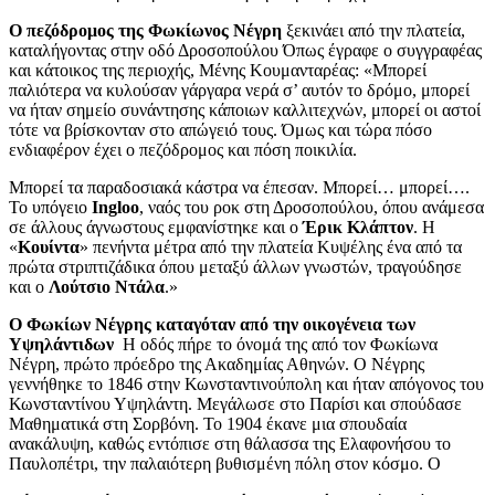
Ο πεζόδρομος της Φωκίωνος Νέγρη
ξεκινάει από την πλατεία,
καταλήγοντας στην οδό Δροσοπούλου Όπως έγραφε ο συγγραφέας
και κάτοικος της περιοχής, Μένης Κουμανταρέας: «Μπορεί
παλιότερα να κυλούσαν γάργαρα νερά σ’ αυτόν το δρόμο, μπορεί
να ήταν σημείο συνάντησης κάποιων καλλιτεχνών, μπορεί οι αστοί
τότε να βρίσκονταν στο απώγειό τους. Όμως και τώρα πόσο
ενδιαφέρον έχει ο πεζόδρομος και πόση ποικιλία.
Μπορεί τα παραδοσιακά κάστρα να έπεσαν. Μπορεί… μπορεί….
Το υπόγειο
Ingloo
, ναός του ροκ στη Δροσοπούλου, όπου ανάμεσα
σε άλλους άγνωστους εμφανίστηκε και ο
Έρικ Κλάπτον
. Η
«
Κουίντα
» πενήντα μέτρα από την πλατεία Κυψέλης ένα από τα
πρώτα στριπτιζάδικα όπου μεταξύ άλλων γνωστών, τραγούδησε
και ο
Λούτσιο Ντάλα
.»
Ο Φωκίων Νέγρης καταγόταν από την οικογένεια των
Υψηλάντιδων
Η οδός πήρε το όνομά της από τον Φωκίωνα
Νέγρη, πρώτο πρόεδρο της Ακαδημίας Αθηνών. Ο Νέγρης
γεννήθηκε το 1846 στην Κωνσταντινούπολη και ήταν απόγονος του
Κωνσταντίνου Υψηλάντη. Μεγάλωσε στο Παρίσι και σπούδασε
Μαθηματικά στη Σορβόνη. Το 1904 έκανε μια σπουδαία
ανακάλυψη, καθώς εντόπισε στη θάλασσα της Ελαφονήσου το
Παυλοπέτρι, την παλαιότερη βυθισμένη πόλη στον κόσμο. Ο