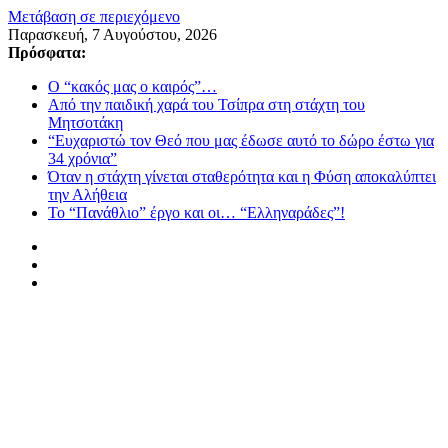
Μετάβαση σε περιεχόμενο
Παρασκευή, 7 Αυγούστου, 2026
Πρόσφατα:
Ο “κακός μας ο καιρός”…
Από την παιδική χαρά του Τσίπρα στη στάχτη του
Μητσοτάκη
“Ευχαριστώ τον Θεό που μας έδωσε αυτό το δώρο έστω για
34 χρόνια”
Όταν η στάχτη γίνεται σταθερότητα και η Φύση αποκαλύπτει
την Αλήθεια
Το “Πανάθλιο” έργο και οι… “Ελληναράδες”!