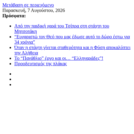
Μετάβαση σε περιεχόμενο
Παρασκευή, 7 Αυγούστου, 2026
Πρόσφατα:
Από την παιδική χαρά του Τσίπρα στη στάχτη του
Μητσοτάκη
“Ευχαριστώ τον Θεό που μας έδωσε αυτό το δώρο έστω για
34 χρόνια”
Όταν η στάχτη γίνεται σταθερότητα και η Φύση αποκαλύπτει
την Αλήθεια
Το “Πανάθλιο” έργο και οι… “Ελληναράδες”!
Προοδευτισμός της πλάκας