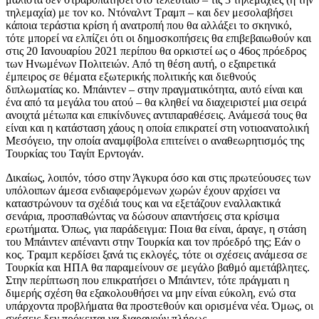
τηλεμαχία) με τον κο. Ντόναλντ Τραμπ – και δεν μεσολαβήσει
κάποια τεράστια κρίση ή ανατροπή που θα αλλάξει το σκηνικό,
τότε μπορεί να ελπίζει ότι οι δημοσκοπήσεις θα επιβεβαιωθούν και
στις 20 Ιανουαρίου 2021 περίπου θα ορκιστεί ως ο 46ος πρόεδρος
των Ηνωμένων Πολιτειών. Από τη θέση αυτή, ο εξαιρετικά
έμπειρος σε θέματα εξωτερικής πολιτικής και διεθνούς
διπλωματίας κο. Μπάιντεν – στην πραγματικότητα, αυτό είναι και
ένα από τα μεγάλα του ατού – θα κληθεί να διαχειριστεί μια σειρά
ανοιχτά μέτωπα και επικίνδυνες αντιπαραθέσεις. Ανάμεσά τους θα
είναι και η κατάσταση χάους η οποία επικρατεί στη νοτιοανατολική
Μεσόγειο, την οποία αναμφίβολα επιτείνει ο αναθεωρητισμός της
Τουρκίας του Ταγίπ Ερντογάν.
Δικαίως, λοιπόν, τόσο στην Άγκυρα όσο και στις πρωτεύουσες των
υπόλοιπων άμεσα ενδιαφερόμενων χωρών έχουν αρχίσει να
καταστρώνουν τα σχέδιά τους και να εξετάζουν εναλλακτικά
σενάρια, προσπαθώντας να δώσουν απαντήσεις στα κρίσιμα
ερωτήματα. Όπως, για παράδειγμα: Ποια θα είναι, άραγε, η στάση
του Μπάιντεν απέναντι στην Τουρκία και τον πρόεδρό της; Εάν ο
κος. Τραμπ κερδίσει ξανά τις εκλογές, τότε οι σχέσεις ανάμεσα σε
Τουρκία και ΗΠΑ θα παραμείνουν σε μεγάλο βαθμό αμετάβλητες.
Στην περίπτωση που επικρατήσει ο Μπάιντεν, τότε πράγματι η
διμερής σχέση θα εξακολουθήσει να μην είναι εύκολη, ενώ στα
υπάρχοντα προβλήματα θα προστεθούν και ορισμένα νέα. Όμως, οι
σχέσεις δεν πρόκειται να διαραγούν πλήρως…