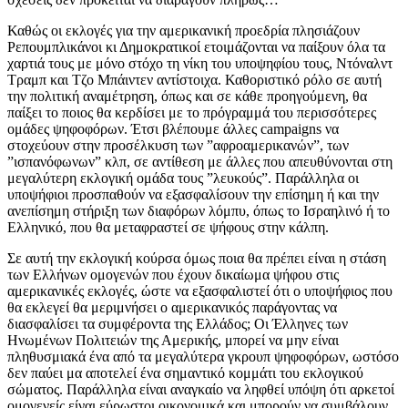
Καθώς οι εκλογές για την αμερικανική προεδρία πλησιάζουν
Ρεπουμπλικάνοι κι Δημοκρατικοί ετοιμάζονται να παίξουν όλα τα
χαρτιά τους με μόνο στόχο τη νίκη του υποψηφίου τους, Ντόναλντ
Τραμπ και Τζο Μπάιντεν αντίστοιχα. Καθοριστικό ρόλο σε αυτή
την πολιτική αναμέτρηση, όπως και σε κάθε προηγούμενη, θα
παίξει το ποιος θα κερδίσει με το πρόγραμμά του περισσότερες
ομάδες ψηφοφόρων. Έτσι βλέπουμε άλλες campaigns να
στοχεύουν στην προσέλκυση των ”αφροαμερικανών”, των
”ισπανόφωνων” κλπ, σε αντίθεση με άλλες που απευθύνονται στη
μεγαλύτερη εκλογική ομάδα τους ”λευκούς”. Παράλληλα οι
υποψήφιοι προσπαθούν να εξασφαλίσουν την επίσημη ή και την
ανεπίσημη στήριξη των διαφόρων λόμπυ, όπως το Ισραηλινό ή το
Ελληνικό, που θα μεταφραστεί σε ψήφους στην κάλπη.
Σε αυτή την εκλογική κούρσα όμως ποια θα πρέπει είναι η στάση
των Ελλήνων ομογενών που έχουν δικαίωμα ψήφου στις
αμερικανικές εκλογές, ώστε να εξασφαλιστεί ότι ο υποψήφιος που
θα εκλεγεί θα μεριμνήσει ο αμερικανικός παράγοντας να
διασφαλίσει τα συμφέροντα της Ελλάδος; Οι Έλληνες των
Ηνωμένων Πολιτειών της Αμερικής, μπορεί να μην είναι
πληθυσμιακά ένα από τα μεγαλύτερα γκρουπ ψηφοφόρων, ωστόσο
δεν παύει μα αποτελεί ένα σημαντικό κομμάτι του εκλογικού
σώματος. Παράλληλα είναι αναγκαίο να ληφθεί υπόψη ότι αρκετοί
ομογενείς είναι εύρωστοι οικονομικά και μπορούν να συμβάλουν