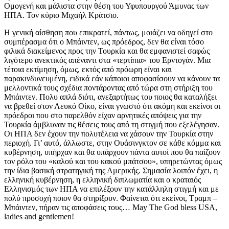
Ομογενή και μάλιστα στην θέση του Υφυπουργού Άμυνας των
ΗΠΑ. Τον κύριο Μιχαήλ Κράτσιο.
Η γενική αίσθηση που επικρατεί, πάντως, μοιάζει να οδηγεί στο
συμπέρασμα ότι ο Μπάιντεν, ως πρόεδρος, δεν θα είναι τόσο
φιλικά διακείμενος προς την Τουρκία και θα εμφανιστεί σαφώς
λιγότερο ανεκτικός απέναντι στα «τερτίπια» του Ερντογάν. Μια
τέτοια εκτίμηση, όμως, εκτός από πρόωρη είναι και
παρακινδυνευμένη, ειδικά εάν κάποιοι αποφασίσουν να κάνουν τα
μελλοντικά τους σχέδια ποντάροντας από τώρα στη στήριξη του
Μπάιντεν. Πολυ απλά διότι, ανεξαρτήτως του ποιος θα καταλήξει
να βρεθεί στον Λευκό Οίκο, είναι γνωστό ότι ακόμη και εκείνοι οι
πρόεδροι που στο παρελθόν είχαν αρνητικές απόψεις για την
Τουρκία άμβλυναν τις θέσεις τους από τη στιγμή που εξελέγησαν.
Οι ΗΠΑ δεν έχουν την πολυτέλεια να χάσουν την Τουρκία στην
περιοχή. Γι’ αυτό, άλλωστε, στην Ουάσινγκτον σε κάθε κόμμα και
κυβέρνηση, υπήρχαν και θα υπάρχουν πάντα αυτοί που θα παίζουν
τον ρόλο του «καλού και του κακού μπάτσου», υπηρετώντας όμως
την ίδια βασική στρατηγική της Αμερικής. Σημασία λοιπόν έχει, η
ελληνική κυβέρνηση, η ελληνική διπλωματία και ο κραταιός
Ελληνισμός των ΗΠΑ να επιλέξουν την κατάλληλη στιγμή και με
πολύ προσοχή ποιον θα στηρίξουν. Φαίνεται ότι εκείνοι, Τραμπ –
Μπάιντεν, πήραν τις αποφάσεις τους… May The God bless USA,
ladies and gentlemen!