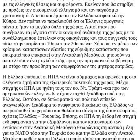
με τις ελληνικές θέσεις και συμφέροντα. Εκείνον που θα στηρίξει
με πράξεις τον οικουμενικό ελληνισμό και τον παγκόσμιο
χριστιανισμό. Άμεσα και έμμεσα την Ελλάδα και φυσικά την
Κύπρο. Δεν πρέπει να παραλειφθεί ότι οι Έλληνες ομογενείς
πάντοτε ήταν το μεγάλο όπλο της χώρας. Αυτοί ήταν που
συνέβαλαν τα μέγιστα στην οικονομική ανάπτυξη της χώρας με το
συνάλλαγμα που έστελναν στις οικογένειες και τους συγγενείς τους
πίσω στην πατρίδα το 19ο και τον 20ο αιώνα. Σήμερα, εν μέσω των
κρίσιμων καταστάσεων εξαιτίας της εύρυθμης κατάστασης που
επικρατεί που επικρατεί στην Ανατολική Μεσόγειο, μπορούν να
αποτελέσουν ένα μοχλό πίεσης προς την αμερικανική κυβέρνηση
με στόχο την προώθηση των συμφερόντων της μητέρας πατρίδας.
Η Ελλάδα επιθυμεί οι ΗΠΑ να είναι σύμμαχος και αρωγός της στα
φλέγοντα ζητήματα της εξωτερικής πολιτικής της χώρας. Μέχρι
στιγμής οι ΗΠΑ με ηγέτη τους τον κο. Ντ. Τράμπ -και προ των
αμερικανικών εκλογών- δεν έχουν ταχθεί ξεκάθαρα υπέρ της
Ελλάδος. Ωστόσο, σε διπλωματικό και πολιτικό επίπεδο
αναγνωρίζουν ξεκάθαρα το αναφαίρετο δικαίωμα της Ελλάδος να
υπερασπισθεί τα χερσαία και θαλάσσια σύνορα της όσον αφορά τις
σχέσεις Ελλάδας – Τουρκίας. Επίσης, οι ΗΠΑ τη δεδομένη στιγμή
ενδιαφέρονται για την εξομάλυνση και τον κατευνασμό των
εντάσεων στην Ανατολική Μεσόγειο θεωρώντας σημαντικά μέλη
για το ΝΑΤΟ τόσο την Τουρκία όσο και την Ελλάδα στην Ανατολ.
Μεσόγειο καθώς και τη Γαλλία η οποίο τάσσεται ανοιχτά υπέρ της