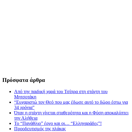
Πρόσφατα άρθρα
Από την παιδική χαρά του Τσίπρα στη στάχτη του
Μητσοτάκη
“Ευχαριστώ τον Θεό που μας έδωσε αυτό το δώρο έστω για
34 χρόνια”
Όταν η στάχτη γίνεται σταθερότητα και η Φύση αποκαλύπτει
την Αλήθεια
Το “Πανάθλιο” έργο και οι… “Ελληναράδες”!
Προοδευτισμός της πλάκας