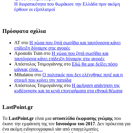
Η διορατικότητα που θωράκισε την Ελλάδα πριν ακόμη
έρθουν οι εξοπλισμοί
Πρόσφατα σχόλια
ΑΤ
στο
Η χώρα που ζητά σωσίβιο και ταυτόχρονα κάνει
επίδειξη δύναμης στις αγορές
Apostolis Tsim
στο
Η χώρα που ζητά σωσίβιο και
ταυτόχρονα κάνει επίδειξη δύναμης στις αγορές
Απόστολος Τσιμογιάννης
στο
Εδώ θα μας δείξει πόσο
μάγκας είναι…
Mihalatou
στο
Ο πολιτικός που δεν ελέγχθηκε ποτέ και η
στιγμή που κρίνει την πατρίδα
Απόστολος Τσιμογιάννης
στο
Η αμήχανη απάντηση της
κυβέρνησης και τα κενά επιχειρήματα στα εθνικά θέματα
LastPoint.gr
To
LastPoint.gr
είναι μια
ιστοσελίδα έκφρασης γνώμης
που
έκανε την εμφάνιση της τον
Ιανουάριο του 2017
. Δεν πρόκειται για
ένα ακόμη ειδησεογραφικό site από επαγγελματίες