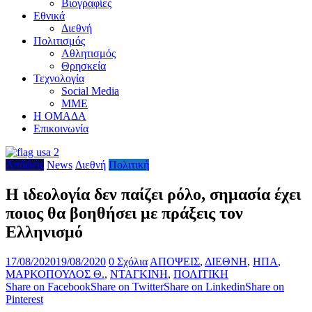
Βιογραφίες
Εθνικά
Διεθνή
Πολιτισμός
Αθλητισμός
Θρησκεία
Τεχνολογία
Social Media
ΜΜΕ
Η ΟΜΑΔΑ
Επικοινωνία
Απόψεις
News
Διεθνή
Πολιτική
Η ιδεολογία δεν παίζει ρόλο, σημασία έχει
ποιος θα βοηθήσει με πράξεις τον
Ελληνισμό
17/08/2020
19/08/2020
0 Σχόλια
ΑΠΟΨΕΙΣ
,
ΔΙΕΘΝΗ
,
ΗΠΑ
,
ΜΑΡΚΟΠΟΥΛΟΣ Θ.
,
ΝΤΑΓΚΙΝΗ
,
ΠΟΛΙΤΙΚΗ
Share on Facebook
Share on Twitter
Share on Linkedin
Share on
Pinterest