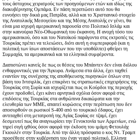
τους άστοχους χειρισμούς των προηγούμενων ετών και ιδίως της
διακυβέρνησης Ομπάμα. Εν πάση περιπτώσει αυτό που θα
ευνοήσει την δικιά μας Πατρίδα, αλλά και το Χριστιανικό στοιχείο
της Ανατολικής Μεσογείου και της Μέσης Ανατολής εν γένει, θα
είναι μια ισχυρή αμερικανική παρουσία στο Πολιτικό Ισλάμ και
στην καινούρια Νέο-Οθωμανική του έκφανση. Η ανοχή τόσο του
αμερικανικού, όσο και του Νατοϊκού παράγοντα στις εκτροπές τις
Τουρκίας πρέπει να τελειώσει, διότι αυτή η συμπεριφορά (και η
πολιτική των ίσων αποστάσεων που την υποθάλπει) φθείρει τη
Συμμαχία, τα αμερικανικά και τα ελληνικά συμφέροντα.
Διαπιστώνει κανείς δε πως οι θέσεις του Μπάιντεν δεν είναι διόλου
ενθαρρυντικές για την Άγκυρα. Ανάμεσα στα άλλα, έχει ταχθεί
εναντίον της συνέχισης της αποθήκευσης πυρηνικών όπλων στη
βάση του Ιντσιρλίκ, έχει επικρίνει τις στρατιωτικές επιχειρήσεις της
Τουρκίας στη Συρία και ισχυρίζεται πως οι Κούρδοι της περιοχής
έχουν προδοθεί, έχει κάνει αρνητικά σχόλια όσον αφορά στις
επιδόσεις της Τουρκίας στα ανθρώπινα δικαιώματα και την
ελευθερία των ΜΜΕ, απαιτεί κυρώσεις στην περίπτωση που δεν
αποσυρθούν οι ρωσικοί S-400 από το τουρκικό έδαφος, έχει
αντιταχθεί στη μετατροπή της Αγίας Σοφίας σε τζαμί, έχει
δεσμευτεί πως θα αναγνωρίσει την Γενοκτονία των Αρμενίων, ενώ
τηρεί σιγή ιχθύος όσον αφορά την έκδοση του ιμάμη Φετουλάχ
Γκιουλέν στην Τουρκία. Από την άλλη πρόσφατα ο κος Ντ. Τραμπ
προσέθεσε στην κυβέρνηση του έναν νεαρό πολιτικό, Ελληνα