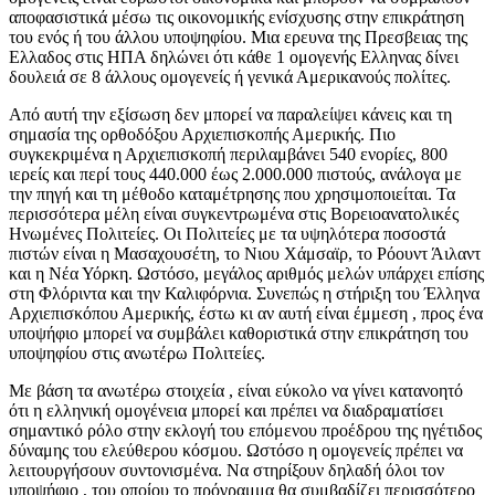
αποφασιστικά μέσω τις οικονομικής ενίσχυσης στην επικράτηση
του ενός ή του άλλου υποψηφίου. Μια ερευνα της Πρεσβειας της
Ελλαδος στις ΗΠΑ δηλώνει ότι κάθε 1 ομογενής Ελληνας δίνει
δουλειά σε 8 άλλους ομογενείς ή γενικά Αμερικανούς πολίτες.
Από αυτή την εξίσωση δεν μπορεί να παραλείψει κάνεις και τη
σημασία της ορθοδόξου Αρχιεπισκοπής Αμερικής. Πιο
συγκεκριμένα η Αρχιεπισκοπή περιλαμβάνει 540 ενορίες, 800
ιερείς και περί τους 440.000 έως 2.000.000 πιστούς, ανάλογα με
την πηγή και τη μέθοδο καταμέτρησης που χρησιμοποιείται. Τα
περισσότερα μέλη είναι συγκεντρωμένα στις Βορειοανατολικές
Ηνωμένες Πολιτείες. Οι Πολιτείες με τα υψηλότερα ποσοστά
πιστών είναι η Μασαχουσέτη, το Νιου Χάμσαϊρ, το Ρόουντ Άιλαντ
και η Νέα Υόρκη. Ωστόσο, μεγάλος αριθμός μελών υπάρχει επίσης
στη Φλόριντα και την Καλιφόρνια. Συνεπώς η στήριξη του Έλληνα
Αρχιεπισκόπου Αμερικής, έστω κι αν αυτή είναι έμμεση , προς ένα
υποψήφιο μπορεί να συμβάλει καθοριστικά στην επικράτηση του
υποψηφίου στις ανωτέρω Πολιτείες.
Με βάση τα ανωτέρω στοιχεία , είναι εύκολο να γίνει κατανοητό
ότι η ελληνική ομογένεια μπορεί και πρέπει να διαδραματίσει
σημαντικό ρόλο στην εκλογή του επόμενου προέδρου της ηγέτιδος
δύναμης του ελεύθερου κόσμου. Ωστόσο η ομογενείς πρέπει να
λειτουργήσουν συντονισμένα. Να στηρίξουν δηλαδή όλοι τον
υποψήφιο , του οποίου το πρόγραμμα θα συμβαδίζει περισσότερο