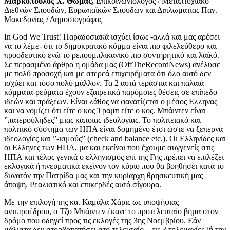
Μαρκόπουλος Χ. Θωμάς,
Επικοινωνιολόγος / Μεταπτυχιακό
Διεθνών Σπουδών, Ευρωπαϊκών Σπουδών και Διπλωματίας Παν.
Μακεδονίας / Δημοσιογράφος
In God We Trust! Παραδοσιακά ισχύει ίσως -αλλά και μας αρέσει
να το λέμε- ότι το δημοκρατικό κόμμα είναι πιο φιλελεύθερο και
προοδευτικό ενώ το ρεπουμπλικανικό πιο συντηρητικό και λαϊκό.
Σε περασμένο άρθρο η ομάδα μας (OffTheRecordNews) ανέλυσε
με πολύ προσοχή και με στερεά επιχειρήματα ότι όλο αυτό δεν
ισχύει και τόσο πολύ μάλλον. Τα 2 αυτά τεράστια και παλαιά
κόμματα-ρεύματα έχουν εξαιρετικά παρόμοιες θέσεις σε επίπεδο
ιδεών και πράξεων. Είναι λάθος να φανατίζεται ο μέσος Ελληνας
και να νομίζει ότι είτε ο κος Τραμπ είτε ο κος. Μπάιντεν είναι
”πατερούληδες” μιας κάποιας ιδεολογίας. Το πολιτειακό και
πολιτικό σύστημα των ΗΠΑ είναι δομημένο έτσι ώστε να ξεπερνά
ιδεολογίες και ”-ισμούς” (check and balance etc.). Οι Ελληνίδες και
οι Ελληνες των ΗΠΑ, μα και εκείνοι που έχουμε συγγενείς στις
ΗΠΑ και τέλος γενικά ο ελληνισμός επί της Γης πρέπει να επιλέξει
εκλογικά ή πνευματικά εκείνον τον κύριο που θα βοηθήσει κατά το
δυνατόν την Πατρίδα μας και την κυρίαρχη θρησκευτική μας
άποψη. Ρεαλιστικό και επικερδές αυτό σίγουρα.
Με την επιλογή της κα. Καμάλα Χάρις ως υποψήφιας
αντιπροέδρου, ο Τζο Μπάιντεν έκανε το προτελευταίο βήμα στον
δρόμο που οδηγεί προς τις εκλογές της 3ης Νοεμβρίου. Εάν
μάλιστα δεν στραβοπατήσει στο τελευταίο – τις 3 τηλεμαχίες (ή την