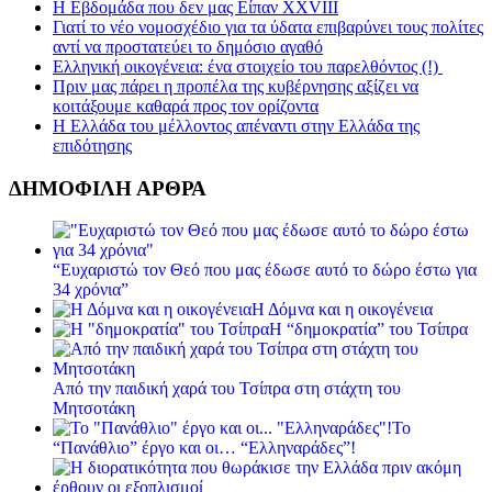
Η Εβδομάδα που δεν μας Είπαν XXVIII
Γιατί το νέο νομοσχέδιο για τα ύδατα επιβαρύνει τους πολίτες
αντί να προστατεύει το δημόσιο αγαθό
Ελληνική οικογένεια: ένα στοιχείο του παρελθόντος (!)
Πριν μας πάρει η προπέλα της κυβέρνησης αξίζει να
κοιτάξουμε καθαρά προς τον ορίζοντα
Η Ελλάδα του μέλλοντος απέναντι στην Ελλάδα της
επιδότησης
ΔΗΜΟΦΙΛΗ ΑΡΘΡΑ
“Ευχαριστώ τον Θεό που μας έδωσε αυτό το δώρο έστω για
34 χρόνια”
Η Δόμνα και η οικογένεια
Η “δημοκρατία” του Τσίπρα
Από την παιδική χαρά του Τσίπρα στη στάχτη του
Μητσοτάκη
Το
“Πανάθλιο” έργο και οι… “Ελληναράδες”!