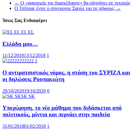
←
Ο «φασισμός της διασκέδασης» θα οδηγήσει σε νεκρούς
Ο Τσίπρας έγινε ο σύγχρονος Σαούλ για τις ψήφους;
→
Ίσως Σας Ενδιαφέρει
Ελλάδα μου…
11/12/2018
13/12/2018
1
Ο αντιρατσιστικός νόμος, η στάση του ΣΥΡΙΖΑ και
οι δηλώσεις Ρουπακιώτη
20/10/2020
19/10/2020
0
Υποχώρηση, το νέο μάθημα που διδάσκεται από
πολιτικούς, μίντια και περνάει στην παιδεία
31/01/2018
01/02/2018
1