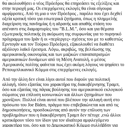
θα ακολουθήσει ο νέος Πρόεδρος θα επηρεάσει τις εξελίξεις και
στην περιοχή μας. Οι επερχόμενες εκλογές θα είναι σίγουρα
αμφίρροπες. Από τη μια ο νυν Πρόεδρος , παρόλο που έχει δεχθεί
οξεία κριτική τόσο για εσωτερικά ζητήματα, όπως η πλημμελής
διαχείριση της πανδημίας ή η αδρανής και απαθής στάση του
απέναντι στις διαμαρτυρίες του ”B.L.M.”, όσο και για θέματα
εξωτερικής πολιτικής (η ακύρωση της συμφωνίας για το πυρηνικό
πρόγραμμα του Ιράν ή οι «περίεργες» σχέσεις του με το καθεστώς
Ερντογάν και τον Τούρκο Πρόεδρο), εξακολουθεί να διαθέτει
αξιόλογο λαϊκό έρεισμα. Λόγω, ακριβώς, της βελτίωσης της
αμερικανικής οικονομίας και των μαζικών επαναπατρισμών
αμερικανικών δυνάμεων από τη Μέση Ανατολή, ο μέσος
Αμερικανός πολίτης φαίνεται πως έχει ακόμη λόγους να ψηφίσει το
Ρεπουμπλικανικό Κόμμα στις επερχόμενες εκλογές.
Από την άλλη δεν είναι λίγοι αυτοί που διψούν για πολιτική
αλλαγή, τόσο εξαιτίας του χαρακτήρα της διακυβέρνησης Τραμπ,
όσο και εξαιτίας της πάγιας βούλησης του αμερικανικού εκλογικού
σώματος για επίλυση κοινωνικών και άλλων ζητημάτων που
χρονίζουν. Πολλοί είναι αυτοί που βλέπουν την αλλαγή αυτή στο
πρόσωπο του Joe Biden, πράγμα που επιβεβαιώνεται και από τις
δημοσκοπήσεις, προσδοκώντας από αυτόν την επίλυση των
προβλημάτων που η διακυβέρνηση Τραμπ δεν πέτυχε ,ενώ άλλοι
κριτικάρουν τόσο τον ίδιον για τον ιδιαίτερα αμφιλεγόμενο
χαρακτήρα του, όσο και το Δημοκρατικό Κόμμα συλλήβδην για