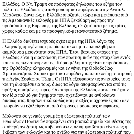
Ελλάδος. Ο Ντ. Τραμπ σε πρόσφατες δηλώσεις του εξήρε τον
ρόλο της Ελλάδας ως σταθεροποιητικό παράγοντα στην Ανατολ.
Μεσόγειο. Συνεπώς, η Ελλάδα αποζητάει τώρα και μετέπειτα από
τις Αμερικανικές εκλογές μια ΗΠΑ ξεκάθαρη ως προς την
προάσπιση της Ευρώπης, της Ελλάδας, σε ζητήματα με τις τρίτες
χώρες καθώς και με το προσφυγικό-μεταναστευτικό ζήτημα.
Η Ελλάδα διαθέτει ισχυρές σχέσεις με της ΗΠΑ λόγω της
ελληνικής ομογένειας η οποία αποτελεί μια πολυπληθή και
ακμάζουσα μειονότητα στις ΗΠΑ. Έτσι, βασικός στόχος της
Ελλάδας είναι η διασφάλιση των πολιτισμικών της στοιχείων εντός
και εκτός των συνόρων της. Κύριο μέλημα της είναι η προάσπισης
της Ορθόδοξης κληρονομιάς και εν γένει της Ορθοδοξίας-
Χριστιανισμού. Χαρακτηριστικό παράδειγμα αποτελεί η μετατροπή
της Αγίας Σοφίας σε Τζαμί. Οι ΗΠΑ εξέφρασαν τις ανησυχίες τους
και τη δυσαρέσκεια τους, όμως τα λόγια απομακρύνονται από τις
πράξεις ορισμένες φορές. Οι εταίροι της Ελλάδος πρέπει να έχουν
τον ίδιο παλμό για ζητήματα που σχετίζονται με ανθρώπινα
δικαιώματα, θρησκευτικά καθώς και με αξίες διαχρονικές που δεν
μπορούν να εξαλείφονται από άφρονες πρόσκερες αποφάσεις.
Μολονότι σε γενικές γραμμές η εξωτερική πολιτική των
Ηνωμένων Πολιτειών παραμένει στα βασικά σημεία και θέσεις της
σταθερή ανεξαρτήτως κυβερνήσεων, αδιαμφισβήτητο είναι πως η
έκβαση των εκλογών και το σχέδιο για την εξωτερική πολιτική που