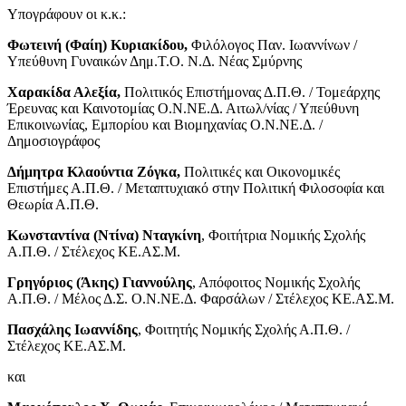
Υπογράφουν οι κ.κ.:
Φωτεινή (Φαίη) Κυριακίδου,
Φιλόλογος Παν. Ιωαννίνων /
Υπεύθυνη Γυναικών Δημ.Τ.Ο. Ν.Δ. Νέας Σμύρνης
Χαρακίδα Αλεξία,
Πολιτικός Επιστήμονας Δ.Π.Θ. / Τομεάρχης
Έρευνας και Καινοτομίας Ο.Ν.ΝΕ.Δ. Αιτωλ/νίας / Υπεύθυνη
Επικοινωνίας, Εμπορίου και Βιομηχανίας Ο.Ν.ΝΕ.Δ. /
Δημοσιογράφος
Δήμητρα Κλαούντια Ζόγκα,
Πολιτικές και Οικονομικές
Επιστήμες Α.Π.Θ. / Μεταπτυχιακό στην Πολιτική Φιλοσοφία και
Θεωρία Α.Π.Θ.
Κωνσταντίνα (Ντίνα) Νταγκίνη
, Φοιτήτρια Νομικής Σχολής
Α.Π.Θ. / Στέλεχος ΚΕ.ΑΣ.Μ.
Γρηγόριος (Άκης) Γιαννούλης
, Απόφοιτος Νομικής Σχολής
Α.Π.Θ. / Μέλος Δ.Σ. Ο.Ν.ΝΕ.Δ. Φαρσάλων / Στέλεχος ΚΕ.ΑΣ.Μ.
Πασχάλης Ιωαννίδης
, Φοιτητής Νομικής Σχολής Α.Π.Θ. /
Στέλεχος ΚΕ.ΑΣ.Μ.
και