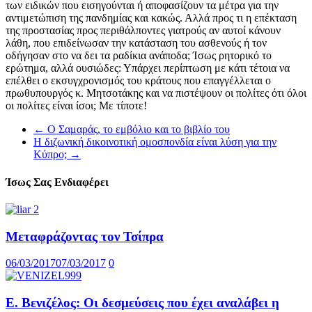
των ειδικών που εισηγούνται ή αποφασίζουν τα μέτρα για την
αντιμετώπιση της πανδημίας και κακώς. Αλλά προς τι η επέκταση
της προστασίας προς περιθάλποντες γιατρούς αν αυτοί κάνουν
λάθη, που επιδείνωσαν την κατάσταση του ασθενούς ή τον
οδήγησαν στο να δει τα ραδίκια ανάποδα; Ίσως ρητορικό το
ερώτημα, αλλά ουσιώδες: Υπάρχει περίπτωση με κάτι τέτοια να
επέλθει ο εκσυγχρονισμός του κράτους που επαγγέλλεται ο
πρωθυπουργός κ. Μητσοτάκης και να πιστέψουν οι πολίτες ότι όλοι
οι πολίτες είναι ίσοι; Με τίποτε!
←
Ο Σαμαράς, το εμβόλιο και το βιβλίο του
Η διζωνική δικοινοτική ομοσπονδία είναι λύση για την
Κύπρο;
→
Ίσως Σας Ενδιαφέρει
Μεταφράζοντας τον Τσίπρα
06/03/2017
07/03/2017
0
Ε. Βενιζέλος: Οι δεσμεύσεις που έχει αναλάβει η