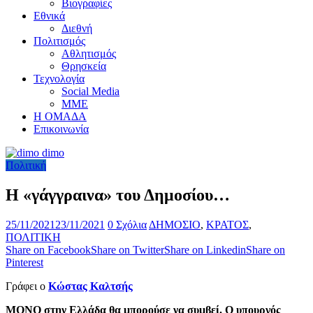
Βιογραφίες
Εθνικά
Διεθνή
Πολιτισμός
Αθλητισμός
Θρησκεία
Τεχνολογία
Social Media
ΜΜΕ
Η ΟΜΑΔΑ
Επικοινωνία
Πολιτική
Η «γάγγραινα» του Δημοσίου…
25/11/2021
23/11/2021
0 Σχόλια
ΔΗΜΟΣΙΟ
,
ΚΡΑΤΟΣ
,
ΠΟΛΙΤΙΚΗ
Share on Facebook
Share on Twitter
Share on Linkedin
Share on
Pinterest
Γράφει ο
Κώστας Καλτσής
ΜΟΝΟ στην Ελλάδα θα μπορούσε να συμβεί. Ο υπουργός