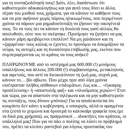
για τη συνταξιοδότησή τους! Διότι, λέει, διαπίστωσε ότι
καθυστερούν αδικαιολογήτως και για αυτό τους δίνει κι άλλα,
πέραν του μισθού τους χρήματα, για να κάνουν το καθήκον τους
και να μην αφήνουν χωρίς πόρους ηλικιωμένους, που περιμένουν
χρόνια να πάρουν μια ρημαδοσύνταξη να ζήσουν την οικογένειά
τους. Το να τους πει να κάνουν τη δουλειά τους γιατί αλλιώς θα
απολυθούν, ούτε που το σκέφτηκε. Προτίμησε να ζητήσει να μας
κάνουν χάρη αμειβόμενοι επιπλέον! Να μη χαλάσουν και τη
«ζαχαρένια» τους κιόλας οι έχοντες το προνόμιο να δοκιμάζουν τα
νεύρα, τις αντοχές και τη δυνατότητα επιβίωσής μας, εκείνοι που
συμπεριφέρονται ως το κράτος να τους ανήκει!
ΠΛΗΡΩΝΟΥΜΕ από το υστέρημά μας 600.000 (!) μονίμους
υπαλλήλους και άλλους 200.000 (!) συμβασιούχους, μετακλητούς
και αιρετούς, που αντί να διευκολύνουν τη ζωή μας, συχνά μας
κάνουν το… βίο αβίωτο. Που μέχρι πριν από λίγα χρόνια
εισέπρατταν πλήθος απίθανων επιδομάτων, έως και… «έγκαιρης
προσέλευσης» ή «αποστολής φαξ» και «πλυσίματος χεριών»! Έτσι
και τώρα, για να απαντούν στα τηλέφωνα και να μην καθυστερούν
τις συντάξεις, τους δίνουν μπόνους! Για να αποδεικνύεται ότι
κουμάντο δεν κάνει η κυβέρνηση, ο υπουργός, αλλά οι αραγμένοι
στα ζεστά το χειμώνα και δροσερά το καλοκαίρι γραφεία τους (με
τα δικά μας χρήματα), ως πραγματικοί …ιδιοκτήτες του κράτους, οι
υπάλληλοί μας! Που για να πάει ο πολίτης να λύσει το πρόβλημά
του, πρέπει να κλείσει ραντεβού για λόγους προστασίας του