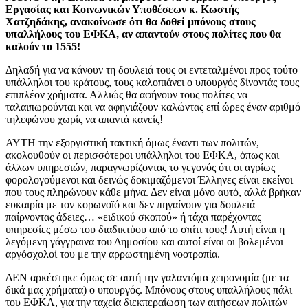
Εργασίας και Κοινωνικών Υποθέσεων κ. Κωστής
Χατζηδάκης, ανακοίνωσε ότι θα δοθεί μπόνους στους
υπαλλήλους του ΕΦΚΑ, αν απαντούν στους πολίτες που θα
καλούν το 1555!
Δηλαδή για να κάνουν τη δουλειά τους οι εντεταλμένοι προς τούτο
υπάλληλοι του κράτους, τους καλοπιάνει ο υπουργός δίνοντάς τους
επιπλέον χρήματα. Αλλιώς θα αφήνουν τους πολίτες να
ταλαιπωρούνται και να αφηνιάζουν καλώντας επί ώρες έναν αριθμό
τηλεφώνου χωρίς να απαντά κανείς!
ΑΥΤΗ την εξοργιστική τακτική όμως έναντι των πολιτών,
ακολουθούν οι περισσότεροι υπάλληλοι του ΕΦΚΑ, όπως και
άλλων υπηρεσιών, παραγνωρίζοντας το γεγονός ότι οι αγρίως
φορολογούμενοι και δεινώς δοκιμαζόμενοι Έλληνες είναι εκείνοι
που τους πληρώνουν κάθε μήνα. Δεν είναι μόνο αυτό, αλλά βρήκαν
ευκαιρία με τον κορωνοϊό και δεν πηγαίνουν για δουλειά
παίρνοντας άδειες… «ειδικού σκοπού» ή τάχα παρέχοντας
υπηρεσίες μέσω του διαδικτύου από το σπίτι τους! Αυτή είναι η
λεγόμενη γάγγραινα του Δημοσίου και αυτοί είναι οι βολεμένοι
αργόσχολοί του με την αρρωστημένη νοοτροπία.
ΔΕΝ αρκέστηκε όμως σε αυτή την γαλαντόμα χειρονομία (με τα
δικά μας χρήματα) ο υπουργός. Μπόνους στους υπαλλήλους πάλι
του ΕΦΚΑ, για την ταχεία διεκπεραίωση των αιτήσεων πολιτών