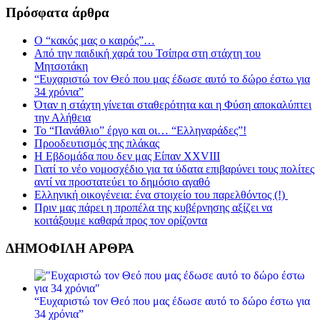
Πρόσφατα άρθρα
Ο “κακός μας ο καιρός”…
Από την παιδική χαρά του Τσίπρα στη στάχτη του
Μητσοτάκη
“Ευχαριστώ τον Θεό που μας έδωσε αυτό το δώρο έστω για
34 χρόνια”
Όταν η στάχτη γίνεται σταθερότητα και η Φύση αποκαλύπτει
την Αλήθεια
Το “Πανάθλιο” έργο και οι… “Ελληναράδες”!
Προοδευτισμός της πλάκας
Η Εβδομάδα που δεν μας Είπαν XXVIII
Γιατί το νέο νομοσχέδιο για τα ύδατα επιβαρύνει τους πολίτες
αντί να προστατεύει το δημόσιο αγαθό
Ελληνική οικογένεια: ένα στοιχείο του παρελθόντος (!)
Πριν μας πάρει η προπέλα της κυβέρνησης αξίζει να
κοιτάξουμε καθαρά προς τον ορίζοντα
ΔΗΜΟΦΙΛΗ ΑΡΘΡΑ
“Ευχαριστώ τον Θεό που μας έδωσε αυτό το δώρο έστω για
34 χρόνια”