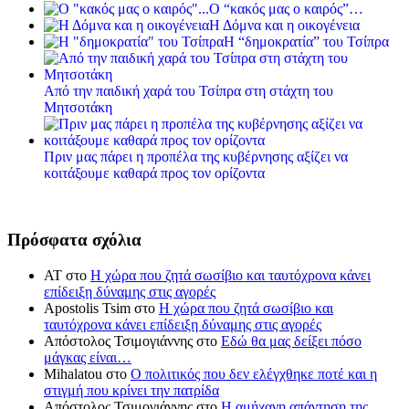
Ο “κακός μας ο καιρός”…
Η Δόμνα και η οικογένεια
Η “δημοκρατία” του Τσίπρα
Από την παιδική χαρά του Τσίπρα στη στάχτη του
Μητσοτάκη
Πριν μας πάρει η προπέλα της κυβέρνησης αξίζει να
κοιτάξουμε καθαρά προς τον ορίζοντα
Πρόσφατα σχόλια
ΑΤ
στο
Η χώρα που ζητά σωσίβιο και ταυτόχρονα κάνει
επίδειξη δύναμης στις αγορές
Apostolis Tsim
στο
Η χώρα που ζητά σωσίβιο και
ταυτόχρονα κάνει επίδειξη δύναμης στις αγορές
Απόστολος Τσιμογιάννης
στο
Εδώ θα μας δείξει πόσο
μάγκας είναι…
Mihalatou
στο
Ο πολιτικός που δεν ελέγχθηκε ποτέ και η
στιγμή που κρίνει την πατρίδα
Απόστολος Τσιμογιάννης
στο
Η αμήχανη απάντηση της