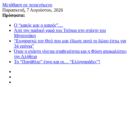
Μετάβαση σε περιεχόμενο
Παρασκευή, 7 Αυγούστου, 2026
Πρόσφατα:
Ο “κακός μας ο καιρός”…
Από την παιδική χαρά του Τσίπρα στη στάχτη του
Μητσοτάκη
“Ευχαριστώ τον Θεό που μας έδωσε αυτό το δώρο έστω για
34 χρόνια”
Όταν η στάχτη γίνεται σταθερότητα και η Φύση αποκαλύπτει
την Αλήθεια
Το “Πανάθλιο” έργο και οι… “Ελληναράδες”!