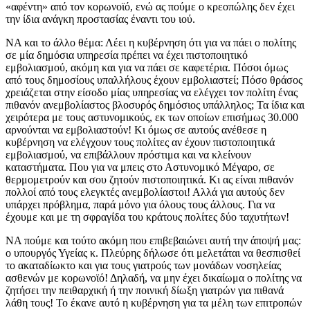
«αφέντη» από τον κορωνοϊό, ενώ ας πούμε ο κρεοπώλης δεν έχει
την ίδια ανάγκη προστασίας έναντι του ιού.
ΝΑ και το άλλο θέμα: Λέει η κυβέρνηση ότι για να πάει ο πολίτης
σε μία δημόσια υπηρεσία πρέπει να έχει πιστοποιητικό
εμβολιασμού, ακόμη και για να πάει σε καφετέρια. Πόσοι όμως
από τους δημοσίους υπαλλήλους έχουν εμβολιαστεί; Πόσο θράσος
χρειάζεται στην είσοδο μίας υπηρεσίας να ελέγχει τον πολίτη ένας
πιθανόν ανεμβολίαστος βλοσυρός δημόσιος υπάλληλος; Τα ίδια και
χειρότερα με τους αστυνομικούς, εκ των οποίων επισήμως 30.000
αρνούνται να εμβολιαστούν! Κι όμως σε αυτούς ανέθεσε η
κυβέρνηση να ελέγχουν τους πολίτες αν έχουν πιστοποιητικά
εμβολιασμού, να επιβάλλουν πρόστιμα και να κλείνουν
καταστήματα. Που για να μπεις στο Αστυνομικό Μέγαρο, σε
θερμομετρούν και σου ζητούν πιστοποιητικά. Κι ας είναι πιθανόν
πολλοί από τους ελεγκτές ανεμβολίαστοι! Αλλά για αυτούς δεν
υπάρχει πρόβλημα, παρά μόνο για όλους τους άλλους. Για να
έχουμε και με τη σφραγίδα του κράτους πολίτες δύο ταχυτήτων!
ΝΑ πούμε και τούτο ακόμη που επιβεβαιώνει αυτή την άποψή μας:
ο υπουργός Υγείας κ. Πλεύρης δήλωσε ότι μελετάται να θεσπισθεί
το ακαταδίωκτο και για τους γιατρούς των μονάδων νοσηλείας
ασθενών με κορωνοϊό! Δηλαδή, να μην έχει δικαίωμα ο πολίτης να
ζητήσει την πειθαρχική ή την ποινική δίωξη γιατρών για πιθανά
λάθη τους! Το έκανε αυτό η κυβέρνηση για τα μέλη των επιτροπών