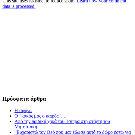
This site uses Akismet to reduce spam.
Learn how your comment
data is processed.
Πρόσφατα άρθρα
Η σφήνα
Ο “κακός μας ο καιρός”…
Από την παιδική χαρά του Τσίπρα στη στάχτη του
Μητσοτάκη
“Ευχαριστώ τον Θεό που μας έδωσε αυτό το δώρο έστω για