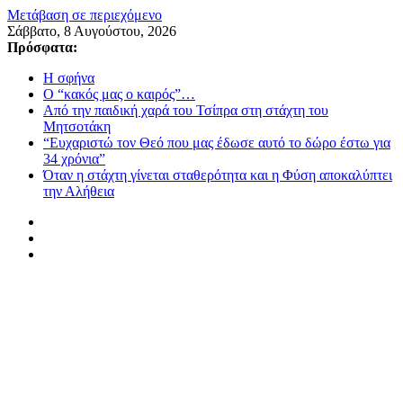
Μετάβαση σε περιεχόμενο
Σάββατο, 8 Αυγούστου, 2026
Πρόσφατα:
Η σφήνα
Ο “κακός μας ο καιρός”…
Από την παιδική χαρά του Τσίπρα στη στάχτη του
Μητσοτάκη
“Ευχαριστώ τον Θεό που μας έδωσε αυτό το δώρο έστω για
34 χρόνια”
Όταν η στάχτη γίνεται σταθερότητα και η Φύση αποκαλύπτει
την Αλήθεια