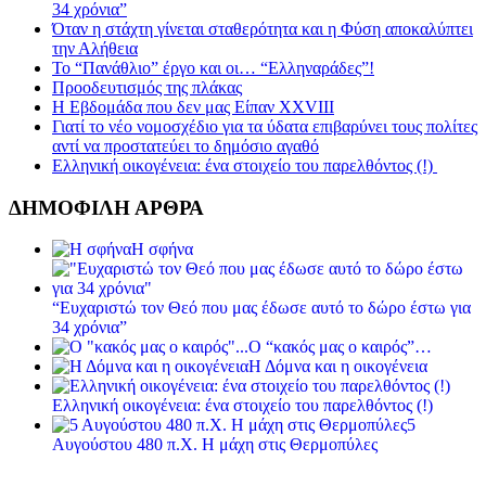
34 χρόνια”
Όταν η στάχτη γίνεται σταθερότητα και η Φύση αποκαλύπτει
την Αλήθεια
Το “Πανάθλιο” έργο και οι… “Ελληναράδες”!
Προοδευτισμός της πλάκας
Η Εβδομάδα που δεν μας Είπαν XXVIII
Γιατί το νέο νομοσχέδιο για τα ύδατα επιβαρύνει τους πολίτες
αντί να προστατεύει το δημόσιο αγαθό
Ελληνική οικογένεια: ένα στοιχείο του παρελθόντος (!)
ΔΗΜΟΦΙΛΗ ΑΡΘΡΑ
Η σφήνα
“Ευχαριστώ τον Θεό που μας έδωσε αυτό το δώρο έστω για
34 χρόνια”
Ο “κακός μας ο καιρός”…
Η Δόμνα και η οικογένεια
Ελληνική οικογένεια: ένα στοιχείο του παρελθόντος (!)
5
Αυγούστου 480 π.Χ. Η μάχη στις Θερμοπύλες