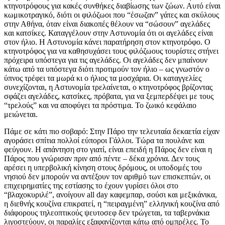
κτηνοτρόφους για κακές συνθήκες διαβίωσης των ζώων. Αυτό είναι
κωμικοτραγικό, διότι οι φιλόζωοι που “έσωζαν” γάτες και σκύλους
στην Αθήνα, όταν είναι διακοπές θέλουν να “σώσουν” αγελάδες
και κατσίκες. Καταγγέλουν στην Αστυνομία ότι οι αγελάδες είναι
στον ήλιο. Η Αστυνομία κάνει παρατήρηση στον κτηνοτρόφο. Ο
κτηνοτρόφος για να καθησυχάσει τους φιλόζωους τουρίστες στήνει
πρόχειρα υπόστεγα για τις αγελάδες. Οι αγελάδες δεν μπαίνουν
κάτω από τα υπόστεγα διότι προτιμούν τον ήλιο – ως γνωστόν ο
ύπνος τρέφει τα μωρά κι ο ήλιος τα μοσχάρια. Οι καταγγελίες
συνεχίζονται, η Αστυνομία τρελαίνεται, ο κτηνοτρόφος βρίζοντας
σφάζει αγελάδες, κατσίκες, πρόβατα, για να ξεμπερδέψει με τους
“τρελούς” και να αποφύγει τα πρόστιμα. Το ζωικό κεφάλαιο
μειώνεται.
Πάμε σε κάτι πιο σοβαρό: Στην Πάρο την τελευταία δεκαετία είχαν
αγοράσει σπίτια πολλοί εύποροι Γάλλοι. Τώρα τα πουλάνε και
φεύγουν. Η απάντηση στο γιατί, είναι επειδή η Πάρος δεν είναι η
Πάρος που γνώρισαν πριν από πέντε – δέκα χρόνια. Δεν τους
αρέσει η υπερβολική κίνηση στους δρόμους, οι υποδομές του
νησιού δεν μπορούν να αντέξουν τον αριθμό των επισκεπτών, οι
επιχειρηματίες της εστίασης το έχουν γυρίσει όλοι στο
“βλαχοκυριλέ”, ανοίγουν all day καφεμπαρ, σούσι και μεξικάνικα,
η διεθνής κουζίνα επικρατεί, η “πειραγμένη” ελληνική κουζίνα από
διάφορους τηλεοπτικούς ψευτοσεφ δεν τρώγεται, τα ταβερνάκια
λιγοστεύουν, οι παραλίες εξαφανίζονται κάτω από ομπρέλες. Το