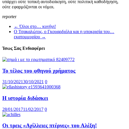
υπάρχει ούτε τοπική αυτοδιοίκηση, ούτε πολιτική καθοδήγηση,
ούτε εφαρμόζονται οι νόμοι.
reporter
←
Όλοι στο… κυνήγι!
Ο Τσακαλώτος, ο Γκουαρδιόλα και η υποκρισία του…
εκατομμυρίου
→
Ίσως Σας Ενδιαφέρει
Το τέλος του φθηνού χρήματος
31/10/2021
30/10/2021
0
Η ιστορία διδάσκει
28/01/2017
11/02/2017
0
Οι τρεις «Αχίλλειες πτέρνες» του Αλέξη!