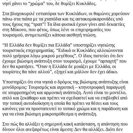
νησί χάνει το “χρώμα” του, δε θυμίζει Κυκλάδες.
Στα βλαχοκυριλέ εστιατόρια των Κυκλάδων, οι θαμώνες χορεύουν
πάνω στα πιάτα με τα χταπόδια και τις αστακομακαρονάδες υπό
τους ήχους της “τραπ”! Τα ίδια φυσικά έχουν γίνει από δεκαετίες
στη Μύκονο, που φέτος, όπως λένε οι επιχειρηματίες του
τουρισμού, αντιμετωπίζει κάποια αισθητή πτώση.
“Η Ελλάδα δεν θυμίζει πια Ελλάδα” υποστηρίζει νησιώτης
τουριστικός επιχειρηματίας. “Ειδικά οι Κυκλάδες αλλοιώνονται
πολύ γρήγορα λόγω μικρού μεγέθους”. Ο ίδιος πιστεύει ότι δεν
έχουμε βιώσιμη ανάπτυξη στον τουρισμό, έχουμε “αρπαχτή” που
δεν θα κρατήσει. “Όταν η Ελλάδα δε μοιάζει με Ελλάδα, οι
τουρίστες θα πάνε αλλού”, εξηγεί και μάλλον δεν έχει άδικο.
Υποστηρίζει ότι στα νησιά ο δρόμος της βιώσιμης ανάπτυξης είναι
μονόδρομος: Τουρισμός και αγροτική – κτηνοτροφική παραγωγή
σε ισορροπημένη και αρμονική ανάπτυξη. Αυτό είναι το μοντέλο,
απλό και ξεκάθαρο και πρέπει να σχεδιαστεί και να επιβληθεί από
την τοπική αυτοδιοίκηση η οποία θα πρέπει να θέσει και τους
κανόνες για να προστατευτεί το τοπικό χρώμα και η παράδοση και
για να είναι βιώσιμη μακροπρόθεσμα η ανάπτυξη.
Στο πώς θα αλλάξει η σημερινή κακή κατάσταση, η απάντηση που
δίνουν όλοι ανεξαιρέτως είναι άμεση: Δεν θα αλλάξει. Διότι δεν