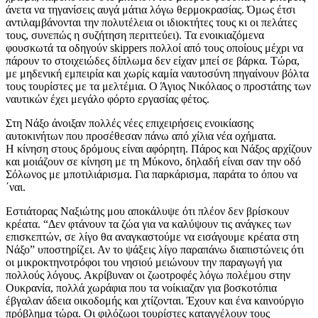
άνετα να τηγανίσεις αυγά μάτια λόγω θερμοκρασίας. Όμως έτσι
αντιλαμβάνονται την πολυτέλεια οι ιδιοκτήτες τους κι οι πελάτες
τους, συνεπώς η συζήτηση περιττεύει). Τα ενοικιαζόμενα
φουσκωτά τα οδηγούν skippers πολλοί από τους οποίους μέχρι να
πάρουν το στοιχειώδες δίπλωμα δεν είχαν μπεί σε βάρκα. Τώρα,
με μηδενική εμπειρία και χωρίς καμία ναυτοσύνη πηγαίνουν βόλτα
τους τουρίστες με τα μελτέμια. Ο Άγιος Νικόλαος ο προστάτης των
ναυτικών έχει μεγάλο φόρτο εργασίας φέτος.
Στη Νάξο άνοιξαν πολλές νέες επιχειρήσεις ενοικίασης
αυτοκινήτων που προσέθεσαν πάνω από χίλια νέα οχήματα.
Η κίνηση στους δρόμους είναι αφόρητη. Πάρος και Νάξος αρχίζουν
και μοιάζουν σε κίνηση με τη Μύκονο, δηλαδή είναι σαν την οδό
Σόλωνος με μποτιλιάρισμα. Για παρκάρισμα, παράτα το όπου να
΄ναι.
Εστιάτορας Ναξιώτης μου αποκάλυψε ότι πλέον δεν βρίσκουν
κρέατα. “Δεν φτάνουν τα ζώα για να καλύψουν τις ανάγκες των
επισκεπτών, σε λίγο θα αναγκαστούμε να εισάγουμε κρέατα στη
Νάξο” υποστηρίζει. Αν το ψάξεις λίγο παραπάνω διαπιστώνεις ότι
οι μικροκτηνοτρόφοι του νησιού μειώνουν την παραγωγή για
πολλούς λόγους. Ακρίβυναν οι ζωοτροφές λόγω πολέμου στην
Ουκρανία, πολλά χωράφια που τα νοίκιαζαν για βοσκοτόπια
έβγαλαν άδεια οικοδομής και χτίζονται. Έχουν και ένα καινούργιο
πρόβλημα τώρα. Οι φιλόζωοι τουρίστες καταγγέλουν τους