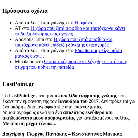
Πρόσφατα σχόλια
Απόστολος Τσιμογιάννης
στο
Η σφήνα
ΑΤ
στο
Η χώρα που ζητά σωσίβιο και ταυτόχρονα κάνει
επίδειξη δύναμης στις αγορές
Apostolis Tsim
στο
Η χώρα που ζητά σωσίβιο και
ταυτόχρονα κάνει επίδειξη δύναμης στις αγορές
Απόστολος Τσιμογιάννης
στο
Εδώ θα μας δείξει πόσο
μάγκας είναι…
Mihalatou
στο
Ο πολιτικός που δεν ελέγχθηκε ποτέ και η
στιγμή που κρίνει την πατρίδα
LastPoint.gr
To
LastPoint.gr
είναι μια
ιστοσελίδα έκφρασης γνώμης
που
έκανε την εμφάνιση της τον
Ιανουάριο του 2017
. Δεν πρόκειται για
ένα ακόμη ειδησεογραφικό site από επαγγελματίες
δημοσιογράφους αλλά για ένα
απολύτως ελεύθερο και
ακηδεμόνευτο μέσο αρθρογραφίας
για καταξιωμένους πολίτες.
Με άποψη μέχρι τέλους..
.
Διαχείριση
:
Γιώργος Παντάκης – Κωνσταντίνος Μανίκας