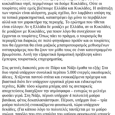
κυκλαδίτικο νησί, περιμένουμε να δούμε Κυκλάδες. Ούτε οι
τουρίστες ούτε εμείς βλέπουμε Ελλάδα και Κυκλάδες. Η ανάπτυξη
των νησιών είναι αλόγιστη, χωρίς σχέδιο, δεν λαμβάνει υπόψη της
τα τοπικά χαρακτηριστικά, καταστρέφει όχι μόνο το περιβάλλον
αλλά και τον χαρακτήρα της περιοχής. Το ερώτημα που τίθεται
είναι εύλογο: Αν η Ελλάδα δε μοιάζει με Ελλάδα, αν οι Κυκλάδες
δε μοιάζουν με Κυκλάδες, για ποιον λόγο θα συνεχίσουν να
έρχονται οι τουρίστες; Όπως πάει το πράγμα, ο τουρισμός θα
περιορίζεται διαρκώς σε πολύ φτηνιάρικο προϊόν και οι τουρίστες
που θα έρχονται θα είναι μαζικός μπατιροτουρισμός μεθυσμένων
ινσταγκράμερς που θα ζουν τον μύθο τους σε έναν κατεστραμμένο
βρωμότοπο. Αυτή την εξαιρετικά δραματική πρόβλεψη κάνει
έμπειρος τουριστικός επιχειρηματίας.
Στις φετινές διακοπές μου σε Πάρο και Νάξο έμαθα τα εξής: Στα
δυο νησιά υπάρχουν συνολικά περίπου 5.000 ενεργές οικοδομικές
άδειες. Χτίζονται παντού σπίτια και ενοικιαζόμενα πρόχειρα και
βιαστικά διότι δεν υπάρχουν εργατικά χέρια και ειδικευμένοι
τεχνίτες. Κάθε τόσο κύματα μπόχας από τις ανεπαρκείς
αποχετεύσεις διασχίζουν την ατμόσφαιρα – ευτυχώς το μελτέμι
φυσάει γερά. Στη Νάξο, πέρυσι υπήρχαν 4 πολυτελή μαύρα
βανάκια, φέτος δεκαπλασιάστηκαν. Πέρυσι, υπήρχαν δυο – τρία
μαύρα πολυτελή ενοικιαζόμενα φουσκωτά, τώρα υπάρχουν
δεκάδες. (Για κάποιο λόγο το πολυτελές ταυτίζεται με το μαύρο
χρώμα, παρόλο που στο μπαλόνι του μαύρου φουσκωτού μπορείς