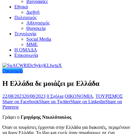
Βιογραφίες
Εθνικά
Διεθνή
Πολιτισμός
Αθλητισμός
Θρησκεία
Τεχνολογία
Social Media
ΜΜΕ
Η ΟΜΑΔΑ
Επικοινωνία
Οικονομία
Η Ελλάδα δε μοιάζει με Ελλάδα
22/08/2023
20/08/2023
0 Σχόλια
ΟΙΚΟΝΟΜΙΑ
,
ΤΟΥΡΙΣΜΟΣ
Share on Facebook
Share on Twitter
Share on Linkedin
Share on
Pinterest
Γράφει ο
Γρηγόρης Νικολόπουλος
Όταν οι τουρίστες έρχονται στην Ελλάδα για διακοπές, περιμένουν
να δουν Ελλάδα. Το ίδιο και εμείς όταν πηγαίνουμε σε ένα