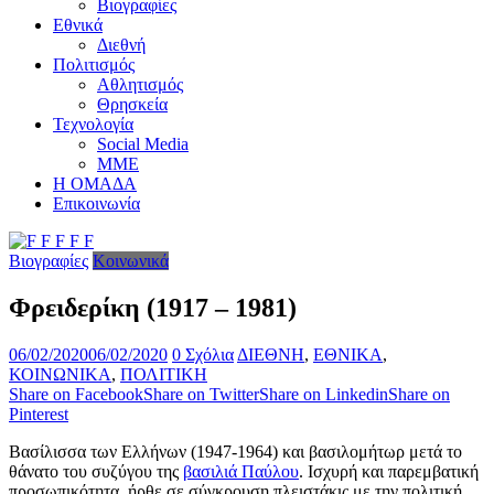
Βιογραφίες
Εθνικά
Διεθνή
Πολιτισμός
Αθλητισμός
Θρησκεία
Τεχνολογία
Social Media
ΜΜΕ
Η ΟΜΑΔΑ
Επικοινωνία
Βιογραφίες
Κοινωνικά
Φρειδερίκη (1917 – 1981)
06/02/2020
06/02/2020
0 Σχόλια
ΔΙΕΘΝΗ
,
ΕΘΝΙΚΑ
,
ΚΟΙΝΩΝΙΚΑ
,
ΠΟΛΙΤΙΚΗ
Share on Facebook
Share on Twitter
Share on Linkedin
Share on
Pinterest
Βασίλισσα των Ελλήνων (1947-1964) και βασιλομήτωρ μετά το
θάνατο του συζύγου της
βασιλιά Παύλου
. Ισχυρή και παρεμβατική
προσωπικότητα, ήρθε σε σύγκρουση πλειστάκις με την πολιτική