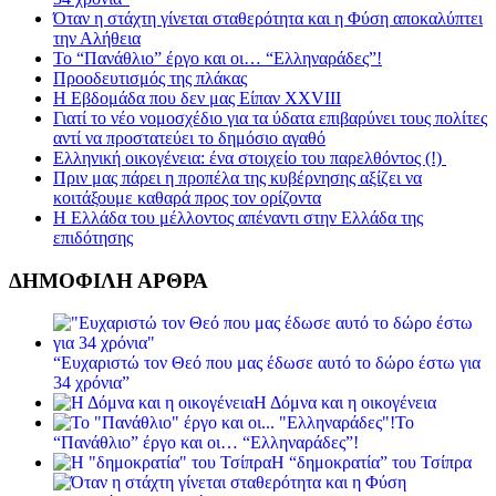
Όταν η στάχτη γίνεται σταθερότητα και η Φύση αποκαλύπτει
την Αλήθεια
Το “Πανάθλιο” έργο και οι… “Ελληναράδες”!
Προοδευτισμός της πλάκας
Η Εβδομάδα που δεν μας Είπαν XXVIII
Γιατί το νέο νομοσχέδιο για τα ύδατα επιβαρύνει τους πολίτες
αντί να προστατεύει το δημόσιο αγαθό
Ελληνική οικογένεια: ένα στοιχείο του παρελθόντος (!)
Πριν μας πάρει η προπέλα της κυβέρνησης αξίζει να
κοιτάξουμε καθαρά προς τον ορίζοντα
Η Ελλάδα του μέλλοντος απέναντι στην Ελλάδα της
επιδότησης
ΔΗΜΟΦΙΛΗ ΑΡΘΡΑ
“Ευχαριστώ τον Θεό που μας έδωσε αυτό το δώρο έστω για
34 χρόνια”
Η Δόμνα και η οικογένεια
Το
“Πανάθλιο” έργο και οι… “Ελληναράδες”!
Η “δημοκρατία” του Τσίπρα