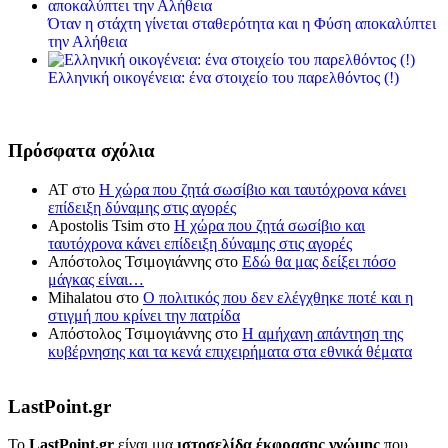
Όταν η στάχτη γίνεται σταθερότητα και η Φύση αποκαλύπτει
την Αλήθεια
Ελληνική οικογένεια: ένα στοιχείο του παρελθόντος (!)
Πρόσφατα σχόλια
ΑΤ
στο
Η χώρα που ζητά σωσίβιο και ταυτόχρονα κάνει
επίδειξη δύναμης στις αγορές
Apostolis Tsim
στο
Η χώρα που ζητά σωσίβιο και
ταυτόχρονα κάνει επίδειξη δύναμης στις αγορές
Απόστολος Τσιμογιάννης
στο
Εδώ θα μας δείξει πόσο
μάγκας είναι…
Mihalatou
στο
Ο πολιτικός που δεν ελέγχθηκε ποτέ και η
στιγμή που κρίνει την πατρίδα
Απόστολος Τσιμογιάννης
στο
Η αμήχανη απάντηση της
κυβέρνησης και τα κενά επιχειρήματα στα εθνικά θέματα
LastPoint.gr
To
LastPoint.gr
είναι μια
ιστοσελίδα έκφρασης γνώμης
που