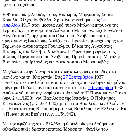
ηγεσία της χώρας.
Η Φρειδερίκη, Λουίζα, Τύρα, Βικτώρια, Μαργαρίτα, Σοφία,
Καικιλία, Όλγα, Ισαβέλλα, Χριστίνα γεννήθηκε στις
18
Απριλίου
1917 στον μεσαιωνικό πύργο Μπλάνκεμπουργκ της
Γερμανίας. Ήταν κόρη του Δούκα του Μπραουνσβάιχ Ερνέστου
Αυγούστου Γ’, αρχηγού του Οίκου του Ανοβέρου και της
πριγκίπισσας Βικτώριας Λουίζας της Πρωσίας, μοναχοκόρης του
Γερμανού αυτοκράτορα Γουλιέλμου Β’ και της Αυγούστας
Βικτωρίας του Σλέσβιχ-Χολστάιν. Η Φρειδερίκη έφερε τους
τίτλους: Πριγκίπισσα του Ανοβέρου, Πριγκίπισσα της Μεγάλης
Βρετανίας και Ιρλανδίας και Δούκισσα του Μπραουνβάιχ.
Μεγάλωσε στην Αυστρία και έκανε κολεγιακές σπουδές στο
Λονδίνο και τη Φλωρεντία. Στις
27 Σεπτεμβρίου
1937
μνηστεύτηκε τον θείο της και τότε διάδοχο του ελληνικού θρόνου
πρίγκηπα Παύλο, τον οποίο παντρεύτηκε στις
9 Ιανουαρίου
1938.
Από τον γάμο αυτό γεννήθηκαν τρία παιδιά: Η Πριγκίπισσα Σοφία
(γεν. 2 /11/1938), νυν Βασίλισσα της Ισπανίας. Ο Πρίγκηπας
Κωνσταντίνος (γεν. 2/6/1940), μετέπειτα Βασιλεύς των Ελλήνων
ως Κωνσταντίνος Β’ και σήμερα τέως Βασιλεύς των Ελλήνων. Και
η Πριγκίπισσα Ειρήνη (γεν. 11/5/1942).
Με την άφιξή της στην Ελλάδα, η Φρειδερίκη επιδόθηκε σε
φιλανθρωπικές δραστηριότητες. Ίδρυσε τη «Φανέλα του