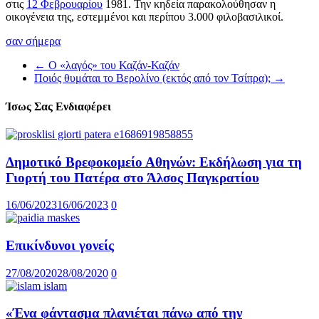
στις
12 Φεβρουαρίου
1981. Την κηδεία παρακολούθησαν η
οικογένεια της, εστεμμένοι και περίπου 3.000 φιλοβασιλικοί.
σαν σήμερα
←
Ο «λαγός» του Καζάν-Καζάν
Ποιός θυμάται το Βερολίνο (εκτός από τον Τσίπρα);
→
Ίσως Σας Ενδιαφέρει
Δημοτικό Βρεφοκομείο Αθηνών: Εκδήλωση για τη
Γιορτή του Πατέρα στο Άλσος Παγκρατίου
16/06/2023
16/06/2023
0
Επικίνδυνοι γονείς
27/08/2020
28/08/2020
0
«Ένα φάντασμα πλανιέται πάνω από την