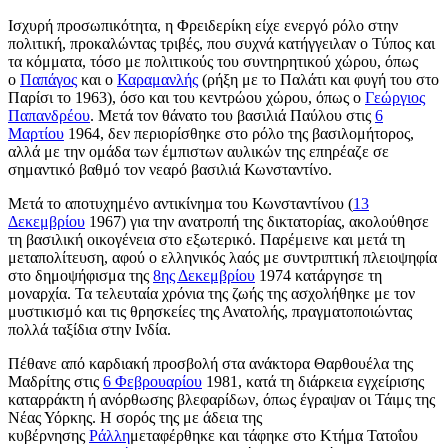
Ισχυρή προσωπικότητα, η Φρειδερίκη είχε ενεργό ρόλο στην
πολιτική, προκαλώντας τριβές, που συχνά κατήγγειλαν ο Τύπος και
τα κόμματα, τόσο με πολιτικούς του συντηρητικού χώρου, όπως
ο
Παπάγος
και ο
Καραμανλής
(ρήξη με το Παλάτι και φυγή του στο
Παρίσι το 1963), όσο και του κεντρώου χώρου, όπως ο
Γεώργιος
Παπανδρέου
. Μετά τον θάνατο του βασιλιά Παύλου στις
6
Μαρτίου
1964, δεν περιορίσθηκε στο ρόλο της βασιλομήτορος,
αλλά με την ομάδα των έμπιστων αυλικών της επηρέαζε σε
σημαντικό βαθμό τον νεαρό βασιλιά Κωνσταντίνο.
Μετά το αποτυχημένο αντικίνημα του Κωνσταντίνου (
13
Δεκεμβρίου
1967) για την ανατροπή της δικτατορίας, ακολούθησε
τη βασιλική οικογένεια στο εξωτερικό. Παρέμεινε και μετά τη
μεταπολίτευση, αφού ο ελληνικός λαός με συντριπτική πλειοψηφία
στο δημοψήφισμα της
8ης Δεκεμβρίου
1974 κατάργησε τη
μοναρχία. Τα τελευταία χρόνια της ζωής της ασχολήθηκε με τον
μυστικισμό και τις θρησκείες της Ανατολής, πραγματοποιώντας
πολλά ταξίδια στην Ινδία.
Πέθανε από καρδιακή προσβολή στα ανάκτορα Θαρθουέλα της
Μαδρίτης στις
6 Φεβρουαρίου
1981, κατά τη διάρκεια εγχείρισης
καταρράκτη ή ανόρθωσης βλεφαρίδων, όπως έγραψαν οι Τάιμς της
Νέας Υόρκης. Η σορός της με άδεια της
κυβέρνησης
Ράλλη
μεταφέρθηκε και τάφηκε στο Κτήμα Τατοΐου