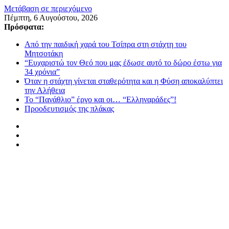
Μετάβαση σε περιεχόμενο
Πέμπτη, 6 Αυγούστου, 2026
Πρόσφατα:
Από την παιδική χαρά του Τσίπρα στη στάχτη του
Μητσοτάκη
“Ευχαριστώ τον Θεό που μας έδωσε αυτό το δώρο έστω για
34 χρόνια”
Όταν η στάχτη γίνεται σταθερότητα και η Φύση αποκαλύπτει
την Αλήθεια
Το “Πανάθλιο” έργο και οι… “Ελληναράδες”!
Προοδευτισμός της πλάκας