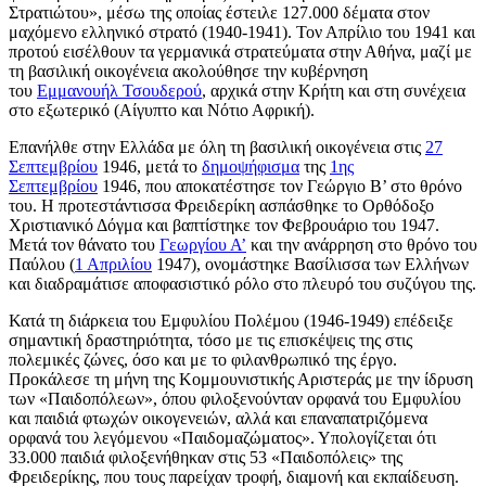
Στρατιώτου», μέσω της οποίας έστειλε 127.000 δέματα στον
μαχόμενο ελληνικό στρατό (1940-1941). Τον Απρίλιο του 1941 και
προτού εισέλθουν τα γερμανικά στρατεύματα στην Αθήνα, μαζί με
τη βασιλική οικογένεια ακολούθησε την κυβέρνηση
του
Εμμανουήλ Τσουδερού
, αρχικά στην Κρήτη και στη συνέχεια
στο εξωτερικό (Αίγυπτο και Νότιο Αφρική).
Επανήλθε στην Ελλάδα με όλη τη βασιλική οικογένεια στις
27
Σεπτεμβρίου
1946, μετά το
δημοψήφισμα
της
1ης
Σεπτεμβρίου
1946, που αποκατέστησε τον Γεώργιο Β’ στο θρόνο
του. Η προτεστάντισσα Φρειδερίκη ασπάσθηκε το Ορθόδοξο
Χριστιανικό Δόγμα και βαπτίστηκε τον Φεβρουάριο του 1947.
Μετά τον θάνατο του
Γεωργίου Α’
και την ανάρρηση στο θρόνο του
Παύλου (
1 Απριλίου
1947), ονομάστηκε Βασίλισσα των Ελλήνων
και διαδραμάτισε αποφασιστικό ρόλο στο πλευρό του συζύγου της.
Κατά τη διάρκεια του Εμφυλίου Πολέμου (1946-1949) επέδειξε
σημαντική δραστηριότητα, τόσο με τις επισκέψεις της στις
πολεμικές ζώνες, όσο και με το φιλανθρωπικό της έργο.
Προκάλεσε τη μήνη της Κομμουνιστικής Αριστεράς με την ίδρυση
των «Παιδοπόλεων», όπου φιλοξενούνταν ορφανά του Εμφυλίου
και παιδιά φτωχών οικογενειών, αλλά και επαναπατριζόμενα
ορφανά του λεγόμενου «Παιδομαζώματος». Υπολογίζεται ότι
33.000 παιδιά φιλοξενήθηκαν στις 53 «Παιδοπόλεις» της
Φρειδερίκης, που τους παρείχαν τροφή, διαμονή και εκπαίδευση.