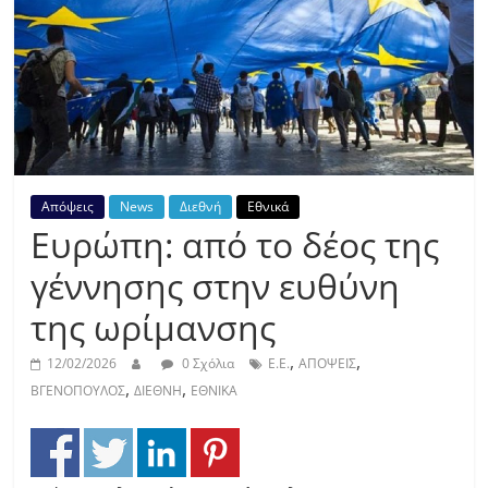
Απόψεις
News
Διεθνή
Εθνικά
Ευρώπη: από το δέος της
γέννησης στην ευθύνη
της ωρίμανσης
,
,
12/02/2026
0 Σχόλια
E.E.
ΑΠΟΨΕΙΣ
,
,
ΒΓΕΝΟΠΟΥΛΟΣ
ΔΙΕΘΝΗ
ΕΘΝΙΚΑ