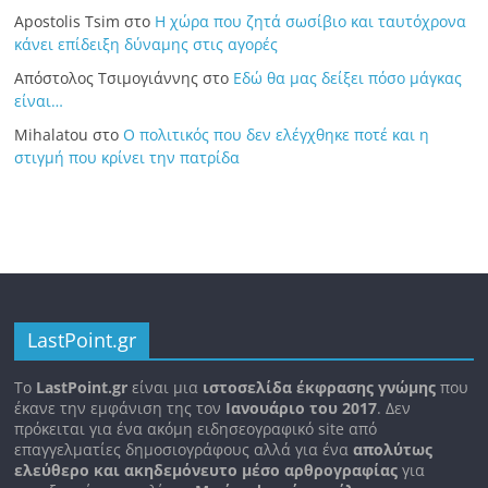
Apostolis Tsim
στο
Η χώρα που ζητά σωσίβιο και ταυτόχρονα
κάνει επίδειξη δύναμης στις αγορές
Απόστολος Τσιμογιάννης
στο
Εδώ θα μας δείξει πόσο μάγκας
είναι…
Mihalatou
στο
Ο πολιτικός που δεν ελέγχθηκε ποτέ και η
στιγμή που κρίνει την πατρίδα
LastPoint.gr
To
LastPoint.gr
είναι μια
ιστοσελίδα έκφρασης γνώμης
που
έκανε την εμφάνιση της τον
Ιανουάριο του 2017
. Δεν
πρόκειται για ένα ακόμη ειδησεογραφικό site από
επαγγελματίες δημοσιογράφους αλλά για ένα
απολύτως
ελεύθερο και ακηδεμόνευτο μέσο αρθρογραφίας
για